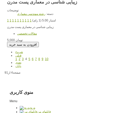
زیبایی شناسی در معماری پست مدرن
توضیحات
دسته:
رشته مهندسي معماري
امتیاز 5.00 (1 رای)
1
1
1
1
1
1
1
1
1
1
زیبایی شناسی در معماری پست مدرن
مقالات تخصصي
5,000 تومان
شروع
قبلی
1
2
3
4
5
6
7
8
9
10
بعدی
پایان
صفحه4 از91
منوی کاربری
Menu
ورود
فایلهای من