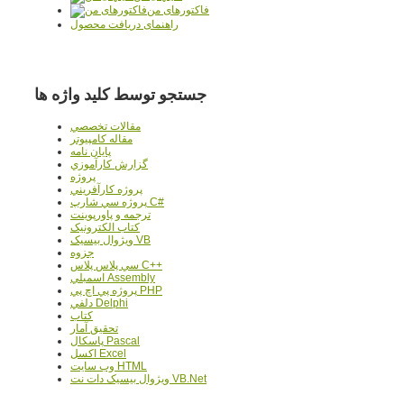
فاکتورهای من
راهنمای دریافت محصول
جستجو توسط کلید واژه ها
مقالات تخصصي
مقاله کامپیوتر
پایان نامه
گزارش کارآموزي
پروژه
پروژه کارآفريني
پروژه سي شارپ C#
ترجمه و پاورپوينت
کتاب الکترونيک
ويژوال بيسيک VB
جزوه
سي پلاس پلاس C++
اسمبلي Assembly
پروژه پي اچ پي PHP
دلفي Delphi
کتاب
تحقيق آمار
پاسکال Pascal
اکسل Excel
وب سايت HTML
ويژوال بيسيک دات نت VB.Net