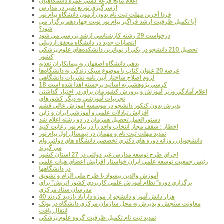
اعلام نتايج قرعه کشي عمره دانشگاهيان
ازسرگيري توزيع شير در مدارس
فردا آخرین مهلت ثبت نام بدون آزمون دانشگاه پیام نور
آیا تکمیل ظرفیت ارشد فراگیر پیام نور نوبت چهاردهم برگزار می
شود؟
درخواست 29 رشته کارشناسي ارشد بررسي مي شود
انتصابات جديد در دانشگاه محقق اردبيلي
تحصيل 210 دانشجو در يکي از نوپاترين دانشکده‌هاي علوم پزشکي
کشور
بدهي دانشگاه اصفهان به پيمانکاران تغذيه
عرضه 20 عنوان کتاب با موضوع سبک زندگي به دانشگاه‌ها
لزوم اصلاح ساختار آيين نامه نشريات دانشگاهي
18 کرسي پژوهشي به اساتيد برجسته اهدا شده است
اعلام آمادگي وزير آموزش و پرورش کشورمان براي در اختيار گذاشتن
تجربيات آموزشي به ديگر کشورهاي
پذيرش بدون کنکور دانشجو در موسسه آموزش عالي قشم
افزايش تبادلات علمي و آموزشي ايران و ژاپن
دستورالعمل تحصیل همزمان در دو رشته اعلام شد
اخطار : سقف مجاز انتخاب واحد را در پیام نور رعایت کنید
تمدید مهلت ثبت نام و مهمان در نیمسال اول پیام نور
دانشجويان روزانه دوره هاي دكتري تخصصي دانشگاه هاي دولتي وام
مي گيرند
اجراي طرح توسعه مدارس غير دولتي در 27 استان کشور
رئيس جمعيت توسعه علمي ايران خواستار افزايش اعضاي هيات علمي
در دانشگاهها
آموزش والدين بيسواد با طرح ملي الزام و تشويق
برگزاري دوره" نظام آموزش علمي كاربردي كشور اتريش" براي
مدرسان ستاد مرکزي
40 هزار دانش آموز و دانشجو از موزه دارآباد بازديد کردند
معاونت سنجش و پذيرش به محل سازمان مرکزي دانشگاه در پونک
انتقال يافت
تمديد ثبت نام تکميل ظرفيت گروه علوم پزشکي