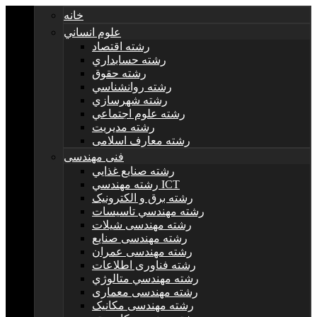
خانه
علوم انساني
رشته اقتصاد
رشته حسابداري
رشته حقوق
رشته روانشناسي
رشته شهرسازي
رشته علوم اجتماعي
رشته مديريت
رشته معارف اسلامی
فنی مهندسی
رشته صنايع غذايي
رشته مهندسي ICT
رشته برق و الکترونيک
رشته مهندسي تاسيسات
رشته مهندسی شیلات
رشته مهندسی صنایع
رشته مهندسی عمران
رشته فناوری اطلاعات
رشته مهندسي متالوژي
رشته مهندسی معماری
رشته مهندسی مکانیک