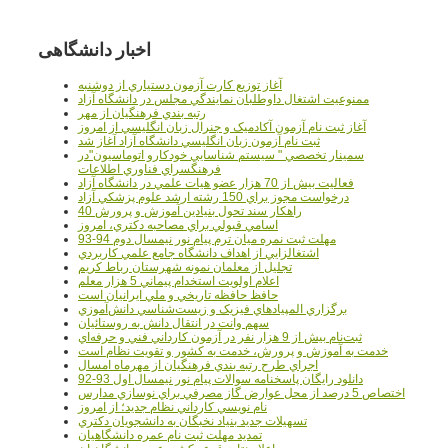
اخبار دانشگاهی
آغاز توزيع کارت آزمون دستياري از دوشنبه
ممنوعيت اشتغال داوطلبان نمايندگي مجلس در دانشگاه آزاد
رتبه بندي فرهنگيان از مهر
آغاز ثبت نام آزمون آکادميک و جنرال زبان انگليسي از امروز
ثبت نام آزمون زبان انگليسي دانشگاه آزاد آغاز شد
سمينار تخصصي " سيستم شناسايي خودکارو اتوماسيون"در
فرهنگسراي فناوري اطلاعات
فعاليت بيش از 70 هزار عضو هيات علمي در دانشگاه آزاد
درخواست مجوز براي 150 رشته ارشد علوم پزشکي آزاد
40 راهکار سند تحول بنيادين آموزش و پرورش
اسامي قبولي براي مصاحبه دکتري، امروز
مهلت ثبت نمره میان ترم پیام نور نیمسال دوم 94-93
اشتغالزايي از اهداف دانشگاه جامع علمي کاربردي
تجليل از معلمان نمونه شهرستان رباط کريم
اعلام اولويت استخدام پيماني 5 هزار معلم
حافظ حافظه تاريخي و ملي ايرانيان است
برگزاري المپيادهاي فيزيک و زيست‌شناسي دانش‌آموزي
سهم وانت در انتقال دانش به روستائيان
ثبت‌نام بيش از 9 هزار نفر در آزمون کارداني فني و حرفه‌اي
خدمت به آموزش و پرورش، خدمت به کشور و تقويت نظام است
اجراي طرح رتبه بندي فرهنگيان از مهرماه امسال
دانلود رایگان پاسخنامه سوالات پیام نور نیمسال اول 93-92
اختصاص 5 درصد از محل عوارض گاز مصرفي براي نوسازي مدارس
نام نويسي کارداني نظام جديد؛ از امروز
تسهيلات جديد بنياد نخبگان به دانشجويان دکتري
تمديد مهلت ثبت نام عمره دانشگاهيان