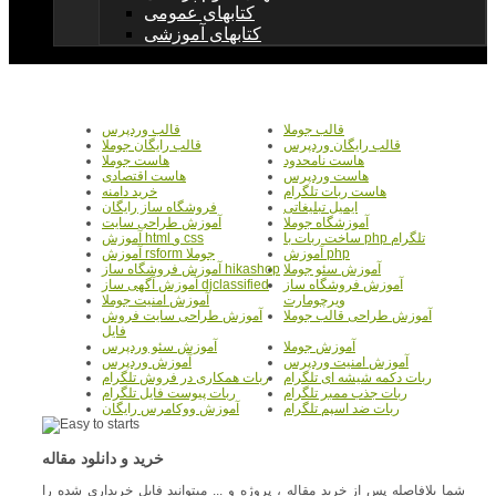
کتابهای عمومی
کتابهای آموزشی
قالب جوملا
قالب وردپرس
قالب رایگان وردپرس
قالب رایگان جوملا
هاست نامحدود
هاست جوملا
هاست وردپرس
هاست اقتصادی
هاست ربات تلگرام
خرید دامنه
ایمیل تبلیغاتی
فروشگاه ساز رایگان
آموزشگاه جوملا
آموزش طراحی سایت
ساخت ربات با php تلگرام
آموزش html و css
آموزش php
آموزش rsform جوملا
آموزش سئو جوملا
آموزش فروشگاه ساز hikashop
آموزش فروشگاه ساز
آموزش آگهی ساز djclassified
ویرچومارت
آموزش امنیت جوملا
آموزش طراحی قالب جوملا
آموزش طراحی سایت فروش
فایل
آموزش جوملا
آموزش سئو وردپرس
آموزش امنیت وردپرس
آموزش وردپرس
ربات دکمه شیشه ای تلگرام
ربات همکاری در فروش تلگرام
ربات جذب ممبر تلگرام
ربات پیوست فایل تلگرام
ربات ضد اسپم تلگرام
آموزش ووکامرس رایگان
خرید و دانلود مقاله
شما بلافاصله پس از خرید مقاله ، پروژه و ... میتوانید فایل خریداری شده را