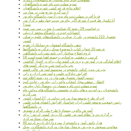
تمديد مهلت ثبت نام عمره دانشگاهيان
اعلام نتايج قرعه کشي عمره دانشگاهيان
ازسرگيري توزيع شير در مدارس
فردا آخرین مهلت ثبت نام بدون آزمون دانشگاه پیام نور
آیا تکمیل ظرفیت ارشد فراگیر پیام نور نوبت چهاردهم برگزار می
شود؟
درخواست 29 رشته کارشناسي ارشد بررسي مي شود
انتصابات جديد در دانشگاه محقق اردبيلي
تحصيل 210 دانشجو در يکي از نوپاترين دانشکده‌هاي علوم پزشکي
کشور
بدهي دانشگاه اصفهان به پيمانکاران تغذيه
عرضه 20 عنوان کتاب با موضوع سبک زندگي به دانشگاه‌ها
لزوم اصلاح ساختار آيين نامه نشريات دانشگاهي
18 کرسي پژوهشي به اساتيد برجسته اهدا شده است
اعلام آمادگي وزير آموزش و پرورش کشورمان براي در اختيار گذاشتن
تجربيات آموزشي به ديگر کشورهاي
پذيرش بدون کنکور دانشجو در موسسه آموزش عالي قشم
افزايش تبادلات علمي و آموزشي ايران و ژاپن
دستورالعمل تحصیل همزمان در دو رشته اعلام شد
اخطار : سقف مجاز انتخاب واحد را در پیام نور رعایت کنید
تمدید مهلت ثبت نام و مهمان در نیمسال اول پیام نور
دانشجويان روزانه دوره هاي دكتري تخصصي دانشگاه هاي دولتي وام
مي گيرند
اجراي طرح توسعه مدارس غير دولتي در 27 استان کشور
رئيس جمعيت توسعه علمي ايران خواستار افزايش اعضاي هيات علمي
در دانشگاهها
آموزش والدين بيسواد با طرح ملي الزام و تشويق
برگزاري دوره" نظام آموزش علمي كاربردي كشور اتريش" براي
مدرسان ستاد مرکزي
40 هزار دانش آموز و دانشجو از موزه دارآباد بازديد کردند
معاونت سنجش و پذيرش به محل سازمان مرکزي دانشگاه در پونک
انتقال يافت