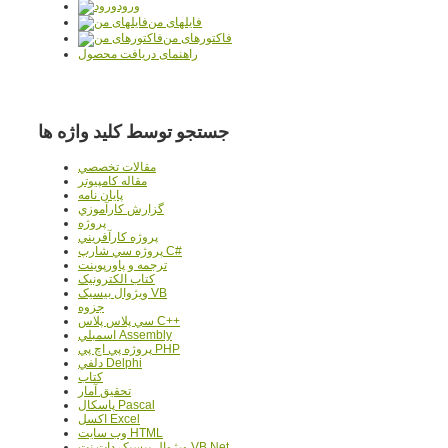
ورود
فایلهای من
فاکتورهای من
راهنمای دریافت محصول
جستجو توسط کلید واژه ها
مقالات تخصصي
مقاله کامپیوتر
پایان نامه
گزارش کارآموزي
پروژه
پروژه کارآفريني
پروژه سي شارپ C#
ترجمه و پاورپوينت
کتاب الکترونيک
ويژوال بيسيک VB
جزوه
سي پلاس پلاس C++
اسمبلي Assembly
پروژه پي اچ پي PHP
دلفي Delphi
کتاب
تحقيق آمار
پاسکال Pascal
اکسل Excel
وب سايت HTML
ويژوال بيسيک دات نت VB.Net