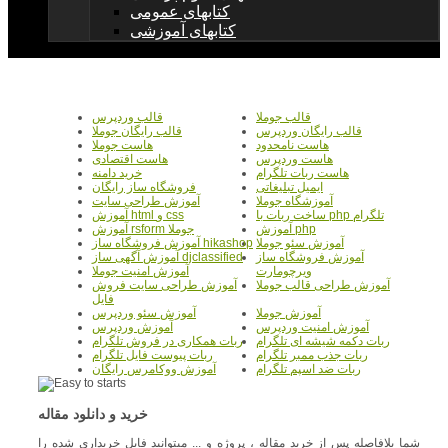
کتابهای عمومی
کتابهای آموزشی
قالب جوملا
قالب وردپرس
قالب رایگان وردپرس
قالب رایگان جوملا
هاست نامحدود
هاست جوملا
هاست وردپرس
هاست اقتصادی
هاست ربات تلگرام
خرید دامنه
ایمیل تبلیغاتی
فروشگاه ساز رایگان
آموزشگاه جوملا
آموزش طراحی سایت
ساخت ربات با php تلگرام
آموزش html و css
آموزش php
آموزش rsform جوملا
آموزش سئو جوملا
آموزش فروشگاه ساز hikashop
آموزش فروشگاه ساز
آموزش آگهی ساز djclassified
ویرچومارت
آموزش امنیت جوملا
آموزش طراحی قالب جوملا
آموزش طراحی سایت فروش
فایل
آموزش جوملا
آموزش سئو وردپرس
آموزش امنیت وردپرس
آموزش وردپرس
ربات دکمه شیشه ای تلگرام
ربات همکاری در فروش تلگرام
ربات جذب ممبر تلگرام
ربات پیوست فایل تلگرام
ربات ضد اسپم تلگرام
آموزش ووکامرس رایگان
خرید و دانلود مقاله
شما بلافاصله پس از خرید مقاله ، پروژه و ... میتوانید فایل خریداری شده را