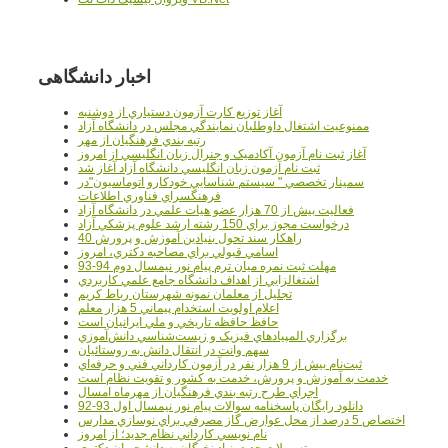
اخبار دانشگاهی
آغاز توزيع کارت آزمون دستياري از دوشنبه
ممنوعيت اشتغال داوطلبان نمايندگي مجلس در دانشگاه آزاد
رتبه بندي فرهنگيان از مهر
آغاز ثبت نام آزمون آکادميک و جنرال زبان انگليسي از امروز
ثبت نام آزمون زبان انگليسي دانشگاه آزاد آغاز شد
سمينار تخصصي " سيستم شناسايي خودکارو اتوماسيون"در
فرهنگسراي فناوري اطلاعات
فعاليت بيش از 70 هزار عضو هيات علمي در دانشگاه آزاد
درخواست مجوز براي 150 رشته ارشد علوم پزشکي آزاد
40 راهکار سند تحول بنيادين آموزش و پرورش
اسامي قبولي براي مصاحبه دکتري، امروز
مهلت ثبت نمره میان ترم پیام نور نیمسال دوم 94-93
اشتغالزايي از اهداف دانشگاه جامع علمي کاربردي
تجليل از معلمان نمونه شهرستان رباط کريم
اعلام اولويت استخدام پيماني 5 هزار معلم
حافظ حافظه تاريخي و ملي ايرانيان است
برگزاري المپيادهاي فيزيک و زيست‌شناسي دانش‌آموزي
سهم وانت در انتقال دانش به روستائيان
ثبت‌نام بيش از 9 هزار نفر در آزمون کارداني فني و حرفه‌اي
خدمت به آموزش و پرورش، خدمت به کشور و تقويت نظام است
اجراي طرح رتبه بندي فرهنگيان از مهرماه امسال
دانلود رایگان پاسخنامه سوالات پیام نور نیمسال اول 93-92
اختصاص 5 درصد از محل عوارض گاز مصرفي براي نوسازي مدارس
نام نويسي کارداني نظام جديد؛ از امروز
تسهيلات جديد بنياد نخبگان به دانشجويان دکتري