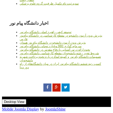
تمديد ثبت نام تکميل ظرفيت گروه علوم پزشکي
اخبار دانشگاه پیام نور
توسعه کیفی راهبرد اصلی دانشگاه پیام نور
پذیرش بدون آزمون دانشجو در مقطع کارشناسی در دانشگاه پیام‌نور
فارس
پذیرش بدون آزمون دانشجو در دانشگاه پیام نور همدان
سرمایه گذاری 980 میلیارد تومانی دانشگاه پیام نور
نحوه ارائه درس آشنایی با دفاع مقدس در دانشگاه پیام نور
شروط تغییر رشته دانشجویان مقطع کارشناسی دانشگاه پیام نور
تصمیمات دانشگاه یام نور و کمیته امداد درباره نحوه پرداخت شهریه
دانشجویان
کسب رتبه ششم دانشگاه پیام نور ایران در میان دانشگاه‌های از راه
دور دنیا
Desktop View
Mobile Joomla Display
by
JoomlaShine