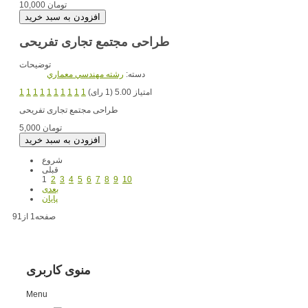
10,000 تومان
طراحی مجتمع تجاری تفریحی
توضیحات
دسته:
رشته مهندسي معماري
امتیاز 5.00 (1 رای)
1
1
1
1
1
1
1
1
1
1
طراحی مجتمع تجاری تفریحی
5,000 تومان
شروع
قبلی
1
2
3
4
5
6
7
8
9
10
بعدی
پایان
صفحه1 از91
منوی کاربری
Menu