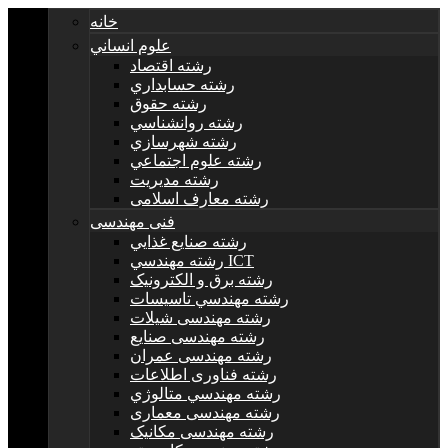
خانه
علوم انساني
رشته اقتصاد
رشته حسابداري
رشته حقوق
رشته روانشناسي
رشته شهرسازي
رشته علوم اجتماعي
رشته مديريت
رشته معارف اسلامی
فنی مهندسی
رشته صنايع غذايي
رشته مهندسي ICT
رشته برق و الکترونيک
رشته مهندسي تاسيسات
رشته مهندسی شیلات
رشته مهندسی صنایع
رشته مهندسی عمران
رشته فناوری اطلاعات
رشته مهندسي متالوژي
رشته مهندسی معماری
رشته مهندسی مکانیک