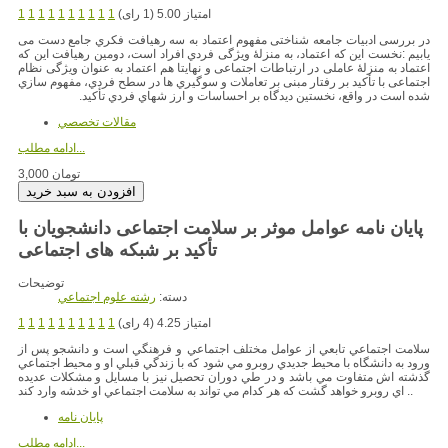
امتیاز 5.00 (1 رای)
1
1
1
1
1
1
1
1
1
1
در بررسی ادبیات جامعه شناختی مفهوم اعتماد به سه رهیافت فکري جامع دست می
یابیم :نخست این که اعتماد، به منزلۀ ویژگی فردي افراد است، دومین رهیافت این که
اعتماد به منزلۀ عاملی در ارتباطات اجتماعی و نهایتا هم اعتماد به عنوان ویژگی نظام
اجتماعی با تأکید بر رفتار مبنی بر تعاملات و سوگیري ها در سطح فردي، مفهوم سازي
شده است در واقع، نخستین دیدگاه بر احساسات و ارز شهاي فردي تأکید.
مقالات تخصصي
ادامه مطلب...
3,000 تومان
پایان نامه عوامل موثر بر سلامت اجتماعی دانشجویان با
توضیحات
دسته:
رشته علوم اجتماعي
امتیاز 4.25 (4 رای)
1
1
1
1
1
1
1
1
1
1
سلامت اجتماعي تابعي از عوامل مختلف اجتماعي و فرهنگي است و دانشجو پس از
ورود به دانشگاه با محيط جديدي روبرو مي شود كه با زندگي قبلي او و محيط اجتماعي
گذشته اش متفاوت مي باشد و در طي دوران تحصيل نيز با مسايل و مشكلات عديده
اي روبرو خواهد گشت كه هر كدام مي تواند به سلامت اجتماعي او خدشه وارد كند ..
پایان نامه
ادامه مطلب...