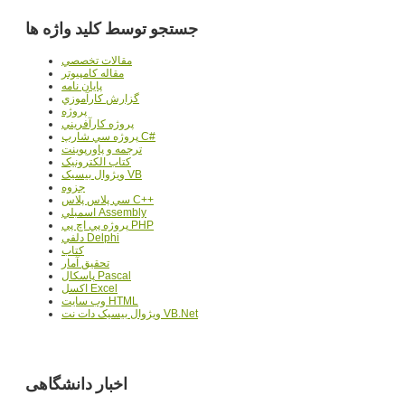
جستجو توسط کلید واژه ها
مقالات تخصصي
مقاله کامپیوتر
پایان نامه
گزارش کارآموزي
پروژه
پروژه کارآفريني
پروژه سي شارپ C#
ترجمه و پاورپوينت
کتاب الکترونيک
ويژوال بيسيک VB
جزوه
سي پلاس پلاس C++
اسمبلي Assembly
پروژه پي اچ پي PHP
دلفي Delphi
کتاب
تحقيق آمار
پاسکال Pascal
اکسل Excel
وب سايت HTML
ويژوال بيسيک دات نت VB.Net
اخبار دانشگاهی