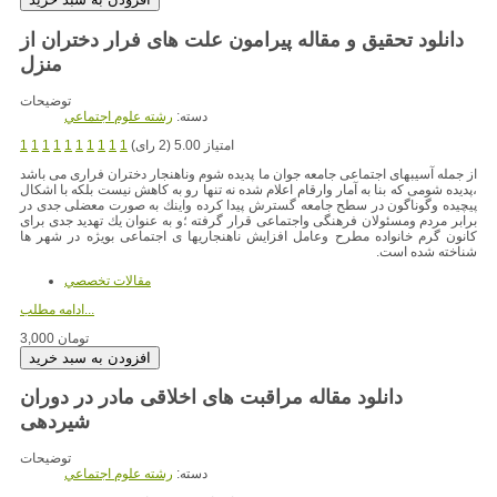
دانلود تحقیق و مقاله پیرامون علت های فرار دختران از
منزل
توضیحات
دسته:
رشته علوم اجتماعي
امتیاز 5.00 (2 رای)
1
1
1
1
1
1
1
1
1
1
از جمله آسیبهای اجتماعی جامعه جوان ما پدیده شوم وناهنجار دختران فراری می باشد
،پدیده شومی كه بنا به آمار وارقام اعلام شده نه تنها رو به كاهش نیست بلكه با اشكال
پیچیده وگوناگون در سطح جامعه گسترش پیدا كرده واینك به صورت معضلی جدی در
برابر مردم ومسئولان فرهنگی واجتماعی قرار گرفته ؛و به عنوان یك تهدید جدی برای
كانون گرم خانواده مطرح وعامل افزایش ناهنجاریها ی اجتماعی بوی‍ژه در شهر ها
شناخته شده است.
مقالات تخصصي
ادامه مطلب...
3,000 تومان
دانلود مقاله مراقبت های اخلاقی مادر در دوران
شیردهی
توضیحات
دسته:
رشته علوم اجتماعي