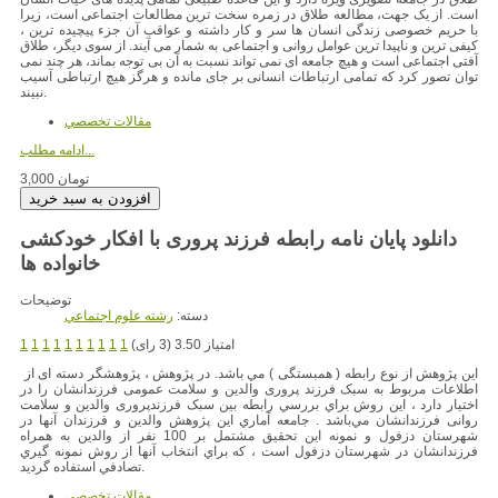
است. از یک جهت، مطالعه طلاق در زمره سخت ترین مطالعات اجتماعی است، زیرا
با حریم خصوصی زندگی انسان ها سر و کار داشته و عواقب آن جزء پیچیده ترین ،
کیفی ترین و ناپیدا ترین عوامل روانی و اجتماعی به شمار می آیند. از سوی دیگر، طلاق
آفتی اجتماعی است و هیچ جامعه ای نمی تواند نسبت به آن بی توجه بماند، هر چند نمی
توان تصور کرد که تمامی ارتباطات انسانی بر جای مانده و هرگز هیچ ارتباطی آسیب
نبیند.
مقالات تخصصي
ادامه مطلب...
3,000 تومان
دانلود پایان نامه رابطه فرزند پروری با افکار خودکشی
خانواده ها
توضیحات
دسته:
رشته علوم اجتماعي
امتیاز 3.50 (3 رای)
1
1
1
1
1
1
1
1
1
1
اين پژوهش از نوع رابطه ( همبستگی ) مي باشد. در پژوهش ، پژوهشگر دسته ای از
اطلاعات مربوط به سبک فرزند پروری والدین و سلامت عمومی فرزندانشان را در
اختیار دارد ، اين روش براي بررسي رابطه بين سبک فرزندپروری والدین و سلامت
روانی فرزندانشان مي‌باشد . جامعه آماري اين پژوهش والدین و فرزندان آنها در
شهرستان دزفول و نمونه اين تحقيق مشتمل بر 100 نفر از والدین به همراه
فرزندانشان در شهرستان دزفول است ، كه براي انتخاب آنها از روش نمونه گيري
تصادفي استفاده گرديد.
مقالات تخصصي