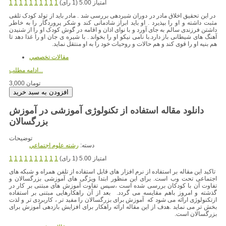
امتیاز 5.00 (1 رای)
1
1
1
1
1
1
1
1
1
1
در این تحقیق اخلاق مادر در دوران شیردهی بررسی شد . مادر باید از تولد کودک تلقی
مثبت داشته و او را بپذیرد . او باید ابراز شادمانی کند و شکر پروردگار را به خاطر
داشتن فرزندی سالم به جای آورد و با نوای اذان و اقامه در گوش کودک او را از شنیدن
آهنگ های شیطانی باز دارد.با نامی نیکو او را بخواند . با شیره ی جان او را غذا دهد تا
هم بنیه او را قوی کند و هم حالات و روحیات خود را به او منتقل نماید.
مقالات تخصصي
ادامه مطلب...
3,000 تومان
دانلود مقاله استفاده از تکنولوژی آموزشی در آموزش
بزرگسالان
توضیحات
دسته:
رشته علوم اجتماعي
امتیاز 5.00 (1 رای)
1
1
1
1
1
1
1
1
1
1
تاکید این مقاله بر استفاده از نرم افزار های قابل استفاده از تلفن همراه و شبکه های
اجتماعی تحت وب است. برای این منظور ابتدا ویژگی های آموزشی بزرگسالان و
تفاوت آن با کودکان بررسی شده است ،سپس تفاوت آموزش های مبتنی بر کار در
گذشته و امروز باهم مقایسه می گردد. بعد از آن راهکارهایی مبتنی بر استفاده
ازتکنولوژی ارائه می شود که آموزش برای بزرگسالان را مفید تر ، کاربردی تر و لذت
بخش تر می نماید .هدف از این مقاله ارائه راهکار برای افزایش بازدهی آموزش برای
بزرگسالان است.