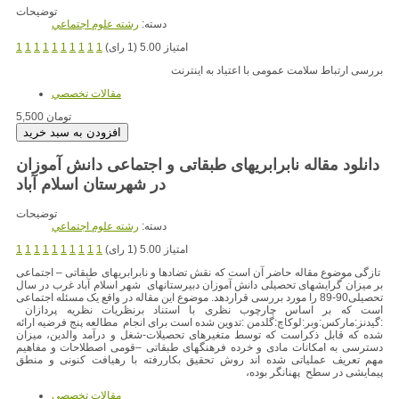
توضیحات
دسته:
رشته علوم اجتماعي
امتیاز 5.00 (1 رای)
1
1
1
1
1
1
1
1
1
1
بررسی ارتباط سلامت عمومی با اعتیاد به اینترنت
مقالات تخصصي
5,500 تومان
دانلود مقاله نابرابریهای طبقاتی و اجتماعی دانش آموزان
در شهرستان اسلام آباد
توضیحات
دسته:
رشته علوم اجتماعي
امتیاز 5.00 (1 رای)
1
1
1
1
1
1
1
1
1
1
تازگی موضوع مقاله حاضر آن است که نقش تضادها و نابرابریهای طبقاتی – اجتماعی
بر میزان گرایشهای تحصیلی دانش آموزان دبیرستانهای شهر اسلام آباد غرب در سال
تحصیلی90-89 را مورد بررسی قراردهد. موضوع این مقاله در واقع یک مسئله اجتماعی
است که بر اساس چارچوب نظری با استناد برنظریات نظريه پردازان
:گیدنز:مارکس:وبر:لوکاچ:گلدمن :تدوین شده است برای انجام مطالعه پنج فرضیه ارائه
شده که قابل ذکراست که توسط متغیرهای تحصیلات-شغل و درآمد والدین، میزان
دسترسی به امکانات مادی و خرده فرهنگهای طبقاتی –قومی اصطلاحات و مفاهیم
مهم تعریف عملیاتی شده اند روش تحقیق بکاررفته با رهیافت کنونی و منطق
پیمایشی در سطح پهنانگر بوده،
مقالات تخصصي