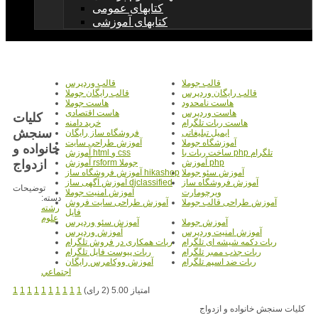
کتابهای عمومی
کتابهای آموزشی
قالب جوملا
قالب وردپرس
قالب رایگان وردپرس
قالب رایگان جوملا
هاست نامحدود
هاست جوملا
هاست وردپرس
هاست اقتصادی
کلیات
هاست ربات تلگرام
خرید دامنه
سنجش
ایمیل تبلیغاتی
فروشگاه ساز رایگان
آموزشگاه جوملا
آموزش طراحی سایت
خانواده و
ساخت ربات با php تلگرام
آموزش html و css
ازدواج
آموزش php
آموزش rsform جوملا
آموزش سئو جوملا
آموزش فروشگاه ساز hikashop
آموزش فروشگاه ساز
آموزش آگهی ساز djclassified
توضیحات
ویرچومارت
آموزش امنیت جوملا
دسته:
آموزش طراحی قالب جوملا
آموزش طراحی سایت فروش
رشته
فایل
علوم
آموزش جوملا
آموزش سئو وردپرس
آموزش امنیت وردپرس
آموزش وردپرس
ربات دکمه شیشه ای تلگرام
ربات همکاری در فروش تلگرام
ربات جذب ممبر تلگرام
ربات پیوست فایل تلگرام
ربات ضد اسپم تلگرام
آموزش ووکامرس رایگان
اجتماعي
امتیاز 5.00 (2 رای)
1
1
1
1
1
1
1
1
1
1
کلیات سنجش خانواده و ازدواج