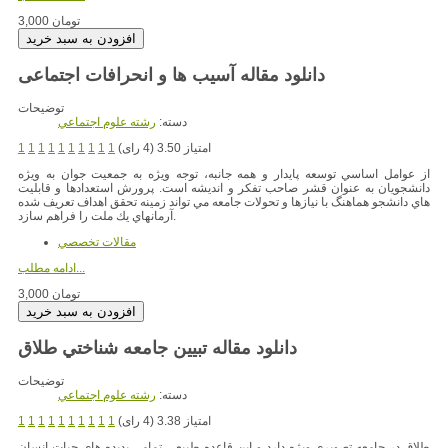
3,000 تومان
دانلود مقاله آسیب ها و انحرافات اجتماعی
توضیحات
دسته:
رشته علوم اجتماعي
امتیاز 3.50 (4 رای)
1
1
1
1
1
1
1
1
1
1
ﺍﺯ ﻋﻮﺍﻣﻞ ﺍﺳﺎﺳﻲ ﺗﻮﺳﻌﻪ ﭘﺎﻳﺪﺍﺭ ﻭ ﻫﻤﻪ ﺟﺎﻧﺒﻪ، ﺗﻮﺟﻪ ﻭﻳﮋﻩ ﺑﻪ ﺟﻤﻌﻴﺖ ﺟﻮﺍﻥ ﺑﻪ ﻭﻳﮋﻩ
ﺩﺍﻧﺸﺠﻮﻳﺎﻥ ﺑﻪ ﻋﻨﻮﺍﻥ ﻗﺸﺮ ﺻﺎﺣﺐ ﺗﻔﻜﺮ ﻭ ﺍﻧﺪﻳﺸﻪ ﺍﺳﺖ. پرورش ﺍﺳﺘﻌﺪﺍﺩﻫﺎ ﻭ ﻗﺎﺑﻠﻴﺖ
ﻫﺎﻱ ﺩﺍﻧﺸﺠﻮ ﻫﻤﺎﻫﻨﮓ ﺑﺎ ﻧﻴﺎﺯﻫﺎ ﻭ ﺗﺤﻮﻻﺕ ﺟﺎﻣﻌﻪ ﻣﻲ ﺗﻮﺍﻧﺪ ﺯﻣﻴﻨﻪ ﺗﺤﻘﻖ ﺍﻫﺪﺍﻑ ﺗﻌﺮﻳﻒ ﺷﺪﻩ
ﺁﺭﻣﺎﻧﻬﺎﻱ ﻳﻚ ﻣﻠﺖ ﺭﺍ ﻓﺮﺍﻫﻢ ﺳﺎﺯﺩ.
مقالات تخصصي
ادامه مطلب...
3,000 تومان
دانلود مقاله تبيين جامعه شناختي طلاق
توضیحات
دسته:
رشته علوم اجتماعي
امتیاز 3.38 (4 رای)
1
1
1
1
1
1
1
1
1
1
طلاق در جامعه تصویری ویژه دارد و این قاعده طبیعی تمامی پدیده های حیات انسان