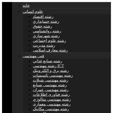
خانه
علوم انساني
رشته اقتصاد
رشته حسابداري
رشته حقوق
رشته روانشناسي
رشته شهرسازي
رشته علوم اجتماعي
رشته مديريت
رشته معارف اسلامی
فنی مهندسی
رشته صنايع غذايي
رشته مهندسي ICT
رشته برق و الکترونيک
رشته مهندسي تاسيسات
رشته مهندسی شیلات
رشته مهندسی صنایع
رشته مهندسی عمران
رشته فناوری اطلاعات
رشته مهندسي متالوژي
رشته مهندسی معماری
رشته مهندسی مکانیک