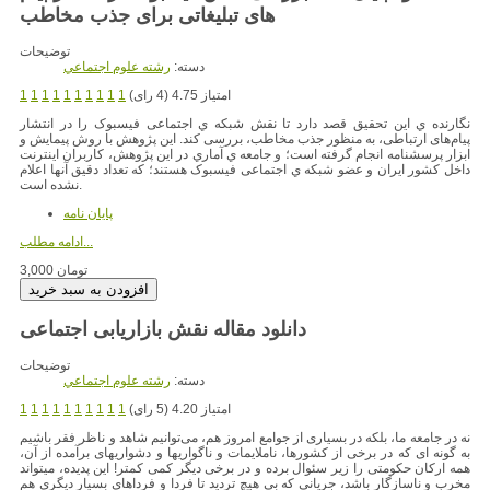
های تبلیغاتی برای جذب مخاطب
توضیحات
دسته:
رشته علوم اجتماعي
امتیاز 4.75 (4 رای)
1
1
1
1
1
1
1
1
1
1
نگارنده ي این تحقیق قصد دارد تا نقش شبکه ي اجتماعی فیسبوک را در انتشار
پیام‌های ارتباطی، به منظور جذب مخاطب، بررسی کند. این پژوهش با روش پیمایش و
ابزار پرسشنامه انجام گرفته است؛ و جامعه ي آماري در اين پژوهش، کاربران اینترنت
داخل کشور ایران و عضو شبکه ي اجتماعی فیسبوک هستند؛ که تعداد دقیق آنها اعلام
نشده است.
پایان نامه
ادامه مطلب...
3,000 تومان
توضیحات
دسته:
رشته علوم اجتماعي
امتیاز 4.20 (5 رای)
1
1
1
1
1
1
1
1
1
1
نه در جامعه ما، بلکه در بسیاری از جوامع امروز هم، می‌توانیم شاهد و ناظر فقر باشیم
به گونه ای که در برخی از کشورها، ناملایمات و ناگواریها و دشواریهای برآمده از آن،
همه ارکان حکومتی را زیر سئوال برده و در برخی دیگر کمی کمتر! این پدیده، میتواند
مخرب و ناسازگار باشد، جریانی که بی هیچ تردید تا فردا و فرداهای بسیار دیگری هم