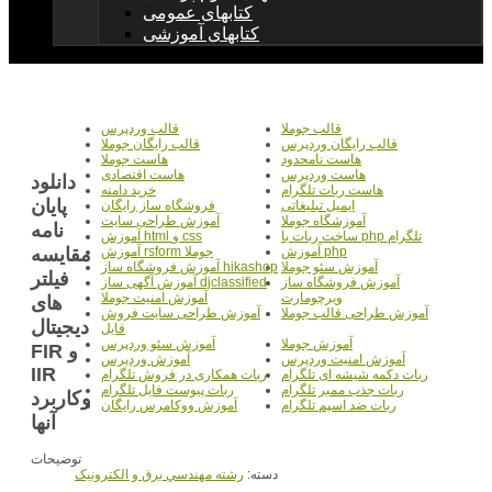
کتابهای عمومی
کتابهای آموزشی
قالب جوملا
قالب وردپرس
قالب رایگان وردپرس
قالب رایگان جوملا
هاست نامحدود
هاست جوملا
هاست وردپرس
هاست اقتصادی
دانلود
هاست ربات تلگرام
خرید دامنه
پایان
ایمیل تبلیغاتی
فروشگاه ساز رایگان
آموزشگاه جوملا
آموزش طراحی سایت
نامه
ساخت ربات با php تلگرام
آموزش html و css
مقایسه
آموزش php
آموزش rsform جوملا
آموزش سئو جوملا
آموزش فروشگاه ساز hikashop
فیلتر
آموزش فروشگاه ساز
آموزش آگهی ساز djclassified
ویرچومارت
آموزش امنیت جوملا
های
آموزش طراحی قالب جوملا
آموزش طراحی سایت فروش
دیجیتال
فایل
آموزش جوملا
آموزش سئو وردپرس
FIR و
آموزش امنیت وردپرس
آموزش وردپرس
IIR
ربات دکمه شیشه ای تلگرام
ربات همکاری در فروش تلگرام
ربات جذب ممبر تلگرام
ربات پیوست فایل تلگرام
وکاربرد
ربات ضد اسپم تلگرام
آموزش ووکامرس رایگان
آنها
توضیحات
دسته:
رشته مهندسي برق و الکترونيک