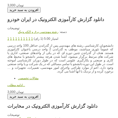
3,000 تومان
دانلود گزارش کارآموزی الکترونیک در ایران خودرو
توضیحات
دسته:
رشته مهندسي برق و الکترونيک
امتیاز 5.00 (1 رای)
1
1
1
1
1
1
1
1
1
1
دانشجویان کارشناسی رشته های مهندسی پس از گذراندن حداقل 100 واحد درسی
که عموماً تئوری میباشند، موظف به گذراندن 2 واحد درسی باعنوان کارآموزی
هستند. هدف از گذراندن چنین دوره ای که در یکی از واحدهای صنعتی، اداری یا
شرکت های مرتبط برگزار میشود، آشنا شدن هرچه بیشتر دانشجو با محیط های
کاری و صنعتی و بکارگیری علومی است که در طول دوران کارشناسی آموخته
است. در طول این دوره دانشجو با تمامی مسائلی که در یک شرکت و یا واحد صنعتی
وجود دارد، اعم از موارد طراحی واجرای امور مهندسی، تعمیرات، تجهیزات و …
برخورد کرده و از نزدیک با آنها آشنا می گردد.
مقالات تخصصي
ادامه مطلب...
3,000 تومان
دانلود گزارش کارآموزی الکترونیک در مخابرات
توضیحات