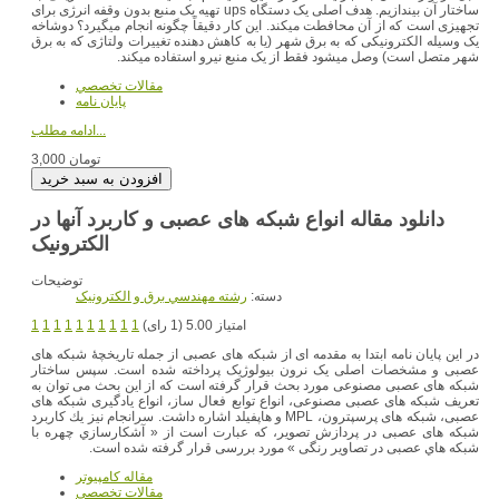
ساختار آن بیندازیم. هدف اصلی یک دستگاه ups تهیه یک منبع بدون وقفه انرژی برای
تجهیزی است که از آن محافطت میکند. این کار دقیقاً چگونه انجام میگیرد؟ دوشاخه
یک وسیله الکترونیکی که به برق شهر (یا به کاهش دهنده تغییرات ولتاژی که به برق
شهر متصل است) وصل میشود فقط از یک منبع نیرو استفاده میکند.
مقالات تخصصي
پایان نامه
ادامه مطلب...
3,000 تومان
دانلود مقاله انواع شبکه های عصبی و کاربرد آنها در
الکترونیک
توضیحات
دسته:
رشته مهندسي برق و الکترونيک
امتیاز 5.00 (1 رای)
1
1
1
1
1
1
1
1
1
1
در این پایان نامه ابتدا به مقدمه ای از شبکه های عصبی از جمله تاریخچۀ شبکه های
عصبی و مشخصات اصلی یک نرون بیولوژیک پرداخته شده است. سپس ساختار
شبکه های عصبی مصنوعی مورد بحث قرار گرفته است که از این بحث می توان به
تعریف شبکه های عصبی مصنوعی، انواع توابع فعال ساز، انواع یادگیری شبکه های
عصبی، شبکه های پرسپترون، MPL و هاپفیلد اشاره داشت. سرانجام نیز يك کاربرد
شبکه های عصبی در پردازش تصوير، که عبارت است از « آشکارسازي چهره با
شبکه هاي عصبی در تصاویر رنگی » مورد بررسی قرار گرفته شده است.
مقاله کامپیوتر
مقالات تخصصي