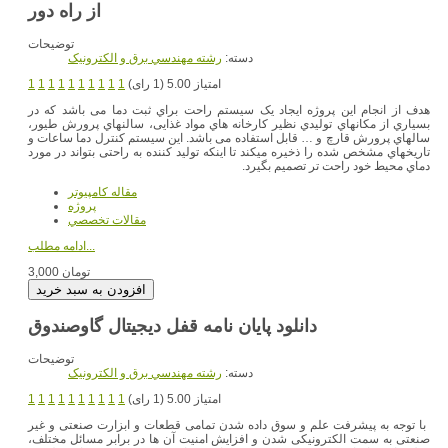
توضیحات
دسته:
رشته مهندسي برق و الکترونيک
امتیاز 5.00 (1 رای)
1
1
1
1
1
1
1
1
1
1
هدف از انجام این پروژه ایجاد یک سیستم راحت براي ثبت دما می باشد که در
بسیاري از مکانهاي تولیدي نظیر کارخانه هاي مواد غذایی، سالنهاي پرورش طیور،
سالهاي پرورش قارچ و … قابل استفاده می باشد. این سیستم کنترل دما ساعات و
تاریخهاي مشخص شده را ذخیره میکند تا اینکه تولید کننده به راحتی بتواند در مورد
دماي محیط خود راحت تر تصمیم بگیرد.
مقاله کامپیوتر
پروژه
مقالات تخصصي
ادامه مطلب...
3,000 تومان
دانلود پایان نامه قفل دیجیتال گاوصندوق
توضیحات
دسته:
رشته مهندسي برق و الکترونيک
امتیاز 5.00 (1 رای)
1
1
1
1
1
1
1
1
1
1
با توجه به پیشرفت علم و سوق داده شدن تمامی قطعات و ابزارت صنعتی و غیر
صنعتی به سمت الکترونیکی شدن و افزایش امنیت آن ها در برابر مسائل مختلف،