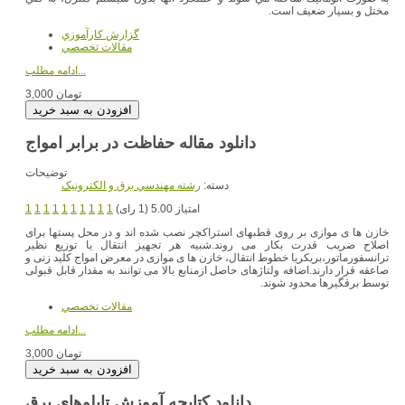
مختل و بسيار ضعيف است.
گزارش کارآموزي
مقالات تخصصي
ادامه مطلب...
3,000 تومان
دانلود مقاله حفاظت در برابر امواج
توضیحات
دسته:
رشته مهندسي برق و الکترونيک
امتیاز 5.00 (1 رای)
1
1
1
1
1
1
1
1
1
1
خازن ها ی موازی بر روی قطبهای استراکچر نصب شده اند و در محل پستها برای
اصلاح ضریب قدرت بکار می روند.شبیه هر تجهیز انتقال یا توزیع نظیر
ترانسفورماتور،بریکریا خطوط انتقال، خازن ها ی موازی در معرض امواج کلید زنی و
صاعقه قرار دارند.اضافه ولتاژهای حاصل ازمنابع بالا می توانند به مقدار قابل قبولی
توسط برقگیرها محدود شوند.
مقالات تخصصي
ادامه مطلب...
3,000 تومان
دانلود کتابچه آموزش تابلوهای برق