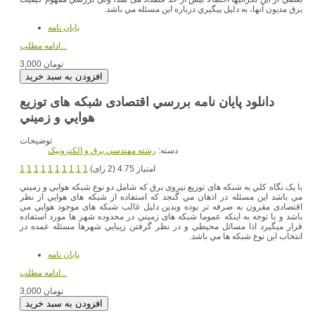
برق مديون آنها، به دليل پيگيري درباره اين مسئله مي باشد.
پایان نامه
ادامه مطلب...
3,000 تومان
دانلود پایان نامه بررسي اقتصادی شبکه های توزيع
هوايي و زمیني
توضیحات
دسته:
رشته مهندسي برق و الکترونيک
امتیاز 4.75 (2 رای)
1
1
1
1
1
1
1
1
1
1
با يک نگاه كلي به شبکه های توزيع نیروی برق كه شامل دو نوع شبکه هوايي و زمیني
مي باشد اين مسئله در اذهان مي گنجد كه استفاده از شبکه های هوايي از نظر
اقتصادی مقرون به صرفه تر بوده وبدين دلیل غالب شبکه های موجود هوايي مي
باشد و با توجه به اينکه عموما شبکه های زمیني در محدوده شهر ها مورد استفاده
قرار میگیرد اذا مسائل محیطي و در نظر گرفتن زيبايي شهرها مسئله عمده در
انتخاب اين نوع شبکه ها مي باشد.
پایان نامه
ادامه مطلب...
3,000 تومان