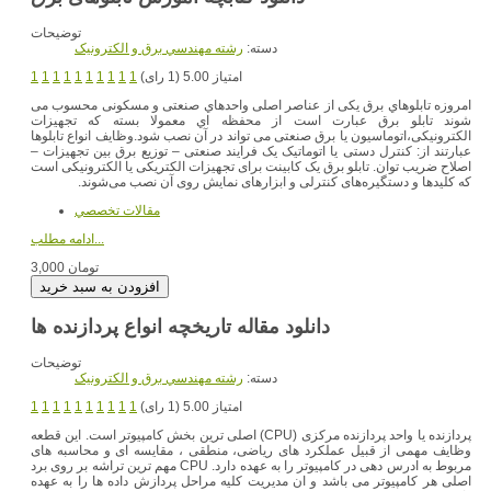
توضیحات
دسته:
رشته مهندسي برق و الکترونيک
امتیاز 5.00 (1 رای)
1
1
1
1
1
1
1
1
1
1
امروزه تابلوهاي برق یکی از عناصر اصلی واحدهاي صنعتی و مسکونی محسوب می
شوند تابلو برق عبارت است از محفظه اي معمولا بسته که تجهیزات
الکترونیکی،اتوماسیون یا برق صنعتی می تواند در آن نصب شود.وظایف انواع تابلوها
عبارتند از: کنترل دستی یا اتوماتیک یک فرایند صنعتی – توزیع برق بین تجهیزات –
اصلاح ضریب توان. تابلو برق یک کابینت برای تجهیزات الکتریکی یا الکترونیکی است
که کلیدها و دستگیره‌های کنترلی و ابزارهای نمایش روی آن نصب می‌شوند.
مقالات تخصصي
ادامه مطلب...
3,000 تومان
دانلود مقاله تاریخچه انواع پردازنده ها
توضیحات
دسته:
رشته مهندسي برق و الکترونيک
امتیاز 5.00 (1 رای)
1
1
1
1
1
1
1
1
1
1
پردازنده یا واحد پردازنده مرکزی (CPU) اصلی ترین بخش کامپیوتر است. این قطعه
وظایف مهمی از قبیل عملکرد های ریاضی، منطقی ، مقایسه ای و محاسبه های
مربوط به ادرس دهی در کامپیوتر را به عهده دارد. CPU مهم ترین تراشه بر روی برد
اصلی هر کامپیوتر می باشد و ان مدیریت کلیه مراحل پردازش داده ها را به عهده