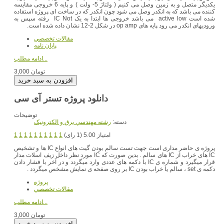
یکدیگر متصل و به زمین وصل می کنیم ( ولتاژ 5- ولت ) و پایه 6 خروجی مقایسه
کننده می باشد که به انکدر وصل می شود چون انکدر که در ساخت ای پروژه استفاده
شده است active low می باشد خروجی ها ابتدا به یک IC Not رفته سپس به
ورودیهای انکدر می رود پایه های op amp در شکل 2-12 نشان داده شده است.
مقالات تخصصي
پایان نامه
ادامه مطلب...
3,000 تومان
دانلود پروژه تستر آی سی
توضیحات
دسته:
رشته مهندسي برق و الکترونيک
امتیاز 5.00 (1 رای)
1
1
1
1
1
1
1
1
1
1
پروژه ی حاضر مداری است جهت تست سالم بودن گیت های انواع IC ها و تشخیص
IC های خراب از IC های سالم . بدین صورت که IC مورد نظر داخل زیف اسلات مدار
قرار میگیرد و شماره ی IC با دکمه های عددی وارد میگردد و در آخر با فشار دادن
دکمه ی set ، سالم یا خراب بودن IC بر روی صفحه ی نمایش مشخص میگردد .
پروژه
مقالات تخصصي
ادامه مطلب...
3,000 تومان