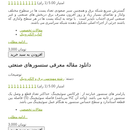
امتیاز 5.00 (1 رای)
1
1
1
1
1
1
1
1
1
1
گسترش سریع شبکه برق و همچنین سیر صعودی تعداد پست ها در سطوح مختلف
ولتاژ و تقاضای بسیار زیاد و روز افزون مصرف برق دربخش های صنعتی و غیر
صنعتی امری اجتناب ناپذیر است . با توجه به اینکه پست ها در هر سطح ولتاژی که
باشند جزئی از اجزاء اصلی تشکیل دهنده شبکه سراسری می باشند.
مقالات تخصصي
کتاب الکترونيک
ادامه مطلب...
3,000 تومان
دانلود مقاله معرفی سنسورهای صنعتی
توضیحات
دسته:
رشته مهندسي برق و الکترونيک
امتیاز 5.00 (1 رای)
1
1
1
1
1
1
1
1
1
1
پارامتر های سنسور عبارتند از : فرکانس سوئیچینگ: حداکثر تعداد قطع و وصل یک
سنسور در ثانیه می باشد. (واحد آن HZ می‌باشد) فاصله سوئیچینگ (S) فاصله بین
قطعه استاندارد و سطح حساس سنسور به هنگام عمل سوئیچینگ می باشد.
مقالات تخصصي
ادامه مطلب...
3,000 تومان