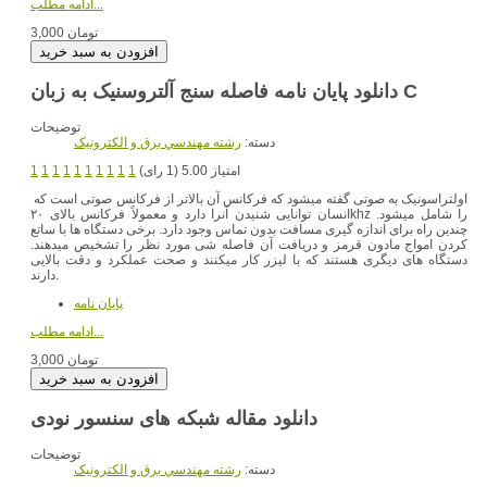
ادامه مطلب...
3,000 تومان
دانلود پایان نامه فاصله سنج آلتروسنیک به زبان C
توضیحات
دسته:
رشته مهندسي برق و الکترونيک
امتیاز 5.00 (1 رای)
1
1
1
1
1
1
1
1
1
1
اولتراسونیک به صوتی گفته میشود که فرکانس آن بالاتر از فرکانس صوتی است که
را شامل میشود.
انسان توانایی شنیدن آنرا دارد و معمولاً فرکانس بالای ۲۰khz
چندین راه برای اندازه گیری مسافت بدون تماس وجود دارد. برخی دستگاه ها با ساتع
کردن امواج مادون قرمز و دریافت آن فاصله شی مورد نظر را تشخیص میدهند.
دستگاه های دیگری هستند که با لیزر کار میکنند و صحت عملکرد و دقت بالایی
دارند.
پایان نامه
ادامه مطلب...
3,000 تومان
توضیحات
دسته:
رشته مهندسي برق و الکترونيک