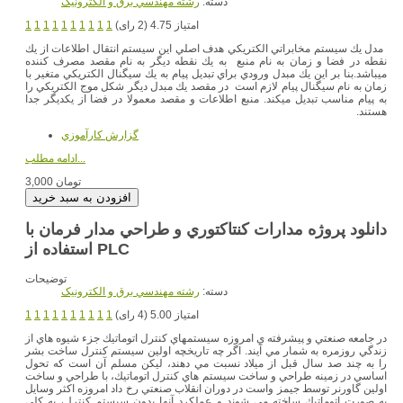
دسته:
رشته مهندسي برق و الکترونيک
امتیاز 4.75 (2 رای)
1
1
1
1
1
1
1
1
1
1
مدل يك سيستم مخابراتي الكتريكي هدف اصلي اين سيستم انتقال اطلاعات از يك
نقطه در فضا و زمان به نام منبع به يك نقطه ديگر به نام مقصد مصرف كننده
ميباشد.بنا بر اين يك مبدل ورودي براي تبديل پيام به يك سيگنال الكتريكي متغير با
زمان به نام سيگنال پيام لازم است در مقصد يك مبدل ديگر شكل موج الكتريكي را
به پيام مناسب تبديل ميكند. منبع اطلاعات و مقصد معمولا در فضا از يكديگر جدا
هستند.
گزارش کارآموزي
ادامه مطلب...
3,000 تومان
دانلود پروژه مدارات كنتاكتوري و طراحي مدار فرمان با
استفاده از PLC
توضیحات
دسته:
رشته مهندسي برق و الکترونيک
امتیاز 5.00 (4 رای)
1
1
1
1
1
1
1
1
1
1
در جامعه صنعتي و پيشرفته ي امروزه سيستمهاي كنترل اتوماتيك جزء شيوه هاي از
زندگي روزمره به شمار مي آيند. اگر چه تاريخچه اولين سيستم كنترل ساخت بشر
را به چند صد سال قبل از ميلاد نسبت مي دهند، ‌ليكن مسلم آن است كه تحول
اساسي در زمينه طراحي و ساخت سيستم هاي كنترل اتوماتيك، با طراحي و ساخت
اولين گاورنر توسط جيمز واست در دوران انقلاب صنعتي رخ داد امروزه اكثر وسايل
به صورت اتوماتيك ساخته مي شوند و عملكرد آنها بدون سيستم كنترل، به كلي