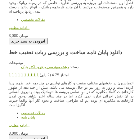
فصل اول مستندات این پروژه به بررسی تعاریف خاصی که در زمینه رباتیک وجود
دارد و همچنین موضوعات مرتبط با آن مانند تاریخچه رباتیک ، انواع رباتها ، دسته
بندی رباتها پرداخته ام.
مقالات تخصصي
ادامه مطلب...
3,000 تومان
دانلود پایان نامه ساخت و بررسی ربات تعقیب خط
توضیحات
دسته:
رشته مهندسي برق و الکترونيک
امتیاز 4.75 (2 رای)
1
1
1
1
1
1
1
1
1
1
اتوماسیون در بخشهای مختلف صنعت و کارهای تولیدی در چند دهه اخیر ظهور پیدا
کرده است و روز به روز نیز در حال توسعه می باشد. بیش از چند دهه از ظهور
کارخانجات کاملاً مکانیزه که در آنها تمامی پروسه ها اتوماتیک بوده و نیروی انسانی
در آن نقش اجرائی ندارد، نمی گذرد. اما در چند ساله اخیر شاهد بوجود آمدن
کارخانجات مکانیزه ای بوده ایم که طراحی، ساخت و نحوه کار آنها واقعاً حیرت
انگیز است.
مقالات تخصصي
پایان نامه
ادامه مطلب...
3,000 تومان