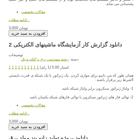
پشتیبانی می نماید.
مقالات تخصصي
ادامه مطلب...
3,000 تومان
دانلود گزارش کار آزمایشگاه ماشینهای الکتریکی 2
توضیحات
دسته:
رشته مهندسي برق و الکترونيک
امتیاز 5.00 (1 رای)
1
1
1
1
1
1
1
1
1
1
همان طور که می دانیم برای موازی کردن یک ژنراتور با یک شبکه ی قدرت بایستی
4شرط زیر برقرار باشند :
1- ولتاژ ژنراتور سنکرون برابر ولتاژ شبکه باشد
2- توالی فاز های ژنراتور سنکرون با توالی فازهای شبکه یکسان باشد
مقالات تخصصي
ادامه مطلب...
3,000 تومان
دانلود پروژه تولید زانو بند مولد برق