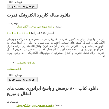
3,000 تومان
دانلود مقاله کاربرد الکترونیک قدرت
توضیحات
دسته:
رشته مهندسي برق و الکترونيک
امتیاز 5.00 (1 رای)
1
1
1
1
1
1
1
1
1
1
از سالها پیش، نیاز به کنترل قدرت الکتریکی در سیستم های محرک موتورهای
الکتریکی و کنترل کننده های صنعتی احساس می شد . این نیاز ، در ابتدا منجر به
ظهور سیستم وارد – لئونارد شد که از آن می توان ولتاژ dc متغیری برای کنترل
محرکهای موتورهای dc به دست آورد. الکترونیک قدرت ، انقلابی در مفهوم کنترل
قدرت، برای تبدیل قدرت و کنترل محرکهای موتورهای الکتریکی ، به وجود آورده
است.
مقالات تخصصي
ادامه مطلب...
3,000 تومان
دانلود کتاب ۸۰۰ پرسش و پاسخ اپراتوری پست های
توضیحات
دسته:
رشته مهندسي برق و الکترونيک