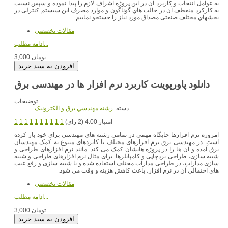
به عوامل انتخاب و کاربرد آن در این پروژه اشراف لازم را پیدا نموده و سپس نسبت
به کارکرد منعطف آن در حالت هاي گوناگون و موارد مصرف این سیستم کنترلی در
بخشهاي مختلف صنعتی مصداق مورد نیاز را جستجو نماییم.
مقالات تخصصي
ادامه مطلب...
3,000 تومان
دانلود پاورپوینت کاربرد نرم افزار ها در مهندسی برق
توضیحات
دسته:
رشته مهندسي برق و الکترونيک
امتیاز 4.00 (2 رای)
1
1
1
1
1
1
1
1
1
1
امروزه نرم افزارها جایگاه مهمی در تمامی رشته های مهندسی برای خود باز کرده
است. در مهندسی برق نرم افزارهای مختلف با کابردهای متنوع به کمک مهندسان
برق آمده و آن ها را در پروژه هایشان کمک می کند. مانند نرم افزارهای طراحی و
شبیه سازی، طراحی بردچاپی و کامپایلرها. برای مثال نرم افزارهای طراحی و شبیه
سازی مدارات، در طراحی مدارات مختلف استفاده شده و با شبیه سازی و رفع عیب
های احتمالی آن در نرم افزار، باعث کاهش هزینه و وقت می شود.
مقالات تخصصي
ادامه مطلب...
3,000 تومان