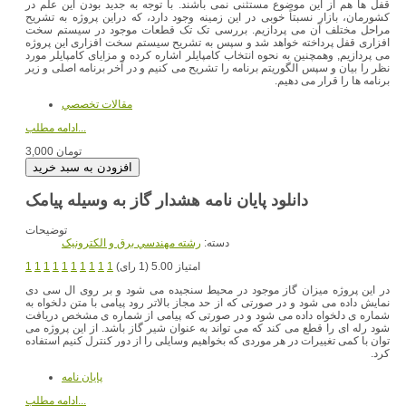
قفل ها هم از این موضوع مستثنی نمی باشند. با توجه به جدید بودن این علم در
کشورمان، بازار نسبتاً خوبی در این زمینه وجود دارد، که دراین پروژه به تشریح
مراحل مختلف آن می پردازیم. بررسی تک تک قطعات موجود در سیستم سخت
افزاری قفل پرداخته خواهد شد و سپس به تشریح سیستم سخت افزاری این پروژه
می پردازیم, وهمچنین به نحوه انتخاب کامپایلر اشاره کرده و مزایای کامپایلر مورد
نظر را بیان و سپس الگوریتم برنامه را تشریح می کنیم و در آخر برنامه اصلی و زیر
برنامه ها را قرار می دهیم.
مقالات تخصصي
ادامه مطلب...
3,000 تومان
دانلود پایان نامه هشدار گاز به وسیله پیامک
توضیحات
دسته:
رشته مهندسي برق و الکترونيک
امتیاز 5.00 (1 رای)
1
1
1
1
1
1
1
1
1
1
در این پروژه میزان گاز موجود در محیط سنجیده می شود و بر روی ال سی دی
نمایش داده می شود و در صورتی که از حد مجاز بالاتر رود پیامی با متن دلخواه به
شماره ی دلخواه داده می شود و در صورتی که پیامی از شماره ی مشخص دریافت
شود رله ای را قطع می کند که می تواند به عنوان شیر گاز باشد. از این پروژه می
توان با کمی تغییرات در هر موردی که بخواهیم وسایلی را از دور کنترل کنیم استفاده
کرد.
پایان نامه
ادامه مطلب...