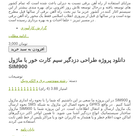
مزایای استفاده از راه آهن برقی نسبت به دیزلی باعث شده است که تمام کشور
های توسعه یافته و درحال توسعه تلاش روز افزونی برای بهره مندی بیشتر از این
سیستم اغاز کنند.در کشور عزیز ما نیز بحث راه آاهن برقی از سالها قبل مطرح
بوده است و در سالها ی قبل از پیروزی انقلاب اسلامی فقط یک محور راه آاهن برقی
در مسیر تبریز – جلفا احداث و به بهره برداری رسیده است .
گزارش کارآموزي
ادامه مطلب...
3,000 تومان
دانلود پروژه طراحی دزدگیر سیم کارت خور با ماژول
SIM900
توضیحات
دسته:
رشته مهندسي برق و الکترونيک
امتیاز 3.88 (4 رای)
1
1
1
1
1
1
1
1
1
1
در این پروژه ما سعی بر این داشتیم که شما را با نحوه راه اندازی ماژول SIM900 و
نحوه ارسال SMS و نحوه اتصال این ماژول به شبکه GPRS آشنا کنیم . در واقع
ماژول SIM900 یک ماژول ارسال و انتقال اطلاعات است. در این پروژه شما با
ساختار سیستماتیک انواع دزدگیر آشنا می شوید. تا همین اواخر اکثر دزدگیرهای
اماکن جهت اعلام خطر و یا هشدار به کاربران خود و یا مراکز پلیس از خط تلفن ثابت
استفاده می کردند.
پایان نامه