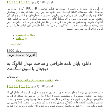
امتیاز 5.00 (1 رای)
1
1
1
1
1
1
1
1
1
1
در این پایان نامه به بررسی در مورد دو فیلتر دیجیتال FIR , IIR که در پردازش
سیگنال های دیجیتال DSP استفاده می شود می پردازیم. ابتدا تعریفی بر پیدایش
DSP و مزایا و کاربرد فراوان آن می پردازیم ، سپس ساختارهای دو فیلتر و چگونگی
تحقق آنها بررسی می شود برای تسلط کافی به مطالب اشاره ای نیز به فیلتر های
آنالوگ داریم وهمچنین به طراحی این فیلتر ها نیزاشاره کرده ایم. طراحی این
فیلترها به وسیله برنامه متلب امکان پذیر می باشد لذا طراحی این فیلتر ها را نیز در
این نرم افزار بررسی می کنیم.
مقالات تخصصي
پایان نامه
ادامه مطلب...
3,000 تومان
دانلود پایان نامه طراحی و ساخت مبدل آنالوگ به
دیجیتال با سون سگمنت
توضیحات
دسته:
رشته مهندسي برق و الکترونيک
امتیاز 5.00 (1 رای)
1
1
1
1
1
1
1
1
1
1
درساخت این پروژه 8 مقاومت به صورت سری به هم متصل میگردند که ولتاژ آن 8
ولت می باشد . سپس 8 تا مقایسه کننده ( (IC 741 را به صورت شکل 2-11 به
مقاومتها وصل می کنیم که پایه 3هر مقایسه کننده به مقاومتها وصل شده و پایه 2
تمامی مقایسه کننده ها به یکدیگر متصل شده و به یک منبع ولتاژ متغیر 8-0 وصل می
شود و پایه های 7 آن نیز به یکدیگر متصل شده و به تغذیه 5+ ولت و پایه های 4 نیز به