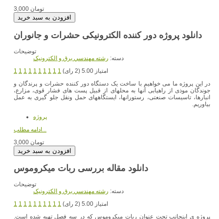
3,000 تومان
دانلود پروژه دور کننده الکترونیکی حشرات و جانوران
توضیحات
دسته:
رشته مهندسي برق و الکترونيک
امتیاز 5.00 (2 رای)
1
1
1
1
1
1
1
1
1
1
در این پروژه ما می خواهیم با ساخت یک دستگاه دور کننده حشرات و پرندگان و
جوندگان موذی از راهیابی آنها به محلهای از قبیل پست های فشار قوی، مزارع،
انبارها، تاسیسات صنعتی، رستورانها، ایستگاههای حمل ونقل جلو گیری به عمل
بیاوریم.
پروژه
ادامه مطلب...
3,000 تومان
دانلود مقاله بررسی ربات میکروموس
توضیحات
دسته:
رشته مهندسي برق و الکترونيک
امتیاز 5.00 (2 رای)
1
1
1
1
1
1
1
1
1
1
پروژه ی اینجانب تحت عنوان ربات میکروموس که در سه فصل تهیه شده است.