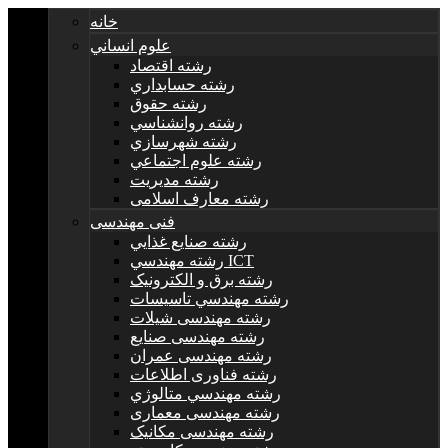
خانه
علوم انساني
رشته اقتصاد
رشته حسابداري
رشته حقوق
رشته روانشناسي
رشته شهرسازي
رشته علوم اجتماعي
رشته مديريت
رشته معارف اسلامی
فنی مهندسی
رشته صنايع غذايي
رشته مهندسي ICT
رشته برق و الکترونيک
رشته مهندسي تاسيسات
رشته مهندسی شیلات
رشته مهندسی صنایع
رشته مهندسی عمران
رشته فناوری اطلاعات
رشته مهندسي متالوژي
رشته مهندسی معماری
رشته مهندسی مکانیک