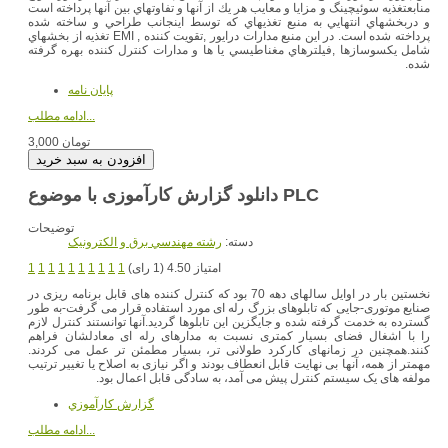
منابعتغذيه سوئيچينگ و مزايا و معايب هر يك از آنها و تفاوتهاي بين آنها پرداخته است
و دربخشهاي انتهايي به منبع تغذيهاي كه توسط اينجانب طراحي و ساخته شده
پرداخته شده است. در اين منبع مدارات درايور ,تقويت كننده , EMI تغذيه از بخشهاي
شامل يكسوسازها ,فيلترهاي مغناطيسي يا ها و مدارات كنترل كننده بهره گرفته
شده.
پایان نامه
ادامه مطلب...
3,000 تومان
دانلود گزارش کارآموزی با موضوع PLC
توضیحات
دسته:
رشته مهندسي برق و الکترونيک
امتیاز 4.50 (1 رای)
1
1
1
1
1
1
1
1
1
1
نخستین بار در اوایل سالهای دهه 70 بود که کنترل کننده های قابل برنامه ریزی در
صنایع موتوری-جایی که تابلوهای بزرگ رله ای مورد استفاده قرار می گرفت-به طور
گسترده به خدمت گرفته شده و جایگزین این تابلوها گردید.آنها توانستند کنترل لازم
را با اشغال فضای بسیار کمتری نسبت به مدارهای رله ای معادلشان فراهم
کنند.همچنین در زمانهای کارکرد طولانی تر، بسیار مطمئن تر عمل می کردند.
مهمتر از همه، آنها بی نهایت قابل انعطاف بودند و اگر نیازی به اصلاح یا تغییر ترتیب
مولفه های یک سیستم کنترل پیش می آمد، به سادگی قابل اعمال بود.
گزارش کارآموزي
ادامه مطلب...