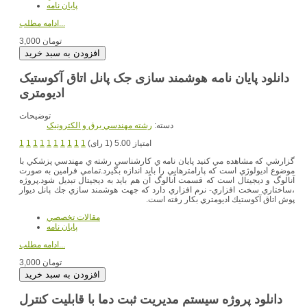
پایان نامه
ادامه مطلب...
3,000 تومان
دانلود پایان نامه هوشمند سازی جک پانل اتاق آکوستیک
توضیحات
دسته:
رشته مهندسي برق و الکترونيک
امتیاز 5.00 (1 رای)
1
1
1
1
1
1
1
1
1
1
گزارشي كه مشاهده مي كنيد پايان نامه ي كارشناسي رشته ي مهندسي پزشكي با
موضوع اديولوژي است كه پارامترهايي را بايد اندازه بگيرد.تمامي فرامين به صورت
آنالوگ و ديجيتال است كه قسمت آنالوگ آن هم بايد به ديجيتال تبديل شود.پروژه
،ساختاري سخت افزاري- نرم افزاري دارد كه جهت هوشمند سازي جك پانل ديوار
پوش اتاق آكوستيك اديومتري بكار رفته است.
مقالات تخصصي
پایان نامه
ادامه مطلب...
3,000 تومان
دانلود پروژه سیستم مدیریت ثبت دما با قابلیت کنترل