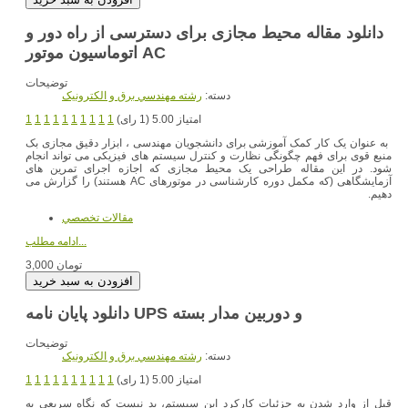
دانلود مقاله محیط مجازی برای دسترسی از راه دور و
اتوماسیون موتور AC
توضیحات
دسته:
رشته مهندسي برق و الکترونيک
امتیاز 5.00 (1 رای)
1
1
1
1
1
1
1
1
1
1
به عنوان یک کار کمک آموزشی برای دانشجویان مهندسی ، ابزار دقیق مجازی بک
منبع قوی برای فهم چگونگی نظارت و کنترل سیستم های فیزیکی می تواند انجام
شود. در این مقاله طراحی یک محیط مجازی که اجازه اجرای تمرین های
آزمایشگاهی (که مکمل دوره کارشناسی در موتورهای AC هستند) را گزارش می
دهیم.
مقالات تخصصي
ادامه مطلب...
3,000 تومان
توضیحات
دسته:
رشته مهندسي برق و الکترونيک
امتیاز 5.00 (1 رای)
1
1
1
1
1
1
1
1
1
1
قبل از وارد شدن به جزئیات کارکرد این سیستم، بد نیست که نگاه سریعی به