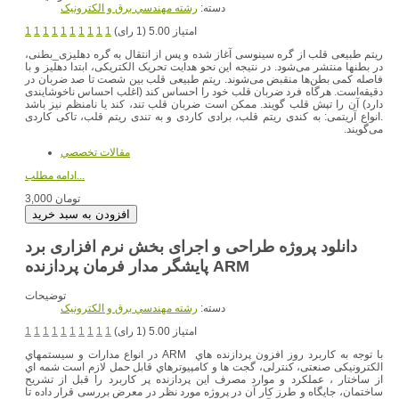
دسته:
رشته مهندسي برق و الکترونيک
امتیاز 5.00 (1 رای)
1
1
1
1
1
1
1
1
1
1
ریتم طبیعی قلب از گره سینوسی آغاز شده و پس از انتقال به گره دهلیزی_بطنی،
در بطنها منتشر می‌شود. در نتیجه این نحو هدایت تحریک الکتریکی، ابتدا دهلیز و با
فاصله کمی بطن‌ها منقبض می‌شوند. ریتم طبیعی قلب بین شصت تا صد ضربان در
دقیقه‌است. هرگاه فرد ضربان قلب خود را احساس کند (اغلب احساس ناخوشایندی
دارد) آن را تپش قلب گویند. ممکن است ضربان قلب تند، کند یا نامنظم نیز باشد
.انواع آریتمی: به کندی ریتم قلب، برادی کاردی و به تندی ریتم قلب، تاکی کاردی
می‌گویند.
مقالات تخصصي
ادامه مطلب...
3,000 تومان
دانلود پروژه طراحی و اجرای بخش نرم افزاری برد
پایشگر مدار فرمان پردازنده ARM
توضیحات
دسته:
رشته مهندسي برق و الکترونيک
امتیاز 5.00 (1 رای)
1
1
1
1
1
1
1
1
1
1
با توجه به کاربرد روز افزون پردازنده هاي ARM در انواع مدارات و سیستمهاي
الکترونیکی صنعتی، کنترلی، گجت ها و کامپیوترهاي قابل حمل لازم است شمه اي
از ساختار ، عملکرد و موارد مصرف این پردازنده پر کاربرد را قبل از تشریح
ساختمان، جایگاه و طرز کار آن در پروژه مورد نظر در معرض بررسی قرار داده تا