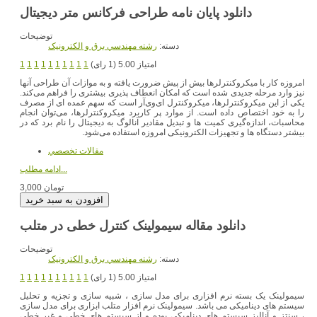
دانلود پایان نامه طراحی فرکانس متر دیجیتال
توضیحات
دسته:
رشته مهندسي برق و الکترونيک
امتیاز 5.00 (1 رای)
1
1
1
1
1
1
1
1
1
1
امروزه کار با میکروکنترلرها بیش از پیش ضرورت یافته و به موازات آن طراحی آنها
نیز وارد مرحله جدیدی شده است که امکان انعطاف پذیری بیشتری را فراهم می‌کند.
یکی از این میکروکنترلرها، میکروکنترل ای‌وی‌آر است که سهم عمده ای از مصرف
را به خود اختصاص داده است. از موارد پر کاربرد میکروکنترلرها، می‌توان انجام
محاسبات، اندازه‌گیری کمیت ها و تبدیل مقادیر آنالوگ به دیجیتال را نام برد که در
بیشتر دستگاه ‌ها و تجهیزات الکترونیکی امروزه استفاده می‌شود.
مقالات تخصصي
ادامه مطلب...
3,000 تومان
دانلود مقاله سیمولینک کنترل خطی در متلب
توضیحات
دسته:
رشته مهندسي برق و الکترونيک
امتیاز 5.00 (1 رای)
1
1
1
1
1
1
1
1
1
1
سیمولینک یک بسته نرم افزاری برای مدل سازی ، شبیه سازی و تجزیه و تحلیل
سیستم های دینامیکی می باشد. سیمولینک نرم افزار متلب ابزاری برای مدل سازی
، سنتز و آنالیز سیستم های دینامیکی بوده و از سیستم های خطی و غیر خطی