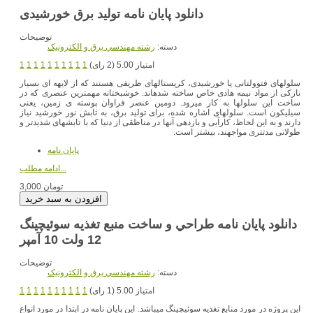
دانلود پایان نامه تولید برق خورشیدی
توضیحات
دسته:
رشته مهندسي برق و الکترونيک
امتیاز 5.00 (2 رای)
1
1
1
1
1
1
1
1
1
1
سلولهای فتوولتانی یا خورشیدی، کریستالهای ظریفی هستند که از لایهه ای بسیار
نازکی از مواد نیمه هادی خاص ساخته شدهاند. خوشبختانه مهمترین عنصری که در
ساخت این سلولها به کار میرود. دومین عنصر فراوان پوسته ی زمین، یعنی
سیلیکون است. سلولهای اشاره شده، برای تولید برق، به تابش نور خورشید نیاز
دارند و به این لحاظ، کارآیی و بازدهی آنها در مناطقی از دنیا که با تابشهای شدیدتر و
طولانی مدتتری مواجهند، بیشتر است.
پایان نامه
ادامه مطلب...
3,000 تومان
دانلود پایان نامه طراحي و ساخت منبع تغذيه سوئيچينگ
12 ولت 10 آمپر
توضیحات
دسته:
رشته مهندسي برق و الکترونيک
امتیاز 5.00 (1 رای)
1
1
1
1
1
1
1
1
1
1
اين پروژه در مورد منابع تغذيه سوئيچينگ ميباشد. اين پايان نامه در ابتدا در مورد انواع