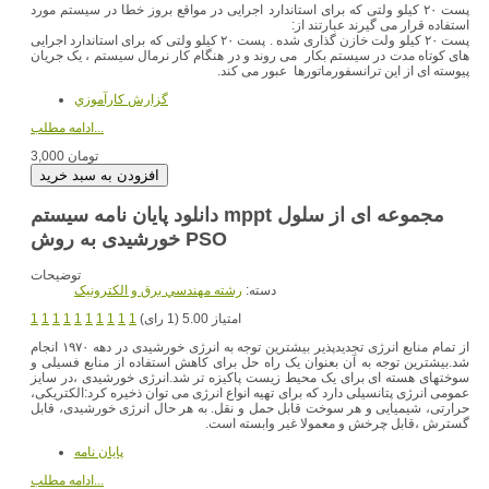
پست ۲۰ کیلو ولتی که برای استاندارد اجرایی در مواقع بروز خطا در سیستم مورد
استفاده قرار می گیرند عبارتند از:
پست ۲۰ کیلو ولت خازن گذاری شده . پست ۲۰ کیلو ولتی که برای استاندارد اجرایی
های کوتاه مدت در سیستم بکار می روند و در هنگام کار نرمال سیستم ، یک جریان
پیوسته ای از این ترانسفورماتورها عبور می کند.
گزارش کارآموزي
ادامه مطلب...
3,000 تومان
دانلود پایان نامه سیستم mppt مجموعه ای از سلول
خورشیدی به روش PSO
توضیحات
دسته:
رشته مهندسي برق و الکترونيک
امتیاز 5.00 (1 رای)
1
1
1
1
1
1
1
1
1
1
از تمام منابع انرژی تجدیدپذیر بیشترین توجه به انرژی خورشیدی در دهه ۱۹۷۰ انجام
شد.بیشترین توجه به آن بعنوان یک راه حل برای کاهش استفاده از منابع فسیلی و
سوختهای هسته ای برای یک محیط زیست پاکیزه تر شد.انرژی خورشیدی ،در سایز
عمومی انرژی پتانسیلی دارد که برای تهیه انواع انرژی می توان ذخیره کرد:الکتریکی،
حرارتی، شیمیایی و هر سوخت قابل حمل و نقل. به هر حال انرژی خورشیدی، قابل
گسترش ،قابل چرخش و معمولا غیر وابسته است.
پایان نامه
ادامه مطلب...