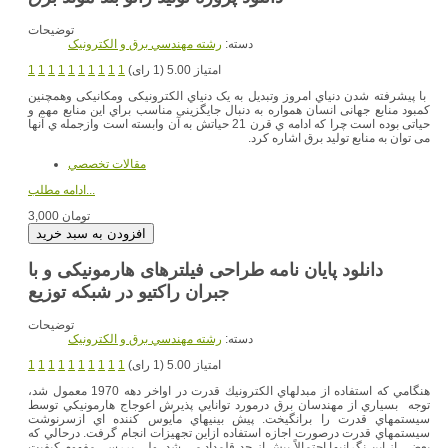
توضیحات
دسته:
رشته مهندسي برق و الکترونيک
امتیاز 5.00 (1 رای)
1
1
1
1
1
1
1
1
1
1
با پیشرفته شدن دنیاي امروز وتبدیل به یک دنیاي الکترونیکی ومکانیکی وهمچنین
کمبود منابع جهانی انسان همواره به دنبال جایگزینی مناسب براي این منابع مهم و
حیاتی بوده است چرا که ادامه ي قرن 21 حیاتش به آن وابسته است وازجمله ي آنها
می توان به منابع تولید برق اشاره کرد.
مقالات تخصصي
ادامه مطلب...
3,000 تومان
دانلود پایان نامه طراحی فیلترهای هارمونیکی و با
جبران راکتیو در شبکه توزیع
توضیحات
دسته:
رشته مهندسي برق و الکترونيک
امتیاز 5.00 (1 رای)
1
1
1
1
1
1
1
1
1
1
هنگامي كه استفاده از مبدلهاي الكترونيك قدرت در اواخر دهه 1970 معمول شد،
توجه بسياري از مهندسان برق درمورد توانايي پذيرش اعوجاج هارمونيكي توسط
سيستمهاي قدرت را برانگيخت. پيش بينيهاي مأيوس كننده اي ازسرنوشت
سيستمهاي قدرت درصورت اجازه استفاده ازاين تجهيزات انجام گرفت. درحالي كه
بعضي از اين نگرانيها احتمالاً بيش از حد قلمداد مى شد، ولي بررسي مفهوم كيفيت