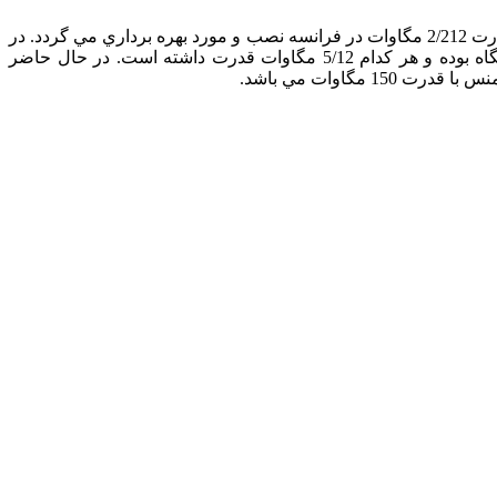
اولين دستگاه توربين گازي در سال 1933 در يك كارخانه فولادريزي در كشور آلمان مورد بهره برداري قرار گرفت و آخرين توربين گازي با قدرت 2/212 مگاوات در فرانسه نصب و مورد بهره برداري مي گردد. در
صنعت برق ايران اولين توربين گازي در سال 1343 در نيروگاه شهر فيروزه (طرشت) مورد استفاده قرار گرفته است كه شامل دو دستگاه بوده و هر كدام 5/12 مگاوات قدرت داشته است. در حال حاضر