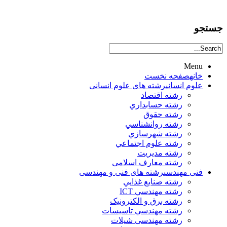
جستجو
Menu
خانه
صفحه نخست
علوم انساني
رشته های علوم انسانی
رشته اقتصاد
رشته حسابداري
رشته حقوق
رشته روانشناسي
رشته شهرسازي
رشته علوم اجتماعي
رشته مديريت
رشته معارف اسلامی
فنی مهندسی
رشته های فنی و مهندسی
رشته صنايع غذايي
رشته مهندسي ICT
رشته برق و الکترونيک
رشته مهندسي تاسيسات
رشته مهندسی شیلات