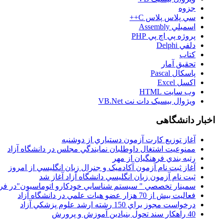
جزوه
سي پلاس پلاس C++
اسمبلي Assembly
پروژه پي اچ پي PHP
دلفي Delphi
کتاب
تحقيق آمار
پاسکال Pascal
اکسل Excel
وب سايت HTML
ويژوال بيسيک دات نت VB.Net
اخبار دانشگاهی
آغاز توزيع کارت آزمون دستياري از دوشنبه
ممنوعيت اشتغال داوطلبان نمايندگي مجلس در دانشگاه آزاد
رتبه بندي فرهنگيان از مهر
آغاز ثبت نام آزمون آکادميک و جنرال زبان انگليسي از امروز
ثبت نام آزمون زبان انگليسي دانشگاه آزاد آغاز شد
سمينار تخصصي " سيستم شناسايي خودکارو اتوماسيون"در فر
فعاليت بيش از 70 هزار عضو هيات علمي در دانشگاه آزاد
درخواست مجوز براي 150 رشته ارشد علوم پزشکي آزاد
40 راهکار سند تحول بنيادين آموزش و پرورش