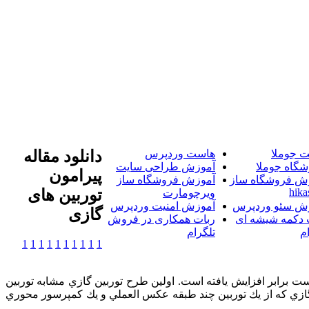
 جوملا
هاست وردپرس
دانلود مقاله
شگاه جوملا
آموزش طراحی سایت
پیرامون
ش فروشگاه ساز
آموزش فروشگاه ساز
hika
توربین های
ویرچومارت
ش سئو وردپرس
آموزش امنیت وردپرس
گازی
 دکمه شیشه ای
ربات همکاری در فروش
م
تلگرام
1
1
1
1
1
1
1
1
1
1
ها بيست برابر افزايش يافته است. اولين طرح توربين گازي مشابه توربين
اولين توربين گازي كه از يك توربين چند طبقه عكس العملي و يك كمپرسور محوري