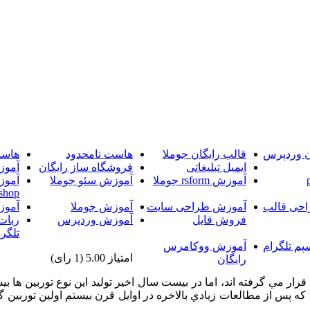
ن وردپرس
قالب رایگان جوملا
هاست نامحدود
هاست
ایمیل تبلیغاتی
فروشگاه ساز رایگان
آموز
آموزش rsform جوملا
آموزش سئو جوملا
آموز
shop
حی قالب
آموزش طراحی سایت
آموزش جوملا
آموز
فروش فایل
آموزش وردپرس
ربات
تلگرا
پم تلگرام
آموزش ووکامرس
امتیاز 5.00 (1 رای)
رایگان
تفاده قرار مي گرفته اند، اما در بيست سال اخير توليد اين نوع توربين 
جان پاير» پايه گذاري شد كه پس از مطالعات زيادي بالاخره در اوايل قرن بيستم 