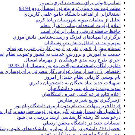
اسامي قبولي براي مصاحبه دکتري، امروز
مهلت ثبت نمره میان ترم پیام نور نیمسال دوم 94-93
اشتغالزايي از اهداف دانشگاه جامع علمي کاربردي
تجليل از معلمان نمونه شهرستان رباط کريم
اعلام اولويت استخدام پيماني 5 هزار معلم
حافظ حافظه تاريخي و ملي ايرانيان است
برگزاري المپيادهاي فيزيک و زيست‌شناسي دانش‌آموزي
سهم وانت در انتقال دانش به روستائيان
ثبت‌نام بيش از 9 هزار نفر در آزمون کارداني فني و حرفه‌اي
خدمت به آموزش و پرورش، خدمت به کشور و تقويت نظام ا
اجراي طرح رتبه بندي فرهنگيان از مهرماه امسال
دانلود رایگان پاسخنامه سوالات پیام نور نیمسال اول 93-92
اختصاص 5 درصد از محل عوارض گاز مصرفي براي نوسازي مدارس
نام نويسي کارداني نظام جديد؛ از امروز
تسهيلات جديد بنياد نخبگان به دانشجويان دکتري
تمديد مهلت ثبت نام عمره دانشگاهيان
اعلام نتايج قرعه کشي عمره دانشگاهيان
ازسرگيري توزيع شير در مدارس
فردا آخرین مهلت ثبت نام بدون آزمون دانشگاه پیام نور
آیا تکمیل ظرفیت ارشد فراگیر پیام نور نوبت چهاردهم برگزار 
درخواست 29 رشته کارشناسي ارشد بررسي مي شود
انتصابات جديد در دانشگاه محقق اردبيلي
تحصيل 210 دانشجو در يکي از نوپاترين دانشکده‌هاي علوم پزشکي کشور
بدهي دانشگاه اصفهان به پيمانکاران تغذيه