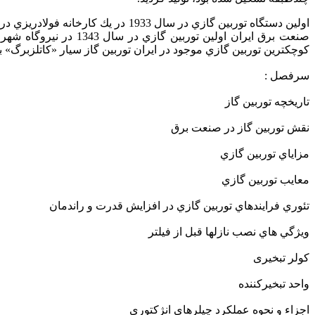
كوچكترين توربين گازي موجود در ايران توربين گاز سيار «كاتلزبرگ» با قدرت اسمي يك مگاوات و
سرفصل :
تاريخچه توربين گاز
نقش توربين گاز در صنعت برق
مزاياي توربين گازي
معايب توربين گازي
تئوري فرايندهاي توربين گازي در افزايش قدرت و راندمان
ويژگي هاي نصب نازلها قبل از فيلتر
کولر تبخیری
واحد تبخيركننده
اجزاء و نحوه عملكرد چيلرهاي انژكتوري