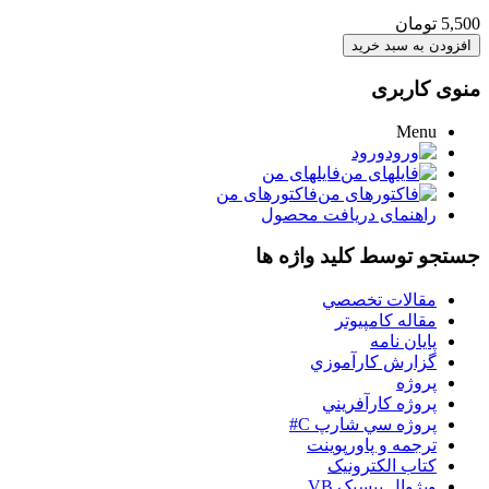
5,500 تومان
منوی کاربری
Menu
ورود
فایلهای من
فاکتورهای من
راهنمای دریافت محصول
جستجو توسط کلید واژه ها
مقالات تخصصي
مقاله کامپیوتر
پایان نامه
گزارش کارآموزي
پروژه
پروژه کارآفريني
پروژه سي شارپ C#
ترجمه و پاورپوينت
کتاب الکترونيک
ويژوال بيسيک VB