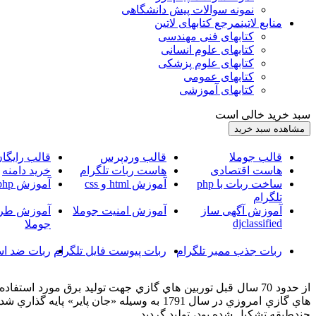
نمونه سوالات پیش دانشگاهی
منابع لاتین
مرجع کتابهای لاتین
کتابهای فنی مهندسی
کتابهای علوم انسانی
کتابهای علوم پزشکی
کتابهای عمومی
کتابهای آموزشی
سبد خرید خالی است
قالب جوملا
قالب وردپرس
قالب رایگا
هاست اقتصادی
هاست ربات تلگرام
خرید دامنه
ساخت ربات با php
آموزش html و css
آموزش php
تلگرام
آموزش آگهی ساز
آموزش امنیت جوملا
آموزش طرا
djclassified
جوملا
ربات جذب ممبر تلگرام
ربات پیوست فایل تلگرام
ربات ضد اس
از حدود 70 سال قبل توربين هاي گازي جهت توليد برق مورد اس
هاي گازي امروزي در سال 1791 به وسيله «
چندطبقه تشكيل شده بود، توليد گرديد.