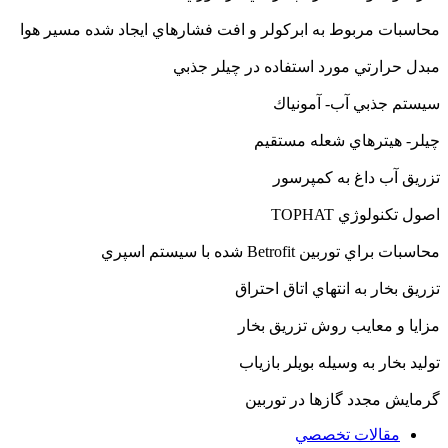
محاسبات مربوط به ابركولر و افت فشارهاي ايجاد شده مسير هوا
مبدل حرارتي مورد استفاده در چيلر جذبي
سيستم جذبي آب- آمونياك
چيلر- هيترهاي شعله مستقيم
تزريق آب داغ به كمپرسور
اصول تكنولوژي TOPHAT
محاسبات براي توربين Betrofit شده با سيستم اسپري
تزريق بخار به انتهاي اتاق احتراق
مزايا و معايب روش تزريق بخار
توليد بخار به وسيله بويلر بازياب
گرمايش مجدد گازها در توربين
مقالات تخصصي