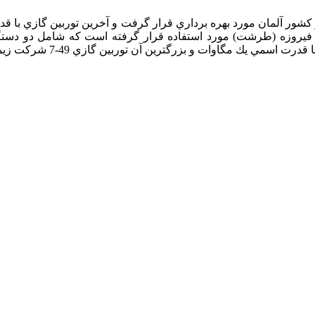
 بزرگترين آن توربين گازي 49-7 شركت زيمنس با قدرت 150 مگاوات مي باشد.