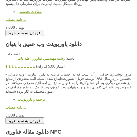
رویداد مشکل امنیت اینترنت برای سازمان ها میشود.
مقالات تخصصي
ادامه مطلب...
3,000 تومان
دانلود پاورپوینت وب عمیق یا پنهان
توضیحات
دسته:
رشته مهندسي فناوري اطلاعات
امتیاز 5.00 (1 رای)
1
1
1
1
1
1
1
1
1
1
مرور نوشتارها حاکی از آن است که به احتمال قریب به یقین عبارت «وب نامرئی»
نخستین بار درسال ۱۹۹۴ توسط «ژیل السورث»ابداع شده است. البته معدودی از منابع
نیز شخص
دیگری به نام «متیوکل» را به عنوان مبدع این اصطلاح معرفی می‌کنند. در
خصوص وب نامرئی کلماتی نظیر وب پنهان،‌ وب عمیق، وب تاریک، به طور مترادف در
متون مختلف به کار برده شده‌اند.
ترجمه و پاورپوينت
ادامه مطلب...
3,000 تومان
دانلود مقاله فناوری NFC