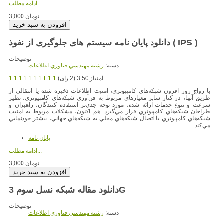
ادامه مطلب...
3,000 تومان
دانلود پایان نامه سیستم های جلوگیری از نفوذ ( IPS )
توضیحات
دسته:
رشته مهندسي فناوري اطلاعات
امتیاز 3.50 (2 رای)
1
1
1
1
1
1
1
1
1
1
با رواج روز اﻓﺰون ﺷﺒﻜﻪﻫﺎي ﻛﺎﻣﭙﻴﻮﺗﺮي، اﻣﻨﻴت اﻃﻼﻋﺎت ذﺧﻴﺮه ﺷﺪه ﻳﺎ اﻧﺘﻘﺎﻟﻲ از
ﻃﺮﻳﻖ آﻧﻬﺎ، در ﻛﻨﺎر ﺳﺎﻳﺮ ﻣﻌﻴﺎرﻫﺎي ﻣﺮﺑﻮط ﺑﻪ ﻓﻦآوري ﺷﺒﻜﻪﻫﺎي ﻛﺎﻣﭙﻴﻮﺗﺮي، ﻧﻈﻴﺮ
ﺳﺮﻋﺖ و ﺗﻨﻮع ﺧﺪﻣﺎت اراﺋﻪ ﺷﺪه، ﻣﻮرد ﺗﻮﺟﻪ ﺟﺪيﺗﺮ اﺳﺘﻔﺎده ﻛﻨﻨﺪﮔﺎن، راﻫﺒﺮان و
ﻃﺮاﺣﺎن ﺷﺒﻜﻪﻫﺎي ﻛﺎﻣﭙﻴﻮﺗﺮي ﻗﺮار ﻣﻲﮔﻴﺮد. ﻫﻢ اﻛﻨﻮن، ﻣﺸﻜﻼت ﻣﺮﺑﻮط ﺑﻪ اﻣﻨﻴﺖ
ﺷﺒﻜﻪﻫﺎي ﻛﺎﻣﭙﻴﻮﺗﺮي ﺑﺎ اﺗﺼﺎل ﺷﺒﻜﻪﻫﺎي ﻣﺤﻠﻲ ﺑﻪ ﺷﺒﻜﻪﻫﺎي ﺟﻬﺎﻧﻲ، ﺑﻴﺸﺘﺮ ﺧﻮدﻧﻤﺎﻳﻲ
ﻣﻲﻛﻨﺪ.
پایان نامه
ادامه مطلب...
3,000 تومان
دانلود مقاله شبکه نسل سوم 3G
توضیحات
دسته:
رشته مهندسي فناوري اطلاعات