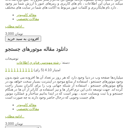
میکند در میان این اطلاعات ، نام های کاربری و رمزهای عبور با ارزش شما نیز وجود
دارد نام هایکاربری و کلمات عبور مربوط به اکانت های شما در سایت های مختلف .
مقاله کامپیوتر
مقالات تخصصي
ادامه مطلب...
3,000 تومان
دانلود مقاله موتورهای جستجو
توضیحات
دسته:
رشته مهندسي فناوري اطلاعات
امتیاز 4.10 (5 رای)
1
1
1
1
1
1
1
1
1
1
میلیاردها صفحه وب در دنیا وجود دارد که هر روز بر تعداد آن ها افزوده می شود.بدون
وجود موتورهای جستجو ، استفاده از منابع موجود در اینترنت بسیار سخت خواهد بود.در
واقع موتورهای جستجو ، استفاده از شبکه جهانی وب را برای کابران بسیار راحت
کرده اند. جهت توسعه دادن این نرم افزار ها و نیز استفاده ی کاراتر از آن ها در هنگام
جستجو و یا ثبت وبسایت جدید ، بهتر است که در ابتدا بدانیم ساختار و عملکرد موتور
های جست وجویی که درحال حاضر وجود دارند به چه صورت است.
مقاله کامپیوتر
مقالات تخصصي
ادامه مطلب...
3,000 تومان