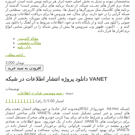
متخصصان نبوده و تبدیل به بخش اصلی جعبه ابزار هر برنامه نویس شده است. امروزه
تعداد نرم افزار های تحــت شبکه، از تعـداد برنامه های دیگر بیشتر است! گذشته از
برنامه های کلاسیک مثل مرورگرها و ایمیل ها، بیشتر برنامه های کاربردی، سطحی از
شبکه گرایی را در خود دارند. برای مثال، ضد ویروس ها برای دریافت اطلاعات ویروس
های جدید به سایت خود متصل می شوند، پخش کننده های موزیک، بخشی از فایل
صوتی را آپلود می کنند و از پایگاه داده ی خود، اطلاعات مربوط به آن آهنگ را دانلود می
کنند و … اکنون، ظهور وب سرویس ها بیش از پیش شبکه را در آغوش تمامی انواع
نرم افزار ها قرار داده.
مقاله کامپیوتر
مقالات تخصصي
پایان نامه
ادامه مطلب...
3,000 تومان
دانلود پروژه انتشار اطلاعات در شبکه VANET
توضیحات
دسته:
رشته مهندسي فناوري اطلاعات
امتیاز 5.00 (1 رای)
1
1
1
1
1
1
1
1
1
1
(شبکه Ad-Hoc خودرو)،از RSU(محدوده کنار جاده) و خودروهای انتشار دهنده پیام
های ایمنی و غیر ایمنی تشکیل شده است. هدف VANETs قادر ساختن انتشار
اطلاعات ترافیکی و شرایط جاده ای برای پیدا کردن خودرو های متحرک مستقل است.
برای درخواست های VANETs، انتشار داده از یک خودروی منبع اطلاعات به تعدادی
خودرو مقصد در جاده از اهمیت فراوانی زیادی برخوردار است. از انتشار داده در
VANETs برای بهبود کیفیت رانندگی در زمینه زمان، مسافت و ایمنی استفاده می
شود.در این مقاله راه حل تضمین شده انتشار داده در شبکه Ad-Hoc خودرو برای