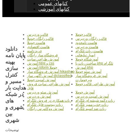
کتابهای عمومی
کتابهای آموزشی
قالب جوملا
قالب وردپرس
قالب رایگان وردپرس
قالب رایگان جوملا
هاست نامحدود
هاست جوملا
هاست وردپرس
هاست اقتصادی
دانلود
هاست ربات تلگرام
خرید دامنه
پایان نامه
ایمیل تبلیغاتی
فروشگاه ساز رایگان
آموزشگاه جوملا
آموزش طراحی سایت
بهینه
ساخت ربات با php تلگرام
آموزش html و css
سازی
آموزش php
آموزش rsform جوملا
آموزش سئو جوملا
آموزش فروشگاه ساز hikashop
کنترل
آموزش فروشگاه ساز
آموزش آگهی ساز djclassified
ویرچومارت
آموزش امنیت جوملا
مسیر و
آموزش طراحی قالب جوملا
آموزش طراحی سایت فروش
هدایت بار
فایل
آموزش جوملا
آموزش سئو وردپرس
در شبکه
آموزش امنیت وردپرس
آموزش وردپرس
های
ربات دکمه شیشه ای تلگرام
ربات همکاری در فروش تلگرام
ربات جذب ممبر تلگرام
ربات پیوست فایل تلگرام
شهری و
ربات ضد اسپم تلگرام
آموزش ووکامرس رایگان
بین
شهری
توضیحات