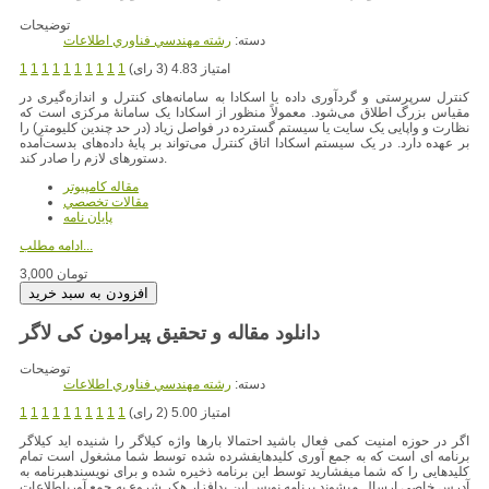
توضیحات
دسته:
رشته مهندسي فناوري اطلاعات
امتیاز 4.83 (3 رای)
1
1
1
1
1
1
1
1
1
1
کنترل سرپرستی و گردآوری داده یا اسکادا به سامانه‌های کنترل و اندازه‌گیری در
مقیاس بزرگ اطلاق می‌شود. معمولاً منظور از اسکادا یک سامانهٔ مرکزی است که
نظارت و واپایی یک سایت یا سیستم گسترده در فواصل زیاد (در حد چندین کلیومتر) را
بر عهده دارد. در یک سیستم اسکادا اتاق کنترل می‌تواند بر پایهٔ داده‌های بدست‌آمده
دستورهای لازم را صادر کند.
مقاله کامپیوتر
مقالات تخصصي
پایان نامه
ادامه مطلب...
3,000 تومان
دانلود مقاله و تحقیق پیرامون کی لاگر
توضیحات
دسته:
رشته مهندسي فناوري اطلاعات
امتیاز 5.00 (2 رای)
1
1
1
1
1
1
1
1
1
1
اگر در حوزه امنیت کمی فعال باشید احتمالا بارها واژه کیلاگر را شنیده اید کیلاگر
برنامه ای است که به جمع آوری کلیدهایفشرده شده توسط شما مشغول است تمام
کلیدهایی را که شما میفشارید توسط این برنامه ذخیره شده و برای نویسندهبرنامه به
آدرس خاصی ارسال میشوند برنامه نویس این بدافزار هکر شروع به جمع آوریاطلاعات