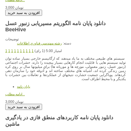
ادامه مطلب...
3,000 تومان
دانلود پایان نامه الگوریتم مسیریابی زنبور عسل
BeeHive
توضیحات
دسته:
رشته مهندسي فناوري اطلاعات
امتیاز 5.00 (1 رای)
1
1
1
1
1
1
1
1
1
1
سیستم هاي طبیعی مختلف به ما یاد میدهند که ارگانیسم خارجی بسیار ساده توان
تولید سیستم هایی با قابلیت انجام کارهایی بسیار پیچیده را دارند. حشرات اجتماعی
(زنبور عسل، زنبور معمولی، مورچه ها و موریانه ها) براي میلیونها سال بر روي کره
زمین زندگی کرده اند، آشیانه هاي مختلف ساخته اند و آذوقه خود را سازمان دهی
کردهاند. پویاگرایی جمعیت حشارت نتیجهاي از عملکردها و تعاملات بین حشرات با
یکدیگر و با محیط اطراف است.
پایان نامه
ادامه مطلب...
3,000 تومان
دانلود پایان نامه کاربردهای منطق فازی در یادگیری
ماشین