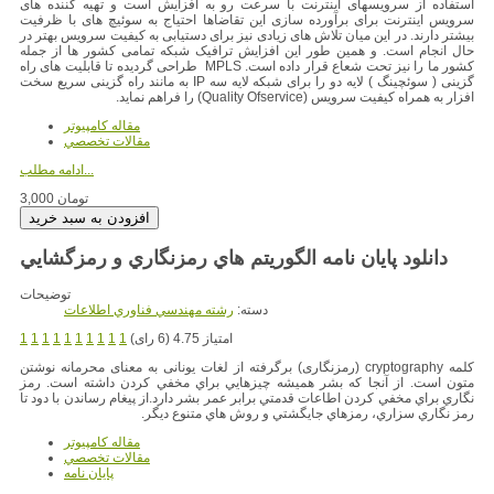
استفاده از سرویسهای اینترنت با سرعت رو به افزایش است و تهیه کننده های
سرویس اینترنت برای برآورده سازی این تقاضاها احتیاج به سوئیچ های با ظرفیت
بیشتر دارند. در این میان تلاش های زیادی نیز برای دستیابی به کیفیت سرویس بهتر در
حال انجام است. و همین طور این افزایش ترافیک شبکه تمامی کشور ها از جمله
کشور ما را نیز تحت شعاع قرار داده است. MPLS طراحی گردیده تا قابلیت های راه
گزینی ( سوئچینگ ) لایه دو را برای شبکه لایه سه IP به مانند راه گزینی سریع سخت
افزار به همراه کیفیت سرویس (Quality Ofservice) را فراهم نماید.
مقاله کامپیوتر
مقالات تخصصي
ادامه مطلب...
3,000 تومان
دانلود پایان نامه الگوريتم هاي رمزنگاري و رمزگشايي
توضیحات
دسته:
رشته مهندسي فناوري اطلاعات
امتیاز 4.75 (6 رای)
1
1
1
1
1
1
1
1
1
1
کلمه cryptography (رمزنگاری) برگرفته از لغات یونانی به معنای محرمانه نوشتن
متون است. از آنجا كه بشر هميشه چيزهايي براي مخفي كردن داشته است. رمز
نگاري براي مخفي كردن اطاعات قدمتي برابر عمر بشر دارد.از پيغام رساندن با دود تا
رمز نگاري سزاري، رمزهاي جايگشتي و روش هاي متنوع ديگر.
مقاله کامپیوتر
مقالات تخصصي
پایان نامه