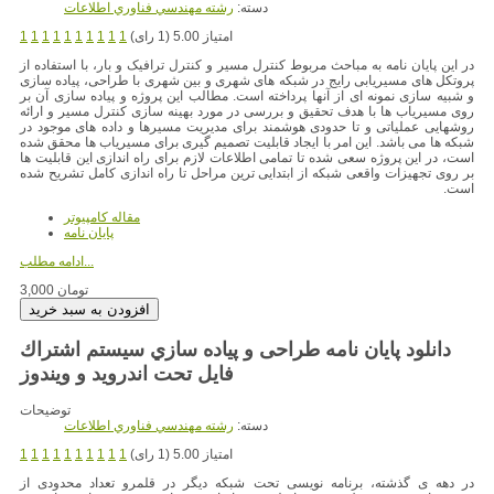
دسته:
رشته مهندسي فناوري اطلاعات
امتیاز 5.00 (1 رای)
1
1
1
1
1
1
1
1
1
1
در این پایان نامه به مباحث مربوط کنترل مسیر و کنترل ترافیک و بار، با استفاده از
پروتکل های مسیریابی رایج در شبکه های شهری و بین شهری با طراحی، پیاده سازی
و شبیه سازی نمونه ای از آنها پرداخته است. مطالب این پروژه و پیاده سازی آن بر
روی مسیریاب ها با هدف تحقیق و بررسی در مورد بهینه سازی کنترل مسیر و ارائه
روشهایی عملیاتی و تا حدودی هوشمند برای مدیریت مسیرها و داده های موجود در
شبکه ها می باشد. این امر با ایجاد قابلیت تصمیم گیری برای مسیریاب ها محقق شده
است، در این پروژه سعی شده تا تمامی اطلاعات لازم برای راه اندازی این قابلیت ها
بر روی تجهیزات واقعی شبکه از ابتدایی ترین مراحل تا راه اندازی کامل تشریح شده
است.
مقاله کامپیوتر
پایان نامه
ادامه مطلب...
3,000 تومان
دانلود پایان نامه طراحی و پیاده سازي سیستم اشتراك
فایل تحت اندروید و ویندوز
توضیحات
دسته:
رشته مهندسي فناوري اطلاعات
امتیاز 5.00 (1 رای)
1
1
1
1
1
1
1
1
1
1
در دهه ی گذشته، برنامه نویسی تحت شبکه دیگر در قلمرو تعداد محدودی از