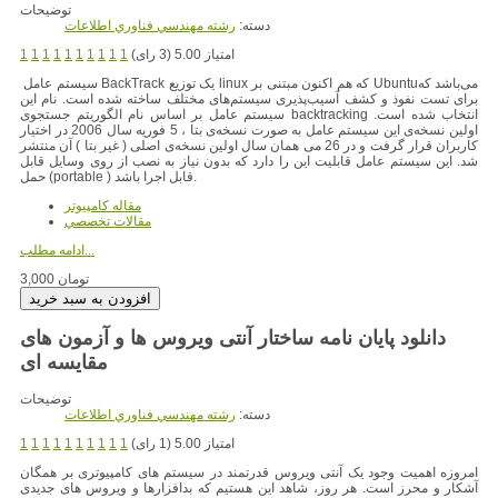
توضیحات
دسته:
رشته مهندسي فناوري اطلاعات
امتیاز 5.00 (3 رای)
1
1
1
1
1
1
1
1
1
1
می‌باشد که
سیستم عامل BackTrack یک توزیع linux که هم اکنون مبتنی بر Ubuntu
برای تست نفوذ و کشف آسیب‌پذیری سیستم‌های مختلف ساخته شده است. نام این
سیستم عامل بر اساس نام الگوریتم جستجوی backtracking انتخاب شده ‌است.
اولین نسخه‌‌ی این سیستم عامل به صورت نسخه‌ی بتا ، 5 فوریه سال 2006 در اختیار
کاربران قرار گرفت و در 26 می همان سال اولین نسخه‌ی اصلی ( غیر بتا ) آن منتشر
شد. این سیستم عامل قابلیت این را دارد که بدون نیاز به نصب از روی وسایل قابل
حمل (portable ) قابل اجرا باشد.
مقاله کامپیوتر
مقالات تخصصي
ادامه مطلب...
3,000 تومان
دانلود پایان نامه ساختار آنتی ویروس ها و آزمون های
مقایسه ای
توضیحات
دسته:
رشته مهندسي فناوري اطلاعات
امتیاز 5.00 (1 رای)
1
1
1
1
1
1
1
1
1
1
امروزه اهمیت وجود یک آنتی ویروس قدرتمند در سیستم های کامپیوتری بر همگان
آشکار و محرز است. هر روز، شاهد این هستیم که بدافزارها و ویروس های جدیدی