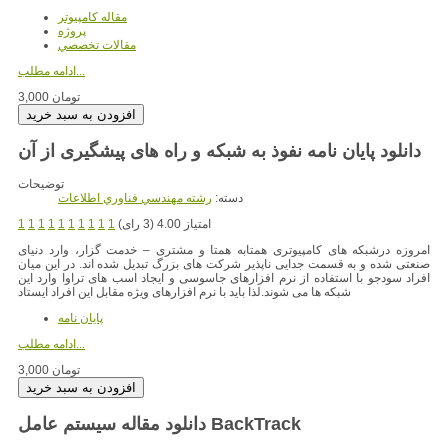
مقاله کامپیوتر
پروژه
مقالات تخصصي
ادامه مطلب...
3,000 تومان
دانلود پایان نامه نفوذ به شبکه و راه های پیشگیری از آن
توضیحات
دسته:
رشته مهندسي فناوري اطلاعات
امتیاز 4.00 (3 رای)
1
1
1
1
1
1
1
1
1
1
امروزه درشبکه های کامپیوتری همتابه همتا و مشتری – خدمت گزار، وارد دنیای
صنعتی شده و به قسمت جدایی ناپذیر شرکت های بزرگ تبدیل شده اند. در این میان
افراد سودجو با استفاده از نرم افزارهای جاسوسی و ایجاد اسب های تراوا وارد این
شبکه ها می شوند.لذا باید با نرم افزارهای ویژه مقابل این افراد ایستاد
پایان نامه
ادامه مطلب...
3,000 تومان
دانلود مقاله سیستم عامل BackTrack