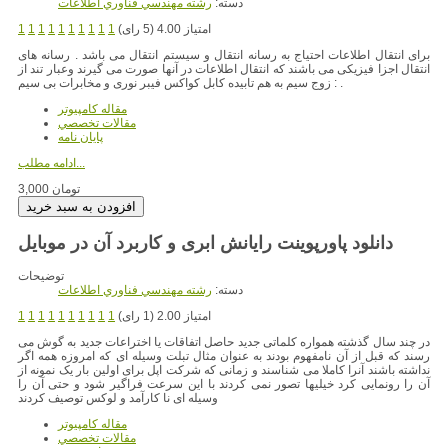
دسته:
رشته مهندسي فناوري اطلاعات
امتیاز 4.00 (5 رای)
1
1
1
1
1
1
1
1
1
1
برای انتقال اطلاعات احتیاج به رسانه انتقال و سیستم انتقال می باشد . رسانه های
انتقال اجزا فیزیکی می باشند که انتقال اطلاعات در آنها صورت می گیرند وعبار تند از
: زوج سیم به هم تابیده کابل کواکس فیبر نوری و مخابرات بی سیم .
مقاله کامپیوتر
مقالات تخصصي
پایان نامه
ادامه مطلب...
3,000 تومان
دانلود پاورپوینت رایانش ابری و کاربرد آن در موبایل
توضیحات
دسته:
رشته مهندسي فناوري اطلاعات
امتیاز 2.00 (1 رای)
1
1
1
1
1
1
1
1
1
1
در چند سال گذشته همواره کلماتی جدید حاصل اتفاقات یا اختراعات جدید به گوش می
رسند که قبل از آن نامفهوم بودند به عنوان مثال تبلت وسیله ای که امروزه همه اگر
نداشته باشند آنرا کاملا می شناسند و زمانی که شرکت اپل برای اولین بار یک نمونه از
آن را رونمایی کرد خیلیها تصور نمی کردند با این سرعت فراگیر شود و حتی آن را
وسیله ای نا کارآمد و لوکس توصیف کردند
مقاله کامپیوتر
مقالات تخصصي