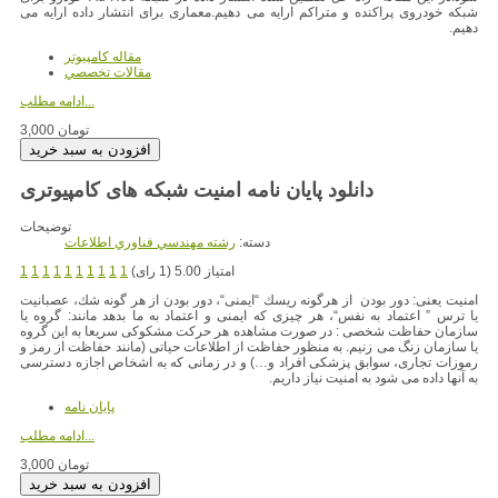
شبکه خودروی پراکنده و متراکم ارایه می دهیم.معماری برای انتشار داده ارایه می
دهیم.
مقاله کامپیوتر
مقالات تخصصي
ادامه مطلب...
3,000 تومان
دانلود پایان نامه امنیت شبکه های کامپیوتری
توضیحات
دسته:
رشته مهندسي فناوري اطلاعات
امتیاز 5.00 (1 رای)
1
1
1
1
1
1
1
1
1
1
امنیت یعنی: دور بودن از هرگونه ریسك “ایمنی“، دور بودن از هر گونه شك، عصبانیت
یا ترس ” اعتماد به نفس“، هر چیزی كه ایمنی و اعتماد به ما بدهد مانند: گروه یا
سازمان حفاظت شخصی : در صورت مشاهده هر حركت مشكوكی سریعا به این گروه
یا سازمان زنگ می زنیم. به منظور حفاظت از اطلاعات حیاتی (مانند حفاظت از رمز و
رموزات تجاری، سوابق پزشكی افراد و…) و در زمانی كه به اشخاص اجازه دسترسی
به آنها داده می شود به امنیت نیاز داریم.
پایان نامه
ادامه مطلب...
3,000 تومان