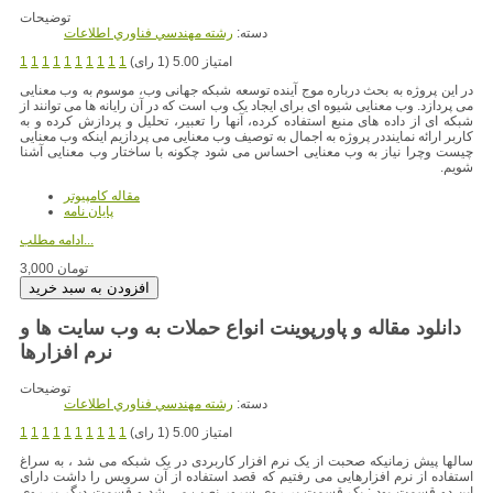
توضیحات
دسته:
رشته مهندسي فناوري اطلاعات
امتیاز 5.00 (1 رای)
1
1
1
1
1
1
1
1
1
1
در این پروژه به بحث درباره موج آینده توسعه شبکه جهانی وب، موسوم به وب معنایی
می پردازد. وب معنایی شیوه ای برای ایجاد یک وب است که در آن رایانه ها می توانند از
شبکه ای از داده های منبع استفاده کرده، آنها را تعبیر، تحلیل و پردازش کرده و به
کاربر ارائه نماینددر پروژه به اجمال به توصیف وب معنایی می پردازیم اینکه وب معنایی
چیست وچرا نیاز به وب معنایی احساس می شود چکونه با ساختار وب معنایی آشنا
شویم.
مقاله کامپیوتر
پایان نامه
ادامه مطلب...
3,000 تومان
دانلود مقاله و پاورپوینت انواع حملات به وب سایت ها و
نرم افزارها
توضیحات
دسته:
رشته مهندسي فناوري اطلاعات
امتیاز 5.00 (1 رای)
1
1
1
1
1
1
1
1
1
1
سالها پیش زمانیکه صحبت از یک نرم افزار کاربردی در یک شبکه می شد ، به سراغ
استفاده از نرم افزارهایی می رفتیم که قصد استفاده از آن سرویس را داشت دارای
این دو قسمت بود : یک قسمت بر روی سرور نصب می شد و قسمت دیگر بر روی