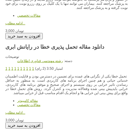
به پزشک مراجعه کنند. بیماران می توانند تنها با یک کلیک بر روی رزرو نوبت برای خود
نوبت گرفته و به پزشک مراجعه کنند.
مقالات تخصصي
ادامه مطلب...
3,000 تومان
دانلود مقاله تحمل پذیری خطا در رایانش ابری
توضیحات
دسته:
رشته مهندسي فناوري اطلاعات
امتیاز 3.50 (2 رای)
1
1
1
1
1
1
1
1
1
1
تحمل خطا یکی از نگرانی های عمده برای تضمین در دسترس بودن و قابلیت اطمینان
خدماتی حیاتی و هم چنین اجرای برنامه های کاربردی است. به منظور به حداقل
رساندن تاثیر خرابی بر روی سیستم و اجرای صحیح و موفق برنامه های کاربردی،
خرابی بایدپیش بینی شده وفعالانه مدیریت و کنترل گردد. روش های تحمل خطا در
واقع برای پیش بینی این خرابی ها و انجام یک اقدام مناسب قبل از خرابی میباشد.
مقاله کامپیوتر
مقالات تخصصي
ادامه مطلب...
3,000 تومان