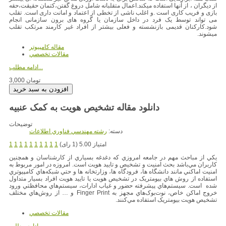
از دیگران ، از آنها استفاده میکند.اعمال متقلبانه شامل دروغ گفتن،کتمان حقیقت،حقه
بازی و فریب کاری است .و اغلب ناشی از تخطی از اعتماد و امانت داری است. تقلب
می تواند توسط یک فرد در داخل سازمان یا گروه های برون سازمانی انجام
شود.کارکنان قدیمی بازنشسته و فعلی بیشتر از افراد غیر کارمند مرتکب تقلب
میشوند.
مقاله کامپیوتر
مقالات تخصصي
ادامه مطلب...
3,000 تومان
دانلود مقاله تشخیص هویت به کمک عنبیه
توضیحات
دسته:
رشته مهندسي فناوري اطلاعات
امتیاز 5.00 (1 رای)
1
1
1
1
1
1
1
1
1
1
يکي از مباحث مهم در جامعه امروزي که دغدغه بسياري از کارشناسان و همچنين
کاربران مي‌باشد بحث امنيت و تشخيص و تاييد هويت است. امروزه در امور مربوط به
امنيت اماکني مانند دانشگاه ها، فرودگاه ها، وزارتخانه ها و حتي شبکه‌هاي کامپيوتري
استفاده از روش هاي بيومتريک در تشخيص هويت يا تاييد هويت افراد بسيار متداول
شده است. سيستم‌هاي پيشرفته حضور و غياب ادارات، سيستم‌هاي محافظتي ورود
خروج اماکن خاص، نوت‌بوک‌هاي مجهز به Finger Print و … از روش‌‌هاي مختلف
تشخيص هويت بيومتريک استفاده مي‌کنند.
مقالات تخصصي