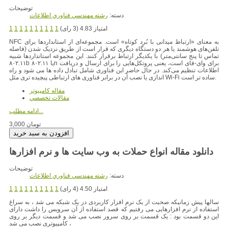
توضیحات
دسته:
رشته مهندسي فناوري اطلاعات
امتیاز 4.83 (3 رای)
1
1
1
1
1
1
1
1
1
1
NFC به معنای «ارتباط میدانی با بُرد کوتاه» است. مجموعه‌ای از استانداردها برای
تلفن‌های هوشمند یا هر دو دستگاه دیگری که قرار است از طریق نزدیک شدن (فاصله
تماس تا پنج
سانتی‌متر) با یکدیگر ارتباط برقرار کنند. این مجموعه استانداردها شبیه
۸۰۲.۱۱b یا ۸۰۲.۱۱n برای وای-فای است، یعنی پروتکل‌هایی را برای ارسال و دریافت
اطلاعات تنظیم می‌کند. در حال حاضر این فناوری شامل تبادل داده ها می شود و راه
اندازی یا نصب آن در برابر فناوری های ارتباطی پیچیده تری مثل Wi-Fi ساده تر است.
مقاله کامپیوتر
مقالات تخصصي
ادامه مطلب...
3,000 تومان
دانلود مقاله انواع حملات به وب سایت ها و نرم افزارها
توضیحات
دسته:
رشته مهندسي فناوري اطلاعات
امتیاز 4.50 (4 رای)
1
1
1
1
1
1
1
1
1
1
سالها پیش زمانیکه صحبت از یک نرم افزار کاربردی در یک شبکه می شد ، به سراغ
استفاده از نرم افزارهایی می رفتیم که قصد استفاده از آن سرویس را داشت دارای
این دو قسمت بود : یک قسمت بر روی سرور نصب می شد و قسمت دیگر بر روی
کامپیوتری نصب می شد ،