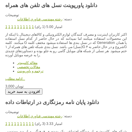
توضیحات
دسته:
رشته مهندسي فناوري اطلاعات
امتیاز 5.00 (1 رای)
1
1
1
1
1
1
1
1
1
1
اکثر کاربران اینترنت و مصرف کنندگان لوازم الکترونیکی و کالاهای دیجیتال با اینکه از
این محصولات استفاده میکنند اما نمیدانند که در حال حاضر از کدام نسل استفاده
که در نسل بندی ها استفاده میشود مخفف کلمه Generation یا همان
میکنند. کلمه G
(نسل) می باشد. نسل بندی شبکه تلفن های همراه از ۱G شروع و در حال حاضر به ۴G
ختم میشود. هر نسلی از شبکه های موبایل گامی رو به جلو بوده و دستاوردهای جدیدی
را به عرصه موبایل آورده.
مقاله کامپیوتر
مقالات تخصصي
ترجمه و پاورپوينت
ادامه مطلب...
3,000 تومان
دانلود پایان نامه رمزنگاری در ارتباطات داده
توضیحات
دسته:
رشته مهندسي فناوري اطلاعات
امتیاز 3.33 (3 رای)
1
1
1
1
1
1
1
1
1
1
شبکه های کامپیوتری از دیدگاه اجتماعی یک پدیده ی فرهنگی و از دید مهندسی