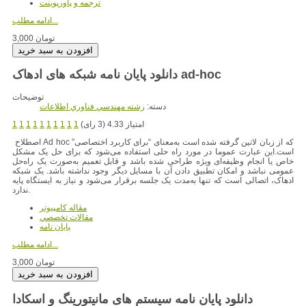
ترجمه و پاورپوينت
ادامه مطلب...
3,000 تومان
دانلود پایان نامه شبکه های ادهاک ad-hoc
توضیحات
دسته:
رشته مهندسي فناوري اطلاعات
امتیاز 4.33 (3 رای)
1
1
1
1
1
1
1
1
1
1
که از زبان لاتین گرفته شده است به‌معنای “برای کاربرد اختصاصی”
اصطلاح Ad hoc
است.این عبارت عموما در مورد راه ‌حلی استفاده می‌شود که برای حل یک مشکل
خاص یا انجام وظیفه‌ای ویژه طراحی شده باشد و قابل تعمیم به‌صورت یک راه‌حل
عمومی نباشد و امکان تطبیق دادن آن با مسایل دیگر وجود نداشته باشد. یک شبکه
ادهاک، اتصالی است که تنها به‌مدت یک جلسه برقرار می‌شود و نیاز به ایستگاه پایه
ندارد.
مقاله کامپیوتر
مقالات تخصصي
پایان نامه
ادامه مطلب...
3,000 تومان
دانلود پایان نامه سیستم های مانیتورینگ و اسکادا