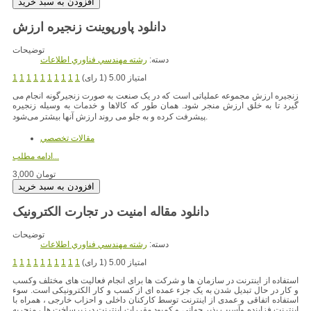
دانلود پاورپوینت زنجیره ارزش
توضیحات
دسته:
رشته مهندسي فناوري اطلاعات
امتیاز 5.00 (1 رای)
1
1
1
1
1
1
1
1
1
1
زنجیره ارزش مجموعه عملیاتی است که در یک صنعت به صورت زنجیرگونه انجام می
گیرد تا به خلق ارزش منجر شود. همان طور که کالاها و خدمات به وسیله زنجیره
پیشرفت کرده و به جلو می روند ارزش آنها بیشتر میشود.
مقالات تخصصي
ادامه مطلب...
3,000 تومان
دانلود مقاله امنیت در تجارت الکترونیک
توضیحات
دسته:
رشته مهندسي فناوري اطلاعات
امتیاز 5.00 (1 رای)
1
1
1
1
1
1
1
1
1
1
استفاده از اینترنت در سازمان ها و شرکت ها برای انجام فعالیت های مختلف وکسب
و کار در حال تبدیل شدن به یک جزء عمده ای از کسب و کار الکترونیکی است. سوء
استفاده اتفاقی و عمدی از اینترنت توسط کارکنان داخلی و احزاب خارجی ، همراه با
اینترنت فزاینده وآسیب پذیر جهانی و کمبود مقررات اینترنت درزیرساخت ها ، منجربه