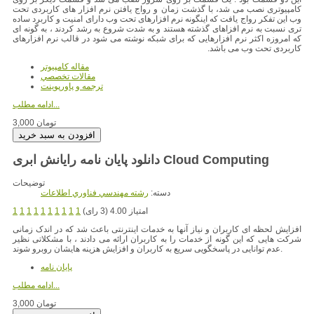
کامپیوتری نصب می شد، با گذشت زمان و رواج یافتن نرم افزار های کاربردی تحت
وب این تفکر رواج یافت که اینگونه نرم افزارهای تحت وب دارای امنیت و کاربرد ساده
تری نسبت به نرم افزاهای گذشته هستند و به شدت شروع به رشد کردند ، به گونه ای
که امروزه اکثر نرم افزارهایی که برای شبکه نوشته می شود در قالب نرم افزارهای
کاربردی تحت وب می باشد.
مقاله کامپیوتر
مقالات تخصصي
ترجمه و پاورپوينت
ادامه مطلب...
3,000 تومان
دانلود پایان نامه رایانش ابری Cloud Computing
توضیحات
دسته:
رشته مهندسي فناوري اطلاعات
امتیاز 4.00 (3 رای)
1
1
1
1
1
1
1
1
1
1
افزایش لحظه ای کاربران و نیاز آنها به خدمات اینترنتی باعث شد که در اندک زمانی
شرکت هایی که این گونه از خدمات را به کاربران ارائه می دادند ، با مشکلاتی نظیر
عدم توانایی در پاسخگویی سریع به کاربران و افزایش هزینه هایشان روبرو شوند.
پایان نامه
ادامه مطلب...
3,000 تومان