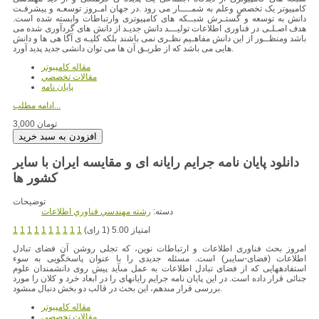
کامپیوتر یک تخصص وعلم به شمــــار می رود .در جهان امـروز توسعـه و پیشرفـت
دانش به توسعه و گستـرش شبــکه های کامپیوتری وارتباطات وابسته شده است.
هدف اصـلـی در فناوری اطلاعات تولیـــد دانش جدیـد از دانش های گردآوری شده می
باشد ومنظــور از این دانش مفاهـیم نظـری نمی باشند بلکه کلیـه ی آگا هی ها و دانش
هایی می باشد که از طریـق آن ها می توان دانشی جدید پدید آورد.
مقاله کامپیوتر
مقالات تخصصي
پایان نامه
ادامه مطلب...
3,000 تومان
دانلود پایان نامه جرایم رایانه ای و مقایسه ایران با سایر
کشور ها
توضیحات
دسته:
رشته مهندسي فناوري اطلاعات
امتیاز 5.00 (1 رای)
1
1
1
1
1
1
1
1
1
1
امروز بحث فناورى اطلاعات و ارتباطات نوین، که تجلى روشن آن فضاى‏ تبادل
اطلاعات (فضاى-سایبر) است. مسئله جدیدى را با عنوان پاسخگویى‏ به سوء
استفاده‏هایى که از فضاى تبادل اطلاعات به عمل مى‏آید پیش روى‏ دانشمندان علوم
جنائى قرار داده است. در این پایان نامه جرایم رایانه‏ای را در ابعاد خرد و کلان را مورد
بررسى‏ قرار مى‏دهم، این بحث در قالب دو بخش دنبال مى‏شود.
مقاله کامپیوتر
مقالات تخصصي