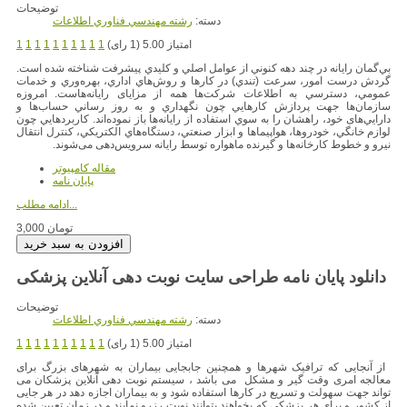
توضیحات
دسته:
رشته مهندسي فناوري اطلاعات
امتیاز 5.00 (1 رای)
1
1
1
1
1
1
1
1
1
1
بي‌گمان رايانه در چند دهه كنوني از عوامل اصلي و كليدي پيشرفت شناخته شده است.
گردش درست امور، سرعت (تندي) در كارها و روش‌هاي اداري، بهره‌وري و خدمات
عمومي، دسترسي به اطلاعات شركت‌ها همه از مزایای رایانه‌هاست. امروزه
سازمان‌ها جهت پردازش كارهايي چون نگهداري و به ‌روز رساني حساب‌ها و
دارايي‌های خود، راهشان را به سوي استفاده از رایانه‌ها باز نموده‌اند. كاربردهایي چون
لوازم خانگي،‌ خودروها، هواپيماها و ابزار صنعتي، دستگاه‌هاي الكتريكي، كنترل انتقال
نيرو و خطوط كارخانه‌ها و گيرنده ماهواره توسط رايانه سرویس‌دهی می‌شوند.
مقاله کامپیوتر
پایان نامه
ادامه مطلب...
3,000 تومان
دانلود پایان نامه طراحی سایت نوبت دهی آنلاین پزشکی
توضیحات
دسته:
رشته مهندسي فناوري اطلاعات
امتیاز 5.00 (1 رای)
1
1
1
1
1
1
1
1
1
1
از آنجایی که ترافیک شهرها و همچنین جابجایی بیماران به شهرهای بزرگ برای
معالجه امری وقت گیر و مشکل می باشد ، سیستم نوبت دهی آنلاین پزشکان می
تواند جهت سهولت و تسریع در کارها استفاده شود و به بیماران اجازه دهد در هر جایی
از کشور و برای هر پزشکی که بخواهند بتوانند نوبت رزرو نمایند و در زمان تعیین شده