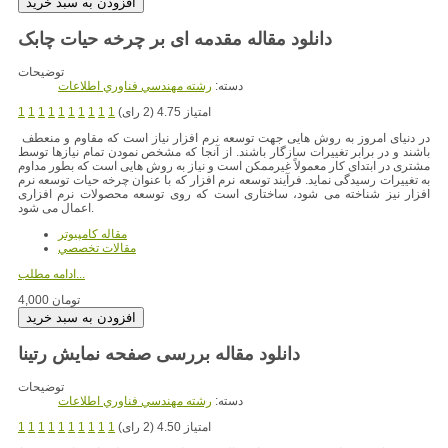
دانلود مقاله مقدمه ای بر چرخه حیات چابک
توضیحات
دسته:
رشته مهندسي فناوري اطلاعات
امتیاز 4.75 (2 رای)
1
1
1
1
1
1
1
1
1
1
در دنیای امروز به روش هایی جهت توسعه نرم افزار نیاز است که مقاوم و منعطف
باشند و در برابر تغییرات سازگار باشند. از آنجا که مشخص نمودن تمام نیازها توسط
مشتری در ابتدای کار معمولاً غیرممکن است و نیاز به روش هایی است که بطور مداوم
به تغییرات رسیدگی نماید. فرآیند توسعه نرم افزار که با عنوان چرخه حیات توسعه نرم
افزار نیز شناخته می شود، ساختاری است که روی توسعه محصولات نرم افزاری
اعمال می شود.
مقاله کامپیوتر
مقالات تخصصي
ادامه مطلب...
4,000 تومان
توضیحات
دسته:
رشته مهندسي فناوري اطلاعات
امتیاز 4.50 (2 رای)
1
1
1
1
1
1
1
1
1
1