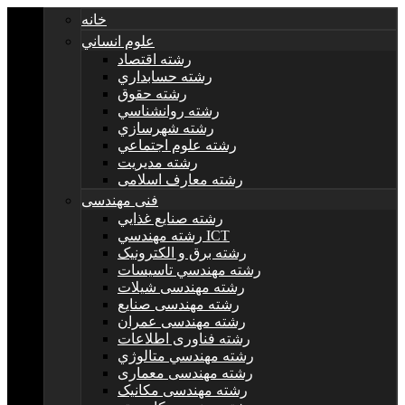
خانه
علوم انساني
رشته اقتصاد
رشته حسابداري
رشته حقوق
رشته روانشناسي
رشته شهرسازي
رشته علوم اجتماعي
رشته مديريت
رشته معارف اسلامی
فنی مهندسی
رشته صنايع غذايي
رشته مهندسي ICT
رشته برق و الکترونيک
رشته مهندسي تاسيسات
رشته مهندسی شیلات
رشته مهندسی صنایع
رشته مهندسی عمران
رشته فناوری اطلاعات
رشته مهندسي متالوژي
رشته مهندسی معماری
رشته مهندسی مکانیک