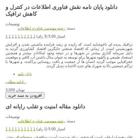
دانلود پایان نامه نقش فناوری اطلاعات در کنترل و
توضیحات
دسته:
رشته مهندسي فناوري اطلاعات
امتیاز 5.00 (3 رای)
1
1
1
1
1
1
1
1
1
1
ترافيك پديده اي ناخوشايند است كه زاييده ي رشد فزاينده ماشيني شدن و افزايش
شهرنشيني است. از زماني كه اقتصاد صنعتي جايگزين اقتصاد كشاورزي گرديد به
دليل سرمايه گذاري بيشتر در شهرها و در نتيجه وجود امكانات بيشتر و همچنين
استعداد طبيعي و بالقوه شهرها براي توسعه به عنوان مثال داشتن آب كافي و موقعيت
جغرافيايي موجب گرديد انسان ها از جمعيت و بافت روستايي پراكنده، و شهرها با
تراكم جمعيتي بالا به شهرك هاي جديد الاحداث تبديل گردند.
پایان نامه
ادامه مطلب...
3,000 تومان
دانلود مقاله امنیت و تقلب رایانه ای
توضیحات
دسته:
رشته مهندسي فناوري اطلاعات
امتیاز 5.00 (1 رای)
1
1
1
1
1
1
1
1
1
1
تقلب همه ابزارهایی است که شخص برای به دست آوردن منافع غیر منصفانه ای بیشتر