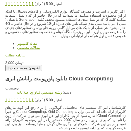
امتیاز 5.00 (1 رای)
1
1
1
1
1
1
1
1
1
1
اکثر کاربران اینترنت و مصرف کنندگان لوازم الکترونیکی و کالاهای دیجیتال با اینکه
از این محصولات استفاده میکنند اما نمیدانند که در حال حاضر از کدام نسل استفاده
میکنند کلمه G که در نسل بندی ها استفاده میشود مخفف کلمه Generation یا همان (
نسل ) می باشد نسل بندی شبکه تلفن های همراه از 1G شروع و در حال حاضر به 4G
ختم میشود. هر نسلی از شبکه های موبایل گامی رو به جلو بوده و دستاوردهای جدیدی
را به عرصه موبایل آورده. این پروژه یک نگاه کوتاه و خلاصه به دستاوردهای محسوس و
عمومی ۴ نسل اول شبکه های ارتباطی موبایل است:
مقاله کامپیوتر
مقالات تخصصي
ادامه مطلب...
3,000 تومان
دانلود پاورپوینت رایانش ابری Cloud Computing
توضیحات
دسته:
رشته مهندسي فناوري اطلاعات
امتیاز 5.00 (1 رای)
1
1
1
1
1
1
1
1
1
1
کارشناسان امر IT، سیستم های محاسباتی گوناگونی را برای رفع این گونه نیازهای
کاربران ارائه داده اند. که می توان به Cluster Computing، Grid Computing و اخیراً
Cloud Computing اشاره نمود. از بنیانگذاران این فن آوری می توان شرکت آمازون
را نام برد که برای اولین بار در سال 2007 خدماتی را در این زمینه به کاربران ارائه
نمود و در پی این شرکت، شرکتهای دیگری مثل گوگل و مایکروسافت نیز وارد این
عرصه گردیدند که در ادامه توضیح داده خواهد شد.