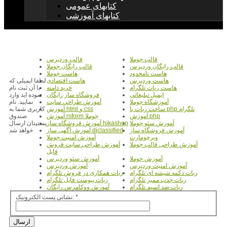
کتابهای عمومی
کتابهای آموزشی
قالب جوملا
قالب وردپرس
قالب رایگان وردپرس
قالب رایگان جوملا
هاست نامحدود
هاست جوملا
هاست وردپرس
هاست اقتصادی
لطفا ایمیلی که
هاست ربات تلگرام
خرید دامنه
با آن ثبت نام
ایمیل تبلیغاتی
فروشگاه ساز رایگان
نموده اید وارد
آموزشگاه جوملا
آموزش طراحی سایت
نمایید. نام
ساخت ربات با php تلگرام
آموزش html و css
کاربری شما به
آموزش php
آموزش rsform جوملا
صندوق
آموزش سئو جوملا
آموزش فروشگاه ساز hikashop
پستیتان ارسال
آموزش فروشگاه ساز
آموزش آگهی ساز djclassified
خواهد شد
ویرچومارت
آموزش امنیت جوملا
آموزش طراحی قالب جوملا
آموزش طراحی سایت فروش
فایل
آموزش جوملا
آموزش سئو وردپرس
آموزش امنیت وردپرس
آموزش وردپرس
ربات دکمه شیشه ای تلگرام
ربات همکاری در فروش تلگرام
ربات جذب ممبر تلگرام
ربات پیوست فایل تلگرام
ربات ضد اسپم تلگرام
آموزش ووکامرس رایگان
*
نشانی پست الکترونیک:
ارسال