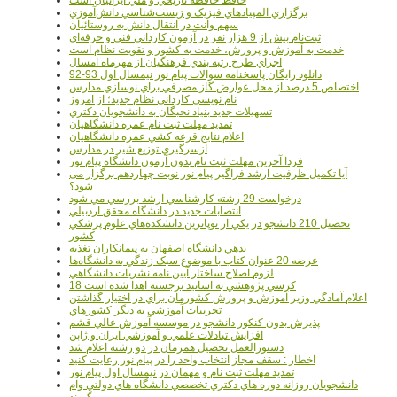
برگزاري المپيادهاي فيزيک و زيست‌شناسي دانش‌آموزي
سهم وانت در انتقال دانش به روستائيان
ثبت‌نام بيش از 9 هزار نفر در آزمون کارداني فني و حرفه‌اي
خدمت به آموزش و پرورش، خدمت به کشور و تقويت نظام است
اجراي طرح رتبه بندي فرهنگيان از مهرماه امسال
دانلود رایگان پاسخنامه سوالات پیام نور نیمسال اول 93-92
اختصاص 5 درصد از محل عوارض گاز مصرفي براي نوسازي مدارس
نام نويسي کارداني نظام جديد؛ از امروز
تسهيلات جديد بنياد نخبگان به دانشجويان دکتري
تمديد مهلت ثبت نام عمره دانشگاهيان
اعلام نتايج قرعه کشي عمره دانشگاهيان
ازسرگيري توزيع شير در مدارس
فردا آخرین مهلت ثبت نام بدون آزمون دانشگاه پیام نور
آیا تکمیل ظرفیت ارشد فراگیر پیام نور نوبت چهاردهم برگزار می
شود؟
درخواست 29 رشته کارشناسي ارشد بررسي مي شود
انتصابات جديد در دانشگاه محقق اردبيلي
تحصيل 210 دانشجو در يکي از نوپاترين دانشکده‌هاي علوم پزشکي
کشور
بدهي دانشگاه اصفهان به پيمانکاران تغذيه
عرضه 20 عنوان کتاب با موضوع سبک زندگي به دانشگاه‌ها
لزوم اصلاح ساختار آيين نامه نشريات دانشگاهي
18 کرسي پژوهشي به اساتيد برجسته اهدا شده است
اعلام آمادگي وزير آموزش و پرورش کشورمان براي در اختيار گذاشتن
تجربيات آموزشي به ديگر کشورهاي
پذيرش بدون کنکور دانشجو در موسسه آموزش عالي قشم
افزايش تبادلات علمي و آموزشي ايران و ژاپن
دستورالعمل تحصیل همزمان در دو رشته اعلام شد
اخطار : سقف مجاز انتخاب واحد را در پیام نور رعایت کنید
تمدید مهلت ثبت نام و مهمان در نیمسال اول پیام نور
دانشجويان روزانه دوره هاي دكتري تخصصي دانشگاه هاي دولتي وام
مي گيرند