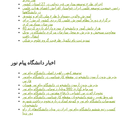
اجراي طرح توسعه مدارس غير دولتي در 27 استان کشور
رئيس جمعيت توسعه علمي ايران خواستار افزايش اعضاي هيات علمي
در دانشگاهها
آموزش والدين بيسواد با طرح ملي الزام و تشويق
برگزاري دوره" نظام آموزش علمي كاربردي كشور اتريش" براي
مدرسان ستاد مرکزي
40 هزار دانش آموز و دانشجو از موزه دارآباد بازديد کردند
معاونت سنجش و پذيرش به محل سازمان مرکزي دانشگاه در پونک
انتقال يافت
تمديد ثبت نام تکميل ظرفيت گروه علوم پزشکي
اخبار دانشگاه پیام نور
توسعه کیفی راهبرد اصلی دانشگاه پیام نور
پذیرش بدون آزمون دانشجو در مقطع کارشناسی در دانشگاه پیام‌نور
فارس
پذیرش بدون آزمون دانشجو در دانشگاه پیام نور همدان
سرمایه گذاری 980 میلیارد تومانی دانشگاه پیام نور
نحوه ارائه درس آشنایی با دفاع مقدس در دانشگاه پیام نور
شروط تغییر رشته دانشجویان مقطع کارشناسی دانشگاه پیام نور
تصمیمات دانشگاه یام نور و کمیته امداد درباره نحوه پرداخت شهریه
دانشجویان
کسب رتبه ششم دانشگاه پیام نور ایران در میان دانشگاه‌های از راه
دور دنیا