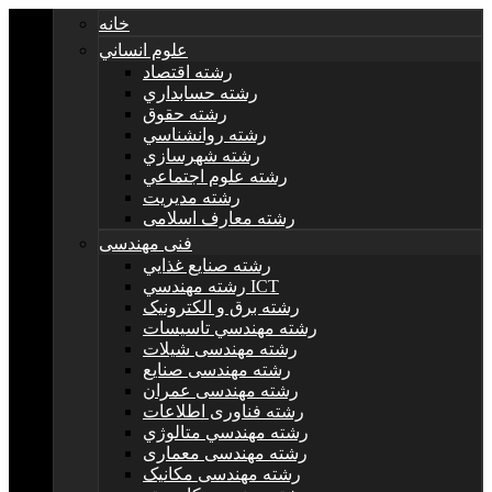
خانه
علوم انساني
رشته اقتصاد
رشته حسابداري
رشته حقوق
رشته روانشناسي
رشته شهرسازي
رشته علوم اجتماعي
رشته مديريت
رشته معارف اسلامی
فنی مهندسی
رشته صنايع غذايي
رشته مهندسي ICT
رشته برق و الکترونيک
رشته مهندسي تاسيسات
رشته مهندسی شیلات
رشته مهندسی صنایع
رشته مهندسی عمران
رشته فناوری اطلاعات
رشته مهندسي متالوژي
رشته مهندسی معماری
رشته مهندسی مکانیک