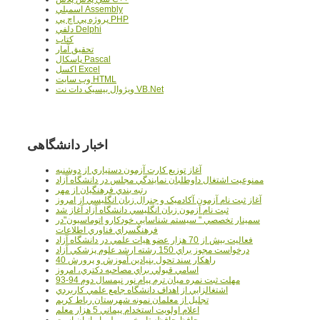
اسمبلي Assembly
پروژه پي اچ پي PHP
دلفي Delphi
کتاب
تحقيق آمار
پاسکال Pascal
اکسل Excel
وب سايت HTML
ويژوال بيسيک دات نت VB.Net
اخبار دانشگاهی
آغاز توزيع کارت آزمون دستياري از دوشنبه
ممنوعيت اشتغال داوطلبان نمايندگي مجلس در دانشگاه آزاد
رتبه بندي فرهنگيان از مهر
آغاز ثبت نام آزمون آکادميک و جنرال زبان انگليسي از امروز
ثبت نام آزمون زبان انگليسي دانشگاه آزاد آغاز شد
سمينار تخصصي " سيستم شناسايي خودکارو اتوماسيون"در
فرهنگسراي فناوري اطلاعات
فعاليت بيش از 70 هزار عضو هيات علمي در دانشگاه آزاد
درخواست مجوز براي 150 رشته ارشد علوم پزشکي آزاد
40 راهکار سند تحول بنيادين آموزش و پرورش
اسامي قبولي براي مصاحبه دکتري، امروز
مهلت ثبت نمره میان ترم پیام نور نیمسال دوم 94-93
اشتغالزايي از اهداف دانشگاه جامع علمي کاربردي
تجليل از معلمان نمونه شهرستان رباط کريم
اعلام اولويت استخدام پيماني 5 هزار معلم
حافظ حافظه تاريخي و ملي ايرانيان است