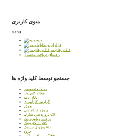
منوی کاربری
Menu
ورود
فایلهای من
فاکتورهای من
راهنمای دریافت محصول
جستجو توسط کلید واژه ها
مقالات تخصصي
مقاله کامپیوتر
پایان نامه
گزارش کارآموزي
پروژه
پروژه کارآفريني
پروژه سي شارپ C#
ترجمه و پاورپوينت
کتاب الکترونيک
ويژوال بيسيک VB
جزوه
سي پلاس پلاس C++