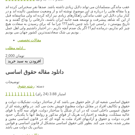
عقب ماندگی مسلمانان می تواند دلایل زیادی داشته باشد. صدها نفر سخنرانی کرده اند
و یا مقاله هایی را درباره ی این موضوع نوشته اند و از وضعیت مسلمین نالیده اند و در
کنار بیان دلایل این عقب ماندگی راهکارهای زیادی نیز ارائه کرده اند ولی متاسفانه قبل
از این که شاهد پیشرفت و توسعه همه جانبه ایران باشند، دارفانی را وداع گفتند و به
تاریخ پیوستن د .راستی چرا باید چنین باشد؟؟؟ چرا ما که برای رسیدن به سعادت هیچ
چیز کم نداریم، درمانده ایم؟؟ اگر یک صدم آنچه داریم ، در اختیار داشتیم ولی اهل عمل
بودیم بی شک سعادتمندترین کشور جهان می بودیم .
مقالات تخصصي
ادامه مطلب...
2,000 تومان
دانلود مقاله حقوق اساسی
توضیحات
دسته:
رشته حقوق
امتیاز 3.88 (24 رای)
1
1
1
1
1
1
1
1
1
1
حقوق اساسی شعبه ای از علم حقوق می باشد که از ساختار دولت، تشکیلات دولت و
حقوق و تکالیف افراد در مقابل دولت مطبوع خویش بحث می کند. در واقع رشته ای از
حقوق عمومی داخلی است که در ان از شکل یا ساختار دولت، قوای سه گانه یا قوای
عالیه مملکت، وظیفه و اختیارات هریک از قوای مذکور و روابط آنها با یکدیگر، حدود
قدرت دولت و حقوق و آزادیهای افراد ملت به گونه ای که در قانون اساسی معین و
مقرر شده، بحث می کند. بطور کلی حقوق اساسی متشکل از قانون اساسی و قوانین
بنیادین یک دولت می باشد