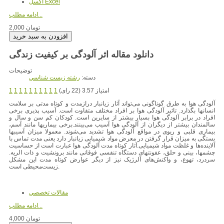
اکسل Excel
ادامه مطلب...
2,000 تومان
دانلود مقاله اثر آلودگی بر کیفیت زندگی
توضیحات
دسته:
رشته زيست شناسي
امتیاز 3.57 (22 رای)
1
1
1
1
1
1
1
1
1
1
آلودگی هوا به طرق گوناگونی می‌تواند آثار زیانبار درازمدت و کوتاه مدتی بر سلامت
انسانها بگذارد. تاثیر آلودگی هوا بر افراد مختلف متفاوت است. آسیب پذیری برخی
افراد در برابر آلودگی هوا بسیار بیشتر از سایرین است. کودکان کم سن و سال و
سالمندان بیشتر از دیگران از آلودگی هوا آسیب می‌بینند.برخی بیماریها مانند آسم،
بیماری قلبی و ریوی در مواقع آلودگی هوا تشدید می‌شوند. معمولا میزان آسیبها
بستگی به میزان قرار گرفتن در معرض مواد شیمیایی زیانبار دارد یعنی مدت تماس با
آلاینده‌ها و غلظت مواد شیمیایی.آثار کوتاه مدت آلودگی هوا عبارت است از حساسیت
چشمها، بینی و حلق، عفونتهای دستگاه تنفسی فوقانی مانند برونشیت و ذات الریه.
سردرد، تهوع، و واکنش‌های آلرژیک نیز از دیگر عوارض کوتاه مدت این مشکل
زیست‌محیطی است.
مقالات تخصصي
ادامه مطلب...
4,000 تومان