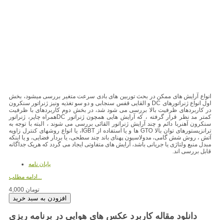
انواع آرایش های ممکن در بحث توربین های بادی سرعت متغیر بررسی میشود، بخش
اول انواع ژنراتورهای DC و القایی قفس سنجابی و دو سو تغذیه ونیز ژنراتور سنکرون
در کاربردهای ظرفیت بالا بررسی می شود شد، در بخش دوم کاربردهای با ظرفیت
کمتر مد نظر قرار گرفته ، که آرایش هایی همچون ژنراتور DCهمراه چاپر، ژنراتور
سنکرون آهنربا دائم و چند آرایش ژنراتور القائی بررسی می شوند ، البته با توجه به
ترانزیستورهای توان بالا GTO ها و یا استفاده از IGBT، یا انواع روشهای کنترل زاویه
آتش ، روش شش گامی، مدولاسیون پهنای باند چند سطحی، یا بردار فضایی، و یا اینکه
مبدل منبع ولتاژی یا جریانی باشد، آرایش های متفاوتی ایجاد می گردد که هریک جداگانه
قابل بررسی اند.
پایان نامه
ادامه مطلب...
4,000 تومان
دانلود مقاله کاربرد عکس های هوایی در برنامه ریزی