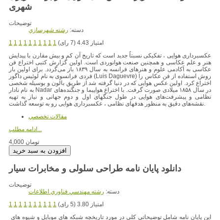
شهری
توضیحات
دسته:
رشته شهرسازي
امتیاز 4.43 (7 رای)
1
1
1
1
1
1
1
1
1
1
عکسبرداری هوایی ، تفکیکی نسبتاً جدید است که تاریخ آن کم و بیش مقارن با پیدایش
هنر و علم عکاسی و همچنین صنعت هوانوردی است. اولین گزارش کتبی اختراع فن
عکاسی به آکادمی علوم و هنرهای فرانسه به سال ۱۸۳۹ باز می‌گردد. برای اولین بار
فردی فرانسوی به نام لوئیس داگور (Luis Daguevre) روش استفاده از فن عکاس را
اختراع کرد. اولین عکس‌ هوایی که در دنیا گرفته شد از طریق بالون و بوسیله شخصی
به نام نادار Nadar در سال ۱۸۵۸ میلادی صورت گرفت. با اختراع هواپیما و جنگنده‌های
نظامی و پیشرفت‌های هوایی در طول جنگهای اول و دوم جهانی و نیاز به تهیه
نقشه‌های دقیق به منظور هدفهای نظامی ، عکسبرداری هوایی رو به توسعه گذاشت.
مقالات تخصصي
ادامه مطلب...
4,000 تومان
دانلود پایان نامه طراحی سلولی و مخابرات سیار
توضیحات
دسته:
رشته مهندسي فناوري اطلاعات
امتیاز 3.80 (5 رای)
1
1
1
1
1
1
1
1
1
1
این پایان نامه شامل توضیحاتی کلی در مورد تاریخچه شبکه های موبایل و شیوه های