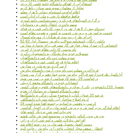
اشتغالزايي از اهداف دانشگاه جامع علمي کاربردي
تجليل از معلمان نمونه شهرستان رباط کريم
اعلام اولويت استخدام پيماني 5 هزار معلم
حافظ حافظه تاريخي و ملي ايرانيان است
برگزاري المپيادهاي فيزيک و زيست‌شناسي دانش‌آموزي
سهم وانت در انتقال دانش به روستائيان
ثبت‌نام بيش از 9 هزار نفر در آزمون کارداني فني و حرفه‌اي
خدمت به آموزش و پرورش، خدمت به کشور و تقويت نظام است
اجراي طرح رتبه بندي فرهنگيان از مهرماه امسال
دانلود رایگان پاسخنامه سوالات پیام نور نیمسال اول 93-92
اختصاص 5 درصد از محل عوارض گاز مصرفي براي نوسازي مدارس
نام نويسي کارداني نظام جديد؛ از امروز
تسهيلات جديد بنياد نخبگان به دانشجويان دکتري
تمديد مهلت ثبت نام عمره دانشگاهيان
اعلام نتايج قرعه کشي عمره دانشگاهيان
ازسرگيري توزيع شير در مدارس
فردا آخرین مهلت ثبت نام بدون آزمون دانشگاه پیام نور
آیا تکمیل ظرفیت ارشد فراگیر پیام نور نوبت چهاردهم برگزار می شود؟
درخواست 29 رشته کارشناسي ارشد بررسي مي شود
انتصابات جديد در دانشگاه محقق اردبيلي
تحصيل 210 دانشجو در يکي از نوپاترين دانشکده‌هاي علوم پزشکي کشور
بدهي دانشگاه اصفهان به پيمانکاران تغذيه
عرضه 20 عنوان کتاب با موضوع سبک زندگي به دانشگاه‌ها
لزوم اصلاح ساختار آيين نامه نشريات دانشگاهي
18 کرسي پژوهشي به اساتيد برجسته اهدا شده است
اعلام آمادگي وزير آموزش و پرورش کشورمان براي در اختيار گذاشتن
تجربيات آموزشي به ديگر کشورهاي
پذيرش بدون کنکور دانشجو در موسسه آموزش عالي قشم
افزايش تبادلات علمي و آموزشي ايران و ژاپن
دستورالعمل تحصیل همزمان در دو رشته اعلام شد
اخطار : سقف مجاز انتخاب واحد را در پیام نور رعایت کنید
تمدید مهلت ثبت نام و مهمان در نیمسال اول پیام نور