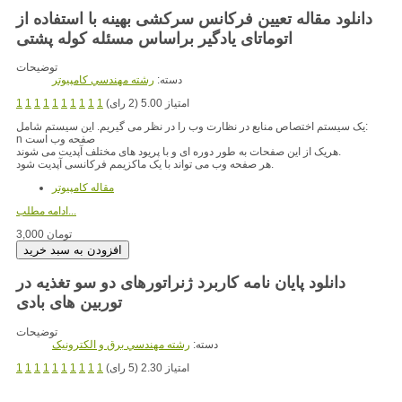
دانلود مقاله تعیین فرکانس سرکشی بهینه با استفاده از
اتوماتای یادگیر براساس مسئله کوله پشتی
توضیحات
دسته:
رشته مهندسي کامپيوتر
امتیاز 5.00 (2 رای)
1
1
1
1
1
1
1
1
1
1
یک سیستم اختصاص منابع در نظارت وب را در نظر می گیریم. این سیستم شامل:
n صفحه وب است
هریک از این صفحات به طور دوره ای و با پریود های مختلف آپدیت می شوند.
هر صفحه وب می تواند با یک ماکزیمم فرکانسی آپدیت شود.
مقاله کامپیوتر
ادامه مطلب...
3,000 تومان
دانلود پایان نامه کاربرد ژنراتورهای دو سو تغذیه در
توربین های بادی
توضیحات
دسته:
رشته مهندسي برق و الکترونيک
امتیاز 2.30 (5 رای)
1
1
1
1
1
1
1
1
1
1