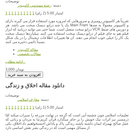
توضیحات
دسته:
رشته مهندسي کامپيوتر
امتیاز 5.00 (2 رای)
1
1
1
1
1
1
1
1
1
1
تقریباً هر کامپیوتر رومیزی و سرورهایی که امروزه مورد استفاده قرار می گیرند دارای
Fram و کامپیوتر معمولاً به صدها
یک یا چند درایو دیسک سخت می باشد. هر Main
درایو سخت متصل است. شما حتی می توانید دریابید که ابزار VCR و دوربین های ضبط
فیلم هم به جای فیلم از درایو دیسک سخت استفاده می کنند. میلیاردها دیسک سخت
یک کار را خیلی خوب انجام می دهند. آن ها تغییرات اطلاعات دیجیتال را در یک شکل
نسبتاً دائمی ذخیره می کنند.
مقاله کامپیوتر
مقالات تخصصي
ادامه مطلب...
3,000 تومان
دانلود مقاله اخلاق و زندگی
توضیحات
دسته:
معارف اسلامي
امتیاز 5.00 (1 رای)
1
1
1
1
1
1
1
1
1
1
تعلیمات اسلامی چون چشمه آبی است که گرچه در نهایت مزرعه را سیراب می‏کند امّا
درمسیر نیز اثرات نیک خویش را بر جای می‏گذارد.قرآن کریم:ما به مردان و زنانی که
عمل صالح بهمراه ایمان داشته باشند زندگی پاک و پاداش احسنخواهیم داد.اخلاق، یکی
از مسائل مهمی است که در زندگی بشر نقش اساسی دارد.