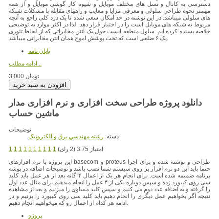
دسترسی به کانال و نسل های مختلف موبایل و شیوه کار گوشی موبایل و از همه
مهمتر نحوه طراحی سلولی و معرفی مزایا و معایب و راههای مقابله با مشکلات شبکه
های سلولی میباشد. در این نوشته در حد امکان سعی شده تا یک درد کلی راجع به آنچه
مربوط به شبکه های موبایل است را در اختیار قرار دهد. لذا در اکثر موارد به توضیحی
خلاصه بسنده کرده ایم. سلول منطقه ایست حول یک آنتن مخابراتی که از لحاظ تئوری
یک ۶ ضلعی است که تحت پوشش اموج همان آنتن مخابراتی میباشد.
پایان نامه
ادامه مطلب...
3,000 تومان
دانلود پروژه طراحی سخت افزاری و نرم افزاری مدار
ماشین حساب
توضیحات
دسته:
رشته مهندسي برق و الکترونيک
امتیاز 3.75 (2 رای)
1
1
1
1
1
1
1
1
1
1
طراحی و نوشته شده و برای اجرا
این پروژه با نرم افزارهای basecom و proteus
حتما باید این دو نرم افزار بر روی سیستم شما نصب باشد و توضیحات اضافه در پوشه
برنامه ضمیمه شده است. برای انجام هر یک از اعمال ۴ گانه بعد از هر عمل باید کلید
سی روی کیبورد زده و سپس دوباره یکی از ۴ عمل را انجام میدهیم.برای مثال عدد اول
را گرفته و به اضافه عدد دوم می کنیم و سپس کلید مساوی را میزنیم و بعد از مشاهده
نتیجه اگر بخواهیم عمل دیگری را انجام دهیم باید کلید سی روی کیبورد را بزنیم و در
ادامه هر کدام از اعمال رو که میخواهیم انجام دهیم.
پروژه