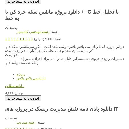
دانلود پروژه ماشین سکه خرد کن با ++C‎ با تحلیل خط
به خط
توضیحات
دسته:
رشته مهندسي کامپيوتر
امتیاز 5.00 (1 رای)
1
1
1
1
1
1
1
1
1
1
در این پروژه که با زبان سی پلاس پلاس نوشته شده است، الگوریتم ماشین سکه خرد
کن پیاده سازی شده و فایل تحلیل کل در کنار آن قرار داده شده.
فهرست :
۱- برای اجرای دستورات cout و cin دستورات ورودی خروجی سیستم این فایل
را باید ضمیمه برنامه کرد.
پروژه
سي پلاس پلاس C++
ادامه مطلب...
4,000 تومان
دانلود پایان نامه نقش مدیریت ریسک در پروژه های IT
توضیحات
دسته:
رشته مديريت