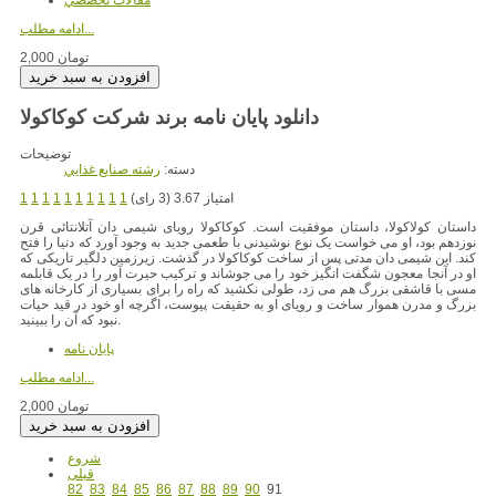
مقالات تخصصي
ادامه مطلب...
2,000 تومان
دانلود پایان نامه برند شرکت کوکاکولا
توضیحات
دسته:
رشته صنايع غذايي
امتیاز 3.67 (3 رای)
1
1
1
1
1
1
1
1
1
1
داستان کولاکولا، داستان موفقیت است. کوکاکولا رویای شیمی دان آتلانتائی قرن
نوزدهم بود، او می خواست یک نوع نوشیدنی با طعمی جدید به وجود آورد که دنیا را فتح
کند. این شیمی دان مدتی پس از ساخت کوکاکولا در گذشت. زیرزمین دلگیر تاریکی که
او در آنجا معجون شگفت انگیز خود را می جوشاند و ترکیب حیرت آور را در یک قابلمه
مسی با قاشقی بزرگ هم می زد، طولی نکشید که راه را برای بسیاری از کارخانه های
بزرگ و مدرن هموار ساخت و رویای او به حقیقت پیوست، اگرچه او خود در قید حیات
نبود که آن را ببینید.
پایان نامه
ادامه مطلب...
2,000 تومان
شروع
قبلی
82
83
84
85
86
87
88
89
90
91