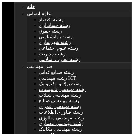
خانه
علوم انساني
رشته اقتصاد
رشته حسابداري
رشته حقوق
رشته روانشناسي
رشته شهرسازي
رشته علوم اجتماعي
رشته مديريت
رشته معارف اسلامی
فنی مهندسی
رشته صنايع غذايي
رشته مهندسي ICT
رشته برق و الکترونيک
رشته مهندسي تاسيسات
رشته مهندسی شیلات
رشته مهندسی صنایع
رشته مهندسی عمران
رشته فناوری اطلاعات
رشته مهندسي متالوژي
رشته مهندسی معماری
رشته مهندسی مکانیک