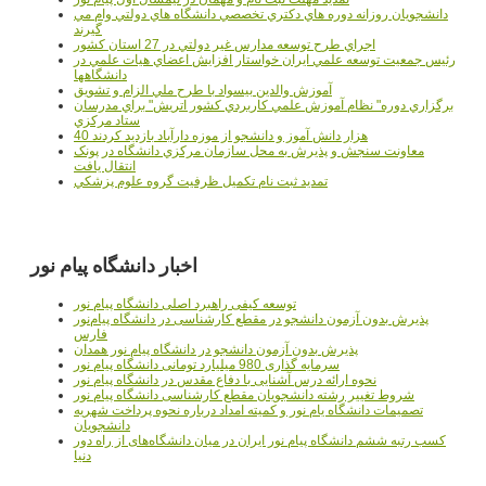
دانشجويان روزانه دوره هاي دكتري تخصصي دانشگاه هاي دولتي وام مي
گيرند
اجراي طرح توسعه مدارس غير دولتي در 27 استان کشور
رئيس جمعيت توسعه علمي ايران خواستار افزايش اعضاي هيات علمي در
دانشگاهها
آموزش والدين بيسواد با طرح ملي الزام و تشويق
برگزاري دوره" نظام آموزش علمي كاربردي كشور اتريش" براي مدرسان
ستاد مرکزي
40 هزار دانش آموز و دانشجو از موزه دارآباد بازديد کردند
معاونت سنجش و پذيرش به محل سازمان مرکزي دانشگاه در پونک
انتقال يافت
تمديد ثبت نام تکميل ظرفيت گروه علوم پزشکي
اخبار دانشگاه پیام نور
توسعه کیفی راهبرد اصلی دانشگاه پیام نور
پذیرش بدون آزمون دانشجو در مقطع کارشناسی در دانشگاه پیام‌نور
فارس
پذیرش بدون آزمون دانشجو در دانشگاه پیام نور همدان
سرمایه گذاری 980 میلیارد تومانی دانشگاه پیام نور
نحوه ارائه درس آشنایی با دفاع مقدس در دانشگاه پیام نور
شروط تغییر رشته دانشجویان مقطع کارشناسی دانشگاه پیام نور
تصمیمات دانشگاه یام نور و کمیته امداد درباره نحوه پرداخت شهریه
دانشجویان
کسب رتبه ششم دانشگاه پیام نور ایران در میان دانشگاه‌های از راه دور
دنیا