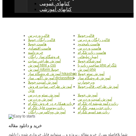
کتابهای عمومی
کتابهای آموزشی
قالب جوملا
قالب وردپرس
قالب رایگان وردپرس
قالب رایگان جوملا
هاست نامحدود
هاست جوملا
هاست وردپرس
هاست اقتصادی
هاست ربات تلگرام
خرید دامنه
ایمیل تبلیغاتی
فروشگاه ساز رایگان
آموزشگاه جوملا
آموزش طراحی سایت
ساخت ربات با php تلگرام
آموزش html و css
آموزش php
آموزش rsform جوملا
آموزش سئو جوملا
آموزش فروشگاه ساز hikashop
آموزش فروشگاه ساز
آموزش آگهی ساز djclassified
ویرچومارت
آموزش امنیت جوملا
آموزش طراحی قالب جوملا
آموزش طراحی سایت فروش
فایل
آموزش جوملا
آموزش سئو وردپرس
آموزش امنیت وردپرس
آموزش وردپرس
ربات دکمه شیشه ای تلگرام
ربات همکاری در فروش تلگرام
ربات جذب ممبر تلگرام
ربات پیوست فایل تلگرام
ربات ضد اسپم تلگرام
آموزش ووکامرس رایگان
خرید و دانلود مقاله
شما بلافاصله پس از خرید مقاله ، پروژه و ... میتوانید فایل خریداری شده را دانلود