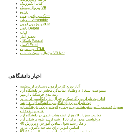
کتاب الکترونيک
ويژوال بيسيک VB
جزوه
سي پلاس پلاس C++
اسمبلي Assembly
پروژه پي اچ پي PHP
دلفي Delphi
کتاب
تحقيق آمار
پاسکال Pascal
اکسل Excel
وب سايت HTML
ويژوال بيسيک دات نت VB.Net
اخبار دانشگاهی
آغاز توزيع کارت آزمون دستياري از دوشنبه
ممنوعيت اشتغال داوطلبان نمايندگي مجلس در دانشگاه آزاد
رتبه بندي فرهنگيان از مهر
آغاز ثبت نام آزمون آکادميک و جنرال زبان انگليسي از امروز
ثبت نام آزمون زبان انگليسي دانشگاه آزاد آغاز شد
سمينار تخصصي " سيستم شناسايي خودکارو اتوماسيون"در فرهنگسراي
فناوري اطلاعات
فعاليت بيش از 70 هزار عضو هيات علمي در دانشگاه آزاد
درخواست مجوز براي 150 رشته ارشد علوم پزشکي آزاد
40 راهکار سند تحول بنيادين آموزش و پرورش
اسامي قبولي براي مصاحبه دکتري، امروز
مهلت ثبت نمره میان ترم پیام نور نیمسال دوم 94-93