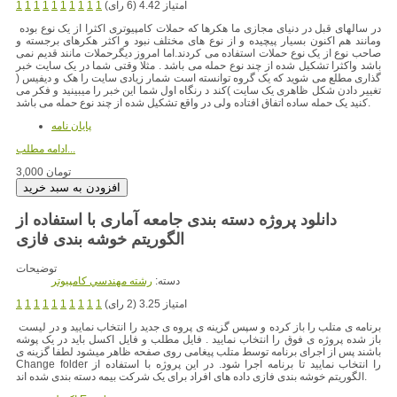
امتیاز 4.42 (6 رای)
1
1
1
1
1
1
1
1
1
1
در سالهای قبل در دنیای مجازی ما هکرها که حملات کامپیوتری اکثرا از یک نوع بوده
ومانند هم اکنون بسیار پیچیده و از نوع های مختلف نبود و اکثر هکرهای برجسته و
صاحب نوع از یک نوع حملات استفاده می کردند.اما امروز دیگرحملات مانند قدیم نمی
باشد واکثرا تشکیل شده از چند نوع حمله می باشد . مثلا وقتی شما در یک سایت خبر
گذاری مطلع می شوید که یک گروه توانسته است شمار زیادی سایت را هک و دیفیس (
تغییر دادن شکل ظاهری یک سایت )کند د رنگاه اول شما این خبر را میبینید و فکر می
کنید یک حمله ساده اتفاق افتاده ولی در واقع تشکیل شده از چند نوع حمله می باشد.
پایان نامه
ادامه مطلب...
3,000 تومان
دانلود پروژه دسته بندی جامعه آماری با استفاده از
توضیحات
دسته:
رشته مهندسي کامپيوتر
امتیاز 3.25 (2 رای)
1
1
1
1
1
1
1
1
1
1
برنامه ی متلب را باز کرده و سپس گزینه ی پروه ی جدید را انتخاب نمایید و در لیست
باز شده پروژه ی فوق را انتخاب نمایید . فایل مطلب و فایل اکسل باید در یک پوشه
باشند پس از اجرای برنامه توسط متلب پیغامی روی صفحه ظاهر میشود لطفا گزینه ی
Change folder را انتخاب نمایید تا برنامه اجرا شود. در این پروژه با استفاده از
الگوریتم خوشه بندی فازی داده های افراد برای یک شرکت بیمه دسته بندی شده اند.