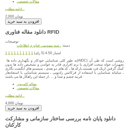
مقالات تخصصي
ادامه مطلب...
2,000 تومان
دانلود مقاله فناوری RFID
توضیحات
دسته:
رشته مهندسي فناوري اطلاعات
امتیاز 4.50 (5 رای)
1
1
1
1
1
1
1
1
1
1
روشی است که طی آن
به طور کلی شناسایی خودکار و نگهداری داده ها(AIDC)
تجهیزات خواه سخت افزاری یا نرم افزاری قادر به خواندن و تشخیص داده ها بدون
کمک گرفتن ازیک فرد هستند.بارکد ها ـ کد های دو بعدی ـ سیستم های انگشت نگاری
ـ سامانه شناسایی با استفاده از فرکانس رادیویی ـ سیستم شناسایی با استفادهاز
قرنیه چشم و صدا و …..از جمله این راهکار ها می باشند.
مقاله کامپیوتر
مقالات تخصصي
ادامه مطلب...
4,000 تومان
دانلود پایان نامه بررسی ساختار سازمانی و مشارکت