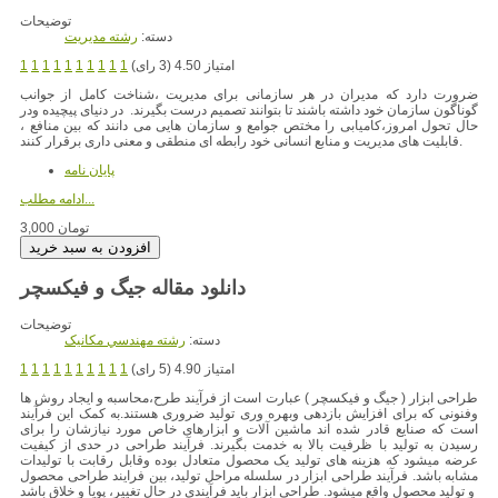
توضیحات
دسته:
رشته مديريت
امتیاز 4.50 (3 رای)
1
1
1
1
1
1
1
1
1
1
ضرورت دارد که مدیران در هر سازمانی برای مدیریت ،شناخت کامل از جوانب
گوناگون سازمان خود داشته باشند تا بتوانند تصمیم درست بگیرند. در دنیای پیچیده ودر
حال تحول امروز،کامیابی را مختص جوامع و سازمان هایی می دانند که بین منافع ،
قابلیت های مدیریت و منابع انسانی خود رابطه ای منطقی و معنی داری برقرار کنند.
پایان نامه
ادامه مطلب...
3,000 تومان
دانلود مقاله جیگ و فیکسچر
توضیحات
دسته:
رشته مهندسي مکانيک
امتیاز 4.90 (5 رای)
1
1
1
1
1
1
1
1
1
1
طراحی ابزار ( جیگ و فیکسچر ) عبارت است از فرآیند طرح،محاسبه و ایجاد روش ها
وفنونی که برای افزایش بازدهی وبهره وری تولید ضروری هستند.به کمک این فرآیند
است که صنایع قادر شده اند ماشین آلات و ابزارهای خاص مورد نیازشان را برای
رسیدن به تولید با ظرفیت بالا به خدمت بگیرند. فرآیند طراحی در حدی از کیفیت
عرضه میشود که هزینه های تولید یک محصول متعادل بوده وقابل رقابت با تولیدات
مشابه باشد. فرآیند طراحی ابزار در سلسله مراحل تولید، بین فرایند طراحی محصول
و تولید محصول واقع میشود. طراحی ابزار باید فرآیندی در حال تغییر، پویا و خلاق باشد