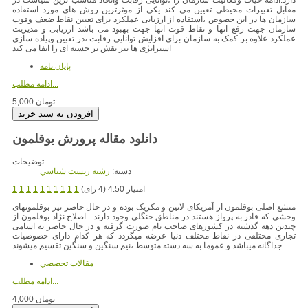
مقابل تغییرات محیطی تعیین می کند یکی از موثرترین روش های مورد استفاده
سازمان ها در این خصوص ،استفاده از ارزیابی عملکرد برای تعیین نقاط ضعف وقوت
سازمان جهت رفع انها و نقاط قوت انها جهت بهبود می باشد ارزیابی و مدیریت
عملکرد علاوه بر کمک به سازمان برای افزایش توانایی رقابت ،در تعیین وپیاده سازی
استراتژی ها نیز نقش بر جسته ای را ایفا می کند
پایان نامه
ادامه مطلب...
5,000 تومان
دانلود مقاله پرورش بوقلمون
توضیحات
دسته:
رشته زيست شناسي
امتیاز 4.50 (4 رای)
1
1
1
1
1
1
1
1
1
1
منشع اصلی بوقلمون از آمریکای لاتین و مکزیک بوده و در حال حاضر نیز بوقلمونهای
وحشی که قادر به پرواز هستند در مناطق جنگلی وجود دارند . اصلاح نژاد بوقلمون از
چندین دهه گذشته در کشورهای صاحب نام صورت گرفته و در حال حاضر به اسامی
تجاری مختلفی در نقاط مختلف دنیا عرضه میگردد که هر کدام دارای خصوصیات
جداگانه میباشد و عموما به سه دسته متوسط ،نیم سنگین و سنگین تقسیم میشوند.
مقالات تخصصي
ادامه مطلب...
4,000 تومان