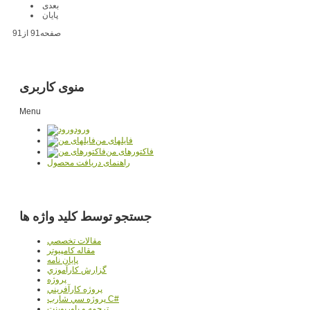
بعدی
پایان
صفحه91 از91
منوی کاربری
Menu
ورود
فایلهای من
فاکتورهای من
راهنمای دریافت محصول
جستجو توسط کلید واژه ها
مقالات تخصصي
مقاله کامپیوتر
پایان نامه
گزارش کارآموزي
پروژه
پروژه کارآفريني
پروژه سي شارپ C#
ترجمه و پاورپوينت