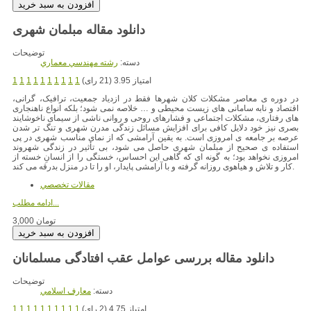
توضیحات
دسته:
رشته مهندسي معماري
امتیاز 3.95 (21 رای)
1
1
1
1
1
1
1
1
1
1
در دوره ی معاصر مشکلات کلان شهرها فقط در ازدیاد جمعیت، ترافیک، گرانی،
اقتصاد و نابه سامانی های زیست محیطی و … خلاصه نمی شود؛ بلکه انواع ناهنجاری
های رفتاری، مشکلات اجتماعی و فشارهای روحی و روانی ناشی از سیمای ناخوشایند
بصری نیز خود دلایل کافی برای افزایش مسائل زندگی مدرن شهری و تنگ تر شدن
عرصه بر جامعه ی امروزی است. به یقین آرامشی که از نمای مناسب شهری در پی
استفاده ی صحیح از مبلمان شهری حاصل می شود، بی تأثیر در زندگی شهروند
امروزی نخواهد بود؛ به گونه ای که گاهی این احساس، خستگی را از انسانِ خسته از
کار و تلاش و هیاهوی روزانه گرفته و با آرامشی پایدار، او را تا در منزل بدرقه می کند.
مقالات تخصصي
ادامه مطلب...
3,000 تومان
دانلود مقاله بررسی عوامل عقب افتادگی مسلمانان
توضیحات
دسته:
معارف اسلامي
امتیاز 4.75 (2 رای)
1
1
1
1
1
1
1
1
1
1