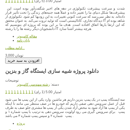
امتیاز 3.00 (5 رای)
1
1
1
1
1
1
1
1
1
1
شدت و سرعت پیشرفت تکنولوژی در دهه های اخیر شگفت‌آور بوده است. این
پیشرفت‌ها شکل دنیای ما را تغییر داده و عملاً همه جنبه‌های زندگی را تحت تأثیر قرار
داده‌اند. به نظر نمی‌رسد که سرعت کنونی تغییرات، به این زودیها کم شود. تکنولوژی‌ از
دیدگاه تجاری، کاتالیستی است که تولید ثروت می‌کند. به عنوان محقق IT شاهد بوده ام
که این ارتقا بارها اتفاق افتاده است. هدف ما بر این بوده که پروژه ای بنویسیم که
دانشجویان دیگر رشته ها را با رشته IT هرچه بیشتر آشنا سازد.
مقاله کامپیوتر
پایان نامه
ادامه مطلب...
3,000 تومان
دانلود پروژه شبیه سازی ایستگاه گاز و بنزین
توضیحات
دسته:
رشته مهندسي کامپيوتر
امتیاز 5.00 (1 رای)
1
1
1
1
1
1
1
1
1
1
سه ایستگاه پمپ در یک پمپ بنزین داریم هر ماشین وارد یکی از این پمپ ها می شود
قبل از عمل سرویس دهی صفی داریم که خودرو ها در صف منتظر می مانند تا اینکه
یکی از پمپ ها آزاد شود به محض آزاد شدن یکی از پمپ ها مشتری جلو صف به طرف
پمپ برای سرویس گیری می رود اولویت سرویس دهی به ترتیب با پمپ شماره ۱ و
پمپ شماره ۲ و سپس پمپ شماره ۳ می باشد .
پروژه