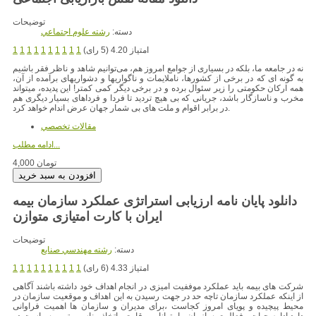
توضیحات
دسته:
رشته علوم اجتماعي
امتیاز 4.20 (5 رای)
1
1
1
1
1
1
1
1
1
1
نه در جامعه ما، بلکه در بسیاری از جوامع امروز هم، می‌توانیم شاهد و ناظر فقر باشیم
به گونه ای که در برخی از کشورها، ناملایمات و ناگواریها و دشواریهای برآمده از آن،
همه ارکان حکومتی را زیر سئوال برده و در برخی دیگر کمی کمتر! این پدیده، میتواند
مخرب و ناسازگار باشد، جریانی که بی هیچ تردید تا فردا و فرداهای بسیار دیگری هم
در برابر اقوام و ملت های بی شمار جهان عرض اندام خواهد کرد.
مقالات تخصصي
ادامه مطلب...
4,000 تومان
دانلود پایان نامه ارزیابی استراتژی عملکرد سازمان بیمه
ایران با کارت امتیازی متوازن
توضیحات
دسته:
رشته مهندسي صنايع
امتیاز 4.33 (6 رای)
1
1
1
1
1
1
1
1
1
1
شرکت های بیمه باید عملکرد موففیت امیزی در انجام اهداف خود داشته باشند آگاهی
از اینکه عملکرد سازمان تاچه حد در جهت رسیدن به این اهداف و موقعیت سازمان در
محیط پیچیده و پویای امروز کجاست ،برای مدیران و سازمان ها اهمیت فراوانی
دارد.ادامه حیات وفعالیت سازمان را ،توانایی رقابت واتخاذ مناسب ترین سیاست در