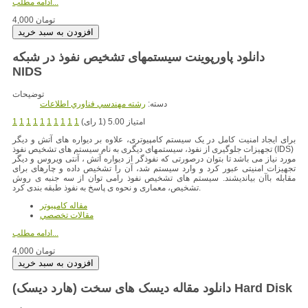
ادامه مطلب...
4,000 تومان
دانلود پاورپوینت سیستمهای تشخیص نفوذ در شبکه
NIDS
توضیحات
دسته:
رشته مهندسي فناوري اطلاعات
امتیاز 5.00 (1 رای)
1
1
1
1
1
1
1
1
1
1
برای ایجاد امنیت کامل در یک سیستم کامپیوتری، علاوه بر دیواره های آتش و دیگر
تجهیزات جلوگیری از نفوذ، سیستمهای دیگری به نام سیستم های تشخیص نفوذ (IDS)
مورد نیاز می باشد تا بتوان درصورتی که نفوذگر از دیواره آتش ، آنتی ویروس و دیگر
تجهیزات امنیتی عبور کرد و وارد سیستم شد، آن را تشخیص داده و چارهای برای
مقابله باآن بیاندیشند. سیستم های تشخیص نفوذ رامی توان از سه جنبه ی روش
تشخیص، معماری و نحوه ی پاسخ به نفوذ طبقه بندی کرد.
مقاله کامپیوتر
مقالات تخصصي
ادامه مطلب...
4,000 تومان
دانلود مقاله دیسک های سخت (هارد دیسک) Hard Disk