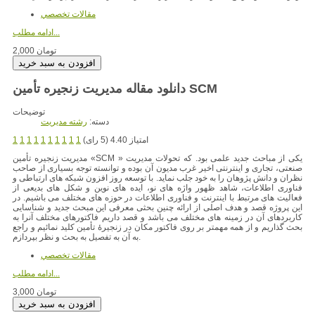
مقالات تخصصي
ادامه مطلب...
2,000 تومان
دانلود مقاله مدیریت زنجیره تأمین SCM
توضیحات
دسته:
رشته مديريت
امتیاز 4.40 (5 رای)
1
1
1
1
1
1
1
1
1
1
یکی از مباحث جدید علمی بود. که تحولات مدیریت
مدیریت زنجیره تأمین «SCM »
صنعتی، تجاری و اینترنتی اخیر غرب مدیون آن بوده و توانسته توجه بسیاری از صاحب
نظران و دانش پژوهان را به خود جلب نماید. با توسعه روز افزون شبکه های ارتباطی و
فناوری اطلاعات، شاهد ظهور واژه های نو، ایده های نوین و شکل های بدیعی از
فعالیت های مرتبط با اینترنت و فناوری اطلاعات در حوزه های مختلف می باشیم. در
این پروژه قصد و هدف اصلی از ارائه چنین بحثی معرفی این مبحث جدید و شناسایی
کاربردهای آن در زمینه های مختلف می باشد و قصد داریم فاکتورهای مختلف آنرا به
بحث گذاریم و از همه مهمتر بر روی فاکتور مکان در زنجیرۀ تأمین کلید نمائیم و راجع
به آن به تفصیل به بحث و نظر بپردازم.
مقالات تخصصي
ادامه مطلب...
3,000 تومان