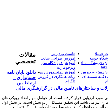
 جوملا
هاست وردپرس
مقالات
شگاه جوملا
آموزش طراحی سایت
تخصصي
ش فروشگاه ساز
آموزش فروشگاه ساز
hika
ویرچومارت
دانلود پایان نامه
ش سئو وردپرس
آموزش امنیت وردپرس
 دکمه شیشه ای
ربات همکاری در فروش
حسابداری –
م
تلگرام
ارتباط بین
ات و ساختارهای تامین مالی در گزارشگری مالی
مورد ارزیابی قرار گرفته است. از عوامل مهم اتخاذ رویکردهای
تجاری نیز می باشد. این تحقیق متشکل از دو بخش است، در بخش اول
 مالی و محافظه کاری مشروط مورد ارزیابی قرار گرفته است.