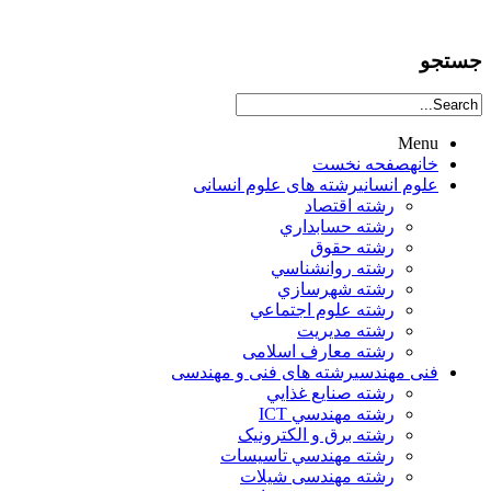
جستجو
Menu
خانه
صفحه نخست
علوم انساني
رشته های علوم انسانی
رشته اقتصاد
رشته حسابداري
رشته حقوق
رشته روانشناسي
رشته شهرسازي
رشته علوم اجتماعي
رشته مديريت
رشته معارف اسلامی
فنی مهندسی
رشته های فنی و مهندسی
رشته صنايع غذايي
رشته مهندسي ICT
رشته برق و الکترونيک
رشته مهندسي تاسيسات
رشته مهندسی شیلات