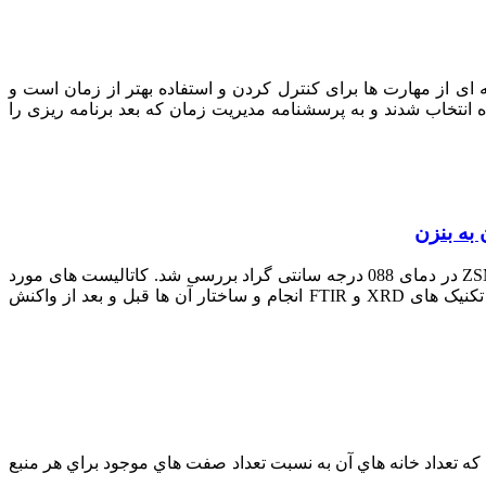
ی از مهارت ها برای کنترل کردن و استفاده بهتر از زمان است و
حصیلی دانشجویان از 1000 نفر جامعه آماری 70 نفر به روش تصادفی ساده انتخاب شدند و به پرسشنامه مدیریت زمان که بعد برنامه ریزی را
در این پایان نامه واکنش آروماتیزاسیون متان و تبدیل مستقیم آن به بنزن روی کاتالیست های مولیبدن و تنگستن بر پایه زئولیت ZSM-5 در دمای 088 درجه سانتی گراد بررسی شد. کاتالیست های مورد
نظر به روش تلقیح نمک فلزی روی زئولیت با درصدهای وزنی مختلف بین 2 تا 8 درصد ساخته شدند. شناسایی کاتالیست ها بوسیله تکنیک های XRD و FTIR انجام و ساختار آن ها قبل و بعد از واکنش
ی که تعداد خانه هاي آن به نسبت تعداد صفت هاي موجود براي هر منبع