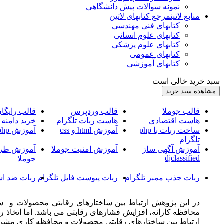
نمونه سوالات پیش دانشگاهی
منابع لاتین
مرجع کتابهای لاتین
کتابهای فنی مهندسی
کتابهای علوم انسانی
کتابهای علوم پزشکی
کتابهای عمومی
کتابهای آموزشی
سبد خرید خالی است
قالب جوملا
قالب وردپرس
قالب رایگا
هاست اقتصادی
هاست ربات تلگرام
خرید دامنه
ساخت ربات با php
آموزش html و css
آموزش php
تلگرام
آموزش آگهی ساز
آموزش امنیت جوملا
آموزش طرا
djclassified
جوملا
ربات جذب ممبر تلگرام
ربات پیوست فایل تلگرام
ربات ضد اس
در این پژوهش ارتباط بین ساختارهای رقابتی محصولات و س
محافظه کارانه، افزایش فشارهای رقابتی می باشد. اما اتخاذ
ارتباط بین ساختارهای رقابتی محصولات و محافظه کاری مشرو