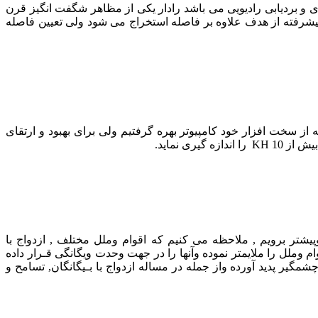
و بردیابی رادیویی می باشد رادار یکی از مظاهر شگفت انگیز قرن
یشرفته از هدف علاوه بر فاصله استخراج می شود ولی تعیین فاصله
 علاوه بر این که از سخت افزار خود کامپیوتر بهره گرفتیم ولی برای بهبود و ارتقای
پيشتر برويم , ملاحظه مى كنيم كه اقوام وملل مختلف , ازدواج با
 وملل را ملايمتر نموده وآنها را در جهت وحدت ويگانگى قـرار داده
مگير پديد آورده واز جمله در مساله ازدواج با بـيگانگان, تسامح و