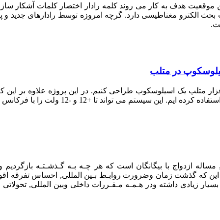
وقعیت هدف به کار می روند کلمه رادار اختصار کلمات آشکار سازی 
بحث الکترو مغناطیسی دارد. گرچه امروزه توسط رادارهای جدید و پ
ست.
سیلوسکوپ در متلب
ا استفاده از adc کارت صدا و نرم افزار متلب یک اسیلوسکوپ طراحی کنیم. در این پروژه
ا +12 و -12 ولت را با فرکانس بیش از 10 KH را اندازه گیری نماید.
مساله ازدواج با بيگانگان است كه هر چـه بـه گـذشـتـه بازگرديم و
گو اين كه گذشت زمان وضرورت روابـط بـين المللى, احساس تفرقه اقوام
يار زيادى داشته ودر هـمـه مـقـررات داخلى وبين المللى, تحولاتى چش