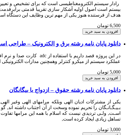
رادار سیستم الکترومغناطیسی است که برای تشخیص و تعیین م
بیستم است اصول اولیه آشکار سازی تقریبا قدمتی برابرقدمت 
هدف از فرستنده هنوز یکی از مهم ترین وظایف این دستگاه ا
6,500 تومان
دانلود پایان نامه رشته برق و الکترونیک – طراحی ا
در این پروژه قصد داریم ب
عملکرد سیستم از میکرو کنترلر وهمچنین مدارات الکترونیکی استفاده کرده ایم. این سیستم می تواند ت
5,000 تومان
دانلود پایان نامه رشته حقوق – ازدواج با بیگانگان
يكى از مشتركات اديان الهى وبلكه مرامهاى الهى وغير الهى, 
بـيـگـانـگان را تحريم نموده وسخت از آن اجتناب داشته اند, 
اسـت, ولـى ترديدى نيست كه اسلام با همه اين مرامها تفاوت بس
تساهل زيادى ايجاد كرده است,
3,000 تومان