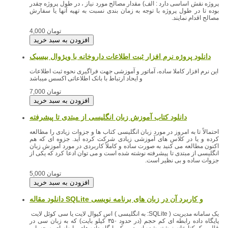
پروژه نقش اساسی دارد : الف) مقدار مصالح مورد نیاز ، در طول پروژه چقدر
بوده تا در طول پروژه با توجه به زمان بندی نسبت به تهیه آنها یا سفارش
مصالح اقدام نمایند.
4,000 تومان
دانلود پروژه نرم افزار ثبت اطلاعات داروخانه با ویژوال بیسیک
این نرم افزار کاملا ساده، آماتور و آموزشی جهت فراگیری نحوه ثبت اطلاعات
و ایحاد ارتباط با بانک اطلاعاتی اکسس میباشد
7,000 تومان
دانلود کتاب آموزش زبان انگلیسی از مبتدی تا پیشرفته
احتمالاً تا به امروز در مورد زبان انگلیسی کتاب ها و جزوات زیادی را مطالعه
کرده و یا در کلاس های آموزشی زیادی شرکت کرده اید. جزوه ای که هم
اکنون مطالعه می کنید به صورت ساده و کاملاً کاربردی در مورد آموزش زبان
انگلیسی از مبتدی تا پیشرفته نوشته شده است و می توان ادعا کرد که یکی از
جزوات ساده و بی نظیر است.
5,000 تومان
دانلود مقاله SQLite و کاربرد آن در زبان های برنامه نویسی
یک سامانه مدیریت
اس کیوال لایت یا سی کوئل لایت ( به انگلیسی :SQLite )
پایگاه داده رابطه ای کم حجم (در حدود ۳۵۰ کیلو بایت) که به زبان سی در