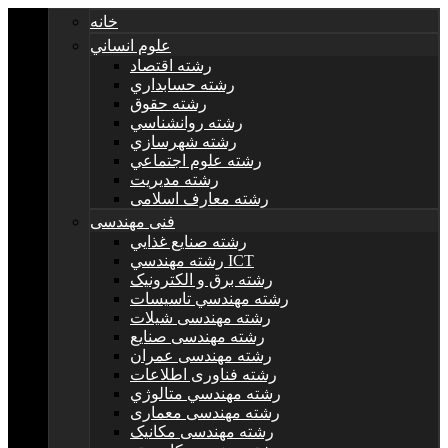
خانه
علوم انساني
رشته اقتصاد
رشته حسابداري
رشته حقوق
رشته روانشناسي
رشته شهرسازي
رشته علوم اجتماعي
رشته مديريت
رشته معارف اسلامی
فنی مهندسی
رشته صنايع غذايي
رشته مهندسي ICT
رشته برق و الکترونيک
رشته مهندسي تاسيسات
رشته مهندسی شیلات
رشته مهندسی صنایع
رشته مهندسی عمران
رشته فناوری اطلاعات
رشته مهندسي متالوژي
رشته مهندسی معماری
رشته مهندسی مکانیک