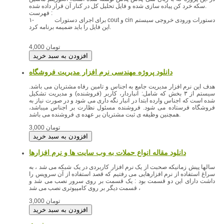
سکه خرد کن پیاده سازی شده و فایل تحلیل کل در کنار آن قرار داده شده.
فهرست :
۱- برای اجرای دستورات cout و cin دستورات ورودی خروجی سیستم
این فایل را باید ضمیمه برنامه کرد.
4,000 تومان
دانلود پروژه مهندسی نرم افزار مدیریت فروشگاه
هدف این نرم افزار مدیریت جامع به اجناس و تامین رفاه مشتریان می باشد.
سیستم از ۳ بخش که شامل: انباردار، کاربر (فروشنده) و مدیریت تشکیل
شده است که اجناس وارده ابتدا در انبار نگه داری می شود و در صورت نیاز به
فروشگاه فرستاده می شود. فروشنده مسئول نظارت بر اجناس میباشد،
همچنین وظیفه ی ثبت مشتریان بر عهده ی فروشنده می باشد.
3,000 تومان
دانلود مقاله انواع حملات به وب سایت ها و نرم افزارها
سالها پیش زمانیکه صحبت از یک نرم افزار کاربردی در یک شبکه می شد ، به
سراغ استفاده از نرم افزارهایی می رفتیم که قصد استفاده از آن سرویس را
داشت دارای این دو قسمت بود : یک قسمت بر روی سرور نصب می شد و
قسمت دیگر بر روی کامپیوتری نصب می شد ،
3,000 تومان