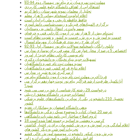
مهلت ثبت نمره میان ترم پیام نور نیمسال دوم 94-93
اشتغالزايي از اهداف دانشگاه جامع علمي کاربردي
تجليل از معلمان نمونه شهرستان رباط کريم
اعلام اولويت استخدام پيماني 5 هزار معلم
حافظ حافظه تاريخي و ملي ايرانيان است
برگزاري المپيادهاي فيزيک و زيست‌شناسي دانش‌آموزي
سهم وانت در انتقال دانش به روستائيان
ثبت‌نام بيش از 9 هزار نفر در آزمون کارداني فني و حرفه‌اي
خدمت به آموزش و پرورش، خدمت به کشور و تقويت نظام است
اجراي طرح رتبه بندي فرهنگيان از مهرماه امسال
دانلود رایگان پاسخنامه سوالات پیام نور نیمسال اول 93-92
اختصاص 5 درصد از محل عوارض گاز مصرفي براي نوسازي مدارس
نام نويسي کارداني نظام جديد؛ از امروز
تسهيلات جديد بنياد نخبگان به دانشجويان دکتري
تمديد مهلت ثبت نام عمره دانشگاهيان
اعلام نتايج قرعه کشي عمره دانشگاهيان
ازسرگيري توزيع شير در مدارس
فردا آخرین مهلت ثبت نام بدون آزمون دانشگاه پیام نور
آیا تکمیل ظرفیت ارشد فراگیر پیام نور نوبت چهاردهم برگزار می
شود؟
درخواست 29 رشته کارشناسي ارشد بررسي مي شود
انتصابات جديد در دانشگاه محقق اردبيلي
تحصيل 210 دانشجو در يکي از نوپاترين دانشکده‌هاي علوم پزشکي
کشور
بدهي دانشگاه اصفهان به پيمانکاران تغذيه
عرضه 20 عنوان کتاب با موضوع سبک زندگي به دانشگاه‌ها
لزوم اصلاح ساختار آيين نامه نشريات دانشگاهي
18 کرسي پژوهشي به اساتيد برجسته اهدا شده است
اعلام آمادگي وزير آموزش و پرورش کشورمان براي در اختيار گذاشتن
تجربيات آموزشي به ديگر کشورهاي
پذيرش بدون کنکور دانشجو در موسسه آموزش عالي قشم
افزايش تبادلات علمي و آموزشي ايران و ژاپن