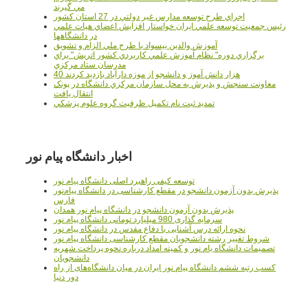
مي گيرند
اجراي طرح توسعه مدارس غير دولتي در 27 استان کشور
رئيس جمعيت توسعه علمي ايران خواستار افزايش اعضاي هيات علمي
در دانشگاهها
آموزش والدين بيسواد با طرح ملي الزام و تشويق
برگزاري دوره" نظام آموزش علمي كاربردي كشور اتريش" براي
مدرسان ستاد مرکزي
40 هزار دانش آموز و دانشجو از موزه دارآباد بازديد کردند
معاونت سنجش و پذيرش به محل سازمان مرکزي دانشگاه در پونک
انتقال يافت
تمديد ثبت نام تکميل ظرفيت گروه علوم پزشکي
اخبار دانشگاه پیام نور
توسعه کیفی راهبرد اصلی دانشگاه پیام نور
پذیرش بدون آزمون دانشجو در مقطع کارشناسی در دانشگاه پیام‌نور
فارس
پذیرش بدون آزمون دانشجو در دانشگاه پیام نور همدان
سرمایه گذاری 980 میلیارد تومانی دانشگاه پیام نور
نحوه ارائه درس آشنایی با دفاع مقدس در دانشگاه پیام نور
شروط تغییر رشته دانشجویان مقطع کارشناسی دانشگاه پیام نور
تصمیمات دانشگاه یام نور و کمیته امداد درباره نحوه پرداخت شهریه
دانشجویان
کسب رتبه ششم دانشگاه پیام نور ایران در میان دانشگاه‌های از راه
دور دنیا