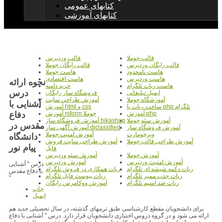
کتابهای عمومی
کتابهای آموزشی
قالب جوملا
قالب وردپرس
قالب رایگان وردپرس
قالب رایگان جوملا
هاست نامحدود
هاست جوملا
هاست وردپرس
هاست اقتصادی
نحوه ارائه
هاست ربات تلگرام
خرید دامنه
درس
ایمیل تبلیغاتی
فروشگاه ساز رایگان
آموزشگاه جوملا
آموزش طراحی سایت
آشنایی با
ساخت ربات با php تلگرام
آموزش html و css
دفاع
آموزش php
آموزش rsform جوملا
آموزش سئو جوملا
آموزش فروشگاه ساز hikashop
مقدس در
آموزش فروشگاه ساز
آموزش آگهی ساز djclassified
ویرچومارت
آموزش امنیت جوملا
دانشگاه
آموزش طراحی قالب جوملا
آموزش طراحی سایت فروش
پیام نور
فایل
آموزش جوملا
آموزش سئو وردپرس
آموزش امنیت وردپرس
آموزش وردپرس
درس " آشنایی
ربات دکمه شیشه ای تلگرام
ربات همکاری در فروش تلگرام
با دفاع مقدس
ربات جذب ممبر تلگرام
ربات پیوست فایل تلگرام
"
ربات ضد اسپم تلگرام
آموزش ووکامرس رایگان
چاپ
ایمیل
برای دانشجویان مقطع کارشناسی طبق ترمهای گذشته، در سال تحصیلی جدید هم
ارائه می شود و در گروه دروس اختیاری دانشجویان قرار دارد. درس " آشنایی با دفاع