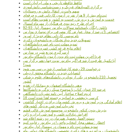
حافظ حافظه تاريخي و ملي ايرانيان است
برگزاري المپيادهاي فيزيک و زيست‌شناسي دانش‌آموزي
سهم وانت در انتقال دانش به روستائيان
ثبت‌نام بيش از 9 هزار نفر در آزمون کارداني فني و حرفه‌اي
خدمت به آموزش و پرورش، خدمت به کشور و تقويت نظام است
اجراي طرح رتبه بندي فرهنگيان از مهرماه امسال
دانلود رایگان پاسخنامه سوالات پیام نور نیمسال اول 93-92
اختصاص 5 درصد از محل عوارض گاز مصرفي براي نوسازي مدارس
نام نويسي کارداني نظام جديد؛ از امروز
تسهيلات جديد بنياد نخبگان به دانشجويان دکتري
تمديد مهلت ثبت نام عمره دانشگاهيان
اعلام نتايج قرعه کشي عمره دانشگاهيان
ازسرگيري توزيع شير در مدارس
فردا آخرین مهلت ثبت نام بدون آزمون دانشگاه پیام نور
آیا تکمیل ظرفیت ارشد فراگیر پیام نور نوبت چهاردهم برگزار می
شود؟
درخواست 29 رشته کارشناسي ارشد بررسي مي شود
انتصابات جديد در دانشگاه محقق اردبيلي
تحصيل 210 دانشجو در يکي از نوپاترين دانشکده‌هاي علوم پزشکي
کشور
بدهي دانشگاه اصفهان به پيمانکاران تغذيه
عرضه 20 عنوان کتاب با موضوع سبک زندگي به دانشگاه‌ها
لزوم اصلاح ساختار آيين نامه نشريات دانشگاهي
18 کرسي پژوهشي به اساتيد برجسته اهدا شده است
اعلام آمادگي وزير آموزش و پرورش کشورمان براي در اختيار گذاشتن
تجربيات آموزشي به ديگر کشورهاي
پذيرش بدون کنکور دانشجو در موسسه آموزش عالي قشم
افزايش تبادلات علمي و آموزشي ايران و ژاپن
دستورالعمل تحصیل همزمان در دو رشته اعلام شد
اخطار : سقف مجاز انتخاب واحد را در پیام نور رعایت کنید
تمدید مهلت ثبت نام و مهمان در نیمسال اول پیام نور
دانشجويان روزانه دوره هاي دكتري تخصصي دانشگاه هاي دولتي وام