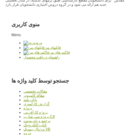
مقدس " برای دانشجویان مقطع کارشناسی طبق ترمهای گذشته، در سال تحصیلی
جدید هم ارائه می شود و در گروه دروس اختیاری دانشجویان قرار دارد.
منوی کاربری
Menu
ورود
فایلهای من
فاکتورهای من
راهنمای دریافت محصول
جستجو توسط کلید واژه ها
مقالات تخصصي
مقاله کامپیوتر
پایان نامه
گزارش کارآموزي
پروژه
پروژه کارآفريني
پروژه سي شارپ C#
ترجمه و پاورپوينت
کتاب الکترونيک
ويژوال بيسيک VB
جزوه