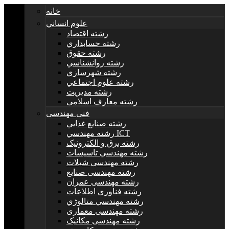
خانه
علوم انساني
رشته اقتصاد
رشته حسابداري
رشته حقوق
رشته روانشناسي
رشته شهرسازي
رشته علوم اجتماعي
رشته مديريت
رشته معارف اسلامی
فنی مهندسی
رشته صنايع غذايي
رشته مهندسي ICT
رشته برق و الکترونيک
رشته مهندسي تاسيسات
رشته مهندسی شیلات
رشته مهندسی صنایع
رشته مهندسی عمران
رشته فناوری اطلاعات
رشته مهندسي متالوژي
رشته مهندسی معماری
رشته مهندسی مکانیک