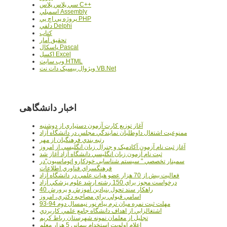
سي پلاس پلاس C++
اسمبلي Assembly
پروژه پي اچ پي PHP
دلفي Delphi
کتاب
تحقيق آمار
پاسکال Pascal
اکسل Excel
وب سايت HTML
ويژوال بيسيک دات نت VB.Net
اخبار دانشگاهی
آغاز توزيع کارت آزمون دستياري از دوشنبه
ممنوعيت اشتغال داوطلبان نمايندگي مجلس در دانشگاه آزاد
رتبه بندي فرهنگيان از مهر
آغاز ثبت نام آزمون آکادميک و جنرال زبان انگليسي از امروز
ثبت نام آزمون زبان انگليسي دانشگاه آزاد آغاز شد
سمينار تخصصي " سيستم شناسايي خودکارو اتوماسيون"در
فرهنگسراي فناوري اطلاعات
فعاليت بيش از 70 هزار عضو هيات علمي در دانشگاه آزاد
درخواست مجوز براي 150 رشته ارشد علوم پزشکي آزاد
40 راهکار سند تحول بنيادين آموزش و پرورش
اسامي قبولي براي مصاحبه دکتري، امروز
مهلت ثبت نمره میان ترم پیام نور نیمسال دوم 94-93
اشتغالزايي از اهداف دانشگاه جامع علمي کاربردي
تجليل از معلمان نمونه شهرستان رباط کريم
اعلام اولويت استخدام پيماني 5 هزار معلم