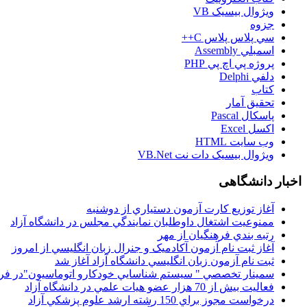
ويژوال بيسيک VB
جزوه
سي پلاس پلاس C++
اسمبلي Assembly
پروژه پي اچ پي PHP
دلفي Delphi
کتاب
تحقيق آمار
پاسکال Pascal
اکسل Excel
وب سايت HTML
ويژوال بيسيک دات نت VB.Net
اخبار دانشگاهی
آغاز توزيع کارت آزمون دستياري از دوشنبه
ممنوعيت اشتغال داوطلبان نمايندگي مجلس در دانشگاه آزاد
رتبه بندي فرهنگيان از مهر
آغاز ثبت نام آزمون آکادميک و جنرال زبان انگليسي از امروز
ثبت نام آزمون زبان انگليسي دانشگاه آزاد آغاز شد
سمينار تخصصي " سيستم شناسايي خودکارو اتوماسيون"در فر
فعاليت بيش از 70 هزار عضو هيات علمي در دانشگاه آزاد
درخواست مجوز براي 150 رشته ارشد علوم پزشکي آزاد