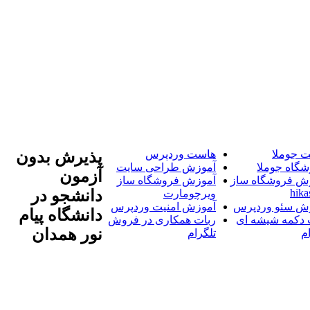
 جوملا
هاست وردپرس
پذیرش بدون
شگاه جوملا
آموزش طراحی سایت
آزمون
ش فروشگاه ساز
آموزش فروشگاه ساز
hika
دانشجو در
ویرچومارت
ش سئو وردپرس
آموزش امنیت وردپرس
دانشگاه پیام
 دکمه شیشه ای
ربات همکاری در فروش
نور همدان
م
تلگرام