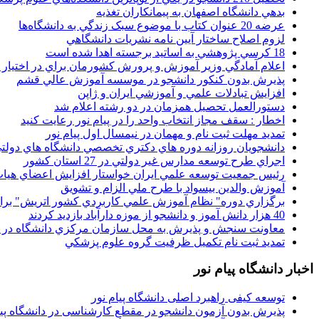
بدهي دانشگاه اصفهان به پيمانکاران تغذيه
عرضه 20 عنوان کتاب با موضوع سبک زندگي به دانشگاه‌ها
لزوم اصلاح ساختار آيين نامه نشريات دانشگاهي
18 کرسي پژوهشي به اساتيد برجسته اهدا شده است
اعلام آمادگي وزير آموزش و پرورش کشورمان براي در اختيار
پذيرش بدون کنکور دانشجو در موسسه آموزش عالي قشم
افزايش تبادلات علمي و آموزشي ايران و ژاپن
دستورالعمل تحصیل همزمان در دو رشته اعلام شد
اخطار : سقف مجاز انتخاب واحد را در پیام نور رعایت کنید
تمدید مهلت ثبت نام و مهمان در نیمسال اول پیام نور
دانشجويان روزانه دوره هاي دكتري تخصصي دانشگاه هاي دولتي
اجراي طرح توسعه مدارس غير دولتي در 27 استان کشور
رئيس جمعيت توسعه علمي ايران خواستار افزايش اعضاي هيات
آموزش والدين بيسواد با طرح ملي الزام و تشويق
برگزاري دوره" نظام آموزش علمي كاربردي كشور اتريش" بر
40 هزار دانش آموز و دانشجو از موزه دارآباد بازديد کردند
معاونت سنجش و پذيرش به محل سازمان مرکزي دانشگاه در پو
تمديد ثبت نام تکميل ظرفيت گروه علوم پزشکي
اخبار دانشگاه پیام نور
توسعه کیفی راهبرد اصلی دانشگاه پیام نور
پذیرش بدون آزمون دانشجو در مقطع کارشناسی در دانشگاه پیا