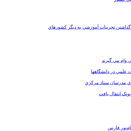
 گذاشتن تجربيات آموزشي به ديگر کشورهاي
 وام مي گيرند
 علمي در دانشگاهها
اي مدرسان ستاد مرکزي
نک انتقال يافت
م‌نور فارس