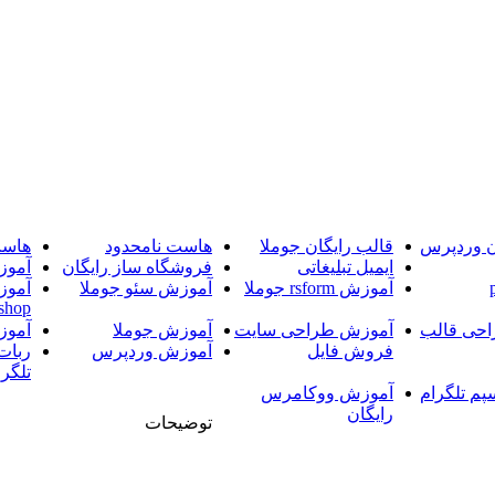
ن وردپرس
قالب رایگان جوملا
هاست نامحدود
هاست
ایمیل تبلیغاتی
فروشگاه ساز رایگان
آموز
آموزش rsform جوملا
آموزش سئو جوملا
آموز
shop
حی قالب
آموزش طراحی سایت
آموزش جوملا
آموز
فروش فایل
آموزش وردپرس
ربات
تلگرا
پم تلگرام
آموزش ووکامرس
رایگان
توضیحات