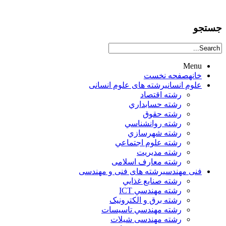
جستجو
Menu
خانه
صفحه نخست
علوم انساني
رشته های علوم انسانی
رشته اقتصاد
رشته حسابداري
رشته حقوق
رشته روانشناسي
رشته شهرسازي
رشته علوم اجتماعي
رشته مديريت
رشته معارف اسلامی
فنی مهندسی
رشته های فنی و مهندسی
رشته صنايع غذايي
رشته مهندسي ICT
رشته برق و الکترونيک
رشته مهندسي تاسيسات
رشته مهندسی شیلات