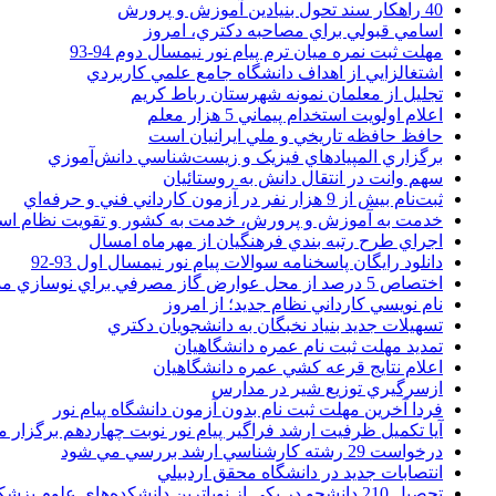
40 راهکار سند تحول بنيادين آموزش و پرورش
اسامي قبولي براي مصاحبه دکتري، امروز
مهلت ثبت نمره میان ترم پیام نور نیمسال دوم 94-93
اشتغالزايي از اهداف دانشگاه جامع علمي کاربردي
تجليل از معلمان نمونه شهرستان رباط کريم
اعلام اولويت استخدام پيماني 5 هزار معلم
حافظ حافظه تاريخي و ملي ايرانيان است
برگزاري المپيادهاي فيزيک و زيست‌شناسي دانش‌آموزي
سهم وانت در انتقال دانش به روستائيان
ثبت‌نام بيش از 9 هزار نفر در آزمون کارداني فني و حرفه‌اي
خدمت به آموزش و پرورش، خدمت به کشور و تقويت نظام ا
اجراي طرح رتبه بندي فرهنگيان از مهرماه امسال
دانلود رایگان پاسخنامه سوالات پیام نور نیمسال اول 93-92
اختصاص 5 درصد از محل عوارض گاز مصرفي براي نوسازي مدارس
نام نويسي کارداني نظام جديد؛ از امروز
تسهيلات جديد بنياد نخبگان به دانشجويان دکتري
تمديد مهلت ثبت نام عمره دانشگاهيان
اعلام نتايج قرعه کشي عمره دانشگاهيان
ازسرگيري توزيع شير در مدارس
فردا آخرین مهلت ثبت نام بدون آزمون دانشگاه پیام نور
آیا تکمیل ظرفیت ارشد فراگیر پیام نور نوبت چهاردهم برگزار 
درخواست 29 رشته کارشناسي ارشد بررسي مي شود
انتصابات جديد در دانشگاه محقق اردبيلي
تحصيل 210 دانشجو در يکي از نوپاترين دانشکده‌هاي علوم پزشکي کشور