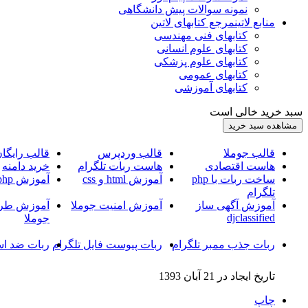
نمونه سوالات پیش دانشگاهی
منابع لاتین
مرجع کتابهای لاتین
کتابهای فنی مهندسی
کتابهای علوم انسانی
کتابهای علوم پزشکی
کتابهای عمومی
کتابهای آموزشی
سبد خرید خالی است
قالب جوملا
قالب وردپرس
قالب رایگا
هاست اقتصادی
هاست ربات تلگرام
خرید دامنه
ساخت ربات با php
آموزش html و css
آموزش php
تلگرام
آموزش آگهی ساز
آموزش امنیت جوملا
آموزش طرا
djclassified
جوملا
ربات جذب ممبر تلگرام
ربات پیوست فایل تلگرام
ربات ضد اس
تاریخ ایجاد در 21 آبان 1393
چاپ