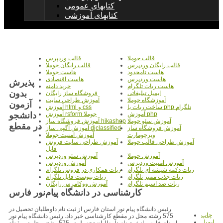
کتابهای عمومی
کتابهای آموزشی
قالب جوملا
قالب وردپرس
قالب رایگان وردپرس
قالب رایگان جوملا
هاست نامحدود
هاست جوملا
هاست وردپرس
هاست اقتصادی
پذیرش
هاست ربات تلگرام
خرید دامنه
بدون
ایمیل تبلیغاتی
فروشگاه ساز رایگان
آموزشگاه جوملا
آموزش طراحی سایت
آزمون
ساخت ربات با php تلگرام
آموزش html و css
دانشجو
آموزش php
آموزش rsform جوملا
آموزش سئو جوملا
آموزش فروشگاه ساز hikashop
در مقطع
آموزش فروشگاه ساز
آموزش آگهی ساز djclassified
ویرچومارت
آموزش امنیت جوملا
آموزش طراحی قالب جوملا
آموزش طراحی سایت فروش
فایل
آموزش جوملا
آموزش سئو وردپرس
آموزش امنیت وردپرس
آموزش وردپرس
ربات دکمه شیشه ای تلگرام
ربات همکاری در فروش تلگرام
ربات جذب ممبر تلگرام
ربات پیوست فایل تلگرام
ربات ضد اسپم تلگرام
آموزش ووکامرس رایگان
کارشناسی در دانشگاه پیام‌نور فارس
رئیس دانشگاه پیام نور استان فارس از ثبت نام داوطلبان تحصیل در
چاپ
575 رشته محل در مقطع کارشناسی خبر داد. رئیس دانشگاه پیام نور
ایمیل
استان فارس از ثبت نام داوطلبان تحصیل در 575 رشته محل در مقطع