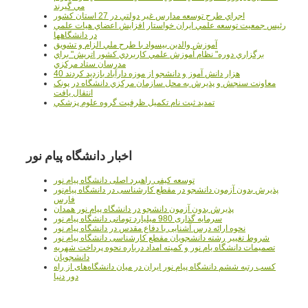
مي گيرند
اجراي طرح توسعه مدارس غير دولتي در 27 استان کشور
رئيس جمعيت توسعه علمي ايران خواستار افزايش اعضاي هيات علمي
در دانشگاهها
آموزش والدين بيسواد با طرح ملي الزام و تشويق
برگزاري دوره" نظام آموزش علمي كاربردي كشور اتريش" براي
مدرسان ستاد مرکزي
40 هزار دانش آموز و دانشجو از موزه دارآباد بازديد کردند
معاونت سنجش و پذيرش به محل سازمان مرکزي دانشگاه در پونک
انتقال يافت
تمديد ثبت نام تکميل ظرفيت گروه علوم پزشکي
اخبار دانشگاه پیام نور
توسعه کیفی راهبرد اصلی دانشگاه پیام نور
پذیرش بدون آزمون دانشجو در مقطع کارشناسی در دانشگاه پیام‌نور
فارس
پذیرش بدون آزمون دانشجو در دانشگاه پیام نور همدان
سرمایه گذاری 980 میلیارد تومانی دانشگاه پیام نور
نحوه ارائه درس آشنایی با دفاع مقدس در دانشگاه پیام نور
شروط تغییر رشته دانشجویان مقطع کارشناسی دانشگاه پیام نور
تصمیمات دانشگاه یام نور و کمیته امداد درباره نحوه پرداخت شهریه
دانشجویان
کسب رتبه ششم دانشگاه پیام نور ایران در میان دانشگاه‌های از راه
دور دنیا