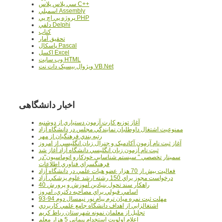
سي پلاس پلاس C++
اسمبلي Assembly
پروژه پي اچ پي PHP
دلفي Delphi
کتاب
تحقيق آمار
پاسکال Pascal
اکسل Excel
وب سايت HTML
ويژوال بيسيک دات نت VB.Net
اخبار دانشگاهی
آغاز توزيع کارت آزمون دستياري از دوشنبه
ممنوعيت اشتغال داوطلبان نمايندگي مجلس در دانشگاه آزاد
رتبه بندي فرهنگيان از مهر
آغاز ثبت نام آزمون آکادميک و جنرال زبان انگليسي از امروز
ثبت نام آزمون زبان انگليسي دانشگاه آزاد آغاز شد
سمينار تخصصي " سيستم شناسايي خودکارو اتوماسيون"در
فرهنگسراي فناوري اطلاعات
فعاليت بيش از 70 هزار عضو هيات علمي در دانشگاه آزاد
درخواست مجوز براي 150 رشته ارشد علوم پزشکي آزاد
40 راهکار سند تحول بنيادين آموزش و پرورش
اسامي قبولي براي مصاحبه دکتري، امروز
مهلت ثبت نمره میان ترم پیام نور نیمسال دوم 94-93
اشتغالزايي از اهداف دانشگاه جامع علمي کاربردي
تجليل از معلمان نمونه شهرستان رباط کريم
اعلام اولويت استخدام پيماني 5 هزار معلم