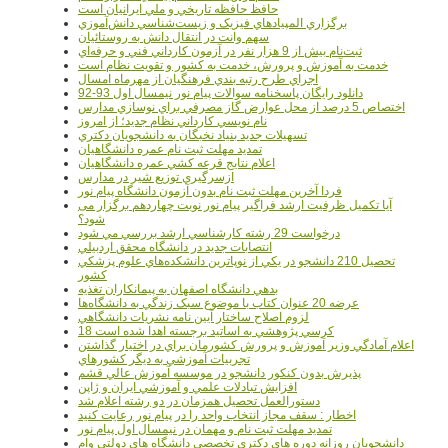
حافظ حافظه تاريخي و ملي ايرانيان است
برگزاري المپيادهاي فيزيک و زيست‌شناسي دانش‌آموزي
سهم وانت در انتقال دانش به روستائيان
ثبت‌نام بيش از 9 هزار نفر در آزمون کارداني فني و حرفه‌اي
خدمت به آموزش و پرورش، خدمت به کشور و تقويت نظام است
اجراي طرح رتبه بندي فرهنگيان از مهرماه امسال
دانلود رایگان پاسخنامه سوالات پیام نور نیمسال اول 93-92
اختصاص 5 درصد از محل عوارض گاز مصرفي براي نوسازي مدارس
نام نويسي کارداني نظام جديد؛ از امروز
تسهيلات جديد بنياد نخبگان به دانشجويان دکتري
تمديد مهلت ثبت نام عمره دانشگاهيان
اعلام نتايج قرعه کشي عمره دانشگاهيان
ازسرگيري توزيع شير در مدارس
فردا آخرین مهلت ثبت نام بدون آزمون دانشگاه پیام نور
آیا تکمیل ظرفیت ارشد فراگیر پیام نور نوبت چهاردهم برگزار می
شود؟
درخواست 29 رشته کارشناسي ارشد بررسي مي شود
انتصابات جديد در دانشگاه محقق اردبيلي
تحصيل 210 دانشجو در يکي از نوپاترين دانشکده‌هاي علوم پزشکي
کشور
بدهي دانشگاه اصفهان به پيمانکاران تغذيه
عرضه 20 عنوان کتاب با موضوع سبک زندگي به دانشگاه‌ها
لزوم اصلاح ساختار آيين نامه نشريات دانشگاهي
18 کرسي پژوهشي به اساتيد برجسته اهدا شده است
اعلام آمادگي وزير آموزش و پرورش کشورمان براي در اختيار گذاشتن
تجربيات آموزشي به ديگر کشورهاي
پذيرش بدون کنکور دانشجو در موسسه آموزش عالي قشم
افزايش تبادلات علمي و آموزشي ايران و ژاپن
دستورالعمل تحصیل همزمان در دو رشته اعلام شد
اخطار : سقف مجاز انتخاب واحد را در پیام نور رعایت کنید
تمدید مهلت ثبت نام و مهمان در نیمسال اول پیام نور
دانشجويان روزانه دوره هاي دكتري تخصصي دانشگاه هاي دولتي وام