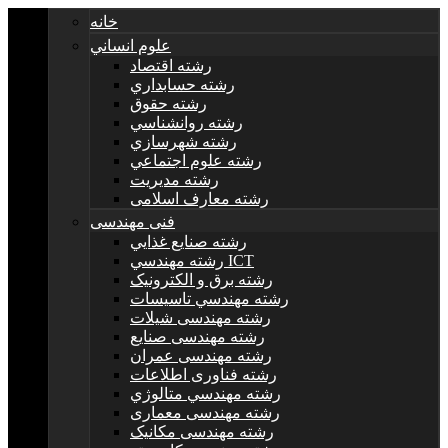
خانه
علوم انساني
رشته اقتصاد
رشته حسابداري
رشته حقوق
رشته روانشناسي
رشته شهرسازي
رشته علوم اجتماعي
رشته مديريت
رشته معارف اسلامی
فنی مهندسی
رشته صنايع غذايي
رشته مهندسي ICT
رشته برق و الکترونيک
رشته مهندسي تاسيسات
رشته مهندسی شیلات
رشته مهندسی صنایع
رشته مهندسی عمران
رشته فناوری اطلاعات
رشته مهندسي متالوژي
رشته مهندسی معماری
رشته مهندسی مکانیک