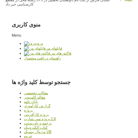
کارشناسی خبر داد.
منوی کاربری
Menu
ورود
فایلهای من
فاکتورهای من
راهنمای دریافت محصول
جستجو توسط کلید واژه ها
مقالات تخصصي
مقاله کامپیوتر
پایان نامه
گزارش کارآموزي
پروژه
پروژه کارآفريني
پروژه سي شارپ C#
ترجمه و پاورپوينت
کتاب الکترونيک
ويژوال بيسيک VB
جزوه