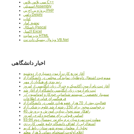
سي پلاس پلاس C++
اسمبلي Assembly
پروژه پي اچ پي PHP
دلفي Delphi
کتاب
تحقيق آمار
پاسکال Pascal
اکسل Excel
وب سايت HTML
ويژوال بيسيک دات نت VB.Net
اخبار دانشگاهی
آغاز توزيع کارت آزمون دستياري از دوشنبه
ممنوعيت اشتغال داوطلبان نمايندگي مجلس در دانشگاه آزاد
رتبه بندي فرهنگيان از مهر
آغاز ثبت نام آزمون آکادميک و جنرال زبان انگليسي از امروز
ثبت نام آزمون زبان انگليسي دانشگاه آزاد آغاز شد
سمينار تخصصي " سيستم شناسايي خودکارو اتوماسيون"در
فرهنگسراي فناوري اطلاعات
فعاليت بيش از 70 هزار عضو هيات علمي در دانشگاه آزاد
درخواست مجوز براي 150 رشته ارشد علوم پزشکي آزاد
40 راهکار سند تحول بنيادين آموزش و پرورش
اسامي قبولي براي مصاحبه دکتري، امروز
مهلت ثبت نمره میان ترم پیام نور نیمسال دوم 94-93
اشتغالزايي از اهداف دانشگاه جامع علمي کاربردي
تجليل از معلمان نمونه شهرستان رباط کريم
اعلام اولويت استخدام پيماني 5 هزار معلم