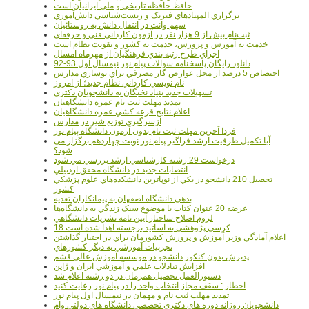
حافظ حافظه تاريخي و ملي ايرانيان است
برگزاري المپيادهاي فيزيک و زيست‌شناسي دانش‌آموزي
سهم وانت در انتقال دانش به روستائيان
ثبت‌نام بيش از 9 هزار نفر در آزمون کارداني فني و حرفه‌اي
خدمت به آموزش و پرورش، خدمت به کشور و تقويت نظام است
اجراي طرح رتبه بندي فرهنگيان از مهرماه امسال
دانلود رایگان پاسخنامه سوالات پیام نور نیمسال اول 93-92
اختصاص 5 درصد از محل عوارض گاز مصرفي براي نوسازي مدارس
نام نويسي کارداني نظام جديد؛ از امروز
تسهيلات جديد بنياد نخبگان به دانشجويان دکتري
تمديد مهلت ثبت نام عمره دانشگاهيان
اعلام نتايج قرعه کشي عمره دانشگاهيان
ازسرگيري توزيع شير در مدارس
فردا آخرین مهلت ثبت نام بدون آزمون دانشگاه پیام نور
آیا تکمیل ظرفیت ارشد فراگیر پیام نور نوبت چهاردهم برگزار می
شود؟
درخواست 29 رشته کارشناسي ارشد بررسي مي شود
انتصابات جديد در دانشگاه محقق اردبيلي
تحصيل 210 دانشجو در يکي از نوپاترين دانشکده‌هاي علوم پزشکي
کشور
بدهي دانشگاه اصفهان به پيمانکاران تغذيه
عرضه 20 عنوان کتاب با موضوع سبک زندگي به دانشگاه‌ها
لزوم اصلاح ساختار آيين نامه نشريات دانشگاهي
18 کرسي پژوهشي به اساتيد برجسته اهدا شده است
اعلام آمادگي وزير آموزش و پرورش کشورمان براي در اختيار گذاشتن
تجربيات آموزشي به ديگر کشورهاي
پذيرش بدون کنکور دانشجو در موسسه آموزش عالي قشم
افزايش تبادلات علمي و آموزشي ايران و ژاپن
دستورالعمل تحصیل همزمان در دو رشته اعلام شد
اخطار : سقف مجاز انتخاب واحد را در پیام نور رعایت کنید
تمدید مهلت ثبت نام و مهمان در نیمسال اول پیام نور
دانشجويان روزانه دوره هاي دكتري تخصصي دانشگاه هاي دولتي وام