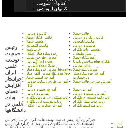
کتابهای عمومی
کتابهای آموزشی
قالب جوملا
قالب وردپرس
قالب رایگان وردپرس
قالب رایگان جوملا
هاست نامحدود
هاست جوملا
هاست وردپرس
هاست اقتصادی
رئيس
هاست ربات تلگرام
خرید دامنه
جمعيت
ایمیل تبلیغاتی
فروشگاه ساز رایگان
آموزشگاه جوملا
آموزش طراحی سایت
توسعه
ساخت ربات با php تلگرام
آموزش html و css
علمي
آموزش php
آموزش rsform جوملا
آموزش سئو جوملا
آموزش فروشگاه ساز hikashop
ايران
آموزش فروشگاه ساز
آموزش آگهی ساز djclassified
ویرچومارت
آموزش امنیت جوملا
خواستار
آموزش طراحی قالب جوملا
آموزش طراحی سایت فروش
افزايش
فایل
آموزش جوملا
آموزش سئو وردپرس
اعضاي
آموزش امنیت وردپرس
آموزش وردپرس
هيات
ربات دکمه شیشه ای تلگرام
ربات همکاری در فروش تلگرام
ربات جذب ممبر تلگرام
ربات پیوست فایل تلگرام
علمي در
ربات ضد اسپم تلگرام
آموزش ووکامرس رایگان
دانشگاهها
خبرگزاری آریا-رییس جمعیت توسعه علمی ایران خواستار افزایش
چاپ
اعضای هیات علمی دانشگاههای کشور شد. خبرگزاری آریا-رییس
ایمیل
جمعیت توسعه علمی ایران خواستار افزایش اعضای هیات علمی