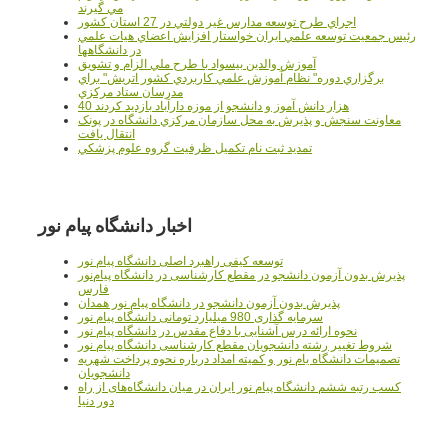
مي گيرند
اجراي طرح توسعه مدارس غير دولتي در 27 استان کشور
رئيس جمعيت توسعه علمي ايران خواستار افزايش اعضاي هيات علمي
در دانشگاهها
آموزش والدين بيسواد با طرح ملي الزام و تشويق
برگزاري دوره" نظام آموزش علمي كاربردي كشور اتريش" براي
مدرسان ستاد مرکزي
40 هزار دانش آموز و دانشجو از موزه دارآباد بازديد کردند
معاونت سنجش و پذيرش به محل سازمان مرکزي دانشگاه در پونک
انتقال يافت
تمديد ثبت نام تکميل ظرفيت گروه علوم پزشکي
اخبار دانشگاه پیام نور
توسعه کیفی راهبرد اصلی دانشگاه پیام نور
پذیرش بدون آزمون دانشجو در مقطع کارشناسی در دانشگاه پیام‌نور
فارس
پذیرش بدون آزمون دانشجو در دانشگاه پیام نور همدان
سرمایه گذاری 980 میلیارد تومانی دانشگاه پیام نور
نحوه ارائه درس آشنایی با دفاع مقدس در دانشگاه پیام نور
شروط تغییر رشته دانشجویان مقطع کارشناسی دانشگاه پیام نور
تصمیمات دانشگاه یام نور و کمیته امداد درباره نحوه پرداخت شهریه
دانشجویان
کسب رتبه ششم دانشگاه پیام نور ایران در میان دانشگاه‌های از راه
دور دنیا