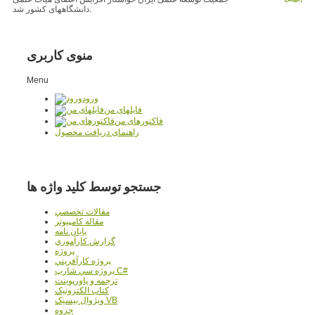
دانشگاههای کشور شد.
منوی کاربری
Menu
ورود
فایلهای من
فاکتورهای من
راهنمای دریافت محصول
جستجو توسط کلید واژه ها
مقالات تخصصي
مقاله کامپیوتر
پایان نامه
گزارش کارآموزي
پروژه
پروژه کارآفريني
پروژه سي شارپ C#
ترجمه و پاورپوينت
کتاب الکترونيک
ويژوال بيسيک VB
جزوه