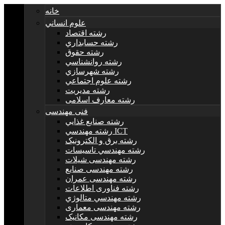
خانه
علوم انساني
رشته اقتصاد
رشته حسابداري
رشته حقوق
رشته روانشناسي
رشته شهرسازي
رشته علوم اجتماعي
رشته مديريت
رشته معارف اسلامی
فنی مهندسی
رشته صنايع غذايي
رشته مهندسي ICT
رشته برق و الکترونيک
رشته مهندسي تاسيسات
رشته مهندسی شیلات
رشته مهندسی صنایع
رشته مهندسی عمران
رشته فناوری اطلاعات
رشته مهندسي متالوژي
رشته مهندسی معماری
رشته مهندسی مکانیک