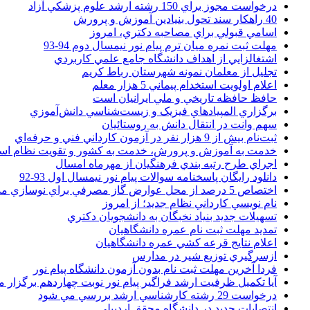
درخواست مجوز براي 150 رشته ارشد علوم پزشکي آزاد
40 راهکار سند تحول بنيادين آموزش و پرورش
اسامي قبولي براي مصاحبه دکتري، امروز
مهلت ثبت نمره میان ترم پیام نور نیمسال دوم 94-93
اشتغالزايي از اهداف دانشگاه جامع علمي کاربردي
تجليل از معلمان نمونه شهرستان رباط کريم
اعلام اولويت استخدام پيماني 5 هزار معلم
حافظ حافظه تاريخي و ملي ايرانيان است
برگزاري المپيادهاي فيزيک و زيست‌شناسي دانش‌آموزي
سهم وانت در انتقال دانش به روستائيان
ثبت‌نام بيش از 9 هزار نفر در آزمون کارداني فني و حرفه‌اي
خدمت به آموزش و پرورش، خدمت به کشور و تقويت نظام ا
اجراي طرح رتبه بندي فرهنگيان از مهرماه امسال
دانلود رایگان پاسخنامه سوالات پیام نور نیمسال اول 93-92
اختصاص 5 درصد از محل عوارض گاز مصرفي براي نوسازي مدارس
نام نويسي کارداني نظام جديد؛ از امروز
تسهيلات جديد بنياد نخبگان به دانشجويان دکتري
تمديد مهلت ثبت نام عمره دانشگاهيان
اعلام نتايج قرعه کشي عمره دانشگاهيان
ازسرگيري توزيع شير در مدارس
فردا آخرین مهلت ثبت نام بدون آزمون دانشگاه پیام نور
آیا تکمیل ظرفیت ارشد فراگیر پیام نور نوبت چهاردهم برگزار 
درخواست 29 رشته کارشناسي ارشد بررسي مي شود
انتصابات جديد در دانشگاه محقق اردبيلي