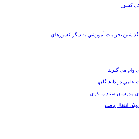
 گذاشتن تجربيات آموزشي به ديگر کشورهاي
 وام مي گيرند
 علمي در دانشگاهها
اي مدرسان ستاد مرکزي
نک انتقال يافت