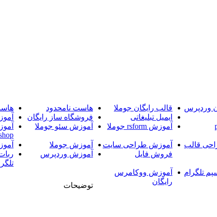
ن وردپرس
قالب رایگان جوملا
هاست نامحدود
هاست
ایمیل تبلیغاتی
فروشگاه ساز رایگان
آموز
آموزش rsform جوملا
آموزش سئو جوملا
آموز
shop
حی قالب
آموزش طراحی سایت
آموزش جوملا
آموز
فروش فایل
آموزش وردپرس
ربات
تلگرا
پم تلگرام
آموزش ووکامرس
رایگان
توضیحات