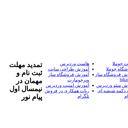
 جوملا
هاست وردپرس
تمدید مهلت
شگاه جوملا
آموزش طراحی سایت
ثبت نام و
ش فروشگاه ساز
آموزش فروشگاه ساز
hika
مهمان در
ویرچومارت
ش سئو وردپرس
آموزش امنیت وردپرس
نیمسال اول
 دکمه شیشه ای
ربات همکاری در فروش
پیام نور
م
تلگرام