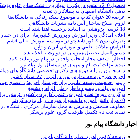
تحصيل 210 دانشجو در يکي از نوپاترين دانشکده‌هاي علوم پزشکي کشور
بدهي دانشگاه اصفهان به پيمانکاران تغذيه
عرضه 20 عنوان کتاب با موضوع سبک زندگي به دانشگاه‌ها
لزوم اصلاح ساختار آيين نامه نشريات دانشگاهي
18 کرسي پژوهشي به اساتيد برجسته اهدا شده است
اعلام آمادگي وزير آموزش و پرورش کشورمان براي در اختيار
پذيرش بدون کنکور دانشجو در موسسه آموزش عالي قشم
افزايش تبادلات علمي و آموزشي ايران و ژاپن
دستورالعمل تحصیل همزمان در دو رشته اعلام شد
اخطار : سقف مجاز انتخاب واحد را در پیام نور رعایت کنید
تمدید مهلت ثبت نام و مهمان در نیمسال اول پیام نور
دانشجويان روزانه دوره هاي دكتري تخصصي دانشگاه هاي دولتي
اجراي طرح توسعه مدارس غير دولتي در 27 استان کشور
رئيس جمعيت توسعه علمي ايران خواستار افزايش اعضاي هيات
آموزش والدين بيسواد با طرح ملي الزام و تشويق
برگزاري دوره" نظام آموزش علمي كاربردي كشور اتريش" بر
40 هزار دانش آموز و دانشجو از موزه دارآباد بازديد کردند
معاونت سنجش و پذيرش به محل سازمان مرکزي دانشگاه در پو
تمديد ثبت نام تکميل ظرفيت گروه علوم پزشکي
اخبار دانشگاه پیام نور
توسعه کیفی راهبرد اصلی دانشگاه پیام نور