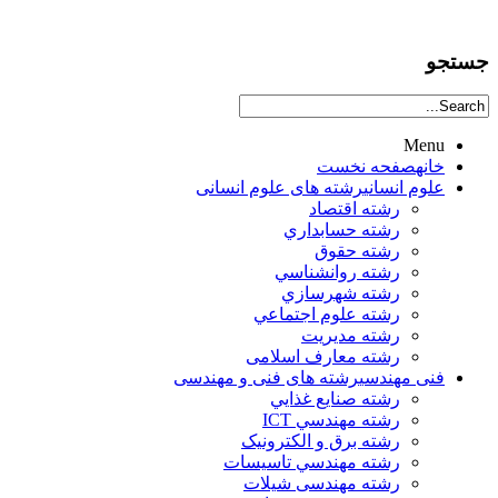
جستجو
Menu
خانه
صفحه نخست
علوم انساني
رشته های علوم انسانی
رشته اقتصاد
رشته حسابداري
رشته حقوق
رشته روانشناسي
رشته شهرسازي
رشته علوم اجتماعي
رشته مديريت
رشته معارف اسلامی
فنی مهندسی
رشته های فنی و مهندسی
رشته صنايع غذايي
رشته مهندسي ICT
رشته برق و الکترونيک
رشته مهندسي تاسيسات
رشته مهندسی شیلات