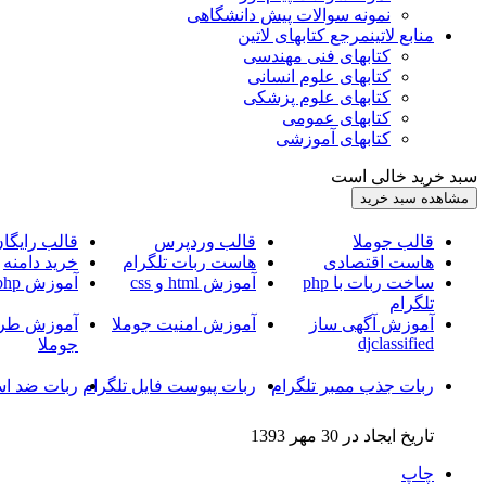
نمونه سوالات پیش دانشگاهی
منابع لاتین
مرجع کتابهای لاتین
کتابهای فنی مهندسی
کتابهای علوم انسانی
کتابهای علوم پزشکی
کتابهای عمومی
کتابهای آموزشی
سبد خرید خالی است
قالب جوملا
قالب وردپرس
قالب رایگا
هاست اقتصادی
هاست ربات تلگرام
خرید دامنه
ساخت ربات با php
آموزش html و css
آموزش php
تلگرام
آموزش آگهی ساز
آموزش امنیت جوملا
آموزش طرا
djclassified
جوملا
ربات جذب ممبر تلگرام
ربات پیوست فایل تلگرام
ربات ضد اس
تاریخ ایجاد در 30 مهر 1393
چاپ