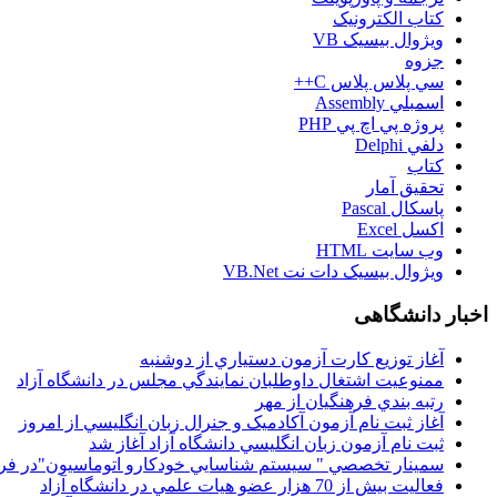
کتاب الکترونيک
ويژوال بيسيک VB
جزوه
سي پلاس پلاس C++
اسمبلي Assembly
پروژه پي اچ پي PHP
دلفي Delphi
کتاب
تحقيق آمار
پاسکال Pascal
اکسل Excel
وب سايت HTML
ويژوال بيسيک دات نت VB.Net
اخبار دانشگاهی
آغاز توزيع کارت آزمون دستياري از دوشنبه
ممنوعيت اشتغال داوطلبان نمايندگي مجلس در دانشگاه آزاد
رتبه بندي فرهنگيان از مهر
آغاز ثبت نام آزمون آکادميک و جنرال زبان انگليسي از امروز
ثبت نام آزمون زبان انگليسي دانشگاه آزاد آغاز شد
سمينار تخصصي " سيستم شناسايي خودکارو اتوماسيون"در فر
فعاليت بيش از 70 هزار عضو هيات علمي در دانشگاه آزاد