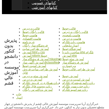
کتابهای عمومی
کتابهای آموزشی
قالب جوملا
قالب وردپرس
قالب رایگان وردپرس
قالب رایگان جوملا
هاست نامحدود
هاست جوملا
هاست وردپرس
هاست اقتصادی
پذيرش
هاست ربات تلگرام
خرید دامنه
بدون
ایمیل تبلیغاتی
فروشگاه ساز رایگان
آموزشگاه جوملا
آموزش طراحی سایت
کنکور
ساخت ربات با php تلگرام
آموزش html و css
دانشجو
آموزش php
آموزش rsform جوملا
آموزش سئو جوملا
آموزش فروشگاه ساز hikashop
در
آموزش فروشگاه ساز
آموزش آگهی ساز djclassified
ویرچومارت
آموزش امنیت جوملا
موسسه
آموزش طراحی قالب جوملا
آموزش طراحی سایت فروش
آموزش
فایل
آموزش جوملا
آموزش سئو وردپرس
عالي
آموزش امنیت وردپرس
آموزش وردپرس
قشم
ربات دکمه شیشه ای تلگرام
ربات همکاری در فروش تلگرام
ربات جذب ممبر تلگرام
ربات پیوست فایل تلگرام
ربات ضد اسپم تلگرام
آموزش ووکامرس رایگان
چاپ
ایمیل
خبرگزاری آریا-سرپرست موسسه آموزش عالی قشم از پذیرش دانشجو در چهار
مقطع تحصیلی بدون نیاز به کنکور، خبر داد. خبرگزاری آریا-سرپرست موسسه آموزش