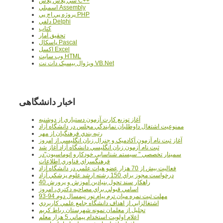
سي پلاس پلاس C++
اسمبلي Assembly
پروژه پي اچ پي PHP
دلفي Delphi
کتاب
تحقيق آمار
پاسکال Pascal
اکسل Excel
وب سايت HTML
ويژوال بيسيک دات نت VB.Net
اخبار دانشگاهی
آغاز توزيع کارت آزمون دستياري از دوشنبه
ممنوعيت اشتغال داوطلبان نمايندگي مجلس در دانشگاه آزاد
رتبه بندي فرهنگيان از مهر
آغاز ثبت نام آزمون آکادميک و جنرال زبان انگليسي از امروز
ثبت نام آزمون زبان انگليسي دانشگاه آزاد آغاز شد
سمينار تخصصي " سيستم شناسايي خودکارو اتوماسيون"در
فرهنگسراي فناوري اطلاعات
فعاليت بيش از 70 هزار عضو هيات علمي در دانشگاه آزاد
درخواست مجوز براي 150 رشته ارشد علوم پزشکي آزاد
40 راهکار سند تحول بنيادين آموزش و پرورش
اسامي قبولي براي مصاحبه دکتري، امروز
مهلت ثبت نمره میان ترم پیام نور نیمسال دوم 94-93
اشتغالزايي از اهداف دانشگاه جامع علمي کاربردي
تجليل از معلمان نمونه شهرستان رباط کريم
اعلام اولويت استخدام پيماني 5 هزار معلم