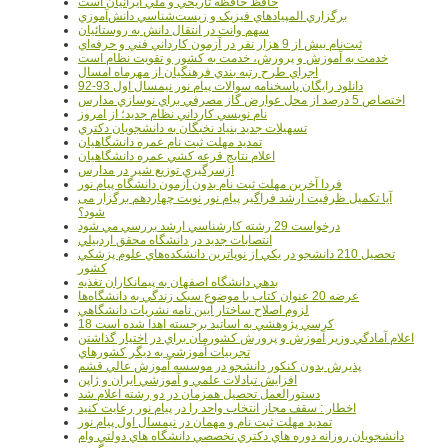
حافظ حافظه تاريخي و ملي ايرانيان است
برگزاري المپيادهاي فيزيک و زيست‌شناسي دانش‌آموزي
سهم وانت در انتقال دانش به روستائيان
ثبت‌نام بيش از 9 هزار نفر در آزمون کارداني فني و حرفه‌اي
خدمت به آموزش و پرورش، خدمت به کشور و تقويت نظام است
اجراي طرح رتبه بندي فرهنگيان از مهرماه امسال
دانلود رایگان پاسخنامه سوالات پیام نور نیمسال اول 93-92
اختصاص 5 درصد از محل عوارض گاز مصرفي براي نوسازي مدارس
نام نويسي کارداني نظام جديد؛ از امروز
تسهيلات جديد بنياد نخبگان به دانشجويان دکتري
تمديد مهلت ثبت نام عمره دانشگاهيان
اعلام نتايج قرعه کشي عمره دانشگاهيان
ازسرگيري توزيع شير در مدارس
فردا آخرین مهلت ثبت نام بدون آزمون دانشگاه پیام نور
آیا تکمیل ظرفیت ارشد فراگیر پیام نور نوبت چهاردهم برگزار می
شود؟
درخواست 29 رشته کارشناسي ارشد بررسي مي شود
انتصابات جديد در دانشگاه محقق اردبيلي
تحصيل 210 دانشجو در يکي از نوپاترين دانشکده‌هاي علوم پزشکي
کشور
بدهي دانشگاه اصفهان به پيمانکاران تغذيه
عرضه 20 عنوان کتاب با موضوع سبک زندگي به دانشگاه‌ها
لزوم اصلاح ساختار آيين نامه نشريات دانشگاهي
18 کرسي پژوهشي به اساتيد برجسته اهدا شده است
اعلام آمادگي وزير آموزش و پرورش کشورمان براي در اختيار گذاشتن
تجربيات آموزشي به ديگر کشورهاي
پذيرش بدون کنکور دانشجو در موسسه آموزش عالي قشم
افزايش تبادلات علمي و آموزشي ايران و ژاپن
دستورالعمل تحصیل همزمان در دو رشته اعلام شد
اخطار : سقف مجاز انتخاب واحد را در پیام نور رعایت کنید
تمدید مهلت ثبت نام و مهمان در نیمسال اول پیام نور
دانشجويان روزانه دوره هاي دكتري تخصصي دانشگاه هاي دولتي وام