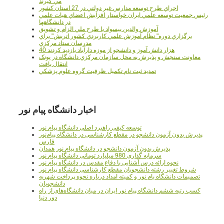
مي گيرند
اجراي طرح توسعه مدارس غير دولتي در 27 استان کشور
رئيس جمعيت توسعه علمي ايران خواستار افزايش اعضاي هيات علمي
در دانشگاهها
آموزش والدين بيسواد با طرح ملي الزام و تشويق
برگزاري دوره" نظام آموزش علمي كاربردي كشور اتريش" براي
مدرسان ستاد مرکزي
40 هزار دانش آموز و دانشجو از موزه دارآباد بازديد کردند
معاونت سنجش و پذيرش به محل سازمان مرکزي دانشگاه در پونک
انتقال يافت
تمديد ثبت نام تکميل ظرفيت گروه علوم پزشکي
اخبار دانشگاه پیام نور
توسعه کیفی راهبرد اصلی دانشگاه پیام نور
پذیرش بدون آزمون دانشجو در مقطع کارشناسی در دانشگاه پیام‌نور
فارس
پذیرش بدون آزمون دانشجو در دانشگاه پیام نور همدان
سرمایه گذاری 980 میلیارد تومانی دانشگاه پیام نور
نحوه ارائه درس آشنایی با دفاع مقدس در دانشگاه پیام نور
شروط تغییر رشته دانشجویان مقطع کارشناسی دانشگاه پیام نور
تصمیمات دانشگاه یام نور و کمیته امداد درباره نحوه پرداخت شهریه
دانشجویان
کسب رتبه ششم دانشگاه پیام نور ایران در میان دانشگاه‌های از راه
دور دنیا