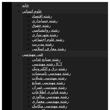
خانه
علوم انساني
رشته اقتصاد
رشته حسابداري
رشته حقوق
رشته روانشناسي
رشته شهرسازي
رشته علوم اجتماعي
رشته مديريت
رشته معارف اسلامی
فنی مهندسی
رشته صنايع غذايي
رشته مهندسي ICT
رشته برق و الکترونيک
رشته مهندسي تاسيسات
رشته مهندسی شیلات
رشته مهندسی صنایع
رشته مهندسی عمران
رشته فناوری اطلاعات
رشته مهندسي متالوژي
رشته مهندسی معماری
رشته مهندسی مکانیک