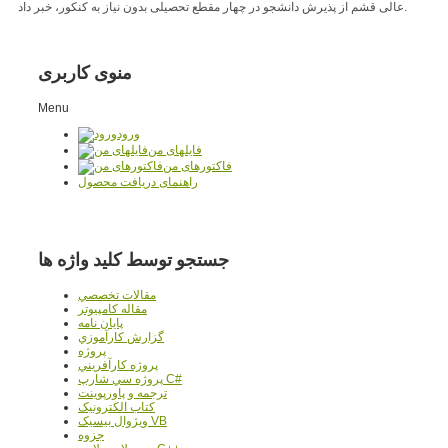
عالی قشم از پذیرش دانشجو در چهار مقطع تحصیلی بدون نیاز به کنکور، خبر داد.
منوی کاربری
Menu
ورود
فایلهای من
فاکتورهای من
راهنمای دریافت محصول
جستجو توسط کلید واژه ها
مقالات تخصصي
مقاله کامپیوتر
پایان نامه
گزارش کارآموزي
پروژه
پروژه کارآفريني
پروژه سي شارپ C#
ترجمه و پاورپوينت
کتاب الکترونيک
ويژوال بيسيک VB
جزوه