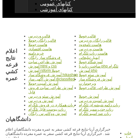
کتابهای عمومی
کتابهای آموزشی
قالب جوملا
قالب وردپرس
قالب رایگان وردپرس
قالب رایگان جوملا
هاست نامحدود
هاست جوملا
هاست وردپرس
هاست اقتصادی
اعلام
هاست ربات تلگرام
خرید دامنه
نتايج
ایمیل تبلیغاتی
فروشگاه ساز رایگان
آموزشگاه جوملا
آموزش طراحی سایت
قرعه
ساخت ربات با php تلگرام
آموزش html و css
کشي
آموزش php
آموزش rsform جوملا
آموزش سئو جوملا
آموزش فروشگاه ساز hikashop
عمره
آموزش فروشگاه ساز
آموزش آگهی ساز djclassified
ویرچومارت
آموزش امنیت جوملا
آموزش طراحی قالب جوملا
آموزش طراحی سایت فروش
فایل
آموزش جوملا
آموزش سئو وردپرس
آموزش امنیت وردپرس
آموزش وردپرس
ربات دکمه شیشه ای تلگرام
ربات همکاری در فروش تلگرام
ربات جذب ممبر تلگرام
ربات پیوست فایل تلگرام
ربات ضد اسپم تلگرام
آموزش ووکامرس رایگان
دانشگاهيان
خبرگزاری آریا-نتایج قرعه کشی سفر به عمره مفرده دانشگاهیان اعلام
چاپ
شد . خبرگزاری آریا-نتایج قرعه کشی سفر به عمره مفرده دانشگاهیان
ایمیل
اعلام شد .