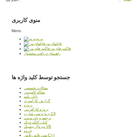
منوی کاربری
Menu
ورود
فایلهای من
فاکتورهای من
راهنمای دریافت محصول
جستجو توسط کلید واژه ها
مقالات تخصصي
مقاله کامپیوتر
پایان نامه
گزارش کارآموزي
پروژه
پروژه کارآفريني
پروژه سي شارپ C#
ترجمه و پاورپوينت
کتاب الکترونيک
ويژوال بيسيک VB
جزوه
سي پلاس پلاس C++