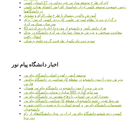
اجراي طرح توسعه مدارس غير دولتي در 27 استان کشور
رئيس جمعيت توسعه علمي ايران خواستار افزايش اعضاي هيات علمي
در دانشگاهها
آموزش والدين بيسواد با طرح ملي الزام و تشويق
برگزاري دوره" نظام آموزش علمي كاربردي كشور اتريش" براي
مدرسان ستاد مرکزي
40 هزار دانش آموز و دانشجو از موزه دارآباد بازديد کردند
معاونت سنجش و پذيرش به محل سازمان مرکزي دانشگاه در پونک
انتقال يافت
تمديد ثبت نام تکميل ظرفيت گروه علوم پزشکي
اخبار دانشگاه پیام نور
توسعه کیفی راهبرد اصلی دانشگاه پیام نور
پذیرش بدون آزمون دانشجو در مقطع کارشناسی در دانشگاه پیام‌نور
فارس
پذیرش بدون آزمون دانشجو در دانشگاه پیام نور همدان
سرمایه گذاری 980 میلیارد تومانی دانشگاه پیام نور
نحوه ارائه درس آشنایی با دفاع مقدس در دانشگاه پیام نور
شروط تغییر رشته دانشجویان مقطع کارشناسی دانشگاه پیام نور
تصمیمات دانشگاه یام نور و کمیته امداد درباره نحوه پرداخت شهریه
دانشجویان
کسب رتبه ششم دانشگاه پیام نور ایران در میان دانشگاه‌های از راه
دور دنیا