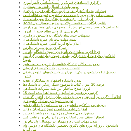
برگزاري المپيادهاي فيزيک و زيست‌شناسي دانش‌آموزي
سهم وانت در انتقال دانش به روستائيان
ثبت‌نام بيش از 9 هزار نفر در آزمون کارداني فني و حرفه‌اي
خدمت به آموزش و پرورش، خدمت به کشور و تقويت نظام است
اجراي طرح رتبه بندي فرهنگيان از مهرماه امسال
دانلود رایگان پاسخنامه سوالات پیام نور نیمسال اول 93-92
اختصاص 5 درصد از محل عوارض گاز مصرفي براي نوسازي مدارس
نام نويسي کارداني نظام جديد؛ از امروز
تسهيلات جديد بنياد نخبگان به دانشجويان دکتري
تمديد مهلت ثبت نام عمره دانشگاهيان
اعلام نتايج قرعه کشي عمره دانشگاهيان
ازسرگيري توزيع شير در مدارس
فردا آخرین مهلت ثبت نام بدون آزمون دانشگاه پیام نور
آیا تکمیل ظرفیت ارشد فراگیر پیام نور نوبت چهاردهم برگزار می
شود؟
درخواست 29 رشته کارشناسي ارشد بررسي مي شود
انتصابات جديد در دانشگاه محقق اردبيلي
تحصيل 210 دانشجو در يکي از نوپاترين دانشکده‌هاي علوم پزشکي
کشور
بدهي دانشگاه اصفهان به پيمانکاران تغذيه
عرضه 20 عنوان کتاب با موضوع سبک زندگي به دانشگاه‌ها
لزوم اصلاح ساختار آيين نامه نشريات دانشگاهي
18 کرسي پژوهشي به اساتيد برجسته اهدا شده است
اعلام آمادگي وزير آموزش و پرورش کشورمان براي در اختيار گذاشتن
تجربيات آموزشي به ديگر کشورهاي
پذيرش بدون کنکور دانشجو در موسسه آموزش عالي قشم
افزايش تبادلات علمي و آموزشي ايران و ژاپن
دستورالعمل تحصیل همزمان در دو رشته اعلام شد
اخطار : سقف مجاز انتخاب واحد را در پیام نور رعایت کنید
تمدید مهلت ثبت نام و مهمان در نیمسال اول پیام نور
دانشجويان روزانه دوره هاي دكتري تخصصي دانشگاه هاي دولتي وام
مي گيرند