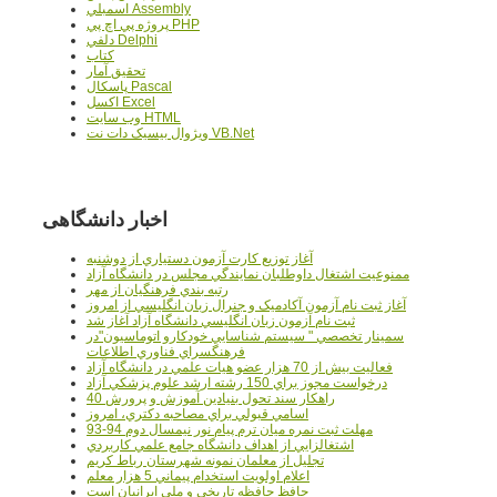
اسمبلي Assembly
پروژه پي اچ پي PHP
دلفي Delphi
کتاب
تحقيق آمار
پاسکال Pascal
اکسل Excel
وب سايت HTML
ويژوال بيسيک دات نت VB.Net
اخبار دانشگاهی
آغاز توزيع کارت آزمون دستياري از دوشنبه
ممنوعيت اشتغال داوطلبان نمايندگي مجلس در دانشگاه آزاد
رتبه بندي فرهنگيان از مهر
آغاز ثبت نام آزمون آکادميک و جنرال زبان انگليسي از امروز
ثبت نام آزمون زبان انگليسي دانشگاه آزاد آغاز شد
سمينار تخصصي " سيستم شناسايي خودکارو اتوماسيون"در
فرهنگسراي فناوري اطلاعات
فعاليت بيش از 70 هزار عضو هيات علمي در دانشگاه آزاد
درخواست مجوز براي 150 رشته ارشد علوم پزشکي آزاد
40 راهکار سند تحول بنيادين آموزش و پرورش
اسامي قبولي براي مصاحبه دکتري، امروز
مهلت ثبت نمره میان ترم پیام نور نیمسال دوم 94-93
اشتغالزايي از اهداف دانشگاه جامع علمي کاربردي
تجليل از معلمان نمونه شهرستان رباط کريم
اعلام اولويت استخدام پيماني 5 هزار معلم
حافظ حافظه تاريخي و ملي ايرانيان است