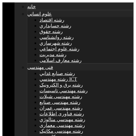
خانه
علوم انساني
رشته اقتصاد
رشته حسابداري
رشته حقوق
رشته روانشناسي
رشته شهرسازي
رشته علوم اجتماعي
رشته مديريت
رشته معارف اسلامی
فنی مهندسی
رشته صنايع غذايي
رشته مهندسي ICT
رشته برق و الکترونيک
رشته مهندسي تاسيسات
رشته مهندسی شیلات
رشته مهندسی صنایع
رشته مهندسی عمران
رشته فناوری اطلاعات
رشته مهندسي متالوژي
رشته مهندسی معماری
رشته مهندسی مکانیک