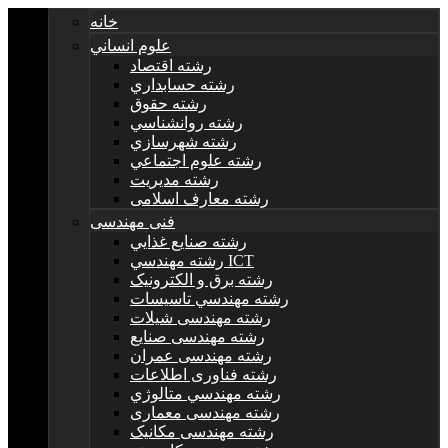
خانه
علوم انساني
رشته اقتصاد
رشته حسابداري
رشته حقوق
رشته روانشناسي
رشته شهرسازي
رشته علوم اجتماعي
رشته مديريت
رشته معارف اسلامی
فنی مهندسی
رشته صنايع غذايي
رشته مهندسي ICT
رشته برق و الکترونيک
رشته مهندسي تاسيسات
رشته مهندسی شیلات
رشته مهندسی صنایع
رشته مهندسی عمران
رشته فناوری اطلاعات
رشته مهندسي متالوژي
رشته مهندسی معماری
رشته مهندسی مکانیک