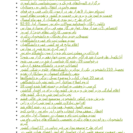
برگزاري المپيادهاي فيزيک و زيست‌شناسي دانش‌آموزي
سهم وانت در انتقال دانش به روستائيان
ثبت‌نام بيش از 9 هزار نفر در آزمون کارداني فني و حرفه‌اي
خدمت به آموزش و پرورش، خدمت به کشور و تقويت نظام است
اجراي طرح رتبه بندي فرهنگيان از مهرماه امسال
دانلود رایگان پاسخنامه سوالات پیام نور نیمسال اول 93-92
اختصاص 5 درصد از محل عوارض گاز مصرفي براي نوسازي مدارس
نام نويسي کارداني نظام جديد؛ از امروز
تسهيلات جديد بنياد نخبگان به دانشجويان دکتري
تمديد مهلت ثبت نام عمره دانشگاهيان
اعلام نتايج قرعه کشي عمره دانشگاهيان
ازسرگيري توزيع شير در مدارس
فردا آخرین مهلت ثبت نام بدون آزمون دانشگاه پیام نور
آیا تکمیل ظرفیت ارشد فراگیر پیام نور نوبت چهاردهم برگزار می شود؟
درخواست 29 رشته کارشناسي ارشد بررسي مي شود
انتصابات جديد در دانشگاه محقق اردبيلي
تحصيل 210 دانشجو در يکي از نوپاترين دانشکده‌هاي علوم پزشکي کشور
بدهي دانشگاه اصفهان به پيمانکاران تغذيه
عرضه 20 عنوان کتاب با موضوع سبک زندگي به دانشگاه‌ها
لزوم اصلاح ساختار آيين نامه نشريات دانشگاهي
18 کرسي پژوهشي به اساتيد برجسته اهدا شده است
اعلام آمادگي وزير آموزش و پرورش کشورمان براي در اختيار گذاشتن
تجربيات آموزشي به ديگر کشورهاي
پذيرش بدون کنکور دانشجو در موسسه آموزش عالي قشم
افزايش تبادلات علمي و آموزشي ايران و ژاپن
دستورالعمل تحصیل همزمان در دو رشته اعلام شد
اخطار : سقف مجاز انتخاب واحد را در پیام نور رعایت کنید
تمدید مهلت ثبت نام و مهمان در نیمسال اول پیام نور
دانشجويان روزانه دوره هاي دكتري تخصصي دانشگاه هاي دولتي وام مي
گيرند
اجراي طرح توسعه مدارس غير دولتي در 27 استان کشور
رئيس جمعيت توسعه علمي ايران خواستار افزايش اعضاي هيات علمي در