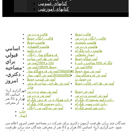
کتابهای عمومی
کتابهای آموزشی
قالب جوملا
قالب وردپرس
قالب رایگان وردپرس
قالب رایگان جوملا
هاست نامحدود
هاست جوملا
هاست وردپرس
هاست اقتصادی
اسامي
هاست ربات تلگرام
خرید دامنه
قبولي
ایمیل تبلیغاتی
فروشگاه ساز رایگان
آموزشگاه جوملا
آموزش طراحی سایت
براي
ساخت ربات با php تلگرام
آموزش html و css
مصاحبه
آموزش php
آموزش rsform جوملا
آموزش سئو جوملا
آموزش فروشگاه ساز hikashop
دکتري،
آموزش فروشگاه ساز
آموزش آگهی ساز djclassified
ویرچومارت
آموزش امنیت جوملا
امروز
آموزش طراحی قالب جوملا
آموزش طراحی سایت فروش
فایل
خبرگزاری آریا-
آموزش جوملا
آموزش سئو وردپرس
اسامی 30
آموزش امنیت وردپرس
آموزش وردپرس
هزار و 61 نفر
ربات دکمه شیشه ای تلگرام
ربات همکاری در فروش تلگرام
از معرفی
ربات جذب ممبر تلگرام
ربات پیوست فایل تلگرام
ربات ضد اسپم تلگرام
آموزش ووکامرس رایگان
چاپ
ایمیل
شدگان چند برابر ظرفیت آزمون دکتری برای شرکت در مصاحبه عصر امروز اعلام می
شود. خبرگزاری آریا- اسامی 30 هزار و 61 نفر از معرفی شدگان چند برابر ظرفیت