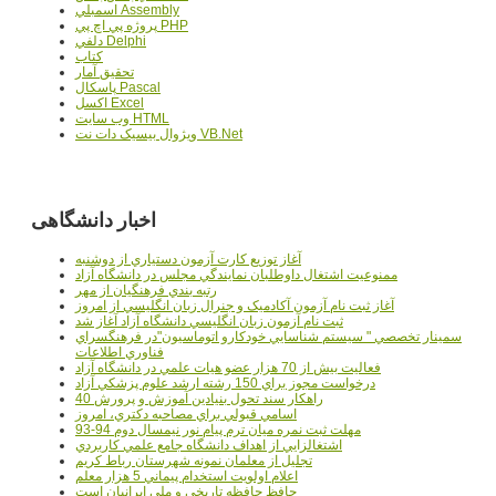
اسمبلي Assembly
پروژه پي اچ پي PHP
دلفي Delphi
کتاب
تحقيق آمار
پاسکال Pascal
اکسل Excel
وب سايت HTML
ويژوال بيسيک دات نت VB.Net
اخبار دانشگاهی
آغاز توزيع کارت آزمون دستياري از دوشنبه
ممنوعيت اشتغال داوطلبان نمايندگي مجلس در دانشگاه آزاد
رتبه بندي فرهنگيان از مهر
آغاز ثبت نام آزمون آکادميک و جنرال زبان انگليسي از امروز
ثبت نام آزمون زبان انگليسي دانشگاه آزاد آغاز شد
سمينار تخصصي " سيستم شناسايي خودکارو اتوماسيون"در فرهنگسراي
فناوري اطلاعات
فعاليت بيش از 70 هزار عضو هيات علمي در دانشگاه آزاد
درخواست مجوز براي 150 رشته ارشد علوم پزشکي آزاد
40 راهکار سند تحول بنيادين آموزش و پرورش
اسامي قبولي براي مصاحبه دکتري، امروز
مهلت ثبت نمره میان ترم پیام نور نیمسال دوم 94-93
اشتغالزايي از اهداف دانشگاه جامع علمي کاربردي
تجليل از معلمان نمونه شهرستان رباط کريم
اعلام اولويت استخدام پيماني 5 هزار معلم
حافظ حافظه تاريخي و ملي ايرانيان است