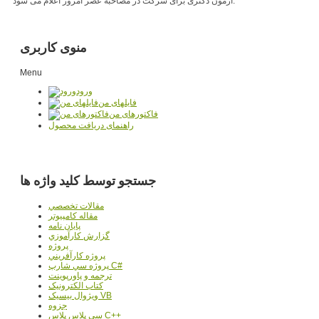
آزمون دکتری برای شرکت در مصاحبه عصر امروز اعلام می شود.
منوی کاربری
Menu
ورود
فایلهای من
فاکتورهای من
راهنمای دریافت محصول
جستجو توسط کلید واژه ها
مقالات تخصصي
مقاله کامپیوتر
پایان نامه
گزارش کارآموزي
پروژه
پروژه کارآفريني
پروژه سي شارپ C#
ترجمه و پاورپوينت
کتاب الکترونيک
ويژوال بيسيک VB
جزوه
سي پلاس پلاس C++