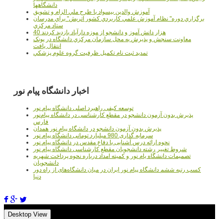
دانشگاهها
آموزش والدين بيسواد با طرح ملي الزام و تشويق
برگزاري دوره" نظام آموزش علمي كاربردي كشور اتريش" براي مدرسان
ستاد مرکزي
40 هزار دانش آموز و دانشجو از موزه دارآباد بازديد کردند
معاونت سنجش و پذيرش به محل سازمان مرکزي دانشگاه در پونک
انتقال يافت
تمديد ثبت نام تکميل ظرفيت گروه علوم پزشکي
اخبار دانشگاه پیام نور
توسعه کیفی راهبرد اصلی دانشگاه پیام نور
پذیرش بدون آزمون دانشجو در مقطع کارشناسی در دانشگاه پیام‌نور
فارس
پذیرش بدون آزمون دانشجو در دانشگاه پیام نور همدان
سرمایه گذاری 980 میلیارد تومانی دانشگاه پیام نور
نحوه ارائه درس آشنایی با دفاع مقدس در دانشگاه پیام نور
شروط تغییر رشته دانشجویان مقطع کارشناسی دانشگاه پیام نور
تصمیمات دانشگاه یام نور و کمیته امداد درباره نحوه پرداخت شهریه
دانشجویان
کسب رتبه ششم دانشگاه پیام نور ایران در میان دانشگاه‌های از راه دور
دنیا
Desktop View