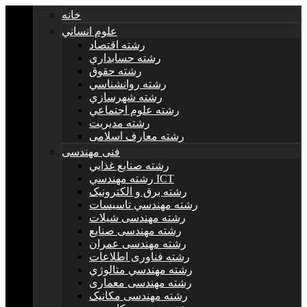
خانه
علوم انساني
رشته اقتصاد
رشته حسابداري
رشته حقوق
رشته روانشناسي
رشته شهرسازي
رشته علوم اجتماعي
رشته مديريت
رشته معارف اسلامی
فنی مهندسی
رشته صنايع غذايي
رشته مهندسي ICT
رشته برق و الکترونيک
رشته مهندسي تاسيسات
رشته مهندسی شیلات
رشته مهندسی صنایع
رشته مهندسی عمران
رشته فناوری اطلاعات
رشته مهندسي متالوژي
رشته مهندسی معماری
رشته مهندسی مکانیک