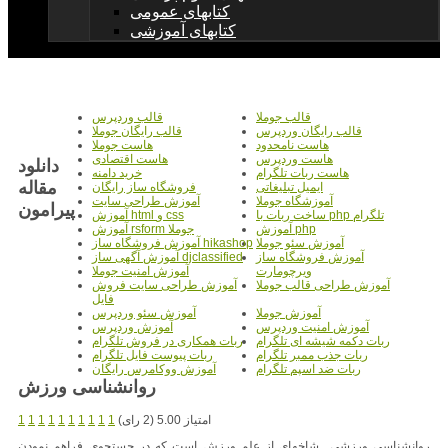
کتابهای عمومی
کتابهای آموزشی
قالب جوملا
قالب وردپرس
قالب رایگان وردپرس
قالب رایگان جوملا
هاست نامحدود
هاست جوملا
هاست وردپرس
هاست اقتصادی
دانلود
هاست ربات تلگرام
خرید دامنه
مقاله
ایمیل تبلیغاتی
فروشگاه ساز رایگان
آموزشگاه جوملا
آموزش طراحی سایت
پیرامون
ساخت ربات با php تلگرام
آموزش html و css
آموزش php
آموزش rsform جوملا
آموزش سئو جوملا
آموزش فروشگاه ساز hikashop
آموزش فروشگاه ساز
آموزش آگهی ساز djclassified
ویرچومارت
آموزش امنیت جوملا
آموزش طراحی قالب جوملا
آموزش طراحی سایت فروش
فایل
آموزش جوملا
آموزش سئو وردپرس
آموزش امنیت وردپرس
آموزش وردپرس
ربات دکمه شیشه ای تلگرام
ربات همکاری در فروش تلگرام
ربات جذب ممبر تلگرام
ربات پیوست فایل تلگرام
ربات ضد اسپم تلگرام
آموزش ووکامرس رایگان
روانشناسی ورزش
امتیاز 5.00 (2 رای)
1
1
1
1
1
1
1
1
1
1
روان‎شناسي ورزشي شاخه‎اي از علم ورزش است كه در جستجوي فراهم نمودن