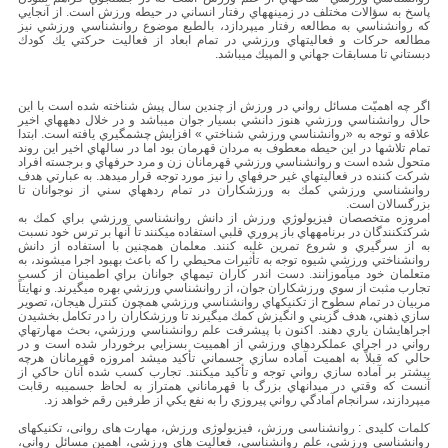
پاسخ به سؤالات مختلف در زمينه‎هاي رفتار انساني در حيطه ورزش است. از آنجايي
كه روان‎شناسي به مطالعه رفتار مي‎پردازد، بالطبع موضوع روان‎شناسي ورزشي نيز
مطالعه حركات و فعاليت‎هاي ورزشي در تمام ابعاد از فعاليت حركتي يك كودك
دبستاني تا مسابقات جهاني و المپيك مي‎باشد.
اگر چه اهميّت مسائل رواني در ورزش از چندين سال پيش شناخته شده است با اين
حال روان‎شناسي ورزشي هنوز دانشي بسيار جوان مي‎باشد و در خلال دهه‎هاي اخير
علاقه و توجه به «روان‎شناسي ورزشي شناختي » افزايش چشم‎گيري يافته است. ابتدا
تمام تلاش‎ها در اين حيطه معطوف به مردان قهرمان بود اما در سال‎هاي اخير اين روند
متحول شده است و روان‎شناسي ورزشي قهرمانان زن و مرد حرفه‎اي و برجسته افراد
شركت كننده در فعاليت‎هاي غير حرفه‏اي را نيز مورد توجه قرار مي‎دهد. به عبارتي هدف
روان‎شناسي ورزشي كمك به ورزشكاران در تمام رده‎هاي سني از نوجوانان تا
بزرگسالان است.
امروزه متخصصان فيزيولوژي ورزش از دانش روان‎شناسي ورزشي براي كمك به
شركت‎كنندگان در برنامه‎هاي باز پروري قلبي استفاده مي‎كنند تا آنها بر ترس خود نسبت
به از سرگيري و شروع تمرين غلبه كنند. معلمان همچنين با استفاده از دانش
روانشناختي ورزشي شيوه توجه به تأثيرات محيطي را كه باعث بهبود اجرا مي‎شوند، به
متعلمان خود مي‎آموزانند. دست اندر كاران تيمهاي جوانان براي اطمينان از كسب
تجارب مثبت از سوي ورزشكاران جوان، از روان‎شناسي ورزشي بهره مي‎گيرند. و نهايتاً
مربيان در تمام سطوح از تكنيكهاي روان‎شناسي ورزشي همچون كنترل هيجان، تصوير
سازي ذهني، هدف گزيني و انگيزش كمك مي‎گيرند تا ورزشكاران را در تكامل بخشيدن
اجراهايشان ياري دهند. اكنون با پيشرفت علم روان‎شناسي ورزشي، بحث مهارت‎هاي
رواني در اجراي عملكردهاي ورزشي از اهمييت بسزايي برخوردار شده است و در
حالي كه قبلاً به اهميت آماده سازي جسماني تأكيد مي‎شد امروزه قهرمانان هرچه
بيشتر بر آماده سازي رواني توجه و تأكيد مي‎كنند. تجارب كسب شده آنان حاكي از
آنست كه وقتي در ميدانهاي بزرگ با قهرماناني همتراز به لحاظ جسمي‎به رقابت
مي‎پردازند، سرانجام آمادگي رواني پيروزي را به نفع يكي از طرفين رقم خواهد زد.
کلمات کلیدی : روانشناسی ورزش، فیزیولوژی ورزش، مهارت های روانی، تکنیکهای
روانشناسی ورزشی، علم روانشناسی، فعالیت های ورزشی، اهمین مسائل روانی،