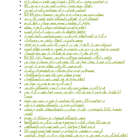
درخواست مجوز براي 150 رشته ارشد علوم پزشکي آزاد
40 راهکار سند تحول بنيادين آموزش و پرورش
اسامي قبولي براي مصاحبه دکتري، امروز
مهلت ثبت نمره میان ترم پیام نور نیمسال دوم 94-93
اشتغالزايي از اهداف دانشگاه جامع علمي کاربردي
تجليل از معلمان نمونه شهرستان رباط کريم
اعلام اولويت استخدام پيماني 5 هزار معلم
حافظ حافظه تاريخي و ملي ايرانيان است
برگزاري المپيادهاي فيزيک و زيست‌شناسي دانش‌آموزي
سهم وانت در انتقال دانش به روستائيان
ثبت‌نام بيش از 9 هزار نفر در آزمون کارداني فني و حرفه‌اي
خدمت به آموزش و پرورش، خدمت به کشور و تقويت نظام است
اجراي طرح رتبه بندي فرهنگيان از مهرماه امسال
دانلود رایگان پاسخنامه سوالات پیام نور نیمسال اول 93-92
اختصاص 5 درصد از محل عوارض گاز مصرفي براي نوسازي مدارس
نام نويسي کارداني نظام جديد؛ از امروز
تسهيلات جديد بنياد نخبگان به دانشجويان دکتري
تمديد مهلت ثبت نام عمره دانشگاهيان
اعلام نتايج قرعه کشي عمره دانشگاهيان
ازسرگيري توزيع شير در مدارس
فردا آخرین مهلت ثبت نام بدون آزمون دانشگاه پیام نور
آیا تکمیل ظرفیت ارشد فراگیر پیام نور نوبت چهاردهم برگزار می
شود؟
درخواست 29 رشته کارشناسي ارشد بررسي مي شود
انتصابات جديد در دانشگاه محقق اردبيلي
تحصيل 210 دانشجو در يکي از نوپاترين دانشکده‌هاي علوم پزشکي
کشور
بدهي دانشگاه اصفهان به پيمانکاران تغذيه
عرضه 20 عنوان کتاب با موضوع سبک زندگي به دانشگاه‌ها
لزوم اصلاح ساختار آيين نامه نشريات دانشگاهي
18 کرسي پژوهشي به اساتيد برجسته اهدا شده است
اعلام آمادگي وزير آموزش و پرورش کشورمان براي در اختيار گذاشتن