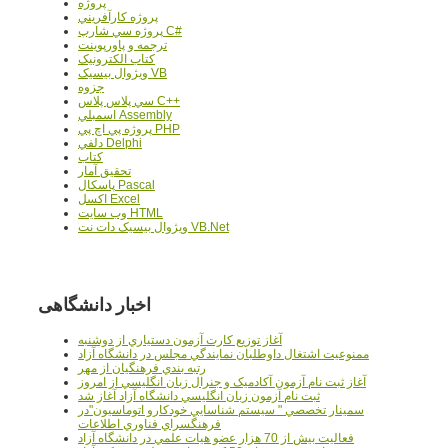
پروژه
پروژه کارآفريني
پروژه سي شارپ C#
ترجمه و پاورپوينت
کتاب الکترونيک
ويژوال بيسيک VB
جزوه
سي پلاس پلاس C++
اسمبلي Assembly
پروژه پي اچ پي PHP
دلفي Delphi
کتاب
تحقيق آمار
پاسکال Pascal
اکسل Excel
وب سايت HTML
ويژوال بيسيک دات نت VB.Net
اخبار دانشگاهی
آغاز توزيع کارت آزمون دستياري از دوشنبه
ممنوعيت اشتغال داوطلبان نمايندگي مجلس در دانشگاه آزاد
رتبه بندي فرهنگيان از مهر
آغاز ثبت نام آزمون آکادميک و جنرال زبان انگليسي از امروز
ثبت نام آزمون زبان انگليسي دانشگاه آزاد آغاز شد
سمينار تخصصي " سيستم شناسايي خودکارو اتوماسيون"در
فرهنگسراي فناوري اطلاعات
فعاليت بيش از 70 هزار عضو هيات علمي در دانشگاه آزاد