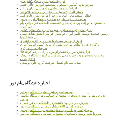
تجربيات آموزشي به ديگر کشورهاي
پذيرش بدون کنکور دانشجو در موسسه آموزش عالي قشم
افزايش تبادلات علمي و آموزشي ايران و ژاپن
دستورالعمل تحصیل همزمان در دو رشته اعلام شد
اخطار : سقف مجاز انتخاب واحد را در پیام نور رعایت کنید
تمدید مهلت ثبت نام و مهمان در نیمسال اول پیام نور
دانشجويان روزانه دوره هاي دكتري تخصصي دانشگاه هاي دولتي وام
مي گيرند
اجراي طرح توسعه مدارس غير دولتي در 27 استان کشور
رئيس جمعيت توسعه علمي ايران خواستار افزايش اعضاي هيات علمي
در دانشگاهها
آموزش والدين بيسواد با طرح ملي الزام و تشويق
برگزاري دوره" نظام آموزش علمي كاربردي كشور اتريش" براي
مدرسان ستاد مرکزي
40 هزار دانش آموز و دانشجو از موزه دارآباد بازديد کردند
معاونت سنجش و پذيرش به محل سازمان مرکزي دانشگاه در پونک
انتقال يافت
تمديد ثبت نام تکميل ظرفيت گروه علوم پزشکي
اخبار دانشگاه پیام نور
توسعه کیفی راهبرد اصلی دانشگاه پیام نور
پذیرش بدون آزمون دانشجو در مقطع کارشناسی در دانشگاه پیام‌نور
فارس
پذیرش بدون آزمون دانشجو در دانشگاه پیام نور همدان
سرمایه گذاری 980 میلیارد تومانی دانشگاه پیام نور
نحوه ارائه درس آشنایی با دفاع مقدس در دانشگاه پیام نور
شروط تغییر رشته دانشجویان مقطع کارشناسی دانشگاه پیام نور