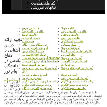
کتابهای عمومی
کتابهای آموزشی
قالب جوملا
قالب وردپرس
قالب رایگان وردپرس
قالب رایگان جوملا
هاست نامحدود
هاست جوملا
هاست وردپرس
هاست اقتصادی
نحوه ارائه
هاست ربات تلگرام
خرید دامنه
درس
ایمیل تبلیغاتی
فروشگاه ساز رایگان
آموزشگاه جوملا
آموزش طراحی سایت
آشنایی با
ساخت ربات با php تلگرام
آموزش html و css
دفاع
آموزش php
آموزش rsform جوملا
آموزش سئو جوملا
آموزش فروشگاه ساز hikashop
مقدس در
آموزش فروشگاه ساز
آموزش آگهی ساز djclassified
ویرچومارت
آموزش امنیت جوملا
دانشگاه
آموزش طراحی قالب جوملا
آموزش طراحی سایت فروش
پیام نور
فایل
آموزش جوملا
آموزش سئو وردپرس
آموزش امنیت وردپرس
آموزش وردپرس
1
1
1
1
1
1
1
ربات دکمه شیشه ای تلگرام
ربات همکاری در فروش تلگرام
امتیاز
1
1
1
ربات جذب ممبر تلگرام
ربات پیوست فایل تلگرام
0.00 (0 رای)
ربات ضد اسپم تلگرام
آموزش ووکامرس رایگان
درس " آشنایی
با دفاع مقدس " برای دانشجویان مقطع کارشناسی طبق ترمهای گذشته، در سال
تحصیلی جدید هم ارائه می شود و در گروه دروس اختیاری دانشجویان قرار دارد. درس
" آشنایی با دفاع مقدس " برای دانشجویان مقطع کارشناسی طبق ترمهای گذشته، در
سال تحصیلی جدید هم ارائه می شود و در گروه دروس اختیاری دانشجویان قرار دارد.