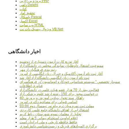
پروژه پي اچ پي PHP
دلفي Delphi
کتاب
تحقيق آمار
پاسکال Pascal
اکسل Excel
وب سايت HTML
ويژوال بيسيک دات نت VB.Net
اخبار دانشگاهی
آغاز توزيع کارت آزمون دستياري از دوشنبه
ممنوعيت اشتغال داوطلبان نمايندگي مجلس در دانشگاه آزاد
رتبه بندي فرهنگيان از مهر
آغاز ثبت نام آزمون آکادميک و جنرال زبان انگليسي از امروز
ثبت نام آزمون زبان انگليسي دانشگاه آزاد آغاز شد
سمينار تخصصي " سيستم شناسايي خودکارو اتوماسيون"در فرهنگسراي
فناوري اطلاعات
فعاليت بيش از 70 هزار عضو هيات علمي در دانشگاه آزاد
درخواست مجوز براي 150 رشته ارشد علوم پزشکي آزاد
40 راهکار سند تحول بنيادين آموزش و پرورش
اسامي قبولي براي مصاحبه دکتري، امروز
مهلت ثبت نمره میان ترم پیام نور نیمسال دوم 94-93
اشتغالزايي از اهداف دانشگاه جامع علمي کاربردي
تجليل از معلمان نمونه شهرستان رباط کريم
اعلام اولويت استخدام پيماني 5 هزار معلم
حافظ حافظه تاريخي و ملي ايرانيان است
برگزاري المپيادهاي فيزيک و زيست‌شناسي دانش‌آموزي