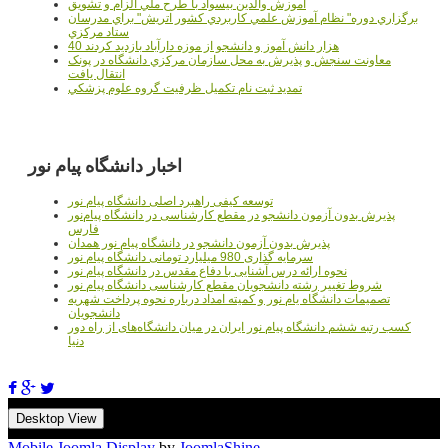
آموزش والدين بيسواد با طرح ملي الزام و تشويق
برگزاري دوره" نظام آموزش علمي كاربردي كشور اتريش" براي مدرسان
ستاد مرکزي
40 هزار دانش آموز و دانشجو از موزه دارآباد بازديد کردند
معاونت سنجش و پذيرش به محل سازمان مرکزي دانشگاه در پونک
انتقال يافت
تمديد ثبت نام تکميل ظرفيت گروه علوم پزشکي
اخبار دانشگاه پیام نور
توسعه کیفی راهبرد اصلی دانشگاه پیام نور
پذیرش بدون آزمون دانشجو در مقطع کارشناسی در دانشگاه پیام‌نور
فارس
پذیرش بدون آزمون دانشجو در دانشگاه پیام نور همدان
سرمایه گذاری 980 میلیارد تومانی دانشگاه پیام نور
نحوه ارائه درس آشنایی با دفاع مقدس در دانشگاه پیام نور
شروط تغییر رشته دانشجویان مقطع کارشناسی دانشگاه پیام نور
تصمیمات دانشگاه یام نور و کمیته امداد درباره نحوه پرداخت شهریه
دانشجویان
کسب رتبه ششم دانشگاه پیام نور ایران در میان دانشگاه‌های از راه دور
دنیا
Desktop View
Mobile Joomla Display
by
JoomlaShine