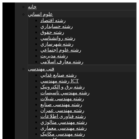
خانه
علوم انساني
رشته اقتصاد
رشته حسابداري
رشته حقوق
رشته روانشناسي
رشته شهرسازي
رشته علوم اجتماعي
رشته مديريت
رشته معارف اسلامی
فنی مهندسی
رشته صنايع غذايي
رشته مهندسي ICT
رشته برق و الکترونيک
رشته مهندسي تاسيسات
رشته مهندسی شیلات
رشته مهندسی صنایع
رشته مهندسی عمران
رشته فناوری اطلاعات
رشته مهندسي متالوژي
رشته مهندسی معماری
رشته مهندسی مکانیک