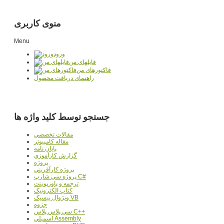
منوی کاربری
Menu
ورود
فایلهای من
فاکتورهای من
راهنمای دریافت محصول
جستجو توسط کلید واژه ها
مقالات تخصصي
مقاله کامپیوتر
پایان نامه
گزارش کارآموزي
پروژه
پروژه کارآفريني
پروژه سي شارپ C#
ترجمه و پاورپوينت
کتاب الکترونيک
ويژوال بيسيک VB
جزوه
سي پلاس پلاس C++
اسمبلي Assembly