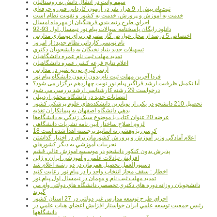
سهم وانت در انتقال دانش به روستائيان
ثبت‌نام بيش از 9 هزار نفر در آزمون کارداني فني و حرفه‌اي
خدمت به آموزش و پرورش، خدمت به کشور و تقويت نظام است
اجراي طرح رتبه بندي فرهنگيان از مهرماه امسال
دانلود رایگان پاسخنامه سوالات پیام نور نیمسال اول 93-92
اختصاص 5 درصد از محل عوارض گاز مصرفي براي نوسازي مدارس
نام نويسي کارداني نظام جديد؛ از امروز
تسهيلات جديد بنياد نخبگان به دانشجويان دکتري
تمديد مهلت ثبت نام عمره دانشگاهيان
اعلام نتايج قرعه کشي عمره دانشگاهيان
ازسرگيري توزيع شير در مدارس
فردا آخرین مهلت ثبت نام بدون آزمون دانشگاه پیام نور
آیا تکمیل ظرفیت ارشد فراگیر پیام نور نوبت چهاردهم برگزار می شود؟
درخواست 29 رشته کارشناسي ارشد بررسي مي شود
انتصابات جديد در دانشگاه محقق اردبيلي
تحصيل 210 دانشجو در يکي از نوپاترين دانشکده‌هاي علوم پزشکي کشور
بدهي دانشگاه اصفهان به پيمانکاران تغذيه
عرضه 20 عنوان کتاب با موضوع سبک زندگي به دانشگاه‌ها
لزوم اصلاح ساختار آيين نامه نشريات دانشگاهي
18 کرسي پژوهشي به اساتيد برجسته اهدا شده است
اعلام آمادگي وزير آموزش و پرورش کشورمان براي در اختيار گذاشتن
تجربيات آموزشي به ديگر کشورهاي
پذيرش بدون کنکور دانشجو در موسسه آموزش عالي قشم
افزايش تبادلات علمي و آموزشي ايران و ژاپن
دستورالعمل تحصیل همزمان در دو رشته اعلام شد
اخطار : سقف مجاز انتخاب واحد را در پیام نور رعایت کنید
تمدید مهلت ثبت نام و مهمان در نیمسال اول پیام نور
دانشجويان روزانه دوره هاي دكتري تخصصي دانشگاه هاي دولتي وام مي
گيرند
اجراي طرح توسعه مدارس غير دولتي در 27 استان کشور
رئيس جمعيت توسعه علمي ايران خواستار افزايش اعضاي هيات علمي در
دانشگاهها