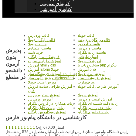
کتابهای عمومی
کتابهای آموزشی
قالب جوملا
قالب وردپرس
قالب رایگان وردپرس
قالب رایگان جوملا
هاست نامحدود
هاست جوملا
هاست وردپرس
هاست اقتصادی
پذیرش
هاست ربات تلگرام
خرید دامنه
بدون
ایمیل تبلیغاتی
فروشگاه ساز رایگان
آموزشگاه جوملا
آموزش طراحی سایت
آزمون
ساخت ربات با php تلگرام
آموزش html و css
دانشجو
آموزش php
آموزش rsform جوملا
آموزش سئو جوملا
آموزش فروشگاه ساز hikashop
در مقطع
آموزش فروشگاه ساز
آموزش آگهی ساز djclassified
ویرچومارت
آموزش امنیت جوملا
آموزش طراحی قالب جوملا
آموزش طراحی سایت فروش
فایل
آموزش جوملا
آموزش سئو وردپرس
آموزش امنیت وردپرس
آموزش وردپرس
ربات دکمه شیشه ای تلگرام
ربات همکاری در فروش تلگرام
ربات جذب ممبر تلگرام
ربات پیوست فایل تلگرام
ربات ضد اسپم تلگرام
آموزش ووکامرس رایگان
کارشناسی در دانشگاه پیام‌نور فارس
امتیاز 0.00 (0 رای)
1
1
1
1
1
1
1
1
1
1
رئیس دانشگاه پیام نور استان فارس از ثبت نام داوطلبان تحصیل در 575 رشته محل
در مقطع کارشناسی خبر داد. رئیس دانشگاه پیام نور استان فارس از ثبت نام