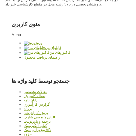
داوطلبان تحصیل در 575 رشته محل در مقطع کارشناسی خبر داد.
منوی کاربری
Menu
ورود
فایلهای من
فاکتورهای من
راهنمای دریافت محصول
جستجو توسط کلید واژه ها
مقالات تخصصي
مقاله کامپیوتر
پایان نامه
گزارش کارآموزي
پروژه
پروژه کارآفريني
پروژه سي شارپ C#
ترجمه و پاورپوينت
کتاب الکترونيک
ويژوال بيسيک VB
جزوه