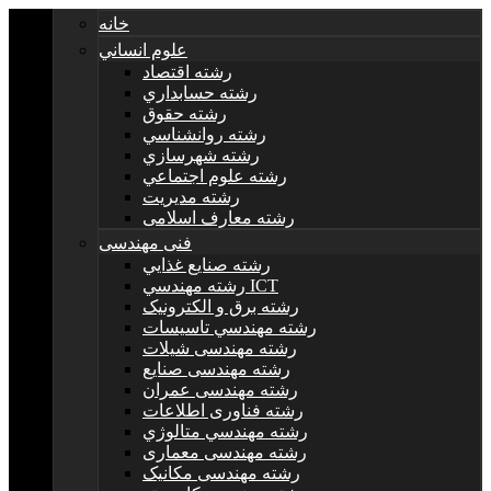
خانه
علوم انساني
رشته اقتصاد
رشته حسابداري
رشته حقوق
رشته روانشناسي
رشته شهرسازي
رشته علوم اجتماعي
رشته مديريت
رشته معارف اسلامی
فنی مهندسی
رشته صنايع غذايي
رشته مهندسي ICT
رشته برق و الکترونيک
رشته مهندسي تاسيسات
رشته مهندسی شیلات
رشته مهندسی صنایع
رشته مهندسی عمران
رشته فناوری اطلاعات
رشته مهندسي متالوژي
رشته مهندسی معماری
رشته مهندسی مکانیک