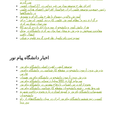
مي گيرند
اجراي طرح توسعه مدارس غير دولتي در 27 استان کشور
رئيس جمعيت توسعه علمي ايران خواستار افزايش اعضاي هيات علمي
در دانشگاهها
آموزش والدين بيسواد با طرح ملي الزام و تشويق
برگزاري دوره" نظام آموزش علمي كاربردي كشور اتريش" براي
مدرسان ستاد مرکزي
40 هزار دانش آموز و دانشجو از موزه دارآباد بازديد کردند
معاونت سنجش و پذيرش به محل سازمان مرکزي دانشگاه در پونک
انتقال يافت
تمديد ثبت نام تکميل ظرفيت گروه علوم پزشکي
اخبار دانشگاه پیام نور
توسعه کیفی راهبرد اصلی دانشگاه پیام نور
پذیرش بدون آزمون دانشجو در مقطع کارشناسی در دانشگاه پیام‌نور
فارس
پذیرش بدون آزمون دانشجو در دانشگاه پیام نور همدان
سرمایه گذاری 980 میلیارد تومانی دانشگاه پیام نور
نحوه ارائه درس آشنایی با دفاع مقدس در دانشگاه پیام نور
شروط تغییر رشته دانشجویان مقطع کارشناسی دانشگاه پیام نور
تصمیمات دانشگاه یام نور و کمیته امداد درباره نحوه پرداخت شهریه
دانشجویان
کسب رتبه ششم دانشگاه پیام نور ایران در میان دانشگاه‌های از راه
دور دنیا