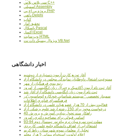
سي پلاس پلاس C++
اسمبلي Assembly
پروژه پي اچ پي PHP
دلفي Delphi
کتاب
تحقيق آمار
پاسکال Pascal
اکسل Excel
وب سايت HTML
ويژوال بيسيک دات نت VB.Net
اخبار دانشگاهی
آغاز توزيع کارت آزمون دستياري از دوشنبه
ممنوعيت اشتغال داوطلبان نمايندگي مجلس در دانشگاه آزاد
رتبه بندي فرهنگيان از مهر
آغاز ثبت نام آزمون آکادميک و جنرال زبان انگليسي از امروز
ثبت نام آزمون زبان انگليسي دانشگاه آزاد آغاز شد
سمينار تخصصي " سيستم شناسايي خودکارو اتوماسيون"در
فرهنگسراي فناوري اطلاعات
فعاليت بيش از 70 هزار عضو هيات علمي در دانشگاه آزاد
درخواست مجوز براي 150 رشته ارشد علوم پزشکي آزاد
40 راهکار سند تحول بنيادين آموزش و پرورش
اسامي قبولي براي مصاحبه دکتري، امروز
مهلت ثبت نمره میان ترم پیام نور نیمسال دوم 94-93
اشتغالزايي از اهداف دانشگاه جامع علمي کاربردي
تجليل از معلمان نمونه شهرستان رباط کريم
اعلام اولويت استخدام پيماني 5 هزار معلم