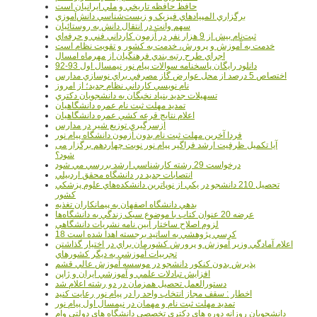
حافظ حافظه تاريخي و ملي ايرانيان است
برگزاري المپيادهاي فيزيک و زيست‌شناسي دانش‌آموزي
سهم وانت در انتقال دانش به روستائيان
ثبت‌نام بيش از 9 هزار نفر در آزمون کارداني فني و حرفه‌اي
خدمت به آموزش و پرورش، خدمت به کشور و تقويت نظام است
اجراي طرح رتبه بندي فرهنگيان از مهرماه امسال
دانلود رایگان پاسخنامه سوالات پیام نور نیمسال اول 93-92
اختصاص 5 درصد از محل عوارض گاز مصرفي براي نوسازي مدارس
نام نويسي کارداني نظام جديد؛ از امروز
تسهيلات جديد بنياد نخبگان به دانشجويان دکتري
تمديد مهلت ثبت نام عمره دانشگاهيان
اعلام نتايج قرعه کشي عمره دانشگاهيان
ازسرگيري توزيع شير در مدارس
فردا آخرین مهلت ثبت نام بدون آزمون دانشگاه پیام نور
آیا تکمیل ظرفیت ارشد فراگیر پیام نور نوبت چهاردهم برگزار می
شود؟
درخواست 29 رشته کارشناسي ارشد بررسي مي شود
انتصابات جديد در دانشگاه محقق اردبيلي
تحصيل 210 دانشجو در يکي از نوپاترين دانشکده‌هاي علوم پزشکي
کشور
بدهي دانشگاه اصفهان به پيمانکاران تغذيه
عرضه 20 عنوان کتاب با موضوع سبک زندگي به دانشگاه‌ها
لزوم اصلاح ساختار آيين نامه نشريات دانشگاهي
18 کرسي پژوهشي به اساتيد برجسته اهدا شده است
اعلام آمادگي وزير آموزش و پرورش کشورمان براي در اختيار گذاشتن
تجربيات آموزشي به ديگر کشورهاي
پذيرش بدون کنکور دانشجو در موسسه آموزش عالي قشم
افزايش تبادلات علمي و آموزشي ايران و ژاپن
دستورالعمل تحصیل همزمان در دو رشته اعلام شد
اخطار : سقف مجاز انتخاب واحد را در پیام نور رعایت کنید
تمدید مهلت ثبت نام و مهمان در نیمسال اول پیام نور
دانشجويان روزانه دوره هاي دكتري تخصصي دانشگاه هاي دولتي وام