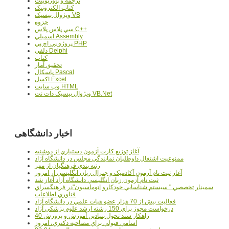
ترجمه و پاورپوينت
کتاب الکترونيک
ويژوال بيسيک VB
جزوه
سي پلاس پلاس C++
اسمبلي Assembly
پروژه پي اچ پي PHP
دلفي Delphi
کتاب
تحقيق آمار
پاسکال Pascal
اکسل Excel
وب سايت HTML
ويژوال بيسيک دات نت VB.Net
اخبار دانشگاهی
آغاز توزيع کارت آزمون دستياري از دوشنبه
ممنوعيت اشتغال داوطلبان نمايندگي مجلس در دانشگاه آزاد
رتبه بندي فرهنگيان از مهر
آغاز ثبت نام آزمون آکادميک و جنرال زبان انگليسي از امروز
ثبت نام آزمون زبان انگليسي دانشگاه آزاد آغاز شد
سمينار تخصصي " سيستم شناسايي خودکارو اتوماسيون"در فرهنگسراي
فناوري اطلاعات
فعاليت بيش از 70 هزار عضو هيات علمي در دانشگاه آزاد
درخواست مجوز براي 150 رشته ارشد علوم پزشکي آزاد
40 راهکار سند تحول بنيادين آموزش و پرورش
اسامي قبولي براي مصاحبه دکتري، امروز