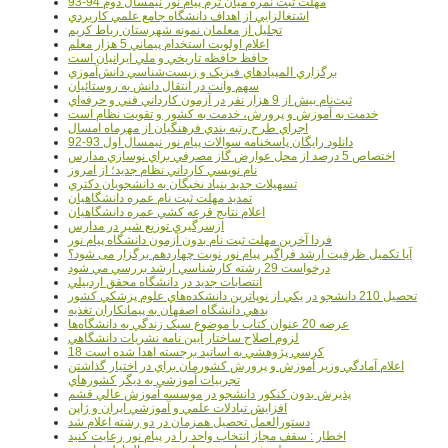
مهلت ثبت نمره میان ترم پیام نور نیمسال دوم 94-93
اشتغالزايي از اهداف دانشگاه جامع علمي کاربردي
تجليل از معلمان نمونه شهرستان رباط کريم
اعلام اولويت استخدام پيماني 5 هزار معلم
حافظ حافظه تاريخي و ملي ايرانيان است
برگزاري المپيادهاي فيزيک و زيست‌شناسي دانش‌آموزي
سهم وانت در انتقال دانش به روستائيان
ثبت‌نام بيش از 9 هزار نفر در آزمون کارداني فني و حرفه‌اي
خدمت به آموزش و پرورش، خدمت به کشور و تقويت نظام است
اجراي طرح رتبه بندي فرهنگيان از مهرماه امسال
دانلود رایگان پاسخنامه سوالات پیام نور نیمسال اول 93-92
اختصاص 5 درصد از محل عوارض گاز مصرفي براي نوسازي مدارس
نام نويسي کارداني نظام جديد؛ از امروز
تسهيلات جديد بنياد نخبگان به دانشجويان دکتري
تمديد مهلت ثبت نام عمره دانشگاهيان
اعلام نتايج قرعه کشي عمره دانشگاهيان
ازسرگيري توزيع شير در مدارس
فردا آخرین مهلت ثبت نام بدون آزمون دانشگاه پیام نور
آیا تکمیل ظرفیت ارشد فراگیر پیام نور نوبت چهاردهم برگزار می شود؟
درخواست 29 رشته کارشناسي ارشد بررسي مي شود
انتصابات جديد در دانشگاه محقق اردبيلي
تحصيل 210 دانشجو در يکي از نوپاترين دانشکده‌هاي علوم پزشکي کشور
بدهي دانشگاه اصفهان به پيمانکاران تغذيه
عرضه 20 عنوان کتاب با موضوع سبک زندگي به دانشگاه‌ها
لزوم اصلاح ساختار آيين نامه نشريات دانشگاهي
18 کرسي پژوهشي به اساتيد برجسته اهدا شده است
اعلام آمادگي وزير آموزش و پرورش کشورمان براي در اختيار گذاشتن
تجربيات آموزشي به ديگر کشورهاي
پذيرش بدون کنکور دانشجو در موسسه آموزش عالي قشم
افزايش تبادلات علمي و آموزشي ايران و ژاپن
دستورالعمل تحصیل همزمان در دو رشته اعلام شد
اخطار : سقف مجاز انتخاب واحد را در پیام نور رعایت کنید