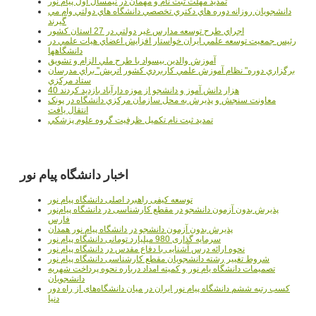
تمدید مهلت ثبت نام و مهمان در نیمسال اول پیام نور
دانشجويان روزانه دوره هاي دكتري تخصصي دانشگاه هاي دولتي وام مي
گيرند
اجراي طرح توسعه مدارس غير دولتي در 27 استان کشور
رئيس جمعيت توسعه علمي ايران خواستار افزايش اعضاي هيات علمي در
دانشگاهها
آموزش والدين بيسواد با طرح ملي الزام و تشويق
برگزاري دوره" نظام آموزش علمي كاربردي كشور اتريش" براي مدرسان
ستاد مرکزي
40 هزار دانش آموز و دانشجو از موزه دارآباد بازديد کردند
معاونت سنجش و پذيرش به محل سازمان مرکزي دانشگاه در پونک
انتقال يافت
تمديد ثبت نام تکميل ظرفيت گروه علوم پزشکي
اخبار دانشگاه پیام نور
توسعه کیفی راهبرد اصلی دانشگاه پیام نور
پذیرش بدون آزمون دانشجو در مقطع کارشناسی در دانشگاه پیام‌نور
فارس
پذیرش بدون آزمون دانشجو در دانشگاه پیام نور همدان
سرمایه گذاری 980 میلیارد تومانی دانشگاه پیام نور
نحوه ارائه درس آشنایی با دفاع مقدس در دانشگاه پیام نور
شروط تغییر رشته دانشجویان مقطع کارشناسی دانشگاه پیام نور
تصمیمات دانشگاه یام نور و کمیته امداد درباره نحوه پرداخت شهریه
دانشجویان
کسب رتبه ششم دانشگاه پیام نور ایران در میان دانشگاه‌های از راه دور
دنیا