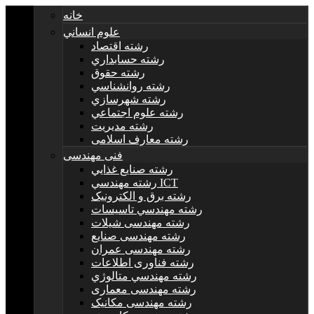
خانه
علوم انساني
رشته اقتصاد
رشته حسابداري
رشته حقوق
رشته روانشناسي
رشته شهرسازي
رشته علوم اجتماعي
رشته مديريت
رشته معارف اسلامی
فنی مهندسی
رشته صنايع غذايي
رشته مهندسي ICT
رشته برق و الکترونيک
رشته مهندسي تاسيسات
رشته مهندسی شیلات
رشته مهندسی صنایع
رشته مهندسی عمران
رشته فناوری اطلاعات
رشته مهندسي متالوژي
رشته مهندسی معماری
رشته مهندسی مکانیک