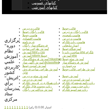
کتابهای عمومی
کتابهای آموزشی
قالب جوملا
قالب وردپرس
قالب رایگان وردپرس
قالب رایگان جوملا
هاست نامحدود
هاست جوملا
هاست وردپرس
هاست اقتصادی
برگزاري
هاست ربات تلگرام
خرید دامنه
دوره"
ایمیل تبلیغاتی
فروشگاه ساز رایگان
آموزشگاه جوملا
آموزش طراحی سایت
نظام
ساخت ربات با php تلگرام
آموزش html و css
آموزش
آموزش php
آموزش rsform جوملا
آموزش سئو جوملا
آموزش فروشگاه ساز hikashop
علمي
آموزش فروشگاه ساز
آموزش آگهی ساز djclassified
ویرچومارت
آموزش امنیت جوملا
كاربردي
آموزش طراحی قالب جوملا
آموزش طراحی سایت فروش
كشور
فایل
آموزش جوملا
آموزش سئو وردپرس
اتريش"
آموزش امنیت وردپرس
آموزش وردپرس
براي
ربات دکمه شیشه ای تلگرام
ربات همکاری در فروش تلگرام
ربات جذب ممبر تلگرام
ربات پیوست فایل تلگرام
مدرسان
ربات ضد اسپم تلگرام
آموزش ووکامرس رایگان
ستاد
مرکزي
امتیاز 0.00 (0 رای)
1
1
1
1
1
1
1
1
1
1