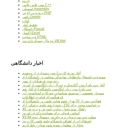
جزوه
سي پلاس پلاس C++
اسمبلي Assembly
پروژه پي اچ پي PHP
دلفي Delphi
کتاب
تحقيق آمار
پاسکال Pascal
اکسل Excel
وب سايت HTML
ويژوال بيسيک دات نت VB.Net
اخبار دانشگاهی
آغاز توزيع کارت آزمون دستياري از دوشنبه
ممنوعيت اشتغال داوطلبان نمايندگي مجلس در دانشگاه آزاد
رتبه بندي فرهنگيان از مهر
آغاز ثبت نام آزمون آکادميک و جنرال زبان انگليسي از امروز
ثبت نام آزمون زبان انگليسي دانشگاه آزاد آغاز شد
سمينار تخصصي " سيستم شناسايي خودکارو اتوماسيون"در
فرهنگسراي فناوري اطلاعات
فعاليت بيش از 70 هزار عضو هيات علمي در دانشگاه آزاد
درخواست مجوز براي 150 رشته ارشد علوم پزشکي آزاد
40 راهکار سند تحول بنيادين آموزش و پرورش
اسامي قبولي براي مصاحبه دکتري، امروز
مهلت ثبت نمره میان ترم پیام نور نیمسال دوم 94-93
اشتغالزايي از اهداف دانشگاه جامع علمي کاربردي
تجليل از معلمان نمونه شهرستان رباط کريم