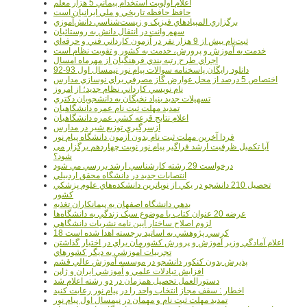
اعلام اولويت استخدام پيماني 5 هزار معلم
حافظ حافظه تاريخي و ملي ايرانيان است
برگزاري المپيادهاي فيزيک و زيست‌شناسي دانش‌آموزي
سهم وانت در انتقال دانش به روستائيان
ثبت‌نام بيش از 9 هزار نفر در آزمون کارداني فني و حرفه‌اي
خدمت به آموزش و پرورش، خدمت به کشور و تقويت نظام است
اجراي طرح رتبه بندي فرهنگيان از مهرماه امسال
دانلود رایگان پاسخنامه سوالات پیام نور نیمسال اول 93-92
اختصاص 5 درصد از محل عوارض گاز مصرفي براي نوسازي مدارس
نام نويسي کارداني نظام جديد؛ از امروز
تسهيلات جديد بنياد نخبگان به دانشجويان دکتري
تمديد مهلت ثبت نام عمره دانشگاهيان
اعلام نتايج قرعه کشي عمره دانشگاهيان
ازسرگيري توزيع شير در مدارس
فردا آخرین مهلت ثبت نام بدون آزمون دانشگاه پیام نور
آیا تکمیل ظرفیت ارشد فراگیر پیام نور نوبت چهاردهم برگزار می
شود؟
درخواست 29 رشته کارشناسي ارشد بررسي مي شود
انتصابات جديد در دانشگاه محقق اردبيلي
تحصيل 210 دانشجو در يکي از نوپاترين دانشکده‌هاي علوم پزشکي
کشور
بدهي دانشگاه اصفهان به پيمانکاران تغذيه
عرضه 20 عنوان کتاب با موضوع سبک زندگي به دانشگاه‌ها
لزوم اصلاح ساختار آيين نامه نشريات دانشگاهي
18 کرسي پژوهشي به اساتيد برجسته اهدا شده است
اعلام آمادگي وزير آموزش و پرورش کشورمان براي در اختيار گذاشتن
تجربيات آموزشي به ديگر کشورهاي
پذيرش بدون کنکور دانشجو در موسسه آموزش عالي قشم
افزايش تبادلات علمي و آموزشي ايران و ژاپن
دستورالعمل تحصیل همزمان در دو رشته اعلام شد
اخطار : سقف مجاز انتخاب واحد را در پیام نور رعایت کنید
تمدید مهلت ثبت نام و مهمان در نیمسال اول پیام نور