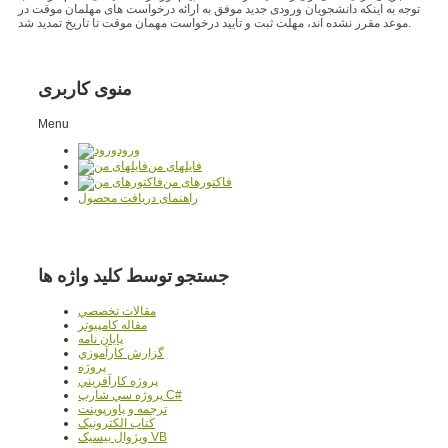
توجه به اینکه دانشجویان ورودی جدید موفق به ارائه درخواست های مهلمان موقت در
موعد مقرر نشده اند، مهلت ثبت و تایید درخواست مهمان موقت تا تاریخ تمدید شد.
منوی کاربری
Menu
ورود
فایلهای من
فاکتورهای من
راهنمای دریافت محصول
جستجو توسط کلید واژه ها
مقالات تخصصي
مقاله کامپیوتر
پایان نامه
گزارش کارآموزي
پروژه
پروژه کارآفريني
پروژه سي شارپ C#
ترجمه و پاورپوينت
کتاب الکترونيک
ويژوال بيسيک VB