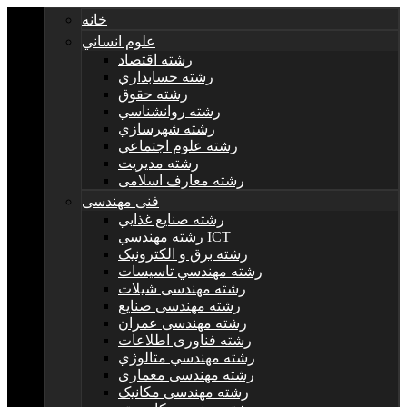
خانه
علوم انساني
رشته اقتصاد
رشته حسابداري
رشته حقوق
رشته روانشناسي
رشته شهرسازي
رشته علوم اجتماعي
رشته مديريت
رشته معارف اسلامی
فنی مهندسی
رشته صنايع غذايي
رشته مهندسي ICT
رشته برق و الکترونيک
رشته مهندسي تاسيسات
رشته مهندسی شیلات
رشته مهندسی صنایع
رشته مهندسی عمران
رشته فناوری اطلاعات
رشته مهندسي متالوژي
رشته مهندسی معماری
رشته مهندسی مکانیک