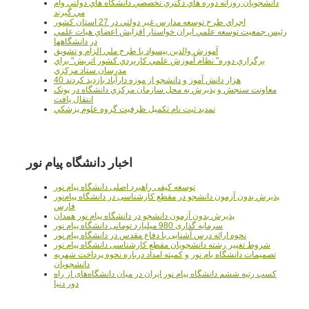
دانشجويان روزانه دوره هاي دكتري تخصصي دانشگاه هاي دولتي وام
مي گيرند
اجراي طرح توسعه مدارس غير دولتي در 27 استان کشور
رئيس جمعيت توسعه علمي ايران خواستار افزايش اعضاي هيات علمي
در دانشگاهها
آموزش والدين بيسواد با طرح ملي الزام و تشويق
برگزاري دوره" نظام آموزش علمي كاربردي كشور اتريش" براي
مدرسان ستاد مرکزي
40 هزار دانش آموز و دانشجو از موزه دارآباد بازديد کردند
معاونت سنجش و پذيرش به محل سازمان مرکزي دانشگاه در پونک
انتقال يافت
تمديد ثبت نام تکميل ظرفيت گروه علوم پزشکي
اخبار دانشگاه پیام نور
توسعه کیفی راهبرد اصلی دانشگاه پیام نور
پذیرش بدون آزمون دانشجو در مقطع کارشناسی در دانشگاه پیام‌نور
فارس
پذیرش بدون آزمون دانشجو در دانشگاه پیام نور همدان
سرمایه گذاری 980 میلیارد تومانی دانشگاه پیام نور
نحوه ارائه درس آشنایی با دفاع مقدس در دانشگاه پیام نور
شروط تغییر رشته دانشجویان مقطع کارشناسی دانشگاه پیام نور
تصمیمات دانشگاه یام نور و کمیته امداد درباره نحوه پرداخت شهریه
دانشجویان
کسب رتبه ششم دانشگاه پیام نور ایران در میان دانشگاه‌های از راه
دور دنیا