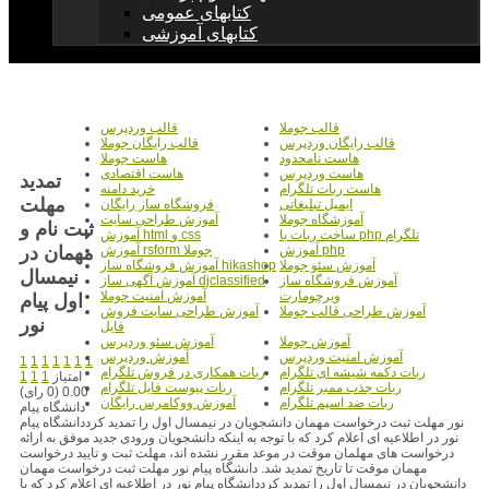
کتابهای عمومی
کتابهای آموزشی
قالب جوملا
قالب وردپرس
قالب رایگان وردپرس
قالب رایگان جوملا
هاست نامحدود
هاست جوملا
هاست وردپرس
هاست اقتصادی
تمدید
هاست ربات تلگرام
خرید دامنه
مهلت
ایمیل تبلیغاتی
فروشگاه ساز رایگان
آموزشگاه جوملا
آموزش طراحی سایت
ثبت نام و
ساخت ربات با php تلگرام
آموزش html و css
مهمان در
آموزش php
آموزش rsform جوملا
آموزش سئو جوملا
آموزش فروشگاه ساز hikashop
نیمسال
آموزش فروشگاه ساز
آموزش آگهی ساز djclassified
ویرچومارت
آموزش امنیت جوملا
اول پیام
آموزش طراحی قالب جوملا
آموزش طراحی سایت فروش
نور
فایل
آموزش جوملا
آموزش سئو وردپرس
آموزش امنیت وردپرس
آموزش وردپرس
1
1
1
1
1
1
1
ربات دکمه شیشه ای تلگرام
ربات همکاری در فروش تلگرام
امتیاز
1
1
1
ربات جذب ممبر تلگرام
ربات پیوست فایل تلگرام
0.00 (0 رای)
ربات ضد اسپم تلگرام
آموزش ووکامرس رایگان
دانشگاه پیام
نور مهلت ثبت درخواست مهمان دانشجویان در نیمسال اول را تمدید کرددانشگاه پیام
نور در اطلاعیه ای اعلام کرد که با توجه به اینکه دانشجویان ورودی جدید موفق به ارائه
درخواست های مهلمان موقت در موعد مقرر نشده اند، مهلت ثبت و تایید درخواست
مهمان موقت تا تاریخ تمدید شد. دانشگاه پیام نور مهلت ثبت درخواست مهمان
دانشجویان در نیمسال اول را تمدید کرددانشگاه پیام نور در اطلاعیه ای اعلام کرد که با