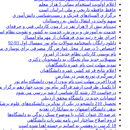
اعلام اولويت استخدام پيماني 5 هزار معلم
حافظ حافظه تاريخي و ملي ايرانيان است
برگزاري المپيادهاي فيزيک و زيست‌شناسي دانش‌آموزي
سهم وانت در انتقال دانش به روستائيان
ثبت‌نام بيش از 9 هزار نفر در آزمون کارداني فني و حرفه‌اي
خدمت به آموزش و پرورش، خدمت به کشور و تقويت نظام ا
اجراي طرح رتبه بندي فرهنگيان از مهرماه امسال
دانلود رایگان پاسخنامه سوالات پیام نور نیمسال اول 93-92
اختصاص 5 درصد از محل عوارض گاز مصرفي براي نوسازي مدارس
نام نويسي کارداني نظام جديد؛ از امروز
تسهيلات جديد بنياد نخبگان به دانشجويان دکتري
تمديد مهلت ثبت نام عمره دانشگاهيان
اعلام نتايج قرعه کشي عمره دانشگاهيان
ازسرگيري توزيع شير در مدارس
فردا آخرین مهلت ثبت نام بدون آزمون دانشگاه پیام نور
آیا تکمیل ظرفیت ارشد فراگیر پیام نور نوبت چهاردهم برگزار 
درخواست 29 رشته کارشناسي ارشد بررسي مي شود
انتصابات جديد در دانشگاه محقق اردبيلي
تحصيل 210 دانشجو در يکي از نوپاترين دانشکده‌هاي علوم پزشکي کشور
بدهي دانشگاه اصفهان به پيمانکاران تغذيه
عرضه 20 عنوان کتاب با موضوع سبک زندگي به دانشگاه‌ها
لزوم اصلاح ساختار آيين نامه نشريات دانشگاهي
18 کرسي پژوهشي به اساتيد برجسته اهدا شده است