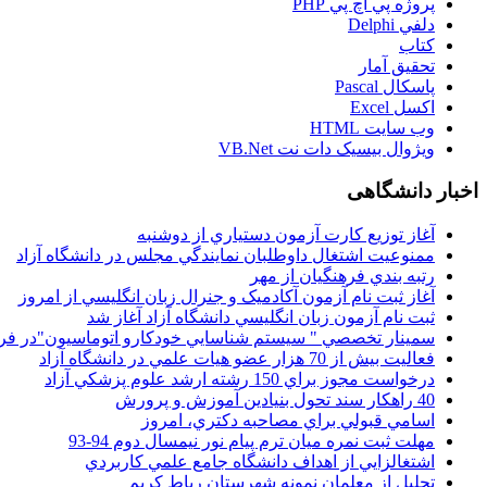
پروژه پي اچ پي PHP
دلفي Delphi
کتاب
تحقيق آمار
پاسکال Pascal
اکسل Excel
وب سايت HTML
ويژوال بيسيک دات نت VB.Net
اخبار دانشگاهی
آغاز توزيع کارت آزمون دستياري از دوشنبه
ممنوعيت اشتغال داوطلبان نمايندگي مجلس در دانشگاه آزاد
رتبه بندي فرهنگيان از مهر
آغاز ثبت نام آزمون آکادميک و جنرال زبان انگليسي از امروز
ثبت نام آزمون زبان انگليسي دانشگاه آزاد آغاز شد
سمينار تخصصي " سيستم شناسايي خودکارو اتوماسيون"در فر
فعاليت بيش از 70 هزار عضو هيات علمي در دانشگاه آزاد
درخواست مجوز براي 150 رشته ارشد علوم پزشکي آزاد
40 راهکار سند تحول بنيادين آموزش و پرورش
اسامي قبولي براي مصاحبه دکتري، امروز
مهلت ثبت نمره میان ترم پیام نور نیمسال دوم 94-93
اشتغالزايي از اهداف دانشگاه جامع علمي کاربردي
تجليل از معلمان نمونه شهرستان رباط کريم