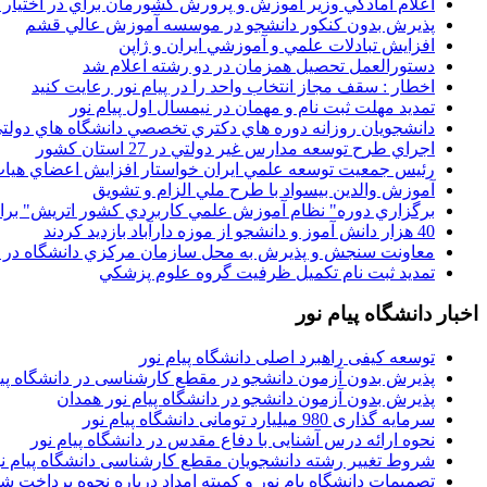
اعلام آمادگي وزير آموزش و پرورش کشورمان براي در اختيار
پذيرش بدون کنکور دانشجو در موسسه آموزش عالي قشم
افزايش تبادلات علمي و آموزشي ايران و ژاپن
دستورالعمل تحصیل همزمان در دو رشته اعلام شد
اخطار : سقف مجاز انتخاب واحد را در پیام نور رعایت کنید
تمدید مهلت ثبت نام و مهمان در نیمسال اول پیام نور
دانشجويان روزانه دوره هاي دكتري تخصصي دانشگاه هاي دولتي
اجراي طرح توسعه مدارس غير دولتي در 27 استان کشور
رئيس جمعيت توسعه علمي ايران خواستار افزايش اعضاي هيات
آموزش والدين بيسواد با طرح ملي الزام و تشويق
برگزاري دوره" نظام آموزش علمي كاربردي كشور اتريش" بر
40 هزار دانش آموز و دانشجو از موزه دارآباد بازديد کردند
معاونت سنجش و پذيرش به محل سازمان مرکزي دانشگاه در پو
تمديد ثبت نام تکميل ظرفيت گروه علوم پزشکي
اخبار دانشگاه پیام نور
توسعه کیفی راهبرد اصلی دانشگاه پیام نور
پذیرش بدون آزمون دانشجو در مقطع کارشناسی در دانشگاه پیا
پذیرش بدون آزمون دانشجو در دانشگاه پیام نور همدان
سرمایه گذاری 980 میلیارد تومانی دانشگاه پیام نور
نحوه ارائه درس آشنایی با دفاع مقدس در دانشگاه پیام نور
شروط تغییر رشته دانشجویان مقطع کارشناسی دانشگاه پیام ن
تصمیمات دانشگاه یام نور و کمیته امداد درباره نحوه پرداخت ش