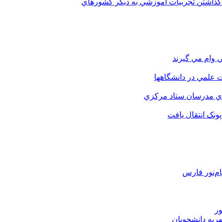
 گذاشتن تجربيات آموزشي به ديگر کشورهاي
 وام مي گيرند
 علمي در دانشگاهها
اي مدرسان ستاد مرکزي
نک انتقال يافت
م‌نور فارس
ور
هریه دانشجویان