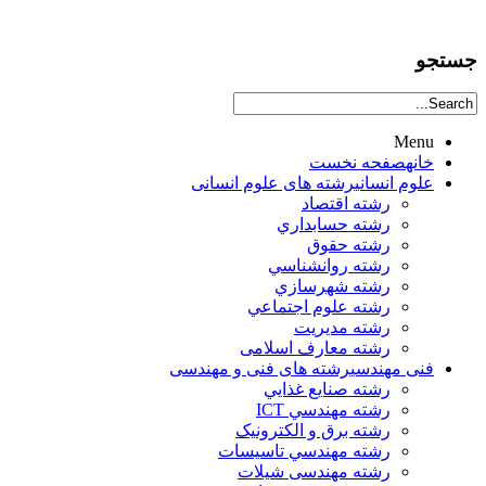
جستجو
Menu
خانه
صفحه نخست
علوم انساني
رشته های علوم انسانی
رشته اقتصاد
رشته حسابداري
رشته حقوق
رشته روانشناسي
رشته شهرسازي
رشته علوم اجتماعي
رشته مديريت
رشته معارف اسلامی
فنی مهندسی
رشته های فنی و مهندسی
رشته صنايع غذايي
رشته مهندسي ICT
رشته برق و الکترونيک
رشته مهندسي تاسيسات
رشته مهندسی شیلات