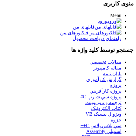
منوی کاربری
Menu
ورود
فایلهای من
فاکتورهای من
راهنمای دریافت محصول
جستجو توسط کلید واژه ها
مقالات تخصصي
مقاله کامپیوتر
پایان نامه
گزارش کارآموزي
پروژه
پروژه کارآفريني
پروژه سي شارپ C#
ترجمه و پاورپوينت
کتاب الکترونيک
ويژوال بيسيک VB
جزوه
سي پلاس پلاس C++
اسمبلي Assembly