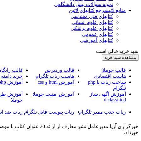
نمونه سوالات پیش دانشگاهی
منابع لاتین
مرجع کتابهای لاتین
کتابهای فنی مهندسی
کتابهای علوم انسانی
کتابهای علوم پزشکی
کتابهای عمومی
کتابهای آموزشی
سبد خرید خالی است
قالب جوملا
قالب وردپرس
قالب رایگا
هاست اقتصادی
هاست ربات تلگرام
خرید دامنه
ساخت ربات با php
آموزش html و css
آموزش php
تلگرام
آموزش آگهی ساز
آموزش امنیت جوملا
آموزش طرا
djclassified
جوملا
ربات جذب ممبر تلگرام
ربات پیوست فایل تلگرام
ربات ضد اس
خبرداد.