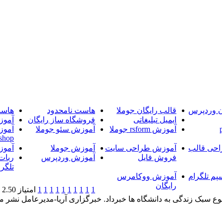
ن وردپرس
قالب رایگان جوملا
هاست نامحدود
هاست
ایمیل تبلیغاتی
فروشگاه ساز رایگان
آموز
آموزش rsform جوملا
آموزش سئو جوملا
آموز
shop
حی قالب
آموزش طراحی سایت
آموزش جوملا
آموز
فروش فایل
آموزش وردپرس
ربات
تلگرا
پم تلگرام
آموزش ووکامرس
رایگان
1
1
1
1
1
1
1
1
1
1
امتیاز 2.50 (1 رای)