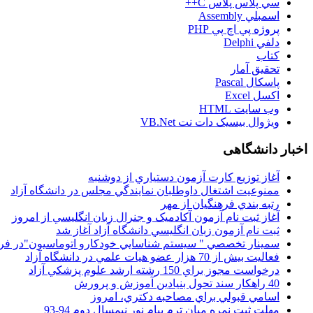
سي پلاس پلاس C++
اسمبلي Assembly
پروژه پي اچ پي PHP
دلفي Delphi
کتاب
تحقيق آمار
پاسکال Pascal
اکسل Excel
وب سايت HTML
ويژوال بيسيک دات نت VB.Net
اخبار دانشگاهی
آغاز توزيع کارت آزمون دستياري از دوشنبه
ممنوعيت اشتغال داوطلبان نمايندگي مجلس در دانشگاه آزاد
رتبه بندي فرهنگيان از مهر
آغاز ثبت نام آزمون آکادميک و جنرال زبان انگليسي از امروز
ثبت نام آزمون زبان انگليسي دانشگاه آزاد آغاز شد
سمينار تخصصي " سيستم شناسايي خودکارو اتوماسيون"در فر
فعاليت بيش از 70 هزار عضو هيات علمي در دانشگاه آزاد
درخواست مجوز براي 150 رشته ارشد علوم پزشکي آزاد
40 راهکار سند تحول بنيادين آموزش و پرورش
اسامي قبولي براي مصاحبه دکتري، امروز
مهلت ثبت نمره میان ترم پیام نور نیمسال دوم 94-93