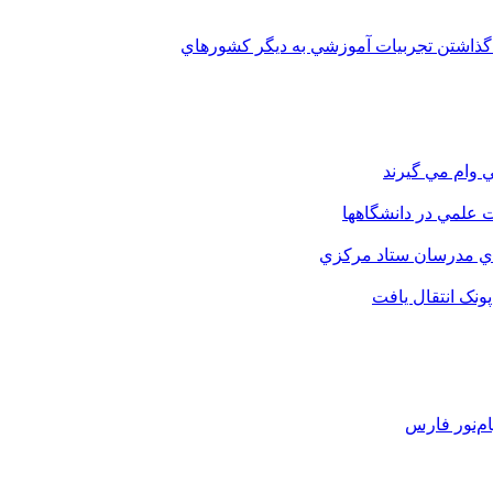
 گذاشتن تجربيات آموزشي به ديگر کشورهاي
 وام مي گيرند
 علمي در دانشگاهها
اي مدرسان ستاد مرکزي
نک انتقال يافت
م‌نور فارس