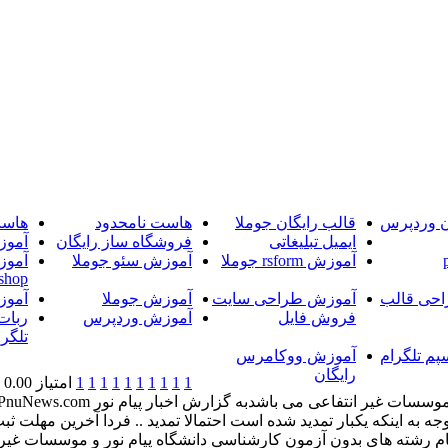
ن وردپرس
قالب رایگان جوملا
هاست نامحدود
هاست
ایمیل تبلیغاتی
فروشگاه ساز رایگان
آموز
آموزش rsform جوملا
آموزش سئو جوملا
آموز
shop
حی قالب
آموزش طراحی سایت
آموزش جوملا
آموز
فروش فایل
آموزش وردپرس
ربات
تلگرا
پم تلگرام
آموزش ووکامرس
رایگان
1
1
1
1
1
1
1
1
1
1
امتیاز 0.00 (0 رای)
فقط تا روز پنج شنبه 22 آبان 93 می باشد .(با توجه به اینکه یکبار تمدید شده است احتمالا تمد