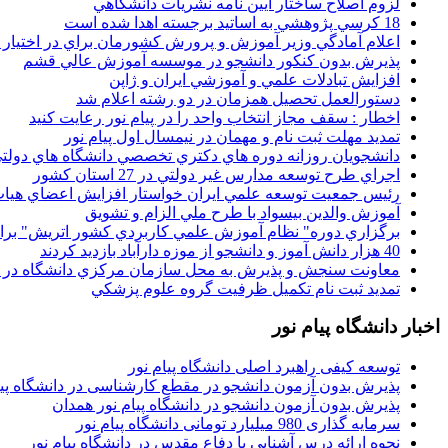
لزوم اصلاح ساختار آيين نامه نشريات دانشگاهي
18 کرسي پژوهشي به اساتيد برجسته اهدا شده است
اعلام آمادگي وزير آموزش و پرورش کشورمان براي در اختيار
پذيرش بدون کنکور دانشجو در موسسه آموزش عالي قشم
افزايش تبادلات علمي و آموزشي ايران و ژاپن
دستورالعمل تحصیل همزمان در دو رشته اعلام شد
اخطار : سقف مجاز انتخاب واحد را در پیام نور رعایت کنید
تمدید مهلت ثبت نام و مهمان در نیمسال اول پیام نور
دانشجويان روزانه دوره هاي دكتري تخصصي دانشگاه هاي دولتي
اجراي طرح توسعه مدارس غير دولتي در 27 استان کشور
رئيس جمعيت توسعه علمي ايران خواستار افزايش اعضاي هيات
آموزش والدين بيسواد با طرح ملي الزام و تشويق
برگزاري دوره" نظام آموزش علمي كاربردي كشور اتريش" بر
40 هزار دانش آموز و دانشجو از موزه دارآباد بازديد کردند
معاونت سنجش و پذيرش به محل سازمان مرکزي دانشگاه در پو
تمديد ثبت نام تکميل ظرفيت گروه علوم پزشکي
اخبار دانشگاه پیام نور
توسعه کیفی راهبرد اصلی دانشگاه پیام نور
پذیرش بدون آزمون دانشجو در مقطع کارشناسی در دانشگاه پیا
پذیرش بدون آزمون دانشجو در دانشگاه پیام نور همدان
سرمایه گذاری 980 میلیارد تومانی دانشگاه پیام نور
نحوه ارائه درس آشنایی با دفاع مقدس در دانشگاه پیام نور