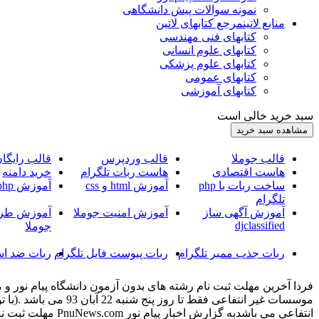
نمونه سوالات پیش دانشگاهی
منابع لاتین
مرجع کتابهای لاتین
کتابهای فنی مهندسی
کتابهای علوم انسانی
کتابهای علوم پزشکی
کتابهای عمومی
کتابهای آموزشی
سبد خرید خالی است
قالب جوملا
قالب وردپرس
قالب رایگا
هاست اقتصادی
هاست ربات تلگرام
خرید دامنه
ساخت ربات با php
آموزش html و css
آموزش php
تلگرام
آموزش آگهی ساز
آموزش امنیت جوملا
آموزش طرا
djclassified
جوملا
ربات جذب ممبر تلگرام
ربات پیوست فایل تلگرام
ربات ضد اس
موسسات غیر انتفاعی 