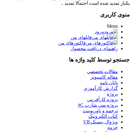
یکبار تمدید شده است احتمالا تمدید ..
منوی کاربری
Menu
ورود
فایلهای من
فاکتورهای من
راهنمای دریافت محصول
جستجو توسط کلید واژه ها
مقالات تخصصي
مقاله کامپیوتر
پایان نامه
گزارش کارآموزي
پروژه
پروژه کارآفريني
پروژه سي شارپ C#
ترجمه و پاورپوينت
کتاب الکترونيک
ويژوال بيسيک VB
جزوه