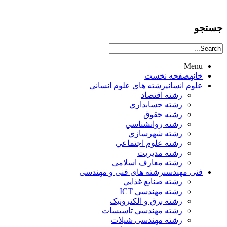
جستجو
Menu
خانه
صفحه نخست
علوم انساني
رشته های علوم انسانی
رشته اقتصاد
رشته حسابداري
رشته حقوق
رشته روانشناسي
رشته شهرسازي
رشته علوم اجتماعي
رشته مديريت
رشته معارف اسلامی
فنی مهندسی
رشته های فنی و مهندسی
رشته صنايع غذايي
رشته مهندسي ICT
رشته برق و الکترونيک
رشته مهندسي تاسيسات
رشته مهندسی شیلات