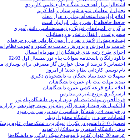
اشتغالزايي از اهداف دانشگاه جامع علمي کاربردي
تجليل از معلمان نمونه شهرستان رباط کريم
اعلام اولويت استخدام پيماني 5 هزار معلم
حافظ حافظه تاريخي و ملي ايرانيان است
برگزاري المپيادهاي فيزيک و زيست‌شناسي دانش‌آموزي
سهم وانت در انتقال دانش به روستائيان
ثبت‌نام بيش از 9 هزار نفر در آزمون کارداني فني و حرفه‌اي
خدمت به آموزش و پرورش، خدمت به کشور و تقويت نظام ا
اجراي طرح رتبه بندي فرهنگيان از مهرماه امسال
دانلود رایگان پاسخنامه سوالات پیام نور نیمسال اول 93-92
اختصاص 5 درصد از محل عوارض گاز مصرفي براي نوسازي مدارس
نام نويسي کارداني نظام جديد؛ از امروز
تسهيلات جديد بنياد نخبگان به دانشجويان دکتري
تمديد مهلت ثبت نام عمره دانشگاهيان
اعلام نتايج قرعه کشي عمره دانشگاهيان
ازسرگيري توزيع شير در مدارس
فردا آخرین مهلت ثبت نام بدون آزمون دانشگاه پیام نور
آیا تکمیل ظرفیت ارشد فراگیر پیام نور نوبت چهاردهم برگزار 
درخواست 29 رشته کارشناسي ارشد بررسي مي شود
انتصابات جديد در دانشگاه محقق اردبيلي
تحصيل 210 دانشجو در يکي از نوپاترين دانشکده‌هاي علوم پزشکي کشور
بدهي دانشگاه اصفهان به پيمانکاران تغذيه
عرضه 20 عنوان کتاب با موضوع سبک زندگي به دانشگاه‌ها