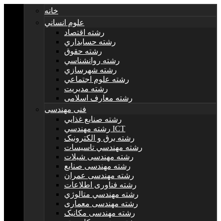
خانه
علوم انساني
رشته اقتصاد
رشته حسابداري
رشته حقوق
رشته روانشناسي
رشته شهرسازي
رشته علوم اجتماعي
رشته مديريت
رشته معارف اسلامی
فنی مهندسی
رشته صنايع غذايي
رشته مهندسي ICT
رشته برق و الکترونيک
رشته مهندسي تاسيسات
رشته مهندسی شیلات
رشته مهندسی صنایع
رشته مهندسی عمران
رشته فناوری اطلاعات
رشته مهندسي متالوژي
رشته مهندسی معماری
رشته مهندسی مکانیک