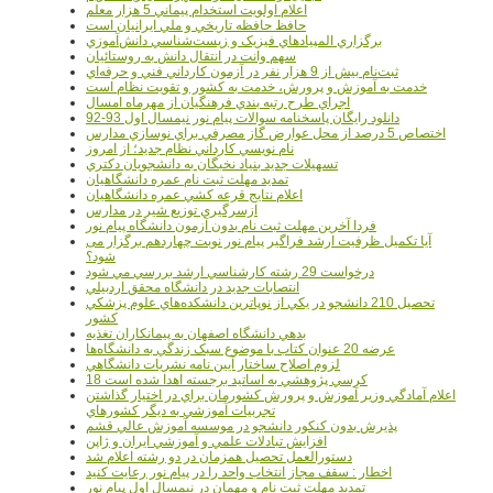
اعلام اولويت استخدام پيماني 5 هزار معلم
حافظ حافظه تاريخي و ملي ايرانيان است
برگزاري المپيادهاي فيزيک و زيست‌شناسي دانش‌آموزي
سهم وانت در انتقال دانش به روستائيان
ثبت‌نام بيش از 9 هزار نفر در آزمون کارداني فني و حرفه‌اي
خدمت به آموزش و پرورش، خدمت به کشور و تقويت نظام است
اجراي طرح رتبه بندي فرهنگيان از مهرماه امسال
دانلود رایگان پاسخنامه سوالات پیام نور نیمسال اول 93-92
اختصاص 5 درصد از محل عوارض گاز مصرفي براي نوسازي مدارس
نام نويسي کارداني نظام جديد؛ از امروز
تسهيلات جديد بنياد نخبگان به دانشجويان دکتري
تمديد مهلت ثبت نام عمره دانشگاهيان
اعلام نتايج قرعه کشي عمره دانشگاهيان
ازسرگيري توزيع شير در مدارس
فردا آخرین مهلت ثبت نام بدون آزمون دانشگاه پیام نور
آیا تکمیل ظرفیت ارشد فراگیر پیام نور نوبت چهاردهم برگزار می
شود؟
درخواست 29 رشته کارشناسي ارشد بررسي مي شود
انتصابات جديد در دانشگاه محقق اردبيلي
تحصيل 210 دانشجو در يکي از نوپاترين دانشکده‌هاي علوم پزشکي
کشور
بدهي دانشگاه اصفهان به پيمانکاران تغذيه
عرضه 20 عنوان کتاب با موضوع سبک زندگي به دانشگاه‌ها
لزوم اصلاح ساختار آيين نامه نشريات دانشگاهي
18 کرسي پژوهشي به اساتيد برجسته اهدا شده است
اعلام آمادگي وزير آموزش و پرورش کشورمان براي در اختيار گذاشتن
تجربيات آموزشي به ديگر کشورهاي
پذيرش بدون کنکور دانشجو در موسسه آموزش عالي قشم
افزايش تبادلات علمي و آموزشي ايران و ژاپن
دستورالعمل تحصیل همزمان در دو رشته اعلام شد
اخطار : سقف مجاز انتخاب واحد را در پیام نور رعایت کنید
تمدید مهلت ثبت نام و مهمان در نیمسال اول پیام نور