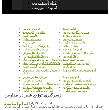
کتابهای عمومی
کتابهای آموزشی
قالب جوملا
قالب وردپرس
قالب رایگان وردپرس
قالب رایگان جوملا
هاست نامحدود
هاست جوملا
هاست وردپرس
هاست اقتصادی
هاست ربات تلگرام
خرید دامنه
ایمیل تبلیغاتی
فروشگاه ساز رایگان
آموزشگاه جوملا
آموزش طراحی سایت
ساخت ربات با php تلگرام
آموزش html و css
آموزش php
آموزش rsform جوملا
آموزش سئو جوملا
آموزش فروشگاه ساز hikashop
آموزش فروشگاه ساز
آموزش آگهی ساز djclassified
ویرچومارت
آموزش امنیت جوملا
آموزش طراحی قالب جوملا
آموزش طراحی سایت فروش
فایل
آموزش جوملا
آموزش سئو وردپرس
آموزش امنیت وردپرس
آموزش وردپرس
ربات دکمه شیشه ای تلگرام
ربات همکاری در فروش تلگرام
ربات جذب ممبر تلگرام
ربات پیوست فایل تلگرام
ربات ضد اسپم تلگرام
آموزش ووکامرس رایگان
ازسرگيري توزيع شير در مدارس
امتیاز 3.25 (2 رای)
1
1
1
1
1
1
1
1
1
1
خبرگزاری آریا-بر اساس نخستین مرحله ابلاغیه تخصیص اعتبار شیر یارانه مدارس از
محل بودجه عمومی، به زودی توزیع شیر در مدارس سطح کشور آغاز می شود.