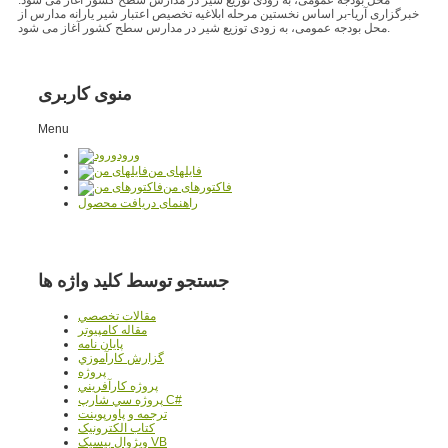
خبرگزاری آریا-بر اساس نخستین مرحله ابلاغیه تخصیص اعتبار شیر یارانه مدارس از
محل بودجه عمومی، به زودی توزیع شیر در مدارس سطح کشور آغاز می شود.
منوی کاربری
Menu
ورود
فایلهای من
فاکتورهای من
راهنمای دریافت محصول
جستجو توسط کلید واژه ها
مقالات تخصصي
مقاله کامپیوتر
پایان نامه
گزارش کارآموزي
پروژه
پروژه کارآفريني
پروژه سي شارپ C#
ترجمه و پاورپوينت
کتاب الکترونيک
ويژوال بيسيک VB