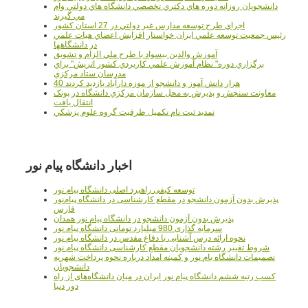
دانشجويان روزانه دوره هاي دكتري تخصصي دانشگاه هاي دولتي وام
مي گيرند
اجراي طرح توسعه مدارس غير دولتي در 27 استان کشور
رئيس جمعيت توسعه علمي ايران خواستار افزايش اعضاي هيات علمي
در دانشگاهها
آموزش والدين بيسواد با طرح ملي الزام و تشويق
برگزاري دوره" نظام آموزش علمي كاربردي كشور اتريش" براي
مدرسان ستاد مرکزي
40 هزار دانش آموز و دانشجو از موزه دارآباد بازديد کردند
معاونت سنجش و پذيرش به محل سازمان مرکزي دانشگاه در پونک
انتقال يافت
تمديد ثبت نام تکميل ظرفيت گروه علوم پزشکي
اخبار دانشگاه پیام نور
توسعه کیفی راهبرد اصلی دانشگاه پیام نور
پذیرش بدون آزمون دانشجو در مقطع کارشناسی در دانشگاه پیام‌نور
فارس
پذیرش بدون آزمون دانشجو در دانشگاه پیام نور همدان
سرمایه گذاری 980 میلیارد تومانی دانشگاه پیام نور
نحوه ارائه درس آشنایی با دفاع مقدس در دانشگاه پیام نور
شروط تغییر رشته دانشجویان مقطع کارشناسی دانشگاه پیام نور
تصمیمات دانشگاه یام نور و کمیته امداد درباره نحوه پرداخت شهریه
دانشجویان
کسب رتبه ششم دانشگاه پیام نور ایران در میان دانشگاه‌های از راه
دور دنیا