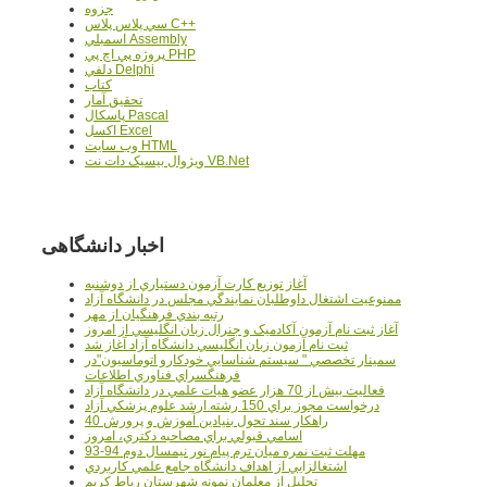
جزوه
سي پلاس پلاس C++
اسمبلي Assembly
پروژه پي اچ پي PHP
دلفي Delphi
کتاب
تحقيق آمار
پاسکال Pascal
اکسل Excel
وب سايت HTML
ويژوال بيسيک دات نت VB.Net
اخبار دانشگاهی
آغاز توزيع کارت آزمون دستياري از دوشنبه
ممنوعيت اشتغال داوطلبان نمايندگي مجلس در دانشگاه آزاد
رتبه بندي فرهنگيان از مهر
آغاز ثبت نام آزمون آکادميک و جنرال زبان انگليسي از امروز
ثبت نام آزمون زبان انگليسي دانشگاه آزاد آغاز شد
سمينار تخصصي " سيستم شناسايي خودکارو اتوماسيون"در
فرهنگسراي فناوري اطلاعات
فعاليت بيش از 70 هزار عضو هيات علمي در دانشگاه آزاد
درخواست مجوز براي 150 رشته ارشد علوم پزشکي آزاد
40 راهکار سند تحول بنيادين آموزش و پرورش
اسامي قبولي براي مصاحبه دکتري، امروز
مهلت ثبت نمره میان ترم پیام نور نیمسال دوم 94-93
اشتغالزايي از اهداف دانشگاه جامع علمي کاربردي
تجليل از معلمان نمونه شهرستان رباط کريم