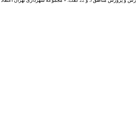
کشور است. » خبرگزاری آریا-شهردار منطقه 22 در دیدار با رییس آموزش و پ