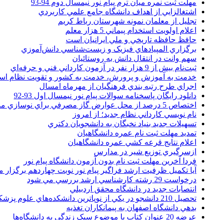
مهلت ثبت نمره میان ترم پیام نور نیمسال دوم 94-93
اشتغالزايي از اهداف دانشگاه جامع علمي کاربردي
تجليل از معلمان نمونه شهرستان رباط کريم
اعلام اولويت استخدام پيماني 5 هزار معلم
حافظ حافظه تاريخي و ملي ايرانيان است
برگزاري المپيادهاي فيزيک و زيست‌شناسي دانش‌آموزي
سهم وانت در انتقال دانش به روستائيان
ثبت‌نام بيش از 9 هزار نفر در آزمون کارداني فني و حرفه‌اي
خدمت به آموزش و پرورش، خدمت به کشور و تقويت نظام ا
اجراي طرح رتبه بندي فرهنگيان از مهرماه امسال
دانلود رایگان پاسخنامه سوالات پیام نور نیمسال اول 93-92
اختصاص 5 درصد از محل عوارض گاز مصرفي براي نوسازي مدارس
نام نويسي کارداني نظام جديد؛ از امروز
تسهيلات جديد بنياد نخبگان به دانشجويان دکتري
تمديد مهلت ثبت نام عمره دانشگاهيان
اعلام نتايج قرعه کشي عمره دانشگاهيان
ازسرگيري توزيع شير در مدارس
فردا آخرین مهلت ثبت نام بدون آزمون دانشگاه پیام نور
آیا تکمیل ظرفیت ارشد فراگیر پیام نور نوبت چهاردهم برگزار 
درخواست 29 رشته کارشناسي ارشد بررسي مي شود
انتصابات جديد در دانشگاه محقق اردبيلي
تحصيل 210 دانشجو در يکي از نوپاترين دانشکده‌هاي علوم پزشکي کشور
بدهي دانشگاه اصفهان به پيمانکاران تغذيه
عرضه 20 عنوان کتاب با موضوع سبک زندگي به دانشگاه‌ها