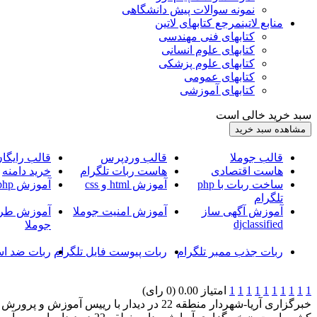
نمونه سوالات پیش دانشگاهی
منابع لاتین
مرجع کتابهای لاتین
کتابهای فنی مهندسی
کتابهای علوم انسانی
کتابهای علوم پزشکی
کتابهای عمومی
کتابهای آموزشی
سبد خرید خالی است
قالب جوملا
قالب وردپرس
قالب رایگا
هاست اقتصادی
هاست ربات تلگرام
خرید دامنه
ساخت ربات با php
آموزش html و css
آموزش php
تلگرام
آموزش آگهی ساز
آموزش امنیت جوملا
آموزش طرا
djclassified
جوملا
ربات جذب ممبر تلگرام
ربات پیوست فایل تلگرام
ربات ضد اس
1
1
1
1
1
1
1
1
1
1
امتیاز 0.00 (0 رای)