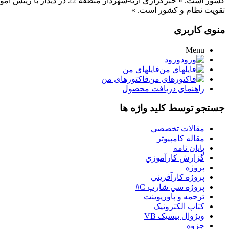
تقویت نظام و کشور است. »
منوی کاربری
Menu
ورود
فایلهای من
فاکتورهای من
راهنمای دریافت محصول
جستجو توسط کلید واژه ها
مقالات تخصصي
مقاله کامپیوتر
پایان نامه
گزارش کارآموزي
پروژه
پروژه کارآفريني
پروژه سي شارپ C#
ترجمه و پاورپوينت
کتاب الکترونيک
ويژوال بيسيک VB
جزوه