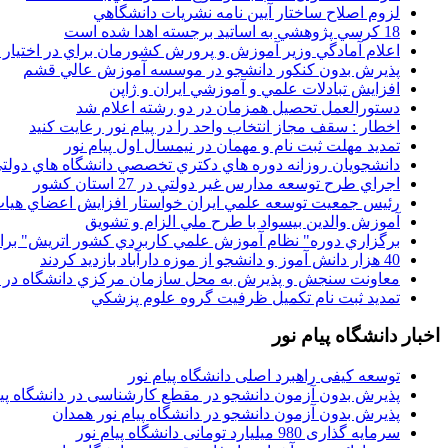
لزوم اصلاح ساختار آيين نامه نشريات دانشگاهي
18 کرسي پژوهشي به اساتيد برجسته اهدا شده است
اعلام آمادگي وزير آموزش و پرورش کشورمان براي در اختيار
پذيرش بدون کنکور دانشجو در موسسه آموزش عالي قشم
افزايش تبادلات علمي و آموزشي ايران و ژاپن
دستورالعمل تحصیل همزمان در دو رشته اعلام شد
اخطار : سقف مجاز انتخاب واحد را در پیام نور رعایت کنید
تمدید مهلت ثبت نام و مهمان در نیمسال اول پیام نور
دانشجويان روزانه دوره هاي دكتري تخصصي دانشگاه هاي دولتي
اجراي طرح توسعه مدارس غير دولتي در 27 استان کشور
رئيس جمعيت توسعه علمي ايران خواستار افزايش اعضاي هيات
آموزش والدين بيسواد با طرح ملي الزام و تشويق
برگزاري دوره" نظام آموزش علمي كاربردي كشور اتريش" بر
40 هزار دانش آموز و دانشجو از موزه دارآباد بازديد کردند
معاونت سنجش و پذيرش به محل سازمان مرکزي دانشگاه در پو
تمديد ثبت نام تکميل ظرفيت گروه علوم پزشکي
اخبار دانشگاه پیام نور
توسعه کیفی راهبرد اصلی دانشگاه پیام نور
پذیرش بدون آزمون دانشجو در مقطع کارشناسی در دانشگاه پیا
پذیرش بدون آزمون دانشجو در دانشگاه پیام نور همدان
سرمایه گذاری 980 میلیارد تومانی دانشگاه پیام نور