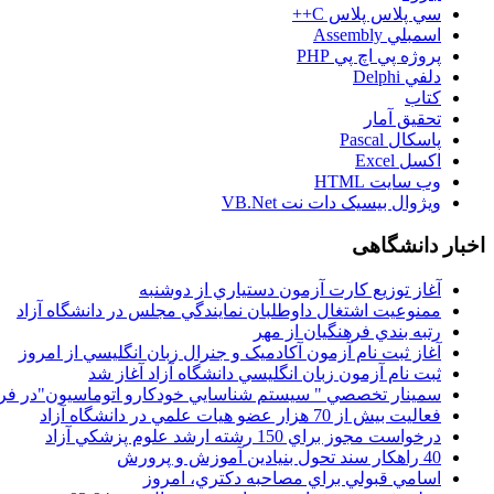
سي پلاس پلاس C++
اسمبلي Assembly
پروژه پي اچ پي PHP
دلفي Delphi
کتاب
تحقيق آمار
پاسکال Pascal
اکسل Excel
وب سايت HTML
ويژوال بيسيک دات نت VB.Net
اخبار دانشگاهی
آغاز توزيع کارت آزمون دستياري از دوشنبه
ممنوعيت اشتغال داوطلبان نمايندگي مجلس در دانشگاه آزاد
رتبه بندي فرهنگيان از مهر
آغاز ثبت نام آزمون آکادميک و جنرال زبان انگليسي از امروز
ثبت نام آزمون زبان انگليسي دانشگاه آزاد آغاز شد
سمينار تخصصي " سيستم شناسايي خودکارو اتوماسيون"در فر
فعاليت بيش از 70 هزار عضو هيات علمي در دانشگاه آزاد
درخواست مجوز براي 150 رشته ارشد علوم پزشکي آزاد
40 راهکار سند تحول بنيادين آموزش و پرورش
اسامي قبولي براي مصاحبه دکتري، امروز