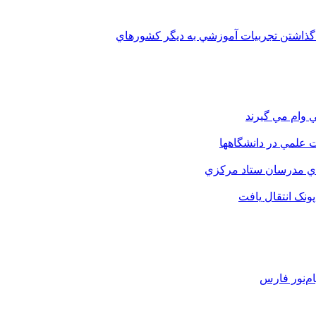
 گذاشتن تجربيات آموزشي به ديگر کشورهاي
 وام مي گيرند
 علمي در دانشگاهها
اي مدرسان ستاد مرکزي
نک انتقال يافت
م‌نور فارس