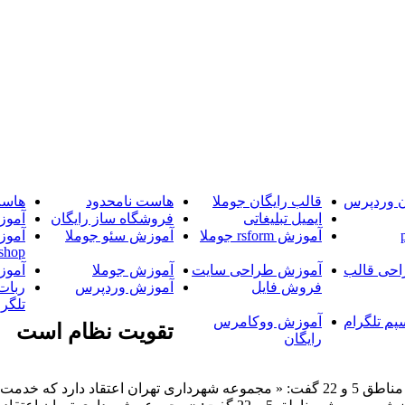
ن وردپرس
قالب رایگان جوملا
هاست نامحدود
هاست
ایمیل تبلیغاتی
فروشگاه ساز رایگان
آموز
آموزش rsform جوملا
آموزش سئو جوملا
آموز
shop
حی قالب
آموزش طراحی سایت
آموزش جوملا
آموز
فروش فایل
آموزش وردپرس
ربات
تلگرا
پم تلگرام
آموزش ووکامرس
تقويت نظام است
رایگان
خبرگزاری آریا-شهردار منطقه 22 در دیدار با رییس آموزش و پرورش مناطق 5 و 22 گفت: « م