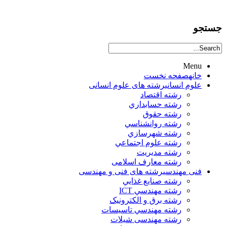
جستجو
Menu
خانه
صفحه نخست
علوم انساني
رشته های علوم انسانی
رشته اقتصاد
رشته حسابداري
رشته حقوق
رشته روانشناسي
رشته شهرسازي
رشته علوم اجتماعي
رشته مديريت
رشته معارف اسلامی
فنی مهندسی
رشته های فنی و مهندسی
رشته صنايع غذايي
رشته مهندسي ICT
رشته برق و الکترونيک
رشته مهندسي تاسيسات
رشته مهندسی شیلات