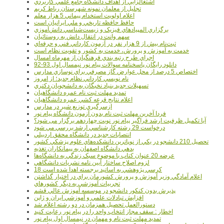
اشتغالزايي از اهداف دانشگاه جامع علمي کاربردي
تجليل از معلمان نمونه شهرستان رباط کريم
اعلام اولويت استخدام پيماني 5 هزار معلم
حافظ حافظه تاريخي و ملي ايرانيان است
برگزاري المپيادهاي فيزيک و زيست‌شناسي دانش‌آموزي
سهم وانت در انتقال دانش به روستائيان
ثبت‌نام بيش از 9 هزار نفر در آزمون کارداني فني و حرفه‌اي
خدمت به آموزش و پرورش، خدمت به کشور و تقويت نظام است
اجراي طرح رتبه بندي فرهنگيان از مهرماه امسال
دانلود رایگان پاسخنامه سوالات پیام نور نیمسال اول 93-92
اختصاص 5 درصد از محل عوارض گاز مصرفي براي نوسازي مدارس
نام نويسي کارداني نظام جديد؛ از امروز
تسهيلات جديد بنياد نخبگان به دانشجويان دکتري
تمديد مهلت ثبت نام عمره دانشگاهيان
اعلام نتايج قرعه کشي عمره دانشگاهيان
ازسرگيري توزيع شير در مدارس
فردا آخرین مهلت ثبت نام بدون آزمون دانشگاه پیام نور
آیا تکمیل ظرفیت ارشد فراگیر پیام نور نوبت چهاردهم برگزار می شود؟
درخواست 29 رشته کارشناسي ارشد بررسي مي شود
انتصابات جديد در دانشگاه محقق اردبيلي
تحصيل 210 دانشجو در يکي از نوپاترين دانشکده‌هاي علوم پزشکي کشور
بدهي دانشگاه اصفهان به پيمانکاران تغذيه
عرضه 20 عنوان کتاب با موضوع سبک زندگي به دانشگاه‌ها
لزوم اصلاح ساختار آيين نامه نشريات دانشگاهي
18 کرسي پژوهشي به اساتيد برجسته اهدا شده است
اعلام آمادگي وزير آموزش و پرورش کشورمان براي در اختيار گذاشتن
تجربيات آموزشي به ديگر کشورهاي
پذيرش بدون کنکور دانشجو در موسسه آموزش عالي قشم
افزايش تبادلات علمي و آموزشي ايران و ژاپن
دستورالعمل تحصیل همزمان در دو رشته اعلام شد
اخطار : سقف مجاز انتخاب واحد را در پیام نور رعایت کنید
تمدید مهلت ثبت نام و مهمان در نیمسال اول پیام نور