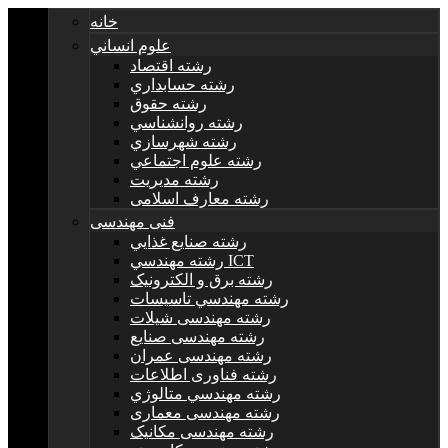
خانه
علوم انساني
رشته اقتصاد
رشته حسابداري
رشته حقوق
رشته روانشناسي
رشته شهرسازي
رشته علوم اجتماعي
رشته مديريت
رشته معارف اسلامی
فنی مهندسی
رشته صنايع غذايي
رشته مهندسي ICT
رشته برق و الکترونيک
رشته مهندسي تاسيسات
رشته مهندسی شیلات
رشته مهندسی صنایع
رشته مهندسی عمران
رشته فناوری اطلاعات
رشته مهندسي متالوژي
رشته مهندسی معماری
رشته مهندسی مکانیک