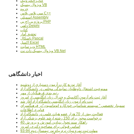
کتاب الکترونيک
ويژوال بيسيک VB
جزوه
سي پلاس پلاس C++
اسمبلي Assembly
پروژه پي اچ پي PHP
دلفي Delphi
کتاب
تحقيق آمار
پاسکال Pascal
اکسل Excel
وب سايت HTML
ويژوال بيسيک دات نت VB.Net
اخبار دانشگاهی
آغاز توزيع کارت آزمون دستياري از دوشنبه
ممنوعيت اشتغال داوطلبان نمايندگي مجلس در دانشگاه آزاد
رتبه بندي فرهنگيان از مهر
آغاز ثبت نام آزمون آکادميک و جنرال زبان انگليسي از امروز
ثبت نام آزمون زبان انگليسي دانشگاه آزاد آغاز شد
سمينار تخصصي " سيستم شناسايي خودکارو اتوماسيون"در فرهنگسراي
فناوري اطلاعات
فعاليت بيش از 70 هزار عضو هيات علمي در دانشگاه آزاد
درخواست مجوز براي 150 رشته ارشد علوم پزشکي آزاد
40 راهکار سند تحول بنيادين آموزش و پرورش
اسامي قبولي براي مصاحبه دکتري، امروز
مهلت ثبت نمره میان ترم پیام نور نیمسال دوم 94-93