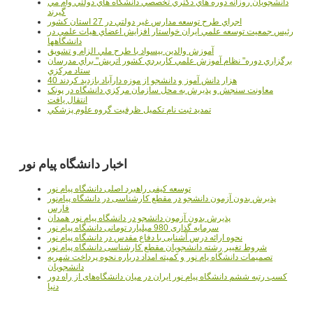
دانشجويان روزانه دوره هاي دكتري تخصصي دانشگاه هاي دولتي وام مي
گيرند
اجراي طرح توسعه مدارس غير دولتي در 27 استان کشور
رئيس جمعيت توسعه علمي ايران خواستار افزايش اعضاي هيات علمي در
دانشگاهها
آموزش والدين بيسواد با طرح ملي الزام و تشويق
برگزاري دوره" نظام آموزش علمي كاربردي كشور اتريش" براي مدرسان
ستاد مرکزي
40 هزار دانش آموز و دانشجو از موزه دارآباد بازديد کردند
معاونت سنجش و پذيرش به محل سازمان مرکزي دانشگاه در پونک
انتقال يافت
تمديد ثبت نام تکميل ظرفيت گروه علوم پزشکي
اخبار دانشگاه پیام نور
توسعه کیفی راهبرد اصلی دانشگاه پیام نور
پذیرش بدون آزمون دانشجو در مقطع کارشناسی در دانشگاه پیام‌نور
فارس
پذیرش بدون آزمون دانشجو در دانشگاه پیام نور همدان
سرمایه گذاری 980 میلیارد تومانی دانشگاه پیام نور
نحوه ارائه درس آشنایی با دفاع مقدس در دانشگاه پیام نور
شروط تغییر رشته دانشجویان مقطع کارشناسی دانشگاه پیام نور
تصمیمات دانشگاه یام نور و کمیته امداد درباره نحوه پرداخت شهریه
دانشجویان
کسب رتبه ششم دانشگاه پیام نور ایران در میان دانشگاه‌های از راه دور
دنیا