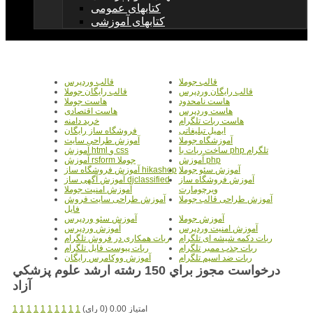
کتابهای عمومی
کتابهای آموزشی
قالب جوملا
قالب وردپرس
قالب رایگان وردپرس
قالب رایگان جوملا
هاست نامحدود
هاست جوملا
هاست وردپرس
هاست اقتصادی
هاست ربات تلگرام
خرید دامنه
ایمیل تبلیغاتی
فروشگاه ساز رایگان
آموزشگاه جوملا
آموزش طراحی سایت
ساخت ربات با php تلگرام
آموزش html و css
آموزش php
آموزش rsform جوملا
آموزش سئو جوملا
آموزش فروشگاه ساز hikashop
آموزش فروشگاه ساز
آموزش آگهی ساز djclassified
ویرچومارت
آموزش امنیت جوملا
آموزش طراحی قالب جوملا
آموزش طراحی سایت فروش
فایل
آموزش جوملا
آموزش سئو وردپرس
آموزش امنیت وردپرس
آموزش وردپرس
ربات دکمه شیشه ای تلگرام
ربات همکاری در فروش تلگرام
ربات جذب ممبر تلگرام
ربات پیوست فایل تلگرام
ربات ضد اسپم تلگرام
آموزش ووکامرس رایگان
درخواست مجوز براي 150 رشته ارشد علوم پزشکي
آزاد
امتیاز 0.00 (0 رای)
1
1
1
1
1
1
1
1
1
1