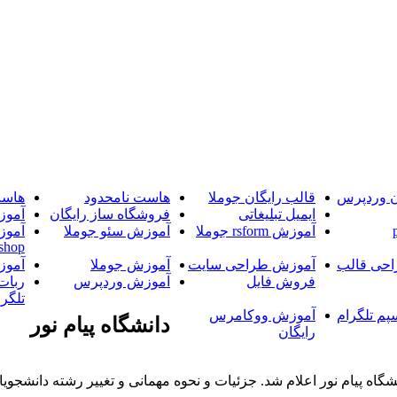
ن وردپرس
قالب رایگان جوملا
هاست نامحدود
هاست
ایمیل تبلیغاتی
فروشگاه ساز رایگان
آموز
آموزش rsform جوملا
آموزش سئو جوملا
آموز
shop
حی قالب
آموزش طراحی سایت
آموزش جوملا
آموز
فروش فایل
آموزش وردپرس
ربات
تلگرا
پم تلگرام
آموزش ووکامرس
دانشگاه پیام نور
رایگان
اه پیام نور اعلام شد. جزئیات و نحوه مهمانی و تغییر رشته دانشجوی