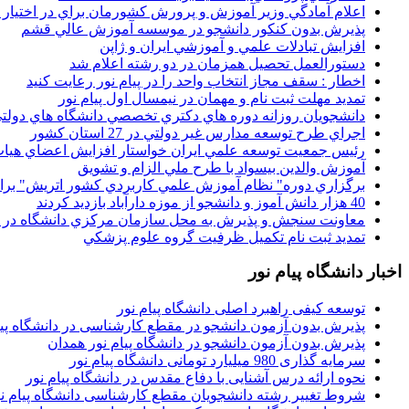
اعلام آمادگي وزير آموزش و پرورش کشورمان براي در اختيار
پذيرش بدون کنکور دانشجو در موسسه آموزش عالي قشم
افزايش تبادلات علمي و آموزشي ايران و ژاپن
دستورالعمل تحصیل همزمان در دو رشته اعلام شد
اخطار : سقف مجاز انتخاب واحد را در پیام نور رعایت کنید
تمدید مهلت ثبت نام و مهمان در نیمسال اول پیام نور
دانشجويان روزانه دوره هاي دكتري تخصصي دانشگاه هاي دولتي
اجراي طرح توسعه مدارس غير دولتي در 27 استان کشور
رئيس جمعيت توسعه علمي ايران خواستار افزايش اعضاي هيات
آموزش والدين بيسواد با طرح ملي الزام و تشويق
برگزاري دوره" نظام آموزش علمي كاربردي كشور اتريش" بر
40 هزار دانش آموز و دانشجو از موزه دارآباد بازديد کردند
معاونت سنجش و پذيرش به محل سازمان مرکزي دانشگاه در پو
تمديد ثبت نام تکميل ظرفيت گروه علوم پزشکي
اخبار دانشگاه پیام نور
توسعه کیفی راهبرد اصلی دانشگاه پیام نور
پذیرش بدون آزمون دانشجو در مقطع کارشناسی در دانشگاه پیا
پذیرش بدون آزمون دانشجو در دانشگاه پیام نور همدان
سرمایه گذاری 980 میلیارد تومانی دانشگاه پیام نور
نحوه ارائه درس آشنایی با دفاع مقدس در دانشگاه پیام نور
شروط تغییر رشته دانشجویان مقطع کارشناسی دانشگاه پیام ن