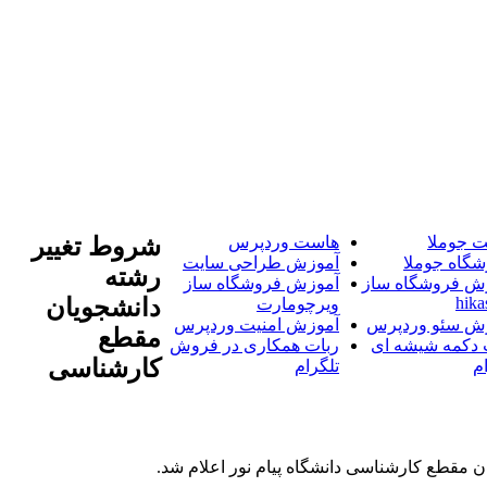
 جوملا
هاست وردپرس
شروط تغییر
شگاه جوملا
آموزش طراحی سایت
رشته
ش فروشگاه ساز
آموزش فروشگاه ساز
hika
دانشجویان
ویرچومارت
ش سئو وردپرس
آموزش امنیت وردپرس
مقطع
 دکمه شیشه ای
ربات همکاری در فروش
کارشناسی
م
تلگرام
ان مقطع کارشناسی دانشگاه پیام نور اعلام شد.