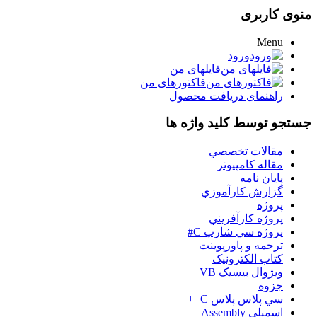
منوی کاربری
Menu
ورود
فایلهای من
فاکتورهای من
راهنمای دریافت محصول
جستجو توسط کلید واژه ها
مقالات تخصصي
مقاله کامپیوتر
پایان نامه
گزارش کارآموزي
پروژه
پروژه کارآفريني
پروژه سي شارپ C#
ترجمه و پاورپوينت
کتاب الکترونيک
ويژوال بيسيک VB
جزوه
سي پلاس پلاس C++
اسمبلي Assembly