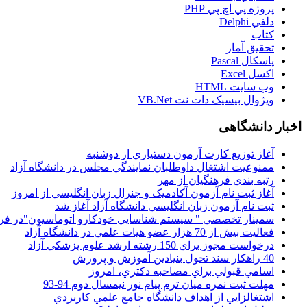
پروژه پي اچ پي PHP
دلفي Delphi
کتاب
تحقيق آمار
پاسکال Pascal
اکسل Excel
وب سايت HTML
ويژوال بيسيک دات نت VB.Net
اخبار دانشگاهی
آغاز توزيع کارت آزمون دستياري از دوشنبه
ممنوعيت اشتغال داوطلبان نمايندگي مجلس در دانشگاه آزاد
رتبه بندي فرهنگيان از مهر
آغاز ثبت نام آزمون آکادميک و جنرال زبان انگليسي از امروز
ثبت نام آزمون زبان انگليسي دانشگاه آزاد آغاز شد
سمينار تخصصي " سيستم شناسايي خودکارو اتوماسيون"در فر
فعاليت بيش از 70 هزار عضو هيات علمي در دانشگاه آزاد
درخواست مجوز براي 150 رشته ارشد علوم پزشکي آزاد
40 راهکار سند تحول بنيادين آموزش و پرورش
اسامي قبولي براي مصاحبه دکتري، امروز
مهلت ثبت نمره میان ترم پیام نور نیمسال دوم 94-93
اشتغالزايي از اهداف دانشگاه جامع علمي کاربردي