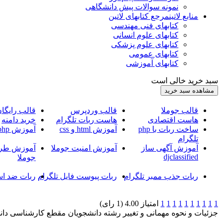
نمونه سوالات پیش دانشگاهی
منابع لاتین
مرجع کتابهای لاتین
کتابهای فنی مهندسی
کتابهای علوم انسانی
کتابهای علوم پزشکی
کتابهای عمومی
کتابهای آموزشی
سبد خرید خالی است
قالب جوملا
قالب وردپرس
قالب رایگا
هاست اقتصادی
هاست ربات تلگرام
خرید دامنه
ساخت ربات با php
آموزش html و css
آموزش php
تلگرام
آموزش آگهی ساز
آموزش امنیت جوملا
آموزش طرا
djclassified
جوملا
ربات جذب ممبر تلگرام
ربات پیوست فایل تلگرام
ربات ضد اس
1
1
1
1
1
1
1
1
1
1
امتیاز 4.00 (1 رای)
جزئیات و نحوه مهمانی و تغییر رشته دانشجویان مقطع کارشناسی دانشگ