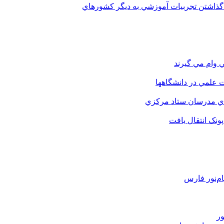
 گذاشتن تجربيات آموزشي به ديگر کشورهاي
 وام مي گيرند
 علمي در دانشگاهها
اي مدرسان ستاد مرکزي
نک انتقال يافت
م‌نور فارس
ور