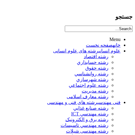
جستجو
Menu
خانه
صفحه نخست
علوم انساني
رشته های علوم انسانی
رشته اقتصاد
رشته حسابداري
رشته حقوق
رشته روانشناسي
رشته شهرسازي
رشته علوم اجتماعي
رشته مديريت
رشته معارف اسلامی
فنی مهندسی
رشته های فنی و مهندسی
رشته صنايع غذايي
رشته مهندسي ICT
رشته برق و الکترونيک
رشته مهندسي تاسيسات
رشته مهندسی شیلات