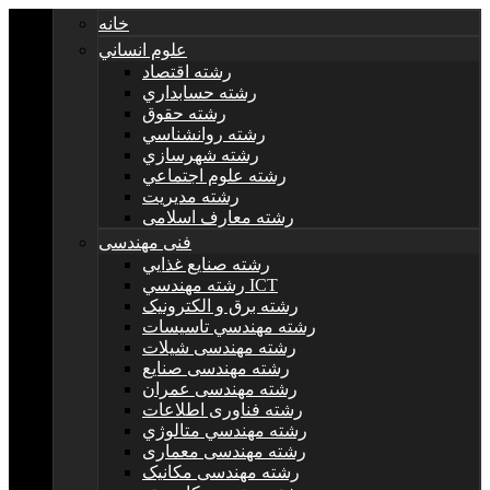
خانه
علوم انساني
رشته اقتصاد
رشته حسابداري
رشته حقوق
رشته روانشناسي
رشته شهرسازي
رشته علوم اجتماعي
رشته مديريت
رشته معارف اسلامی
فنی مهندسی
رشته صنايع غذايي
رشته مهندسي ICT
رشته برق و الکترونيک
رشته مهندسي تاسيسات
رشته مهندسی شیلات
رشته مهندسی صنایع
رشته مهندسی عمران
رشته فناوری اطلاعات
رشته مهندسي متالوژي
رشته مهندسی معماری
رشته مهندسی مکانیک