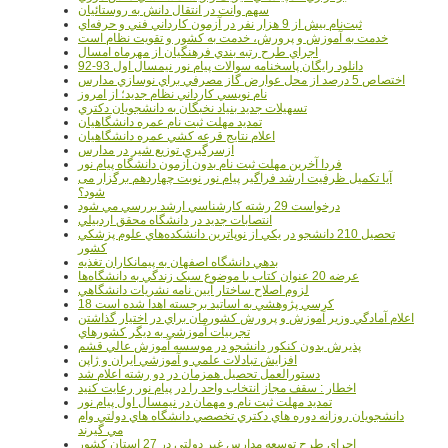
سهم وانت در انتقال دانش به روستائيان
ثبت‌نام بيش از 9 هزار نفر در آزمون کارداني فني و حرفه‌اي
خدمت به آموزش و پرورش، خدمت به کشور و تقويت نظام است
اجراي طرح رتبه بندي فرهنگيان از مهرماه امسال
دانلود رایگان پاسخنامه سوالات پیام نور نیمسال اول 93-92
اختصاص 5 درصد از محل عوارض گاز مصرفي براي نوسازي مدارس
نام نويسي کارداني نظام جديد؛ از امروز
تسهيلات جديد بنياد نخبگان به دانشجويان دکتري
تمديد مهلت ثبت نام عمره دانشگاهيان
اعلام نتايج قرعه کشي عمره دانشگاهيان
ازسرگيري توزيع شير در مدارس
فردا آخرین مهلت ثبت نام بدون آزمون دانشگاه پیام نور
آیا تکمیل ظرفیت ارشد فراگیر پیام نور نوبت چهاردهم برگزار می
شود؟
درخواست 29 رشته کارشناسي ارشد بررسي مي شود
انتصابات جديد در دانشگاه محقق اردبيلي
تحصيل 210 دانشجو در يکي از نوپاترين دانشکده‌هاي علوم پزشکي
کشور
بدهي دانشگاه اصفهان به پيمانکاران تغذيه
عرضه 20 عنوان کتاب با موضوع سبک زندگي به دانشگاه‌ها
لزوم اصلاح ساختار آيين نامه نشريات دانشگاهي
18 کرسي پژوهشي به اساتيد برجسته اهدا شده است
اعلام آمادگي وزير آموزش و پرورش کشورمان براي در اختيار گذاشتن
تجربيات آموزشي به ديگر کشورهاي
پذيرش بدون کنکور دانشجو در موسسه آموزش عالي قشم
افزايش تبادلات علمي و آموزشي ايران و ژاپن
دستورالعمل تحصیل همزمان در دو رشته اعلام شد
اخطار : سقف مجاز انتخاب واحد را در پیام نور رعایت کنید
تمدید مهلت ثبت نام و مهمان در نیمسال اول پیام نور
دانشجويان روزانه دوره هاي دكتري تخصصي دانشگاه هاي دولتي وام
مي گيرند
اجراي طرح توسعه مدارس غير دولتي در 27 استان کشور