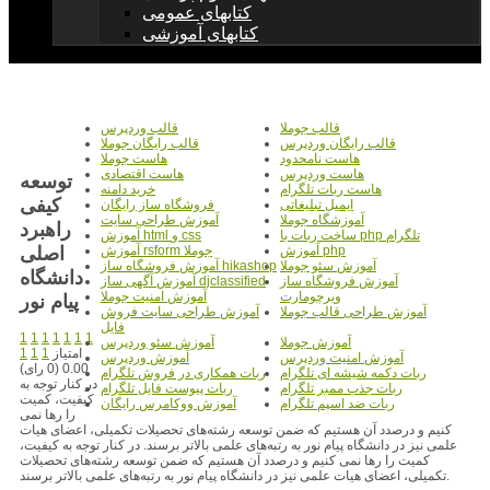
کتابهای عمومی
کتابهای آموزشی
قالب جوملا
قالب وردپرس
قالب رایگان وردپرس
قالب رایگان جوملا
هاست نامحدود
هاست جوملا
هاست وردپرس
هاست اقتصادی
توسعه
هاست ربات تلگرام
خرید دامنه
کیفی
ایمیل تبلیغاتی
فروشگاه ساز رایگان
آموزشگاه جوملا
آموزش طراحی سایت
راهبرد
ساخت ربات با php تلگرام
آموزش html و css
اصلی
آموزش php
آموزش rsform جوملا
آموزش سئو جوملا
آموزش فروشگاه ساز hikashop
دانشگاه
آموزش فروشگاه ساز
آموزش آگهی ساز djclassified
ویرچومارت
آموزش امنیت جوملا
پیام نور
آموزش طراحی قالب جوملا
آموزش طراحی سایت فروش
فایل
1
1
1
1
1
1
1
آموزش جوملا
آموزش سئو وردپرس
امتیاز
1
1
1
آموزش امنیت وردپرس
آموزش وردپرس
0.00 (0 رای)
ربات دکمه شیشه ای تلگرام
ربات همکاری در فروش تلگرام
در کنار توجه به
ربات جذب ممبر تلگرام
ربات پیوست فایل تلگرام
کیفیت، کمیت
ربات ضد اسپم تلگرام
آموزش ووکامرس رایگان
را رها نمی
کنیم و درصدد آن هستیم که ضمن توسعه رشته‌های تحصیلات تکمیلی، اعضای هیات
علمی نیز در دانشگاه پیام نور به رتبه‌های علمی بالاتر برسند. در کنار توجه به کیفیت،
کمیت را رها نمی کنیم و درصدد آن هستیم که ضمن توسعه رشته‌های تحصیلات
تکمیلی، اعضای هیات علمی نیز در دانشگاه پیام نور به رتبه‌های علمی بالاتر برسند.