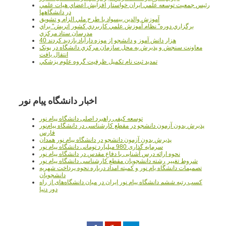
رئيس جمعيت توسعه علمي ايران خواستار افزايش اعضاي هيات علمي
در دانشگاهها
آموزش والدين بيسواد با طرح ملي الزام و تشويق
برگزاري دوره" نظام آموزش علمي كاربردي كشور اتريش" براي
مدرسان ستاد مرکزي
40 هزار دانش آموز و دانشجو از موزه دارآباد بازديد کردند
معاونت سنجش و پذيرش به محل سازمان مرکزي دانشگاه در پونک
انتقال يافت
تمديد ثبت نام تکميل ظرفيت گروه علوم پزشکي
اخبار دانشگاه پیام نور
توسعه کیفی راهبرد اصلی دانشگاه پیام نور
پذیرش بدون آزمون دانشجو در مقطع کارشناسی در دانشگاه پیام‌نور
فارس
پذیرش بدون آزمون دانشجو در دانشگاه پیام نور همدان
سرمایه گذاری 980 میلیارد تومانی دانشگاه پیام نور
نحوه ارائه درس آشنایی با دفاع مقدس در دانشگاه پیام نور
شروط تغییر رشته دانشجویان مقطع کارشناسی دانشگاه پیام نور
تصمیمات دانشگاه یام نور و کمیته امداد درباره نحوه پرداخت شهریه
دانشجویان
کسب رتبه ششم دانشگاه پیام نور ایران در میان دانشگاه‌های از راه
دور دنیا