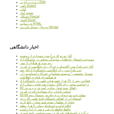
پروژه پي اچ پي PHP
دلفي Delphi
کتاب
تحقيق آمار
پاسکال Pascal
اکسل Excel
وب سايت HTML
ويژوال بيسيک دات نت VB.Net
اخبار دانشگاهی
آغاز توزيع کارت آزمون دستياري از دوشنبه
ممنوعيت اشتغال داوطلبان نمايندگي مجلس در دانشگاه آزاد
رتبه بندي فرهنگيان از مهر
آغاز ثبت نام آزمون آکادميک و جنرال زبان انگليسي از امروز
ثبت نام آزمون زبان انگليسي دانشگاه آزاد آغاز شد
سمينار تخصصي " سيستم شناسايي خودکارو اتوماسيون"در
فرهنگسراي فناوري اطلاعات
فعاليت بيش از 70 هزار عضو هيات علمي در دانشگاه آزاد
درخواست مجوز براي 150 رشته ارشد علوم پزشکي آزاد
40 راهکار سند تحول بنيادين آموزش و پرورش
اسامي قبولي براي مصاحبه دکتري، امروز
مهلت ثبت نمره میان ترم پیام نور نیمسال دوم 94-93
اشتغالزايي از اهداف دانشگاه جامع علمي کاربردي
تجليل از معلمان نمونه شهرستان رباط کريم
اعلام اولويت استخدام پيماني 5 هزار معلم
حافظ حافظه تاريخي و ملي ايرانيان است
برگزاري المپيادهاي فيزيک و زيست‌شناسي دانش‌آموزي