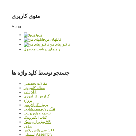
منوی کاربری
Menu
ورود
فایلهای من
فاکتورهای من
راهنمای دریافت محصول
جستجو توسط کلید واژه ها
مقالات تخصصي
مقاله کامپیوتر
پایان نامه
گزارش کارآموزي
پروژه
پروژه کارآفريني
پروژه سي شارپ C#
ترجمه و پاورپوينت
کتاب الکترونيک
ويژوال بيسيک VB
جزوه
سي پلاس پلاس C++
اسمبلي Assembly