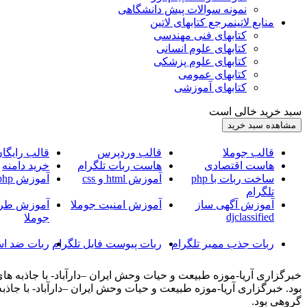
نمونه سوالات پیش دانشگاهی
منابع لاتین
مرجع کتابهای لاتین
کتابهای فنی مهندسی
کتابهای علوم انسانی
کتابهای علوم پزشکی
کتابهای عمومی
کتابهای آموزشی
سبد خرید خالی است
قالب جوملا
قالب وردپرس
قالب رایگا
هاست اقتصادی
هاست ربات تلگرام
خرید دامنه
ساخت ربات با php
آموزش html و css
آموزش php
تلگرام
آموزش آگهی ساز
آموزش امنیت جوملا
آموزش طرا
djclassified
جوملا
ربات جذب ممبر تلگرام
ربات پیوست فایل تلگرام
ربات ضد اس
گروهی بود.