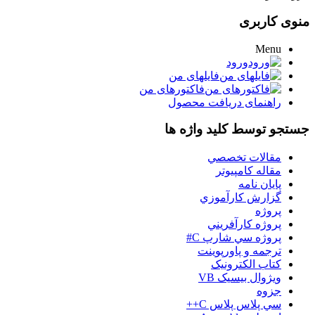
منوی کاربری
Menu
ورود
فایلهای من
فاکتورهای من
راهنمای دریافت محصول
جستجو توسط کلید واژه ها
مقالات تخصصي
مقاله کامپیوتر
پایان نامه
گزارش کارآموزي
پروژه
پروژه کارآفريني
پروژه سي شارپ C#
ترجمه و پاورپوينت
کتاب الکترونيک
ويژوال بيسيک VB
جزوه
سي پلاس پلاس C++