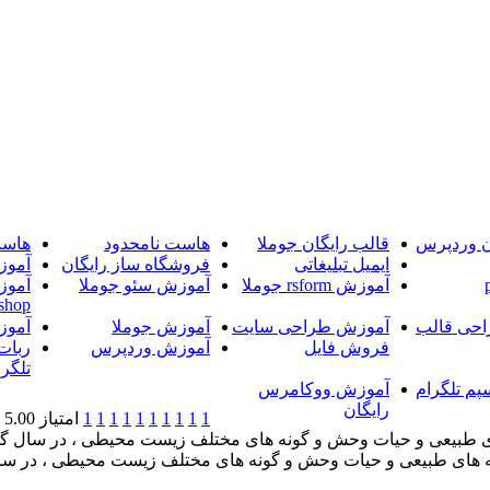
ن وردپرس
قالب رایگان جوملا
هاست نامحدود
هاست
ایمیل تبلیغاتی
فروشگاه ساز رایگان
آموز
آموزش rsform جوملا
آموزش سئو جوملا
آموز
shop
حی قالب
آموزش طراحی سایت
آموزش جوملا
آموز
فروش فایل
آموزش وردپرس
ربات
تلگرا
پم تلگرام
آموزش ووکامرس
رایگان
1
1
1
1
1
1
1
1
1
1
امتیاز 5.00 (1 رای)