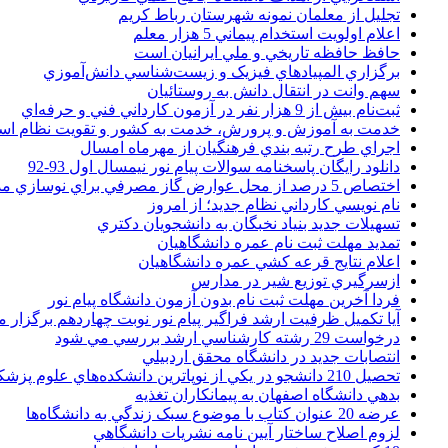
تجليل از معلمان نمونه شهرستان رباط کريم
اعلام اولويت استخدام پيماني 5 هزار معلم
حافظ حافظه تاريخي و ملي ايرانيان است
برگزاري المپيادهاي فيزيک و زيست‌شناسي دانش‌آموزي
سهم وانت در انتقال دانش به روستائيان
ثبت‌نام بيش از 9 هزار نفر در آزمون کارداني فني و حرفه‌اي
خدمت به آموزش و پرورش، خدمت به کشور و تقويت نظام ا
اجراي طرح رتبه بندي فرهنگيان از مهرماه امسال
دانلود رایگان پاسخنامه سوالات پیام نور نیمسال اول 93-92
اختصاص 5 درصد از محل عوارض گاز مصرفي براي نوسازي مدارس
نام نويسي کارداني نظام جديد؛ از امروز
تسهيلات جديد بنياد نخبگان به دانشجويان دکتري
تمديد مهلت ثبت نام عمره دانشگاهيان
اعلام نتايج قرعه کشي عمره دانشگاهيان
ازسرگيري توزيع شير در مدارس
فردا آخرین مهلت ثبت نام بدون آزمون دانشگاه پیام نور
آیا تکمیل ظرفیت ارشد فراگیر پیام نور نوبت چهاردهم برگزار 
درخواست 29 رشته کارشناسي ارشد بررسي مي شود
انتصابات جديد در دانشگاه محقق اردبيلي
تحصيل 210 دانشجو در يکي از نوپاترين دانشکده‌هاي علوم پزشکي کشور
بدهي دانشگاه اصفهان به پيمانکاران تغذيه
عرضه 20 عنوان کتاب با موضوع سبک زندگي به دانشگاه‌ها
لزوم اصلاح ساختار آيين نامه نشريات دانشگاهي