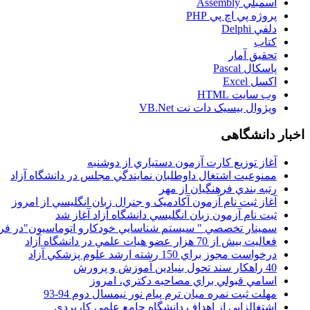
اسمبلي Assembly
پروژه پي اچ پي PHP
دلفي Delphi
کتاب
تحقيق آمار
پاسکال Pascal
اکسل Excel
وب سايت HTML
ويژوال بيسيک دات نت VB.Net
اخبار دانشگاهی
آغاز توزيع کارت آزمون دستياري از دوشنبه
ممنوعيت اشتغال داوطلبان نمايندگي مجلس در دانشگاه آزاد
رتبه بندي فرهنگيان از مهر
آغاز ثبت نام آزمون آکادميک و جنرال زبان انگليسي از امروز
ثبت نام آزمون زبان انگليسي دانشگاه آزاد آغاز شد
سمينار تخصصي " سيستم شناسايي خودکارو اتوماسيون"در فر
فعاليت بيش از 70 هزار عضو هيات علمي در دانشگاه آزاد
درخواست مجوز براي 150 رشته ارشد علوم پزشکي آزاد
40 راهکار سند تحول بنيادين آموزش و پرورش
اسامي قبولي براي مصاحبه دکتري، امروز
مهلت ثبت نمره میان ترم پیام نور نیمسال دوم 94-93
اشتغالزايي از اهداف دانشگاه جامع علمي کاربردي