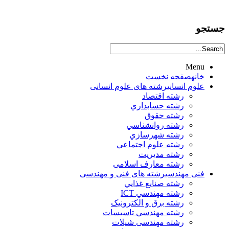
جستجو
Menu
خانه
صفحه نخست
علوم انساني
رشته های علوم انسانی
رشته اقتصاد
رشته حسابداري
رشته حقوق
رشته روانشناسي
رشته شهرسازي
رشته علوم اجتماعي
رشته مديريت
رشته معارف اسلامی
فنی مهندسی
رشته های فنی و مهندسی
رشته صنايع غذايي
رشته مهندسي ICT
رشته برق و الکترونيک
رشته مهندسي تاسيسات
رشته مهندسی شیلات