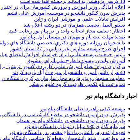
18 کرسي پژوهشي به اساتيد برجسته اهدا شده است
اعلام آمادگي وزير آموزش و پرورش کشورمان براي در اختيار
پذيرش بدون کنکور دانشجو در موسسه آموزش عالي قشم
افزايش تبادلات علمي و آموزشي ايران و ژاپن
دستورالعمل تحصیل همزمان در دو رشته اعلام شد
اخطار : سقف مجاز انتخاب واحد را در پیام نور رعایت کنید
تمدید مهلت ثبت نام و مهمان در نیمسال اول پیام نور
دانشجويان روزانه دوره هاي دكتري تخصصي دانشگاه هاي دولتي
اجراي طرح توسعه مدارس غير دولتي در 27 استان کشور
رئيس جمعيت توسعه علمي ايران خواستار افزايش اعضاي هيات
آموزش والدين بيسواد با طرح ملي الزام و تشويق
برگزاري دوره" نظام آموزش علمي كاربردي كشور اتريش" بر
40 هزار دانش آموز و دانشجو از موزه دارآباد بازديد کردند
معاونت سنجش و پذيرش به محل سازمان مرکزي دانشگاه در پو
تمديد ثبت نام تکميل ظرفيت گروه علوم پزشکي
اخبار دانشگاه پیام نور
توسعه کیفی راهبرد اصلی دانشگاه پیام نور
پذیرش بدون آزمون دانشجو در مقطع کارشناسی در دانشگاه پیا
پذیرش بدون آزمون دانشجو در دانشگاه پیام نور همدان
سرمایه گذاری 980 میلیارد تومانی دانشگاه پیام نور
نحوه ارائه درس آشنایی با دفاع مقدس در دانشگاه پیام نور
شروط تغییر رشته دانشجویان مقطع کارشناسی دانشگاه پیام ن