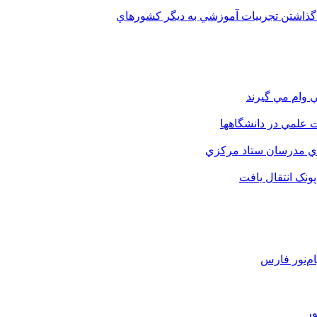
 گذاشتن تجربيات آموزشي به ديگر کشورهاي
 وام مي گيرند
 علمي در دانشگاهها
اي مدرسان ستاد مرکزي
نک انتقال يافت
م‌نور فارس
ور