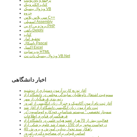
ترجمه و پاورپوينت
کتاب الکترونيک
ويژوال بيسيک VB
جزوه
سي پلاس پلاس C++
اسمبلي Assembly
پروژه پي اچ پي PHP
دلفي Delphi
کتاب
تحقيق آمار
پاسکال Pascal
اکسل Excel
وب سايت HTML
ويژوال بيسيک دات نت VB.Net
اخبار دانشگاهی
آغاز توزيع کارت آزمون دستياري از دوشنبه
ممنوعيت اشتغال داوطلبان نمايندگي مجلس در دانشگاه آزاد
رتبه بندي فرهنگيان از مهر
آغاز ثبت نام آزمون آکادميک و جنرال زبان انگليسي از امروز
ثبت نام آزمون زبان انگليسي دانشگاه آزاد آغاز شد
سمينار تخصصي " سيستم شناسايي خودکارو اتوماسيون"در
فرهنگسراي فناوري اطلاعات
فعاليت بيش از 70 هزار عضو هيات علمي در دانشگاه آزاد
درخواست مجوز براي 150 رشته ارشد علوم پزشکي آزاد
40 راهکار سند تحول بنيادين آموزش و پرورش
اسامي قبولي براي مصاحبه دکتري، امروز