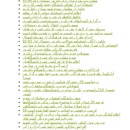
مهلت ثبت نمره میان ترم پیام نور نیمسال دوم 94-93
اشتغالزايي از اهداف دانشگاه جامع علمي کاربردي
تجليل از معلمان نمونه شهرستان رباط کريم
اعلام اولويت استخدام پيماني 5 هزار معلم
حافظ حافظه تاريخي و ملي ايرانيان است
برگزاري المپيادهاي فيزيک و زيست‌شناسي دانش‌آموزي
سهم وانت در انتقال دانش به روستائيان
ثبت‌نام بيش از 9 هزار نفر در آزمون کارداني فني و حرفه‌اي
خدمت به آموزش و پرورش، خدمت به کشور و تقويت نظام است
اجراي طرح رتبه بندي فرهنگيان از مهرماه امسال
دانلود رایگان پاسخنامه سوالات پیام نور نیمسال اول 93-92
اختصاص 5 درصد از محل عوارض گاز مصرفي براي نوسازي مدارس
نام نويسي کارداني نظام جديد؛ از امروز
تسهيلات جديد بنياد نخبگان به دانشجويان دکتري
تمديد مهلت ثبت نام عمره دانشگاهيان
اعلام نتايج قرعه کشي عمره دانشگاهيان
ازسرگيري توزيع شير در مدارس
فردا آخرین مهلت ثبت نام بدون آزمون دانشگاه پیام نور
آیا تکمیل ظرفیت ارشد فراگیر پیام نور نوبت چهاردهم برگزار می
شود؟
درخواست 29 رشته کارشناسي ارشد بررسي مي شود
انتصابات جديد در دانشگاه محقق اردبيلي
تحصيل 210 دانشجو در يکي از نوپاترين دانشکده‌هاي علوم پزشکي
کشور
بدهي دانشگاه اصفهان به پيمانکاران تغذيه
عرضه 20 عنوان کتاب با موضوع سبک زندگي به دانشگاه‌ها
لزوم اصلاح ساختار آيين نامه نشريات دانشگاهي
18 کرسي پژوهشي به اساتيد برجسته اهدا شده است
اعلام آمادگي وزير آموزش و پرورش کشورمان براي در اختيار گذاشتن
تجربيات آموزشي به ديگر کشورهاي
پذيرش بدون کنکور دانشجو در موسسه آموزش عالي قشم
افزايش تبادلات علمي و آموزشي ايران و ژاپن