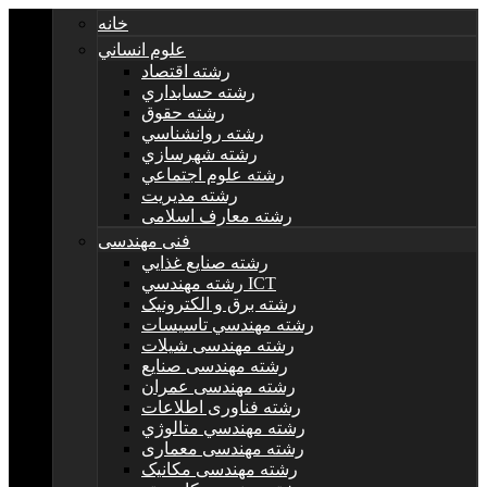
خانه
علوم انساني
رشته اقتصاد
رشته حسابداري
رشته حقوق
رشته روانشناسي
رشته شهرسازي
رشته علوم اجتماعي
رشته مديريت
رشته معارف اسلامی
فنی مهندسی
رشته صنايع غذايي
رشته مهندسي ICT
رشته برق و الکترونيک
رشته مهندسي تاسيسات
رشته مهندسی شیلات
رشته مهندسی صنایع
رشته مهندسی عمران
رشته فناوری اطلاعات
رشته مهندسي متالوژي
رشته مهندسی معماری
رشته مهندسی مکانیک