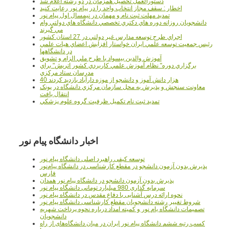
دستورالعمل تحصیل همزمان در دو رشته اعلام شد
اخطار : سقف مجاز انتخاب واحد را در پیام نور رعایت کنید
تمدید مهلت ثبت نام و مهمان در نیمسال اول پیام نور
دانشجويان روزانه دوره هاي دكتري تخصصي دانشگاه هاي دولتي وام
مي گيرند
اجراي طرح توسعه مدارس غير دولتي در 27 استان کشور
رئيس جمعيت توسعه علمي ايران خواستار افزايش اعضاي هيات علمي
در دانشگاهها
آموزش والدين بيسواد با طرح ملي الزام و تشويق
برگزاري دوره" نظام آموزش علمي كاربردي كشور اتريش" براي
مدرسان ستاد مرکزي
40 هزار دانش آموز و دانشجو از موزه دارآباد بازديد کردند
معاونت سنجش و پذيرش به محل سازمان مرکزي دانشگاه در پونک
انتقال يافت
تمديد ثبت نام تکميل ظرفيت گروه علوم پزشکي
اخبار دانشگاه پیام نور
توسعه کیفی راهبرد اصلی دانشگاه پیام نور
پذیرش بدون آزمون دانشجو در مقطع کارشناسی در دانشگاه پیام‌نور
فارس
پذیرش بدون آزمون دانشجو در دانشگاه پیام نور همدان
سرمایه گذاری 980 میلیارد تومانی دانشگاه پیام نور
نحوه ارائه درس آشنایی با دفاع مقدس در دانشگاه پیام نور
شروط تغییر رشته دانشجویان مقطع کارشناسی دانشگاه پیام نور
تصمیمات دانشگاه یام نور و کمیته امداد درباره نحوه پرداخت شهریه
دانشجویان
کسب رتبه ششم دانشگاه پیام نور ایران در میان دانشگاه‌های از راه