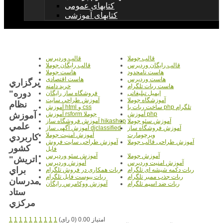
کتابهای عمومی
کتابهای آموزشی
قالب جوملا
قالب وردپرس
قالب رایگان وردپرس
قالب رایگان جوملا
هاست نامحدود
هاست جوملا
هاست وردپرس
هاست اقتصادی
برگزاري
هاست ربات تلگرام
خرید دامنه
دوره"
ایمیل تبلیغاتی
فروشگاه ساز رایگان
آموزشگاه جوملا
آموزش طراحی سایت
نظام
ساخت ربات با php تلگرام
آموزش html و css
آموزش
آموزش php
آموزش rsform جوملا
آموزش سئو جوملا
آموزش فروشگاه ساز hikashop
علمي
آموزش فروشگاه ساز
آموزش آگهی ساز djclassified
ویرچومارت
آموزش امنیت جوملا
كاربردي
آموزش طراحی قالب جوملا
آموزش طراحی سایت فروش
كشور
فایل
آموزش جوملا
آموزش سئو وردپرس
اتريش"
آموزش امنیت وردپرس
آموزش وردپرس
براي
ربات دکمه شیشه ای تلگرام
ربات همکاری در فروش تلگرام
ربات جذب ممبر تلگرام
ربات پیوست فایل تلگرام
مدرسان
ربات ضد اسپم تلگرام
آموزش ووکامرس رایگان
ستاد
مرکزي
امتیاز 0.00 (0 رای)
1
1
1
1
1
1
1
1
1
1