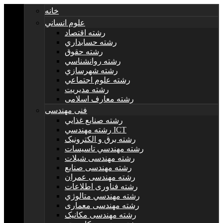
خانه
علوم انساني
رشته اقتصاد
رشته حسابداري
رشته حقوق
رشته روانشناسي
رشته شهرسازي
رشته علوم اجتماعي
رشته مديريت
رشته معارف اسلامی
فنی مهندسی
رشته صنايع غذايي
رشته مهندسي ICT
رشته برق و الکترونيک
رشته مهندسي تاسيسات
رشته مهندسی شیلات
رشته مهندسی صنایع
رشته مهندسی عمران
رشته فناوری اطلاعات
رشته مهندسي متالوژي
رشته مهندسی معماری
رشته مهندسی مکانیک