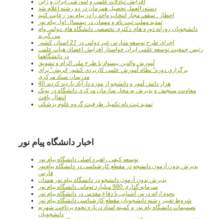
افزايش تبادلات علمي و آموزشي ايران و ژاپن
دستورالعمل تحصیل همزمان در دو رشته اعلام شد
اخطار : سقف مجاز انتخاب واحد را در پیام نور رعایت کنید
تمدید مهلت ثبت نام و مهمان در نیمسال اول پیام نور
دانشجويان روزانه دوره هاي دكتري تخصصي دانشگاه هاي دولتي وام
مي گيرند
اجراي طرح توسعه مدارس غير دولتي در 27 استان کشور
رئيس جمعيت توسعه علمي ايران خواستار افزايش اعضاي هيات علمي
در دانشگاهها
آموزش والدين بيسواد با طرح ملي الزام و تشويق
برگزاري دوره" نظام آموزش علمي كاربردي كشور اتريش" براي
مدرسان ستاد مرکزي
40 هزار دانش آموز و دانشجو از موزه دارآباد بازديد کردند
معاونت سنجش و پذيرش به محل سازمان مرکزي دانشگاه در پونک
انتقال يافت
تمديد ثبت نام تکميل ظرفيت گروه علوم پزشکي
اخبار دانشگاه پیام نور
توسعه کیفی راهبرد اصلی دانشگاه پیام نور
پذیرش بدون آزمون دانشجو در مقطع کارشناسی در دانشگاه پیام‌نور
فارس
پذیرش بدون آزمون دانشجو در دانشگاه پیام نور همدان
سرمایه گذاری 980 میلیارد تومانی دانشگاه پیام نور
نحوه ارائه درس آشنایی با دفاع مقدس در دانشگاه پیام نور
شروط تغییر رشته دانشجویان مقطع کارشناسی دانشگاه پیام نور
تصمیمات دانشگاه یام نور و کمیته امداد درباره نحوه پرداخت شهریه
دانشجویان