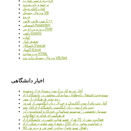
پروژه سي شارپ C#
ترجمه و پاورپوينت
کتاب الکترونيک
ويژوال بيسيک VB
جزوه
سي پلاس پلاس C++
اسمبلي Assembly
پروژه پي اچ پي PHP
دلفي Delphi
کتاب
تحقيق آمار
پاسکال Pascal
اکسل Excel
وب سايت HTML
ويژوال بيسيک دات نت VB.Net
اخبار دانشگاهی
آغاز توزيع کارت آزمون دستياري از دوشنبه
ممنوعيت اشتغال داوطلبان نمايندگي مجلس در دانشگاه آزاد
رتبه بندي فرهنگيان از مهر
آغاز ثبت نام آزمون آکادميک و جنرال زبان انگليسي از امروز
ثبت نام آزمون زبان انگليسي دانشگاه آزاد آغاز شد
سمينار تخصصي " سيستم شناسايي خودکارو اتوماسيون"در
فرهنگسراي فناوري اطلاعات
فعاليت بيش از 70 هزار عضو هيات علمي در دانشگاه آزاد
درخواست مجوز براي 150 رشته ارشد علوم پزشکي آزاد
40 راهکار سند تحول بنيادين آموزش و پرورش