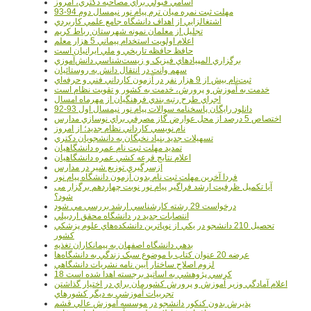
اسامي قبولي براي مصاحبه دکتري، امروز
مهلت ثبت نمره میان ترم پیام نور نیمسال دوم 94-93
اشتغالزايي از اهداف دانشگاه جامع علمي کاربردي
تجليل از معلمان نمونه شهرستان رباط کريم
اعلام اولويت استخدام پيماني 5 هزار معلم
حافظ حافظه تاريخي و ملي ايرانيان است
برگزاري المپيادهاي فيزيک و زيست‌شناسي دانش‌آموزي
سهم وانت در انتقال دانش به روستائيان
ثبت‌نام بيش از 9 هزار نفر در آزمون کارداني فني و حرفه‌اي
خدمت به آموزش و پرورش، خدمت به کشور و تقويت نظام است
اجراي طرح رتبه بندي فرهنگيان از مهرماه امسال
دانلود رایگان پاسخنامه سوالات پیام نور نیمسال اول 93-92
اختصاص 5 درصد از محل عوارض گاز مصرفي براي نوسازي مدارس
نام نويسي کارداني نظام جديد؛ از امروز
تسهيلات جديد بنياد نخبگان به دانشجويان دکتري
تمديد مهلت ثبت نام عمره دانشگاهيان
اعلام نتايج قرعه کشي عمره دانشگاهيان
ازسرگيري توزيع شير در مدارس
فردا آخرین مهلت ثبت نام بدون آزمون دانشگاه پیام نور
آیا تکمیل ظرفیت ارشد فراگیر پیام نور نوبت چهاردهم برگزار می
شود؟
درخواست 29 رشته کارشناسي ارشد بررسي مي شود
انتصابات جديد در دانشگاه محقق اردبيلي
تحصيل 210 دانشجو در يکي از نوپاترين دانشکده‌هاي علوم پزشکي
کشور
بدهي دانشگاه اصفهان به پيمانکاران تغذيه
عرضه 20 عنوان کتاب با موضوع سبک زندگي به دانشگاه‌ها
لزوم اصلاح ساختار آيين نامه نشريات دانشگاهي
18 کرسي پژوهشي به اساتيد برجسته اهدا شده است
اعلام آمادگي وزير آموزش و پرورش کشورمان براي در اختيار گذاشتن
تجربيات آموزشي به ديگر کشورهاي
پذيرش بدون کنکور دانشجو در موسسه آموزش عالي قشم