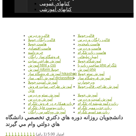
کتابهای عمومی
کتابهای آموزشی
قالب جوملا
قالب وردپرس
قالب رایگان وردپرس
قالب رایگان جوملا
هاست نامحدود
هاست جوملا
هاست وردپرس
هاست اقتصادی
هاست ربات تلگرام
خرید دامنه
ایمیل تبلیغاتی
فروشگاه ساز رایگان
آموزشگاه جوملا
آموزش طراحی سایت
ساخت ربات با php تلگرام
آموزش html و css
آموزش php
آموزش rsform جوملا
آموزش سئو جوملا
آموزش فروشگاه ساز hikashop
آموزش فروشگاه ساز
آموزش آگهی ساز djclassified
ویرچومارت
آموزش امنیت جوملا
آموزش طراحی قالب جوملا
آموزش طراحی سایت فروش
فایل
آموزش جوملا
آموزش سئو وردپرس
آموزش امنیت وردپرس
آموزش وردپرس
ربات دکمه شیشه ای تلگرام
ربات همکاری در فروش تلگرام
ربات جذب ممبر تلگرام
ربات پیوست فایل تلگرام
ربات ضد اسپم تلگرام
آموزش ووکامرس رایگان
دانشجويان روزانه دوره هاي دكتري تخصصي دانشگاه
هاي دولتي وام مي گيرند
امتیاز 5.00 (1 رای)
1
1
1
1
1
1
1
1
1
1