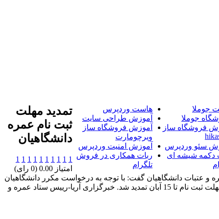
 جوملا
هاست وردپرس
تمديد مهلت
شگاه جوملا
آموزش طراحی سایت
ثبت نام عمره
ش فروشگاه ساز
آموزش فروشگاه ساز
hika
دانشگاهيان
ویرچومارت
ش سئو وردپرس
آموزش امنیت وردپرس
 دکمه شیشه ای
ربات همکاری در فروش
1
1
1
1
1
1
1
1
1
1
م
تلگرام
امتیاز 0.00 (0 رای)
ه و عتبات دانشگاهیان گفت: با توجه به درخواست مکرر دانشگاهیان
و به دلیل تعطیلات این هفته، مهلت ثبت نام تا 15 آبان تمدید شد. خبرگزاری آریا-رییس ستاد عمره و