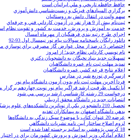
حافظ حافظه تاريخي و ملي ايرانيان است
برگزاري المپيادهاي فيزيک و زيست‌شناسي دانش‌آموزي
سهم وانت در انتقال دانش به روستائيان
ثبت‌نام بيش از 9 هزار نفر در آزمون کارداني فني و حرفه‌اي
خدمت به آموزش و پرورش، خدمت به کشور و تقويت نظام ا
اجراي طرح رتبه بندي فرهنگيان از مهرماه امسال
دانلود رایگان پاسخنامه سوالات پیام نور نیمسال اول 93-92
اختصاص 5 درصد از محل عوارض گاز مصرفي براي نوسازي مدارس
نام نويسي کارداني نظام جديد؛ از امروز
تسهيلات جديد بنياد نخبگان به دانشجويان دکتري
تمديد مهلت ثبت نام عمره دانشگاهيان
اعلام نتايج قرعه کشي عمره دانشگاهيان
ازسرگيري توزيع شير در مدارس
فردا آخرین مهلت ثبت نام بدون آزمون دانشگاه پیام نور
آیا تکمیل ظرفیت ارشد فراگیر پیام نور نوبت چهاردهم برگزار 
درخواست 29 رشته کارشناسي ارشد بررسي مي شود
انتصابات جديد در دانشگاه محقق اردبيلي
تحصيل 210 دانشجو در يکي از نوپاترين دانشکده‌هاي علوم پزشکي کشور
بدهي دانشگاه اصفهان به پيمانکاران تغذيه
عرضه 20 عنوان کتاب با موضوع سبک زندگي به دانشگاه‌ها
لزوم اصلاح ساختار آيين نامه نشريات دانشگاهي
18 کرسي پژوهشي به اساتيد برجسته اهدا شده است
اعلام آمادگي وزير آموزش و پرورش کشورمان براي در اختيار