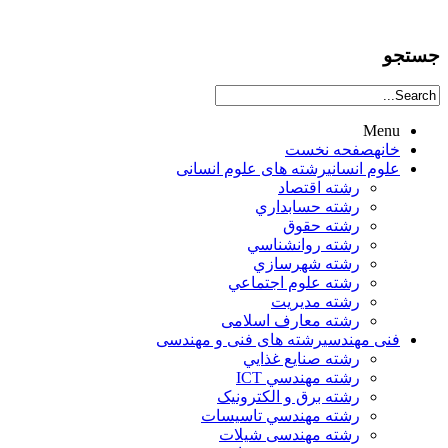
جستجو
Menu
خانه
صفحه نخست
علوم انساني
رشته های علوم انسانی
رشته اقتصاد
رشته حسابداري
رشته حقوق
رشته روانشناسي
رشته شهرسازي
رشته علوم اجتماعي
رشته مديريت
رشته معارف اسلامی
فنی مهندسی
رشته های فنی و مهندسی
رشته صنايع غذايي
رشته مهندسي ICT
رشته برق و الکترونيک
رشته مهندسي تاسيسات
رشته مهندسی شیلات