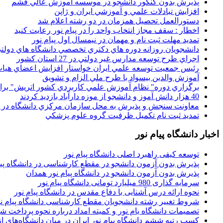
پذيرش بدون کنکور دانشجو در موسسه آموزش عالي قشم
افزايش تبادلات علمي و آموزشي ايران و ژاپن
دستورالعمل تحصیل همزمان در دو رشته اعلام شد
اخطار : سقف مجاز انتخاب واحد را در پیام نور رعایت کنید
تمدید مهلت ثبت نام و مهمان در نیمسال اول پیام نور
دانشجويان روزانه دوره هاي دكتري تخصصي دانشگاه هاي دولتي
اجراي طرح توسعه مدارس غير دولتي در 27 استان کشور
رئيس جمعيت توسعه علمي ايران خواستار افزايش اعضاي هيات
آموزش والدين بيسواد با طرح ملي الزام و تشويق
برگزاري دوره" نظام آموزش علمي كاربردي كشور اتريش" بر
40 هزار دانش آموز و دانشجو از موزه دارآباد بازديد کردند
معاونت سنجش و پذيرش به محل سازمان مرکزي دانشگاه در پو
تمديد ثبت نام تکميل ظرفيت گروه علوم پزشکي
اخبار دانشگاه پیام نور
توسعه کیفی راهبرد اصلی دانشگاه پیام نور
پذیرش بدون آزمون دانشجو در مقطع کارشناسی در دانشگاه پیا
پذیرش بدون آزمون دانشجو در دانشگاه پیام نور همدان
سرمایه گذاری 980 میلیارد تومانی دانشگاه پیام نور
نحوه ارائه درس آشنایی با دفاع مقدس در دانشگاه پیام نور
شروط تغییر رشته دانشجویان مقطع کارشناسی دانشگاه پیام ن
تصمیمات دانشگاه یام نور و کمیته امداد درباره نحوه پرداخت ش
کسب رتبه ششم دانشگاه پیام نور ایران در میان دانشگاه‌های از ر