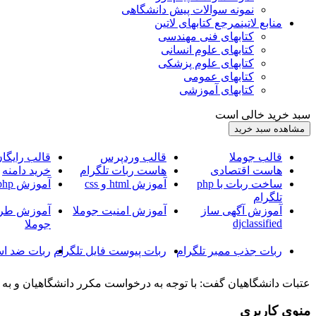
نمونه سوالات پیش دانشگاهی
منابع لاتین
مرجع کتابهای لاتین
کتابهای فنی مهندسی
کتابهای علوم انسانی
کتابهای علوم پزشکی
کتابهای عمومی
کتابهای آموزشی
سبد خرید خالی است
قالب جوملا
قالب وردپرس
قالب رایگا
هاست اقتصادی
هاست ربات تلگرام
خرید دامنه
ساخت ربات با php
آموزش html و css
آموزش php
تلگرام
آموزش آگهی ساز
آموزش امنیت جوملا
آموزش طرا
djclassified
جوملا
ربات جذب ممبر تلگرام
ربات پیوست فایل تلگرام
ربات ضد اس
عتبات دانشگاهیان گفت: با توجه به درخواست مکرر دانشگاهیان و به دلیل تعطیلات
منوی کاربری