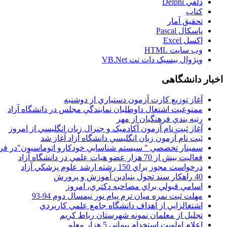
دلفي Delphi
کتاب
تحقيق آمار
پاسکال Pascal
اکسل Excel
وب سايت HTML
ويژوال بيسيک دات نت VB.Net
اخبار دانشگاهی
آغاز توزيع کارت آزمون دستياري از دوشنبه
ممنوعيت اشتغال داوطلبان نمايندگي مجلس در دانشگاه آزاد
رتبه بندي فرهنگيان از مهر
آغاز ثبت نام آزمون آکادميک و جنرال زبان انگليسي از امروز
ثبت نام آزمون زبان انگليسي دانشگاه آزاد آغاز شد
سمينار تخصصي " سيستم شناسايي خودکارو اتوماسيون"در فر
فعاليت بيش از 70 هزار عضو هيات علمي در دانشگاه آزاد
درخواست مجوز براي 150 رشته ارشد علوم پزشکي آزاد
40 راهکار سند تحول بنيادين آموزش و پرورش
اسامي قبولي براي مصاحبه دکتري، امروز
مهلت ثبت نمره میان ترم پیام نور نیمسال دوم 94-93
اشتغالزايي از اهداف دانشگاه جامع علمي کاربردي
تجليل از معلمان نمونه شهرستان رباط کريم
اعلام اولويت استخدام پيماني 5 هزار معلم