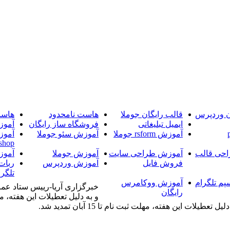
ن وردپرس
قالب رایگان جوملا
هاست نامحدود
هاست
ایمیل تبلیغاتی
فروشگاه ساز رایگان
آموز
آموزش rsform جوملا
آموزش سئو جوملا
آموز
shop
حی قالب
آموزش طراحی سایت
آموزش جوملا
آموز
فروش فایل
آموزش وردپرس
ربات
تلگرا
پم تلگرام
آموزش ووکامرس
خبرگزاری آریا-رییس ستاد عمر
رایگان
 این هفته، مهلت ثبت نام تا 15 آبان تمدید شد.