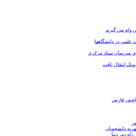
 وام مي گيرند
 علمي در دانشگاهها
اي مدرسان ستاد مرکزي
نک انتقال يافت
م‌نور فارس
ور
هریه دانشجویان
اه دور دنیا