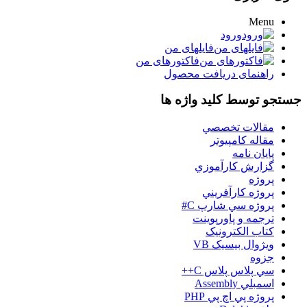
Menu
ورود
فایلهای من
فاکتورهای من
راهنمای دریافت محصول
جستجو توسط کلید واژه ها
مقالات تخصصي
مقاله کامپیوتر
پایان نامه
گزارش کارآموزي
پروژه
پروژه کارآفريني
پروژه سي شارپ C#
ترجمه و پاورپوينت
کتاب الکترونيک
ويژوال بيسيک VB
جزوه
سي پلاس پلاس C++
اسمبلي Assembly
پروژه پي اچ پي PHP