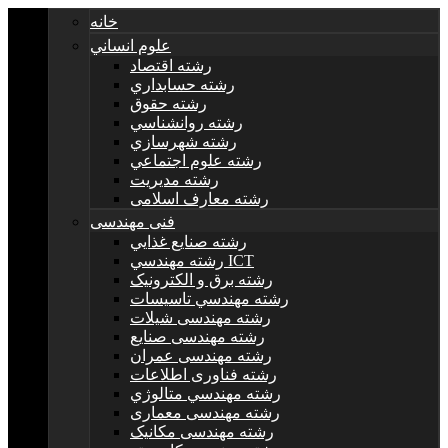
خانه
علوم انساني
رشته اقتصاد
رشته حسابداري
رشته حقوق
رشته روانشناسي
رشته شهرسازي
رشته علوم اجتماعي
رشته مديريت
رشته معارف اسلامی
فنی مهندسی
رشته صنايع غذايي
رشته مهندسي ICT
رشته برق و الکترونيک
رشته مهندسي تاسيسات
رشته مهندسی شیلات
رشته مهندسی صنایع
رشته مهندسی عمران
رشته فناوری اطلاعات
رشته مهندسي متالوژي
رشته مهندسی معماری
رشته مهندسی مکانیک