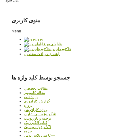
می شود.
منوی کاربری
Menu
ورود
فایلهای من
فاکتورهای من
راهنمای دریافت محصول
جستجو توسط کلید واژه ها
مقالات تخصصي
مقاله کامپیوتر
پایان نامه
گزارش کارآموزي
پروژه
پروژه کارآفريني
پروژه سي شارپ C#
ترجمه و پاورپوينت
کتاب الکترونيک
ويژوال بيسيک VB
جزوه
سي پلاس پلاس C++