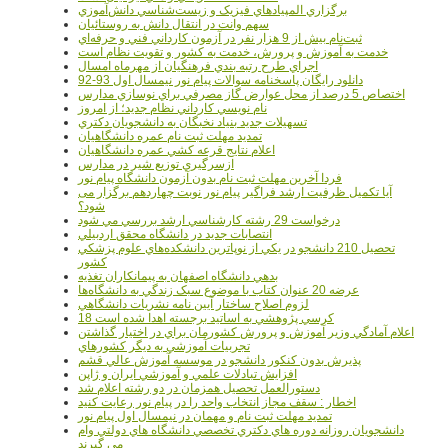
برگزاري المپيادهاي فيزيک و زيست‌شناسي دانش‌آموزي
سهم وانت در انتقال دانش به روستائيان
ثبت‌نام بيش از 9 هزار نفر در آزمون کارداني فني و حرفه‌اي
خدمت به آموزش و پرورش، خدمت به کشور و تقويت نظام است
اجراي طرح رتبه بندي فرهنگيان از مهرماه امسال
دانلود رایگان پاسخنامه سوالات پیام نور نیمسال اول 93-92
اختصاص 5 درصد از محل عوارض گاز مصرفي براي نوسازي مدارس
نام نويسي کارداني نظام جديد؛ از امروز
تسهيلات جديد بنياد نخبگان به دانشجويان دکتري
تمديد مهلت ثبت نام عمره دانشگاهيان
اعلام نتايج قرعه کشي عمره دانشگاهيان
ازسرگيري توزيع شير در مدارس
فردا آخرین مهلت ثبت نام بدون آزمون دانشگاه پیام نور
آیا تکمیل ظرفیت ارشد فراگیر پیام نور نوبت چهاردهم برگزار می
شود؟
درخواست 29 رشته کارشناسي ارشد بررسي مي شود
انتصابات جديد در دانشگاه محقق اردبيلي
تحصيل 210 دانشجو در يکي از نوپاترين دانشکده‌هاي علوم پزشکي
کشور
بدهي دانشگاه اصفهان به پيمانکاران تغذيه
عرضه 20 عنوان کتاب با موضوع سبک زندگي به دانشگاه‌ها
لزوم اصلاح ساختار آيين نامه نشريات دانشگاهي
18 کرسي پژوهشي به اساتيد برجسته اهدا شده است
اعلام آمادگي وزير آموزش و پرورش کشورمان براي در اختيار گذاشتن
تجربيات آموزشي به ديگر کشورهاي
پذيرش بدون کنکور دانشجو در موسسه آموزش عالي قشم
افزايش تبادلات علمي و آموزشي ايران و ژاپن
دستورالعمل تحصیل همزمان در دو رشته اعلام شد
اخطار : سقف مجاز انتخاب واحد را در پیام نور رعایت کنید
تمدید مهلت ثبت نام و مهمان در نیمسال اول پیام نور
دانشجويان روزانه دوره هاي دكتري تخصصي دانشگاه هاي دولتي وام
مي گيرند