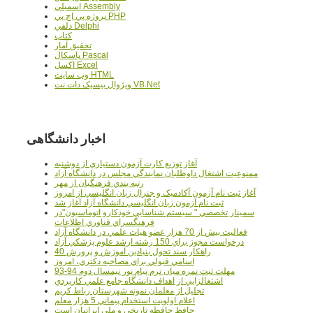
اسمبلي Assembly
پروژه پي اچ پي PHP
دلفي Delphi
کتاب
تحقيق آمار
پاسکال Pascal
اکسل Excel
وب سايت HTML
ويژوال بيسيک دات نت VB.Net
اخبار دانشگاهی
آغاز توزيع کارت آزمون دستياري از دوشنبه
ممنوعيت اشتغال داوطلبان نمايندگي مجلس در دانشگاه آزاد
رتبه بندي فرهنگيان از مهر
آغاز ثبت نام آزمون آکادميک و جنرال زبان انگليسي از امروز
ثبت نام آزمون زبان انگليسي دانشگاه آزاد آغاز شد
سمينار تخصصي " سيستم شناسايي خودکارو اتوماسيون"در
فرهنگسراي فناوري اطلاعات
فعاليت بيش از 70 هزار عضو هيات علمي در دانشگاه آزاد
درخواست مجوز براي 150 رشته ارشد علوم پزشکي آزاد
40 راهکار سند تحول بنيادين آموزش و پرورش
اسامي قبولي براي مصاحبه دکتري، امروز
مهلت ثبت نمره میان ترم پیام نور نیمسال دوم 94-93
اشتغالزايي از اهداف دانشگاه جامع علمي کاربردي
تجليل از معلمان نمونه شهرستان رباط کريم
اعلام اولويت استخدام پيماني 5 هزار معلم
حافظ حافظه تاريخي و ملي ايرانيان است