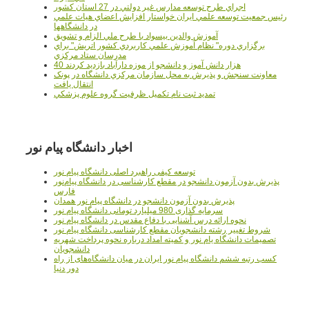
اجراي طرح توسعه مدارس غير دولتي در 27 استان کشور
رئيس جمعيت توسعه علمي ايران خواستار افزايش اعضاي هيات علمي
در دانشگاهها
آموزش والدين بيسواد با طرح ملي الزام و تشويق
برگزاري دوره" نظام آموزش علمي كاربردي كشور اتريش" براي
مدرسان ستاد مرکزي
40 هزار دانش آموز و دانشجو از موزه دارآباد بازديد کردند
معاونت سنجش و پذيرش به محل سازمان مرکزي دانشگاه در پونک
انتقال يافت
تمديد ثبت نام تکميل ظرفيت گروه علوم پزشکي
اخبار دانشگاه پیام نور
توسعه کیفی راهبرد اصلی دانشگاه پیام نور
پذیرش بدون آزمون دانشجو در مقطع کارشناسی در دانشگاه پیام‌نور
فارس
پذیرش بدون آزمون دانشجو در دانشگاه پیام نور همدان
سرمایه گذاری 980 میلیارد تومانی دانشگاه پیام نور
نحوه ارائه درس آشنایی با دفاع مقدس در دانشگاه پیام نور
شروط تغییر رشته دانشجویان مقطع کارشناسی دانشگاه پیام نور
تصمیمات دانشگاه یام نور و کمیته امداد درباره نحوه پرداخت شهریه
دانشجویان
کسب رتبه ششم دانشگاه پیام نور ایران در میان دانشگاه‌های از راه
دور دنیا