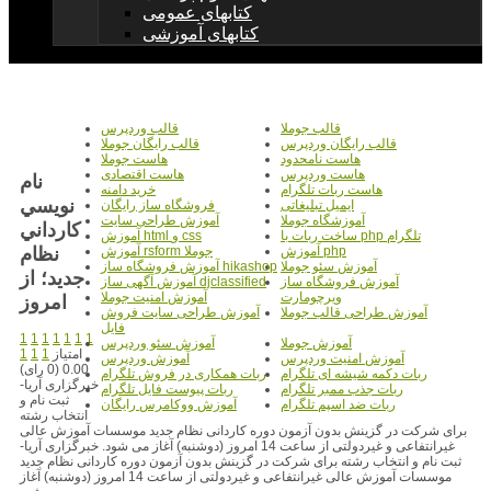
کتابهای عمومی
کتابهای آموزشی
قالب جوملا
قالب وردپرس
قالب رایگان وردپرس
قالب رایگان جوملا
هاست نامحدود
هاست جوملا
هاست وردپرس
هاست اقتصادی
نام
هاست ربات تلگرام
خرید دامنه
نويسي
ایمیل تبلیغاتی
فروشگاه ساز رایگان
آموزشگاه جوملا
آموزش طراحی سایت
کارداني
ساخت ربات با php تلگرام
آموزش html و css
نظام
آموزش php
آموزش rsform جوملا
آموزش سئو جوملا
آموزش فروشگاه ساز hikashop
جديد؛ از
آموزش فروشگاه ساز
آموزش آگهی ساز djclassified
ویرچومارت
آموزش امنیت جوملا
امروز
آموزش طراحی قالب جوملا
آموزش طراحی سایت فروش
فایل
1
1
1
1
1
1
1
آموزش جوملا
آموزش سئو وردپرس
امتیاز
1
1
1
آموزش امنیت وردپرس
آموزش وردپرس
0.00 (0 رای)
ربات دکمه شیشه ای تلگرام
ربات همکاری در فروش تلگرام
خبرگزاری آریا-
ربات جذب ممبر تلگرام
ربات پیوست فایل تلگرام
ثبت نام و
ربات ضد اسپم تلگرام
آموزش ووکامرس رایگان
انتخاب رشته
برای شرکت در گزینش بدون آزمون دوره کاردانی نظام جدید موسسات آموزش عالی
غیرانتفاعی و غیردولتی از ساعت 14 امروز (دوشنبه) آغاز می شود. خبرگزاری آریا-
ثبت نام و انتخاب رشته برای شرکت در گزینش بدون آزمون دوره کاردانی نظام جدید
موسسات آموزش عالی غیرانتفاعی و غیردولتی از ساعت 14 امروز (دوشنبه) آغاز