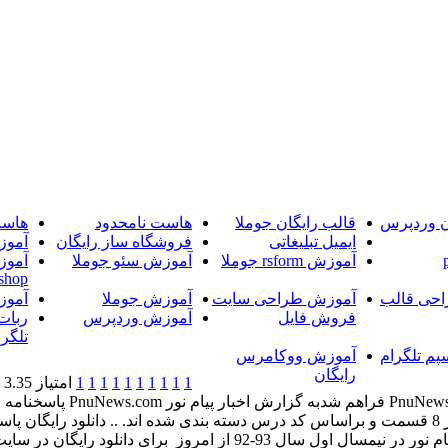
ن وردپرس
قالب رایگان جوملا
هاست نامحدود
هاست
ایمیل تبلیغاتی
فروشگاه ساز رایگان
آموز
آموزش rsform جوملا
آموزش سئو جوملا
آموز
shop
حی قالب
آموزش طراحی سایت
آموزش جوملا
آموز
فروش فایل
آموزش وردپرس
ربات
تلگرا
پم تلگرام
آموزش ووکامرس
رایگان
1
1
1
1
1
1
1
1
1
1
امتیاز 3.35 (13 رای)