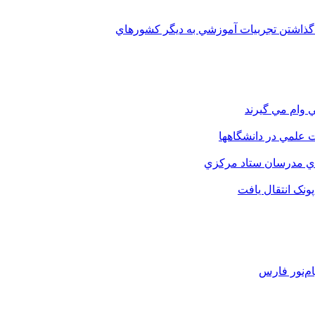
 گذاشتن تجربيات آموزشي به ديگر کشورهاي
 وام مي گيرند
 علمي در دانشگاهها
اي مدرسان ستاد مرکزي
نک انتقال يافت
م‌نور فارس