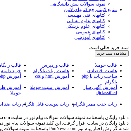
نمونه سوالات پیش دانشگاهی
منابع لاتین
مرجع کتابهای لاتین
کتابهای فنی مهندسی
کتابهای علوم انسانی
کتابهای علوم پزشکی
کتابهای عمومی
کتابهای آموزشی
سبد خرید خالی است
قالب جوملا
قالب وردپرس
قالب رایگا
هاست اقتصادی
هاست ربات تلگرام
خرید دامنه
ساخت ربات با php
آموزش html و css
آموزش php
تلگرام
آموزش آگهی ساز
آموزش امنیت جوملا
آموزش طرا
djclassified
جوملا
ربات جذب ممبر تلگرام
ربات پیوست فایل تلگرام
ربات ضد اس