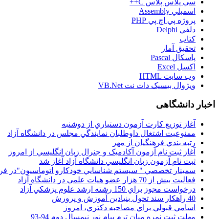
سي پلاس پلاس C++
اسمبلي Assembly
پروژه پي اچ پي PHP
دلفي Delphi
کتاب
تحقيق آمار
پاسکال Pascal
اکسل Excel
وب سايت HTML
ويژوال بيسيک دات نت VB.Net
اخبار دانشگاهی
آغاز توزيع کارت آزمون دستياري از دوشنبه
ممنوعيت اشتغال داوطلبان نمايندگي مجلس در دانشگاه آزاد
رتبه بندي فرهنگيان از مهر
آغاز ثبت نام آزمون آکادميک و جنرال زبان انگليسي از امروز
ثبت نام آزمون زبان انگليسي دانشگاه آزاد آغاز شد
سمينار تخصصي " سيستم شناسايي خودکارو اتوماسيون"در فر
فعاليت بيش از 70 هزار عضو هيات علمي در دانشگاه آزاد
درخواست مجوز براي 150 رشته ارشد علوم پزشکي آزاد
40 راهکار سند تحول بنيادين آموزش و پرورش
اسامي قبولي براي مصاحبه دکتري، امروز
مهلت ثبت نمره میان ترم پیام نور نیمسال دوم 94-93