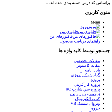
براساس کد درس دسته بندی شده اند. ..
منوی کاربری
Menu
ورود
فایلهای من
فاکتورهای من
راهنمای دریافت محصول
جستجو توسط کلید واژه ها
مقالات تخصصي
مقاله کامپیوتر
پایان نامه
گزارش کارآموزي
پروژه
پروژه کارآفريني
پروژه سي شارپ C#
ترجمه و پاورپوينت
کتاب الکترونيک
ويژوال بيسيک VB
جزوه