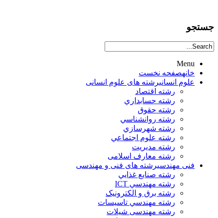
جستجو
Menu
خانه
صفحه نخست
علوم انساني
رشته های علوم انسانی
رشته اقتصاد
رشته حسابداري
رشته حقوق
رشته روانشناسي
رشته شهرسازي
رشته علوم اجتماعي
رشته مديريت
رشته معارف اسلامی
فنی مهندسی
رشته های فنی و مهندسی
رشته صنايع غذايي
رشته مهندسي ICT
رشته برق و الکترونيک
رشته مهندسي تاسيسات
رشته مهندسی شیلات