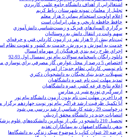
اشتغالزايي از اهداف دانشگاه جامع علمي کاربردي
تجليل از معلمان نمونه شهرستان رباط کريم
اعلام اولويت استخدام پيماني 5 هزار معلم
حافظ حافظه تاريخي و ملي ايرانيان است
برگزاري المپيادهاي فيزيک و زيست‌شناسي دانش‌آموزي
سهم وانت در انتقال دانش به روستائيان
ثبت‌نام بيش از 9 هزار نفر در آزمون کارداني فني و حرفه‌اي
خدمت به آموزش و پرورش، خدمت به کشور و تقويت نظام ا
اجراي طرح رتبه بندي فرهنگيان از مهرماه امسال
دانلود رایگان پاسخنامه سوالات پیام نور نیمسال اول 93-92
اختصاص 5 درصد از محل عوارض گاز مصرفي براي نوسازي مدارس
نام نويسي کارداني نظام جديد؛ از امروز
تسهيلات جديد بنياد نخبگان به دانشجويان دکتري
تمديد مهلت ثبت نام عمره دانشگاهيان
اعلام نتايج قرعه کشي عمره دانشگاهيان
ازسرگيري توزيع شير در مدارس
فردا آخرین مهلت ثبت نام بدون آزمون دانشگاه پیام نور
آیا تکمیل ظرفیت ارشد فراگیر پیام نور نوبت چهاردهم برگزار 
درخواست 29 رشته کارشناسي ارشد بررسي مي شود
انتصابات جديد در دانشگاه محقق اردبيلي
تحصيل 210 دانشجو در يکي از نوپاترين دانشکده‌هاي علوم پزشکي کشور
بدهي دانشگاه اصفهان به پيمانکاران تغذيه
عرضه 20 عنوان کتاب با موضوع سبک زندگي به دانشگاه‌ها