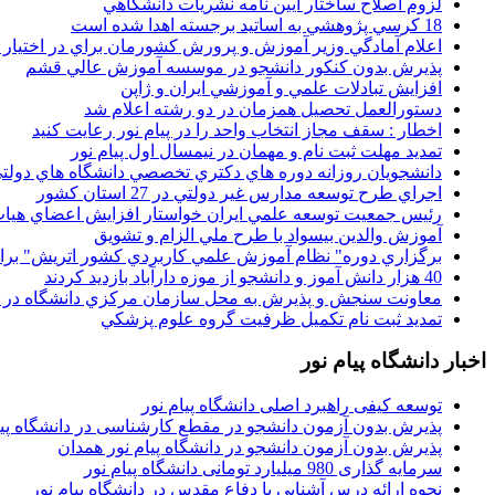
لزوم اصلاح ساختار آيين نامه نشريات دانشگاهي
18 کرسي پژوهشي به اساتيد برجسته اهدا شده است
اعلام آمادگي وزير آموزش و پرورش کشورمان براي در اختيار
پذيرش بدون کنکور دانشجو در موسسه آموزش عالي قشم
افزايش تبادلات علمي و آموزشي ايران و ژاپن
دستورالعمل تحصیل همزمان در دو رشته اعلام شد
اخطار : سقف مجاز انتخاب واحد را در پیام نور رعایت کنید
تمدید مهلت ثبت نام و مهمان در نیمسال اول پیام نور
دانشجويان روزانه دوره هاي دكتري تخصصي دانشگاه هاي دولتي
اجراي طرح توسعه مدارس غير دولتي در 27 استان کشور
رئيس جمعيت توسعه علمي ايران خواستار افزايش اعضاي هيات
آموزش والدين بيسواد با طرح ملي الزام و تشويق
برگزاري دوره" نظام آموزش علمي كاربردي كشور اتريش" بر
40 هزار دانش آموز و دانشجو از موزه دارآباد بازديد کردند
معاونت سنجش و پذيرش به محل سازمان مرکزي دانشگاه در پو
تمديد ثبت نام تکميل ظرفيت گروه علوم پزشکي
اخبار دانشگاه پیام نور
توسعه کیفی راهبرد اصلی دانشگاه پیام نور
پذیرش بدون آزمون دانشجو در مقطع کارشناسی در دانشگاه پیا
پذیرش بدون آزمون دانشجو در دانشگاه پیام نور همدان
سرمایه گذاری 980 میلیارد تومانی دانشگاه پیام نور
نحوه ارائه درس آشنایی با دفاع مقدس در دانشگاه پیام نور