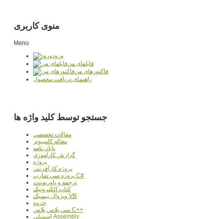
منوی کاربری
Menu
ورود
فایلهای من
فاکتورهای من
راهنمای دریافت محصول
جستجو توسط کلید واژه ها
مقالات تخصصي
مقاله کامپیوتر
پایان نامه
گزارش کارآموزي
پروژه
پروژه کارآفريني
پروژه سي شارپ C#
ترجمه و پاورپوينت
کتاب الکترونيک
ويژوال بيسيک VB
جزوه
سي پلاس پلاس C++
اسمبلي Assembly