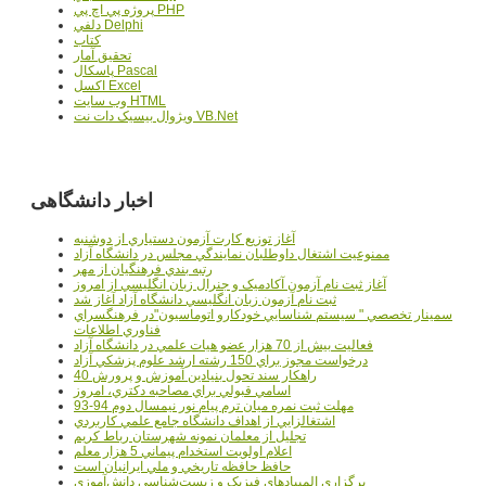
پروژه پي اچ پي PHP
دلفي Delphi
کتاب
تحقيق آمار
پاسکال Pascal
اکسل Excel
وب سايت HTML
ويژوال بيسيک دات نت VB.Net
اخبار دانشگاهی
آغاز توزيع کارت آزمون دستياري از دوشنبه
ممنوعيت اشتغال داوطلبان نمايندگي مجلس در دانشگاه آزاد
رتبه بندي فرهنگيان از مهر
آغاز ثبت نام آزمون آکادميک و جنرال زبان انگليسي از امروز
ثبت نام آزمون زبان انگليسي دانشگاه آزاد آغاز شد
سمينار تخصصي " سيستم شناسايي خودکارو اتوماسيون"در فرهنگسراي
فناوري اطلاعات
فعاليت بيش از 70 هزار عضو هيات علمي در دانشگاه آزاد
درخواست مجوز براي 150 رشته ارشد علوم پزشکي آزاد
40 راهکار سند تحول بنيادين آموزش و پرورش
اسامي قبولي براي مصاحبه دکتري، امروز
مهلت ثبت نمره میان ترم پیام نور نیمسال دوم 94-93
اشتغالزايي از اهداف دانشگاه جامع علمي کاربردي
تجليل از معلمان نمونه شهرستان رباط کريم
اعلام اولويت استخدام پيماني 5 هزار معلم
حافظ حافظه تاريخي و ملي ايرانيان است
برگزاري المپيادهاي فيزيک و زيست‌شناسي دانش‌آموزي