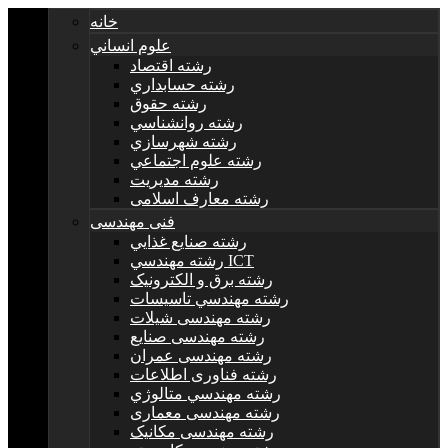
خانه
علوم انساني
رشته اقتصاد
رشته حسابداري
رشته حقوق
رشته روانشناسي
رشته شهرسازي
رشته علوم اجتماعي
رشته مديريت
رشته معارف اسلامی
فنی مهندسی
رشته صنايع غذايي
رشته مهندسي ICT
رشته برق و الکترونيک
رشته مهندسي تاسيسات
رشته مهندسی شیلات
رشته مهندسی صنایع
رشته مهندسی عمران
رشته فناوری اطلاعات
رشته مهندسي متالوژي
رشته مهندسی معماری
رشته مهندسی مکانیک