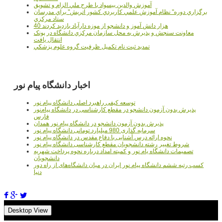
آموزش والدين بيسواد با طرح ملي الزام و تشويق
برگزاري دوره" نظام آموزش علمي كاربردي كشور اتريش" براي مدرسان
ستاد مرکزي
40 هزار دانش آموز و دانشجو از موزه دارآباد بازديد کردند
معاونت سنجش و پذيرش به محل سازمان مرکزي دانشگاه در پونک
انتقال يافت
تمديد ثبت نام تکميل ظرفيت گروه علوم پزشکي
اخبار دانشگاه پیام نور
توسعه کیفی راهبرد اصلی دانشگاه پیام نور
پذیرش بدون آزمون دانشجو در مقطع کارشناسی در دانشگاه پیام‌نور
فارس
پذیرش بدون آزمون دانشجو در دانشگاه پیام نور همدان
سرمایه گذاری 980 میلیارد تومانی دانشگاه پیام نور
نحوه ارائه درس آشنایی با دفاع مقدس در دانشگاه پیام نور
شروط تغییر رشته دانشجویان مقطع کارشناسی دانشگاه پیام نور
تصمیمات دانشگاه یام نور و کمیته امداد درباره نحوه پرداخت شهریه
دانشجویان
کسب رتبه ششم دانشگاه پیام نور ایران در میان دانشگاه‌های از راه دور
دنیا
Desktop View