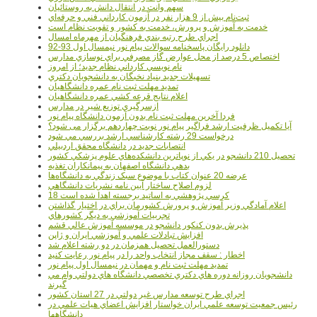
سهم وانت در انتقال دانش به روستائيان
ثبت‌نام بيش از 9 هزار نفر در آزمون کارداني فني و حرفه‌اي
خدمت به آموزش و پرورش، خدمت به کشور و تقويت نظام است
اجراي طرح رتبه بندي فرهنگيان از مهرماه امسال
دانلود رایگان پاسخنامه سوالات پیام نور نیمسال اول 93-92
اختصاص 5 درصد از محل عوارض گاز مصرفي براي نوسازي مدارس
نام نويسي کارداني نظام جديد؛ از امروز
تسهيلات جديد بنياد نخبگان به دانشجويان دکتري
تمديد مهلت ثبت نام عمره دانشگاهيان
اعلام نتايج قرعه کشي عمره دانشگاهيان
ازسرگيري توزيع شير در مدارس
فردا آخرین مهلت ثبت نام بدون آزمون دانشگاه پیام نور
آیا تکمیل ظرفیت ارشد فراگیر پیام نور نوبت چهاردهم برگزار می شود؟
درخواست 29 رشته کارشناسي ارشد بررسي مي شود
انتصابات جديد در دانشگاه محقق اردبيلي
تحصيل 210 دانشجو در يکي از نوپاترين دانشکده‌هاي علوم پزشکي کشور
بدهي دانشگاه اصفهان به پيمانکاران تغذيه
عرضه 20 عنوان کتاب با موضوع سبک زندگي به دانشگاه‌ها
لزوم اصلاح ساختار آيين نامه نشريات دانشگاهي
18 کرسي پژوهشي به اساتيد برجسته اهدا شده است
اعلام آمادگي وزير آموزش و پرورش کشورمان براي در اختيار گذاشتن
تجربيات آموزشي به ديگر کشورهاي
پذيرش بدون کنکور دانشجو در موسسه آموزش عالي قشم
افزايش تبادلات علمي و آموزشي ايران و ژاپن
دستورالعمل تحصیل همزمان در دو رشته اعلام شد
اخطار : سقف مجاز انتخاب واحد را در پیام نور رعایت کنید
تمدید مهلت ثبت نام و مهمان در نیمسال اول پیام نور
دانشجويان روزانه دوره هاي دكتري تخصصي دانشگاه هاي دولتي وام مي
گيرند
اجراي طرح توسعه مدارس غير دولتي در 27 استان کشور
رئيس جمعيت توسعه علمي ايران خواستار افزايش اعضاي هيات علمي در
دانشگاهها