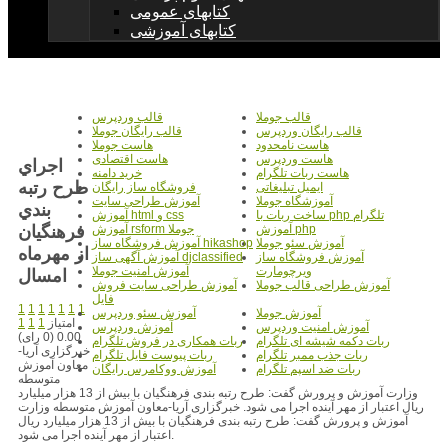
کتابهای عمومی
کتابهای آموزشی
قالب جوملا
قالب وردپرس
قالب رایگان وردپرس
قالب رایگان جوملا
هاست نامحدود
هاست جوملا
هاست وردپرس
هاست اقتصادی
اجراي
هاست ربات تلگرام
خرید دامنه
طرح رتبه
ایمیل تبلیغاتی
فروشگاه ساز رایگان
آموزشگاه جوملا
آموزش طراحی سایت
بندي
ساخت ربات با php تلگرام
آموزش html و css
فرهنگيان
آموزش php
آموزش rsform جوملا
آموزش سئو جوملا
آموزش فروشگاه ساز hikashop
از مهرماه
آموزش فروشگاه ساز
آموزش آگهی ساز djclassified
ویرچومارت
آموزش امنیت جوملا
امسال
آموزش طراحی قالب جوملا
آموزش طراحی سایت فروش
فایل
1
1
1
1
1
1
1
آموزش جوملا
آموزش سئو وردپرس
امتیاز
1
1
1
آموزش امنیت وردپرس
آموزش وردپرس
0.00 (0 رای)
ربات دکمه شیشه ای تلگرام
ربات همکاری در فروش تلگرام
خبرگزاری آریا-
ربات جذب ممبر تلگرام
ربات پیوست فایل تلگرام
معاون آموزش
ربات ضد اسپم تلگرام
آموزش ووکامرس رایگان
متوسطه
وزارت آموزش و پرورش گفت: طرح رتبه بندی فرهنگیان با بیش از 13 هزار میلیارد
ریال اعتبار از مهر آینده اجرا می شود. خبرگزاری آریا-معاون آموزش متوسطه وزارت
آموزش و پرورش گفت: طرح رتبه بندی فرهنگیان با بیش از 13 هزار میلیارد ریال
اعتبار از مهر آینده اجرا می شود.