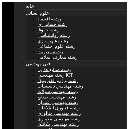
خانه
علوم انساني
رشته اقتصاد
رشته حسابداري
رشته حقوق
رشته روانشناسي
رشته شهرسازي
رشته علوم اجتماعي
رشته مديريت
رشته معارف اسلامی
فنی مهندسی
رشته صنايع غذايي
رشته مهندسي ICT
رشته برق و الکترونيک
رشته مهندسي تاسيسات
رشته مهندسی شیلات
رشته مهندسی صنایع
رشته مهندسی عمران
رشته فناوری اطلاعات
رشته مهندسي متالوژي
رشته مهندسی معماری
رشته مهندسی مکانیک