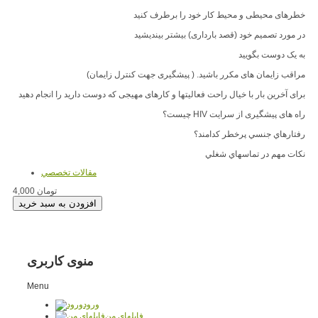
خطرهای محیطی و محیط کار خود را برطرف کنید
در مورد تصمیم خود (قصد بارداری) بیشتر بیندیشید
به یک دوست بگویید
مراقب زایمان های مکرر باشید. ( پیشگیری جهت کنترل زایمان)
برای آخرین بار با خیال راحت فعالیتها و کارهای مهیجی که دوست دارید را انجام دهید
راه ‌های پيشگيری از سرايت HIV چيست؟
رفتارهاي جنسي پرخطر كدامند؟
نكات مهم در تماسهاي شغلي
مقالات تخصصي
4,000 تومان
منوی کاربری
Menu
ورود
فایلهای من