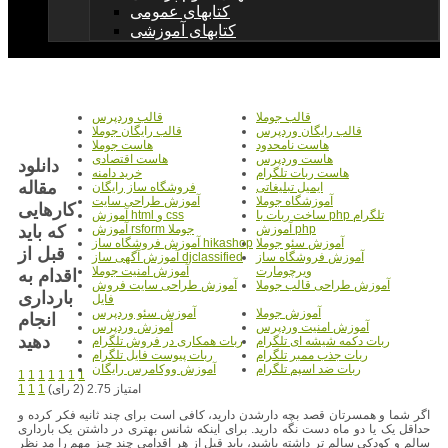
کتابهای عمومی
کتابهای آموزشی
قالب جوملا
قالب وردپرس
قالب رایگان وردپرس
قالب رایگان جوملا
هاست نامحدود
هاست جوملا
هاست وردپرس
هاست اقتصادی
دانلود
هاست ربات تلگرام
خرید دامنه
مقاله
ایمیل تبلیغاتی
فروشگاه ساز رایگان
آموزشگاه جوملا
آموزش طراحی سایت
کارهایی
ساخت ربات با php تلگرام
آموزش html و css
که باید
آموزش php
آموزش rsform جوملا
آموزش سئو جوملا
آموزش فروشگاه ساز hikashop
قبل از
آموزش فروشگاه ساز
آموزش آگهی ساز djclassified
ویرچومارت
آموزش امنیت جوملا
اقدام به
آموزش طراحی قالب جوملا
آموزش طراحی سایت فروش
بارداری
فایل
آموزش جوملا
آموزش سئو وردپرس
انجام
آموزش امنیت وردپرس
آموزش وردپرس
دهید
ربات دکمه شیشه ای تلگرام
ربات همکاری در فروش تلگرام
ربات جذب ممبر تلگرام
ربات پیوست فایل تلگرام
ربات ضد اسپم تلگرام
آموزش ووکامرس رایگان
1
1
1
1
1
1
1
امتیاز 2.75 (2 رای)
1
1
1
اگر شما و همسرتان قصد بچه دارشدن دارید، کافی است برای چند ثانیه فکر کرده و
حداقل یک یا دو ماه دست نگه دارید. برای اینکه شانس بهتری در داشتن یک بارداری
سالم و کودکی سالم تر داشته باشید، باید قبل از هر اقدامی چند چیز مهم را مد نظر