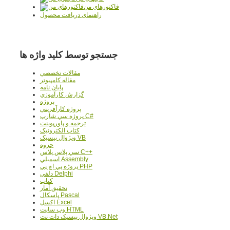
فاکتورهای من
راهنمای دریافت محصول
جستجو توسط کلید واژه ها
مقالات تخصصي
مقاله کامپیوتر
پایان نامه
گزارش کارآموزي
پروژه
پروژه کارآفريني
پروژه سي شارپ C#
ترجمه و پاورپوينت
کتاب الکترونيک
ويژوال بيسيک VB
جزوه
سي پلاس پلاس C++
اسمبلي Assembly
پروژه پي اچ پي PHP
دلفي Delphi
کتاب
تحقيق آمار
پاسکال Pascal
اکسل Excel
وب سايت HTML
ويژوال بيسيک دات نت VB.Net