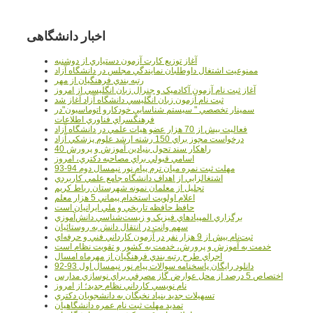
اخبار دانشگاهی
آغاز توزيع کارت آزمون دستياري از دوشنبه
ممنوعيت اشتغال داوطلبان نمايندگي مجلس در دانشگاه آزاد
رتبه بندي فرهنگيان از مهر
آغاز ثبت نام آزمون آکادميک و جنرال زبان انگليسي از امروز
ثبت نام آزمون زبان انگليسي دانشگاه آزاد آغاز شد
سمينار تخصصي " سيستم شناسايي خودکارو اتوماسيون"در
فرهنگسراي فناوري اطلاعات
فعاليت بيش از 70 هزار عضو هيات علمي در دانشگاه آزاد
درخواست مجوز براي 150 رشته ارشد علوم پزشکي آزاد
40 راهکار سند تحول بنيادين آموزش و پرورش
اسامي قبولي براي مصاحبه دکتري، امروز
مهلت ثبت نمره میان ترم پیام نور نیمسال دوم 94-93
اشتغالزايي از اهداف دانشگاه جامع علمي کاربردي
تجليل از معلمان نمونه شهرستان رباط کريم
اعلام اولويت استخدام پيماني 5 هزار معلم
حافظ حافظه تاريخي و ملي ايرانيان است
برگزاري المپيادهاي فيزيک و زيست‌شناسي دانش‌آموزي
سهم وانت در انتقال دانش به روستائيان
ثبت‌نام بيش از 9 هزار نفر در آزمون کارداني فني و حرفه‌اي
خدمت به آموزش و پرورش، خدمت به کشور و تقويت نظام است
اجراي طرح رتبه بندي فرهنگيان از مهرماه امسال
دانلود رایگان پاسخنامه سوالات پیام نور نیمسال اول 93-92
اختصاص 5 درصد از محل عوارض گاز مصرفي براي نوسازي مدارس
نام نويسي کارداني نظام جديد؛ از امروز
تسهيلات جديد بنياد نخبگان به دانشجويان دکتري
تمديد مهلت ثبت نام عمره دانشگاهيان