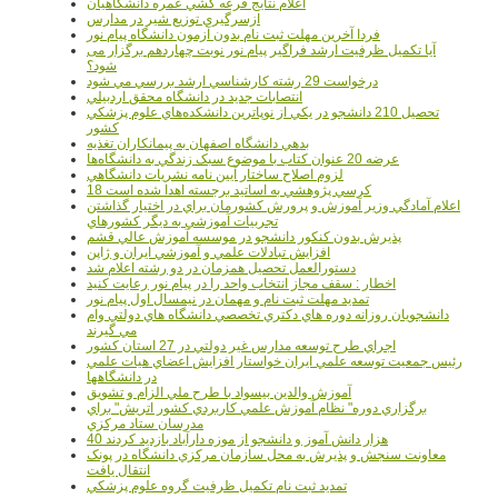
اعلام نتايج قرعه کشي عمره دانشگاهيان
ازسرگيري توزيع شير در مدارس
فردا آخرین مهلت ثبت نام بدون آزمون دانشگاه پیام نور
آیا تکمیل ظرفیت ارشد فراگیر پیام نور نوبت چهاردهم برگزار می
شود؟
درخواست 29 رشته کارشناسي ارشد بررسي مي شود
انتصابات جديد در دانشگاه محقق اردبيلي
تحصيل 210 دانشجو در يکي از نوپاترين دانشکده‌هاي علوم پزشکي
کشور
بدهي دانشگاه اصفهان به پيمانکاران تغذيه
عرضه 20 عنوان کتاب با موضوع سبک زندگي به دانشگاه‌ها
لزوم اصلاح ساختار آيين نامه نشريات دانشگاهي
18 کرسي پژوهشي به اساتيد برجسته اهدا شده است
اعلام آمادگي وزير آموزش و پرورش کشورمان براي در اختيار گذاشتن
تجربيات آموزشي به ديگر کشورهاي
پذيرش بدون کنکور دانشجو در موسسه آموزش عالي قشم
افزايش تبادلات علمي و آموزشي ايران و ژاپن
دستورالعمل تحصیل همزمان در دو رشته اعلام شد
اخطار : سقف مجاز انتخاب واحد را در پیام نور رعایت کنید
تمدید مهلت ثبت نام و مهمان در نیمسال اول پیام نور
دانشجويان روزانه دوره هاي دكتري تخصصي دانشگاه هاي دولتي وام
مي گيرند
اجراي طرح توسعه مدارس غير دولتي در 27 استان کشور
رئيس جمعيت توسعه علمي ايران خواستار افزايش اعضاي هيات علمي
در دانشگاهها
آموزش والدين بيسواد با طرح ملي الزام و تشويق
برگزاري دوره" نظام آموزش علمي كاربردي كشور اتريش" براي
مدرسان ستاد مرکزي
40 هزار دانش آموز و دانشجو از موزه دارآباد بازديد کردند
معاونت سنجش و پذيرش به محل سازمان مرکزي دانشگاه در پونک
انتقال يافت
تمديد ثبت نام تکميل ظرفيت گروه علوم پزشکي