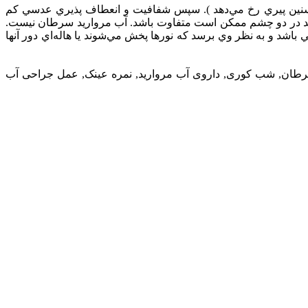
نين‌ پيري‌ رخ‌ مي‌دهد ). سپس‌ شفافيت‌ و انعطاف‌ پذيري‌ عدسي‌ كم‌
ريد در دو چشم‌ ممكن‌ است‌ متفاوت‌ باشد. آب‌ مرواريد سرطان‌ نيست‌.
‌ باشد و به‌ نظر وي‌ برسد كه‌ نورها پخش‌ مي‌شوند يا هاله‌اي‌ دور آنها
 سرطان, شب کوری, داروی آب مروارید, نمره عینک, عمل جراحی آب