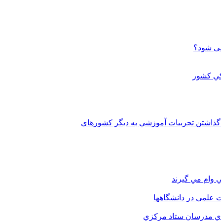
می شود؟
 گذاشتن تجربيات آموزشي به ديگر کشورهاي
 وام مي گيرند
 علمي در دانشگاهها
اي مدرسان ستاد مرکزي