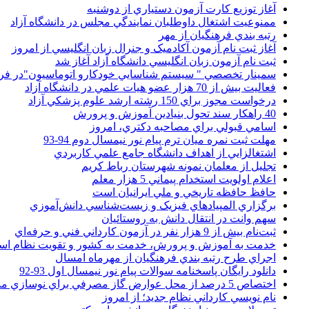
آغاز توزيع کارت آزمون دستياري از دوشنبه
ممنوعيت اشتغال داوطلبان نمايندگي مجلس در دانشگاه آزاد
رتبه بندي فرهنگيان از مهر
آغاز ثبت نام آزمون آکادميک و جنرال زبان انگليسي از امروز
ثبت نام آزمون زبان انگليسي دانشگاه آزاد آغاز شد
سمينار تخصصي " سيستم شناسايي خودکارو اتوماسيون"در فر
فعاليت بيش از 70 هزار عضو هيات علمي در دانشگاه آزاد
درخواست مجوز براي 150 رشته ارشد علوم پزشکي آزاد
40 راهکار سند تحول بنيادين آموزش و پرورش
اسامي قبولي براي مصاحبه دکتري، امروز
مهلت ثبت نمره میان ترم پیام نور نیمسال دوم 94-93
اشتغالزايي از اهداف دانشگاه جامع علمي کاربردي
تجليل از معلمان نمونه شهرستان رباط کريم
اعلام اولويت استخدام پيماني 5 هزار معلم
حافظ حافظه تاريخي و ملي ايرانيان است
برگزاري المپيادهاي فيزيک و زيست‌شناسي دانش‌آموزي
سهم وانت در انتقال دانش به روستائيان
ثبت‌نام بيش از 9 هزار نفر در آزمون کارداني فني و حرفه‌اي
خدمت به آموزش و پرورش، خدمت به کشور و تقويت نظام ا
اجراي طرح رتبه بندي فرهنگيان از مهرماه امسال
دانلود رایگان پاسخنامه سوالات پیام نور نیمسال اول 93-92
اختصاص 5 درصد از محل عوارض گاز مصرفي براي نوسازي مدارس
نام نويسي کارداني نظام جديد؛ از امروز