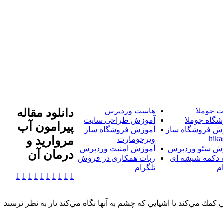
 جوملا
هاست وردپرس
دانلود مقاله
شگاه جوملا
آموزش طراحی سایت
پیرامون آب
ش فروشگاه ساز
آموزش فروشگاه ساز
hika
مروارید و
ویرچومارت
ش سئو وردپرس
آموزش امنیت وردپرس
درمان آن
 دکمه شیشه ای
ربات همکاری در فروش
م
تلگرام
1
1
1
1
1
1
1
1
1
1
مي‌كند تا اشيايي‌ كه‌ چشم‌ به‌ آنها نگاه‌ مي‌كند تار به‌ نظر نرسند