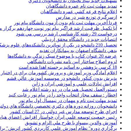
تسهيلات جديد بنياد نخبگان به دانشجويان دکتري
تمديد مهلت ثبت نام عمره دانشگاهيان
اعلام نتايج قرعه کشي عمره دانشگاهيان
ازسرگيري توزيع شير در مدارس
فردا آخرین مهلت ثبت نام بدون آزمون دانشگاه پیام نور
آیا تکمیل ظرفیت ارشد فراگیر پیام نور نوبت چهاردهم برگزار 
درخواست 29 رشته کارشناسي ارشد بررسي مي شود
انتصابات جديد در دانشگاه محقق اردبيلي
تحصيل 210 دانشجو در يکي از نوپاترين دانشکده‌هاي علوم پزشکي کشور
بدهي دانشگاه اصفهان به پيمانکاران تغذيه
عرضه 20 عنوان کتاب با موضوع سبک زندگي به دانشگاه‌ها
لزوم اصلاح ساختار آيين نامه نشريات دانشگاهي
18 کرسي پژوهشي به اساتيد برجسته اهدا شده است
اعلام آمادگي وزير آموزش و پرورش کشورمان براي در اختيار
پذيرش بدون کنکور دانشجو در موسسه آموزش عالي قشم
افزايش تبادلات علمي و آموزشي ايران و ژاپن
دستورالعمل تحصیل همزمان در دو رشته اعلام شد
اخطار : سقف مجاز انتخاب واحد را در پیام نور رعایت کنید
تمدید مهلت ثبت نام و مهمان در نیمسال اول پیام نور
دانشجويان روزانه دوره هاي دكتري تخصصي دانشگاه هاي دولتي
اجراي طرح توسعه مدارس غير دولتي در 27 استان کشور
رئيس جمعيت توسعه علمي ايران خواستار افزايش اعضاي هيات
آموزش والدين بيسواد با طرح ملي الزام و تشويق
برگزاري دوره" نظام آموزش علمي كاربردي كشور اتريش" بر