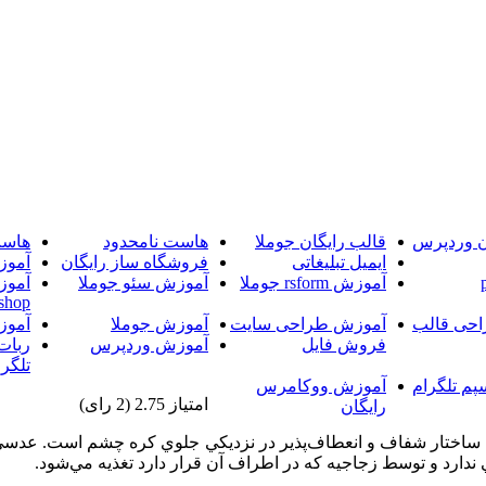
ن وردپرس
قالب رایگان جوملا
هاست نامحدود
هاست
ایمیل تبلیغاتی
فروشگاه ساز رایگان
آموز
آموزش rsform جوملا
آموزش سئو جوملا
آموز
shop
حی قالب
آموزش طراحی سایت
آموزش جوملا
آموز
فروش فایل
آموزش وردپرس
ربات
تلگرا
پم تلگرام
آموزش ووکامرس
امتیاز 2.75 (2 رای)
رایگان
ار شفاف‌ و انعطاف‌پذير در نزديكي‌ جلوي‌ كره‌ چشم‌ است‌. عدسي‌ كمك‌ 
دارد و توسط‌ زجاجيه‌ كه‌ در اطراف‌ آن‌ قرار دارد تغذيه‌ مي‌شود.