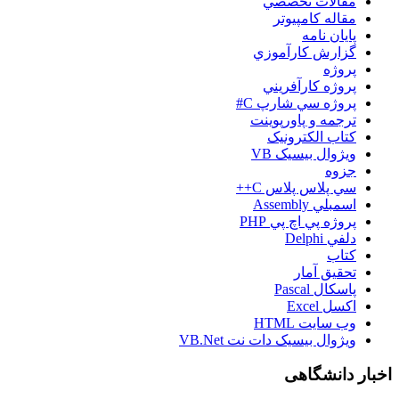
مقالات تخصصي
مقاله کامپیوتر
پایان نامه
گزارش کارآموزي
پروژه
پروژه کارآفريني
پروژه سي شارپ C#
ترجمه و پاورپوينت
کتاب الکترونيک
ويژوال بيسيک VB
جزوه
سي پلاس پلاس C++
اسمبلي Assembly
پروژه پي اچ پي PHP
دلفي Delphi
کتاب
تحقيق آمار
پاسکال Pascal
اکسل Excel
وب سايت HTML
ويژوال بيسيک دات نت VB.Net
اخبار دانشگاهی