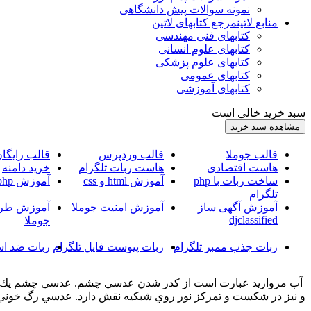
نمونه سوالات پیش دانشگاهی
منابع لاتین
مرجع کتابهای لاتین
کتابهای فنی مهندسی
کتابهای علوم انسانی
کتابهای علوم پزشکی
کتابهای عمومی
کتابهای آموزشی
سبد خرید خالی است
قالب جوملا
قالب وردپرس
قالب رایگا
هاست اقتصادی
هاست ربات تلگرام
خرید دامنه
ساخت ربات با php
آموزش html و css
آموزش php
تلگرام
آموزش آگهی ساز
آموزش امنیت جوملا
آموزش طرا
djclassified
جوملا
ربات جذب ممبر تلگرام
ربات پیوست فایل تلگرام
ربات ضد اس
آب‌ مرواريد عبارت‌ است‌ از كدر شدن‌ عدسي‌ چشم‌. عدسي‌ چشم‌ يك‌ ساخت
و نيز در شكست‌ و تمركز نور روي‌ شبكيه‌ نقش‌ دارد. عدسي‌ رگ‌ خوني‌ ن