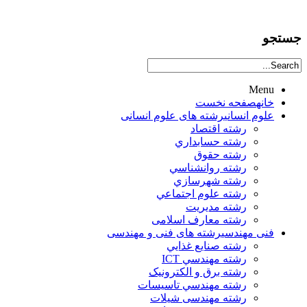
جستجو
Menu
خانه
صفحه نخست
علوم انساني
رشته های علوم انسانی
رشته اقتصاد
رشته حسابداري
رشته حقوق
رشته روانشناسي
رشته شهرسازي
رشته علوم اجتماعي
رشته مديريت
رشته معارف اسلامی
فنی مهندسی
رشته های فنی و مهندسی
رشته صنايع غذايي
رشته مهندسي ICT
رشته برق و الکترونيک
رشته مهندسي تاسيسات
رشته مهندسی شیلات