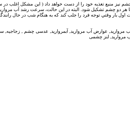
‌ نيز منبع‌ تغذيه‌ خود را از دست‌ خواهد داد ( اين‌ مشكل‌ اغلب‌ در س
 يا هر دو چشم‌ تشكيل‌ شود. البته‌ در اين‌ حالت‌، سرعت‌ رشد آب‌ مروا
اول‌ بار وقتي‌ توجه‌ فرد را جلب‌ كند كه‌ به‌ هنگام‌ شب‌ در حال‌ رانندگي
ل آب مروارید, عوارض آب مروارید, آبمروارید, عدسی چشم , زجاجیه,
آب مروارید, لنز چشمی