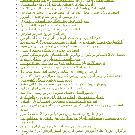
اجراي طرح رتبه بندي فرهنگيان از مهرماه امسال
دانلود رایگان پاسخنامه سوالات پیام نور نیمسال اول 93-92
اختصاص 5 درصد از محل عوارض گاز مصرفي براي نوسازي مدارس
نام نويسي کارداني نظام جديد؛ از امروز
تسهيلات جديد بنياد نخبگان به دانشجويان دکتري
تمديد مهلت ثبت نام عمره دانشگاهيان
اعلام نتايج قرعه کشي عمره دانشگاهيان
ازسرگيري توزيع شير در مدارس
فردا آخرین مهلت ثبت نام بدون آزمون دانشگاه پیام نور
آیا تکمیل ظرفیت ارشد فراگیر پیام نور نوبت چهاردهم برگزار می شود؟
درخواست 29 رشته کارشناسي ارشد بررسي مي شود
انتصابات جديد در دانشگاه محقق اردبيلي
تحصيل 210 دانشجو در يکي از نوپاترين دانشکده‌هاي علوم پزشکي کشور
بدهي دانشگاه اصفهان به پيمانکاران تغذيه
عرضه 20 عنوان کتاب با موضوع سبک زندگي به دانشگاه‌ها
لزوم اصلاح ساختار آيين نامه نشريات دانشگاهي
18 کرسي پژوهشي به اساتيد برجسته اهدا شده است
اعلام آمادگي وزير آموزش و پرورش کشورمان براي در اختيار گذاشتن
تجربيات آموزشي به ديگر کشورهاي
پذيرش بدون کنکور دانشجو در موسسه آموزش عالي قشم
افزايش تبادلات علمي و آموزشي ايران و ژاپن
دستورالعمل تحصیل همزمان در دو رشته اعلام شد
اخطار : سقف مجاز انتخاب واحد را در پیام نور رعایت کنید
تمدید مهلت ثبت نام و مهمان در نیمسال اول پیام نور
دانشجويان روزانه دوره هاي دكتري تخصصي دانشگاه هاي دولتي وام مي
گيرند
اجراي طرح توسعه مدارس غير دولتي در 27 استان کشور
رئيس جمعيت توسعه علمي ايران خواستار افزايش اعضاي هيات علمي در
دانشگاهها
آموزش والدين بيسواد با طرح ملي الزام و تشويق
برگزاري دوره" نظام آموزش علمي كاربردي كشور اتريش" براي مدرسان
ستاد مرکزي