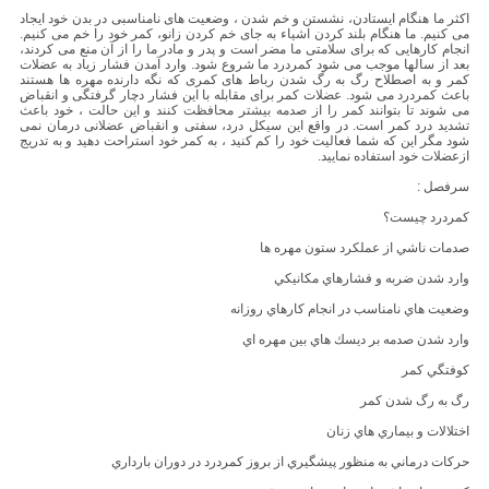
اكثر ما هنگام ایستادن، نشستن و خم شدن ، وضعیت های نامناسبی در بدن خود ایجاد
می كنیم. ما هنگام بلند كردن اشیاء به جای خم كردن زانو، كمر خود را خم می كنیم.
انجام كارهایی كه برای سلامتی ما مضر است و پدر و مادر ما را از آن منع می كردند،
بعد از سالها موجب می شود كمردرد ما شروع شود. وارد آمدن فشار زیاد به عضلات
كمر و به اصطلاح رگ به رگ شدن رباط های كمری كه نگه دارنده مهره ها هستند
باعث كمردرد می شود. عضلات كمر برای مقابله با این فشار دچار گرفتگی و انقباض
می شوند تا بتوانند كمر را از صدمه بیشتر محافظت كنند و این حالت ، خود باعث
تشدید درد كمر است. در واقع این سیكل درد، سفتی و انقباض عضلانی درمان نمی
شود مگر این كه شما فعالیت خود را كم كنید ، به كمر خود استراحت دهید و به تدریج
ازعضلات خود استفاده نمایید.
سرفصل :
كمردرد چيست؟
صدمات ناشي از عملكرد ستون مهره ها
وارد شدن ضربه و فشارهاي مكانيكي
وضعيت هاي نامناسب در انجام كارهاي روزانه
وارد شدن صدمه بر ديسك هاي بين مهره اي
كوفتگي كمر
رگ به رگ شدن كمر
اختلالات و بيماري هاي زنان
حركات درماني به منظور پيشگيري از بروز كمردرد در دوران بارداري