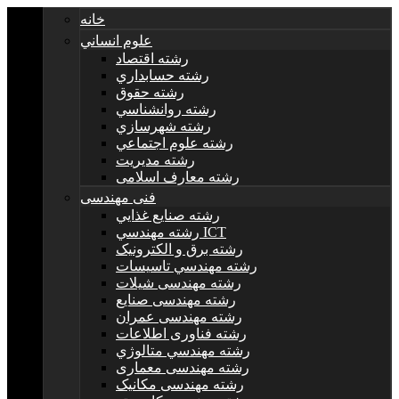
خانه
علوم انساني
رشته اقتصاد
رشته حسابداري
رشته حقوق
رشته روانشناسي
رشته شهرسازي
رشته علوم اجتماعي
رشته مديريت
رشته معارف اسلامی
فنی مهندسی
رشته صنايع غذايي
رشته مهندسي ICT
رشته برق و الکترونيک
رشته مهندسي تاسيسات
رشته مهندسی شیلات
رشته مهندسی صنایع
رشته مهندسی عمران
رشته فناوری اطلاعات
رشته مهندسي متالوژي
رشته مهندسی معماری
رشته مهندسی مکانیک