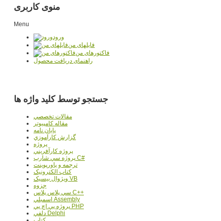
منوی کاربری
Menu
ورود
فایلهای من
فاکتورهای من
راهنمای دریافت محصول
جستجو توسط کلید واژه ها
مقالات تخصصي
مقاله کامپیوتر
پایان نامه
گزارش کارآموزي
پروژه
پروژه کارآفريني
پروژه سي شارپ C#
ترجمه و پاورپوينت
کتاب الکترونيک
ويژوال بيسيک VB
جزوه
سي پلاس پلاس C++
اسمبلي Assembly
پروژه پي اچ پي PHP
دلفي Delphi
کتاب