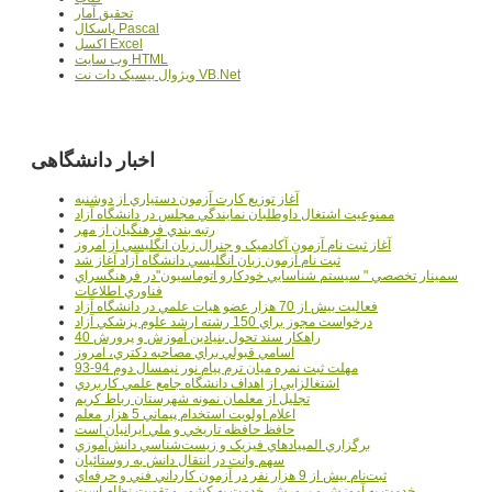
تحقيق آمار
پاسکال Pascal
اکسل Excel
وب سايت HTML
ويژوال بيسيک دات نت VB.Net
اخبار دانشگاهی
آغاز توزيع کارت آزمون دستياري از دوشنبه
ممنوعيت اشتغال داوطلبان نمايندگي مجلس در دانشگاه آزاد
رتبه بندي فرهنگيان از مهر
آغاز ثبت نام آزمون آکادميک و جنرال زبان انگليسي از امروز
ثبت نام آزمون زبان انگليسي دانشگاه آزاد آغاز شد
سمينار تخصصي " سيستم شناسايي خودکارو اتوماسيون"در فرهنگسراي
فناوري اطلاعات
فعاليت بيش از 70 هزار عضو هيات علمي در دانشگاه آزاد
درخواست مجوز براي 150 رشته ارشد علوم پزشکي آزاد
40 راهکار سند تحول بنيادين آموزش و پرورش
اسامي قبولي براي مصاحبه دکتري، امروز
مهلت ثبت نمره میان ترم پیام نور نیمسال دوم 94-93
اشتغالزايي از اهداف دانشگاه جامع علمي کاربردي
تجليل از معلمان نمونه شهرستان رباط کريم
اعلام اولويت استخدام پيماني 5 هزار معلم
حافظ حافظه تاريخي و ملي ايرانيان است
برگزاري المپيادهاي فيزيک و زيست‌شناسي دانش‌آموزي
سهم وانت در انتقال دانش به روستائيان
ثبت‌نام بيش از 9 هزار نفر در آزمون کارداني فني و حرفه‌اي
خدمت به آموزش و پرورش، خدمت به کشور و تقويت نظام است