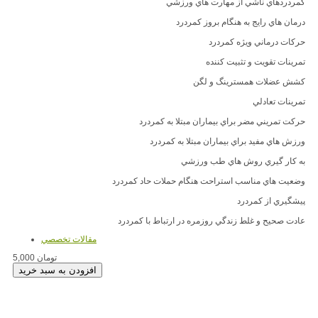
كمردردهاي ناشي از مهارت هاي ورزشي
درمان هاي رايج به هنگام بروز كمردرد
حركات درماني ويژه كمردرد
تمرينات تقويت و تثبيت كننده
كشش عضلات همسترينگ و لگن
تمرينات تعادلي
حركت تمريني مضر براي بيماران مبتلا به كمردرد
ورزش هاي مفيد براي بيماران مبتلا به كمردرد
به كار گيري روش هاي طب ورزشي
وضعيت هاي مناسب استراحت هنگام حملات حاد كمردرد
پيشگيري از كمردرد
عادت صحيح و غلط زندگي روزمره در ارتباط با كمردرد
مقالات تخصصي
5,000 تومان