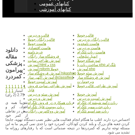
کتابهای عمومی
کتابهای آموزشی
قالب جوملا
قالب وردپرس
قالب رایگان وردپرس
قالب رایگان جوملا
هاست نامحدود
هاست جوملا
هاست وردپرس
هاست اقتصادی
دانلود
هاست ربات تلگرام
خرید دامنه
مقاله
ایمیل تبلیغاتی
فروشگاه ساز رایگان
آموزشگاه جوملا
آموزش طراحی سایت
پزشکی
ساخت ربات با php تلگرام
آموزش html و css
پیرامون
آموزش php
آموزش rsform جوملا
آموزش سئو جوملا
آموزش فروشگاه ساز hikashop
کمردرد
آموزش فروشگاه ساز
آموزش آگهی ساز djclassified
ویرچومارت
آموزش امنیت جوملا
آموزش طراحی قالب جوملا
آموزش طراحی سایت فروش
1
1
1
1
1
1
1
فایل
امتیاز
1
1
1
آموزش جوملا
آموزش سئو وردپرس
2.75 (2 رای)
آموزش امنیت وردپرس
آموزش وردپرس
تقریباً همه ی
ربات دکمه شیشه ای تلگرام
ربات همکاری در فروش تلگرام
افراد، كم و
ربات جذب ممبر تلگرام
ربات پیوست فایل تلگرام
بیش در نقاطی
ربات ضد اسپم تلگرام
آموزش ووکامرس رایگان
از كمر خود
احساس درد دارند. اغلب ما هنگام انجام فعالیت هایی نظیر نصب دستگاه تهویه، جابجا
كردن جعبه های بزرگ و بلند كردن كودكان، كمردرد خود را جدی نمی گیریم. ما به این
مسئله توجه نداریم كه كمردردها در نتیجه صدماتی است كه با رفتارهای روزانه ما
تشدید می شود.