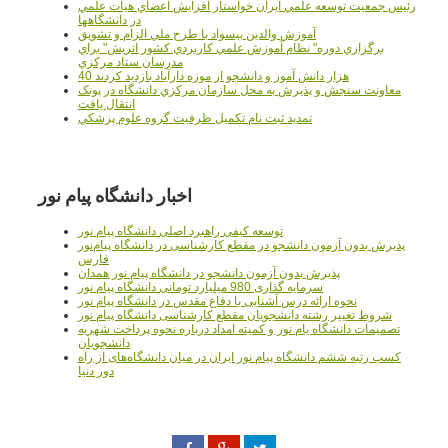
رئيس جمعيت توسعه علمي ايران خواستار افزايش اعضاي هيات علمي
در دانشگاهها
آموزش والدين بيسواد با طرح ملي الزام و تشويق
برگزاري دوره" نظام آموزش علمي كاربردي كشور اتريش" براي
مدرسان ستاد مرکزي
40 هزار دانش آموز و دانشجو از موزه دارآباد بازديد کردند
معاونت سنجش و پذيرش به محل سازمان مرکزي دانشگاه در پونک
انتقال يافت
تمديد ثبت نام تکميل ظرفيت گروه علوم پزشکي
اخبار دانشگاه پیام نور
توسعه کیفی راهبرد اصلی دانشگاه پیام نور
پذیرش بدون آزمون دانشجو در مقطع کارشناسی در دانشگاه پیام‌نور
فارس
پذیرش بدون آزمون دانشجو در دانشگاه پیام نور همدان
سرمایه گذاری 980 میلیارد تومانی دانشگاه پیام نور
نحوه ارائه درس آشنایی با دفاع مقدس در دانشگاه پیام نور
شروط تغییر رشته دانشجویان مقطع کارشناسی دانشگاه پیام نور
تصمیمات دانشگاه یام نور و کمیته امداد درباره نحوه پرداخت شهریه
دانشجویان
کسب رتبه ششم دانشگاه پیام نور ایران در میان دانشگاه‌های از راه
دور دنیا