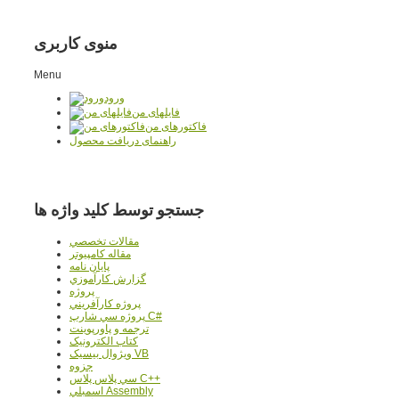
منوی کاربری
Menu
ورود
فایلهای من
فاکتورهای من
راهنمای دریافت محصول
جستجو توسط کلید واژه ها
مقالات تخصصي
مقاله کامپیوتر
پایان نامه
گزارش کارآموزي
پروژه
پروژه کارآفريني
پروژه سي شارپ C#
ترجمه و پاورپوينت
کتاب الکترونيک
ويژوال بيسيک VB
جزوه
سي پلاس پلاس C++
اسمبلي Assembly