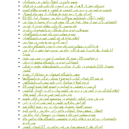
سهم وانت در انتقال دانش به روستائيان
ثبت‌نام بيش از 9 هزار نفر در آزمون کارداني فني و حرفه‌اي
خدمت به آموزش و پرورش، خدمت به کشور و تقويت نظام است
اجراي طرح رتبه بندي فرهنگيان از مهرماه امسال
دانلود رایگان پاسخنامه سوالات پیام نور نیمسال اول 93-92
اختصاص 5 درصد از محل عوارض گاز مصرفي براي نوسازي مدارس
نام نويسي کارداني نظام جديد؛ از امروز
تسهيلات جديد بنياد نخبگان به دانشجويان دکتري
تمديد مهلت ثبت نام عمره دانشگاهيان
اعلام نتايج قرعه کشي عمره دانشگاهيان
ازسرگيري توزيع شير در مدارس
فردا آخرین مهلت ثبت نام بدون آزمون دانشگاه پیام نور
آیا تکمیل ظرفیت ارشد فراگیر پیام نور نوبت چهاردهم برگزار می
شود؟
درخواست 29 رشته کارشناسي ارشد بررسي مي شود
انتصابات جديد در دانشگاه محقق اردبيلي
تحصيل 210 دانشجو در يکي از نوپاترين دانشکده‌هاي علوم پزشکي
کشور
بدهي دانشگاه اصفهان به پيمانکاران تغذيه
عرضه 20 عنوان کتاب با موضوع سبک زندگي به دانشگاه‌ها
لزوم اصلاح ساختار آيين نامه نشريات دانشگاهي
18 کرسي پژوهشي به اساتيد برجسته اهدا شده است
اعلام آمادگي وزير آموزش و پرورش کشورمان براي در اختيار گذاشتن
تجربيات آموزشي به ديگر کشورهاي
پذيرش بدون کنکور دانشجو در موسسه آموزش عالي قشم
افزايش تبادلات علمي و آموزشي ايران و ژاپن
دستورالعمل تحصیل همزمان در دو رشته اعلام شد
اخطار : سقف مجاز انتخاب واحد را در پیام نور رعایت کنید
تمدید مهلت ثبت نام و مهمان در نیمسال اول پیام نور
دانشجويان روزانه دوره هاي دكتري تخصصي دانشگاه هاي دولتي وام
مي گيرند
اجراي طرح توسعه مدارس غير دولتي در 27 استان کشور