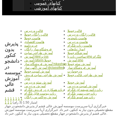
کتابهای عمومی
کتابهای آموزشی
قالب جوملا
قالب وردپرس
قالب رایگان وردپرس
قالب رایگان جوملا
هاست نامحدود
هاست جوملا
هاست وردپرس
هاست اقتصادی
پذيرش
هاست ربات تلگرام
خرید دامنه
بدون
ایمیل تبلیغاتی
فروشگاه ساز رایگان
آموزشگاه جوملا
آموزش طراحی سایت
کنکور
ساخت ربات با php تلگرام
آموزش html و css
دانشجو
آموزش php
آموزش rsform جوملا
آموزش سئو جوملا
آموزش فروشگاه ساز hikashop
در
آموزش فروشگاه ساز
آموزش آگهی ساز djclassified
ویرچومارت
آموزش امنیت جوملا
موسسه
آموزش طراحی قالب جوملا
آموزش طراحی سایت فروش
آموزش
فایل
آموزش جوملا
آموزش سئو وردپرس
عالي
آموزش امنیت وردپرس
آموزش وردپرس
قشم
ربات دکمه شیشه ای تلگرام
ربات همکاری در فروش تلگرام
ربات جذب ممبر تلگرام
ربات پیوست فایل تلگرام
ربات ضد اسپم تلگرام
آموزش ووکامرس رایگان
1
1
1
1
1
1
1
امتیاز 1.50 (3 رای)
1
1
1
خبرگزاری آریا-سرپرست موسسه آموزش عالی قشم از پذیرش دانشجو در چهار
مقطع تحصیلی بدون نیاز به کنکور، خبر داد. خبرگزاری آریا-سرپرست موسسه آموزش
عالی قشم از پذیرش دانشجو در چهار مقطع تحصیلی بدون نیاز به کنکور، خبر داد.