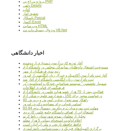
پروژه پي اچ پي PHP
دلفي Delphi
کتاب
تحقيق آمار
پاسکال Pascal
اکسل Excel
وب سايت HTML
ويژوال بيسيک دات نت VB.Net
اخبار دانشگاهی
آغاز توزيع کارت آزمون دستياري از دوشنبه
ممنوعيت اشتغال داوطلبان نمايندگي مجلس در دانشگاه آزاد
رتبه بندي فرهنگيان از مهر
آغاز ثبت نام آزمون آکادميک و جنرال زبان انگليسي از امروز
ثبت نام آزمون زبان انگليسي دانشگاه آزاد آغاز شد
سمينار تخصصي " سيستم شناسايي خودکارو اتوماسيون"در
فرهنگسراي فناوري اطلاعات
فعاليت بيش از 70 هزار عضو هيات علمي در دانشگاه آزاد
درخواست مجوز براي 150 رشته ارشد علوم پزشکي آزاد
40 راهکار سند تحول بنيادين آموزش و پرورش
اسامي قبولي براي مصاحبه دکتري، امروز
مهلت ثبت نمره میان ترم پیام نور نیمسال دوم 94-93
اشتغالزايي از اهداف دانشگاه جامع علمي کاربردي
تجليل از معلمان نمونه شهرستان رباط کريم
اعلام اولويت استخدام پيماني 5 هزار معلم
حافظ حافظه تاريخي و ملي ايرانيان است
برگزاري المپيادهاي فيزيک و زيست‌شناسي دانش‌آموزي