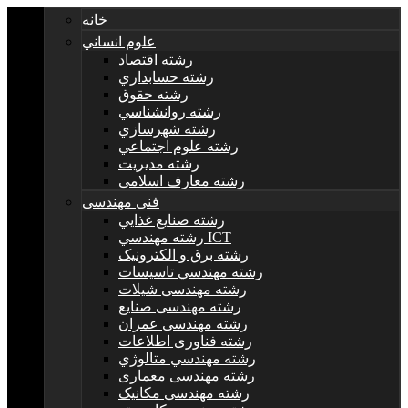
خانه
علوم انساني
رشته اقتصاد
رشته حسابداري
رشته حقوق
رشته روانشناسي
رشته شهرسازي
رشته علوم اجتماعي
رشته مديريت
رشته معارف اسلامی
فنی مهندسی
رشته صنايع غذايي
رشته مهندسي ICT
رشته برق و الکترونيک
رشته مهندسي تاسيسات
رشته مهندسی شیلات
رشته مهندسی صنایع
رشته مهندسی عمران
رشته فناوری اطلاعات
رشته مهندسي متالوژي
رشته مهندسی معماری
رشته مهندسی مکانیک