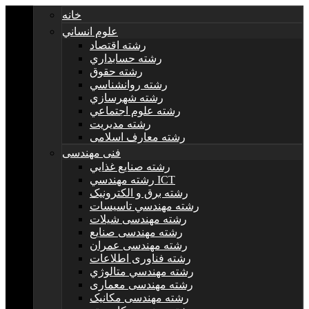
خانه
علوم انساني
رشته اقتصاد
رشته حسابداري
رشته حقوق
رشته روانشناسي
رشته شهرسازي
رشته علوم اجتماعي
رشته مديريت
رشته معارف اسلامی
فنی مهندسی
رشته صنايع غذايي
رشته مهندسي ICT
رشته برق و الکترونيک
رشته مهندسي تاسيسات
رشته مهندسی شیلات
رشته مهندسی صنایع
رشته مهندسی عمران
رشته فناوری اطلاعات
رشته مهندسي متالوژي
رشته مهندسی معماری
رشته مهندسی مکانیک