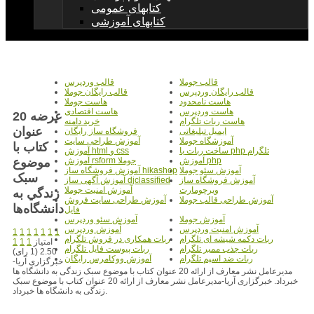
کتابهای عمومی
کتابهای آموزشی
قالب جوملا
قالب وردپرس
قالب رایگان وردپرس
قالب رایگان جوملا
هاست نامحدود
هاست جوملا
هاست وردپرس
هاست اقتصادی
عرضه 20
هاست ربات تلگرام
خرید دامنه
عنوان
ایمیل تبلیغاتی
فروشگاه ساز رایگان
آموزشگاه جوملا
آموزش طراحی سایت
کتاب با
ساخت ربات با php تلگرام
آموزش html و css
موضوع
آموزش php
آموزش rsform جوملا
آموزش سئو جوملا
آموزش فروشگاه ساز hikashop
سبک
آموزش فروشگاه ساز
آموزش آگهی ساز djclassified
ویرچومارت
آموزش امنیت جوملا
زندگي به
آموزش طراحی قالب جوملا
آموزش طراحی سایت فروش
دانشگاه‌ها
فایل
آموزش جوملا
آموزش سئو وردپرس
آموزش امنیت وردپرس
آموزش وردپرس
1
1
1
1
1
1
1
ربات دکمه شیشه ای تلگرام
ربات همکاری در فروش تلگرام
امتیاز
1
1
1
ربات جذب ممبر تلگرام
ربات پیوست فایل تلگرام
2.50 (1 رای)
ربات ضد اسپم تلگرام
آموزش ووکامرس رایگان
خبرگزاری آریا-
مدیرعامل نشر معارف از ارائه 20 عنوان کتاب با موضوع سبک زندگی به دانشگاه ها
خبرداد. خبرگزاری آریا-مدیرعامل نشر معارف از ارائه 20 عنوان کتاب با موضوع سبک
زندگی به دانشگاه ها خبرداد.