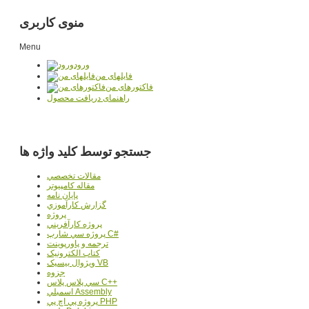
منوی کاربری
Menu
ورود
فایلهای من
فاکتورهای من
راهنمای دریافت محصول
جستجو توسط کلید واژه ها
مقالات تخصصي
مقاله کامپیوتر
پایان نامه
گزارش کارآموزي
پروژه
پروژه کارآفريني
پروژه سي شارپ C#
ترجمه و پاورپوينت
کتاب الکترونيک
ويژوال بيسيک VB
جزوه
سي پلاس پلاس C++
اسمبلي Assembly
پروژه پي اچ پي PHP