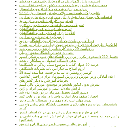
ثبت‌نام بيش از 9 هزار نفر در آزمون کارداني فني و حرفه‌اي
خدمت به آموزش و پرورش، خدمت به کشور و تقويت نظام است
اجراي طرح رتبه بندي فرهنگيان از مهرماه امسال
دانلود رایگان پاسخنامه سوالات پیام نور نیمسال اول 93-92
اختصاص 5 درصد از محل عوارض گاز مصرفي براي نوسازي مدارس
نام نويسي کارداني نظام جديد؛ از امروز
تسهيلات جديد بنياد نخبگان به دانشجويان دکتري
تمديد مهلت ثبت نام عمره دانشگاهيان
اعلام نتايج قرعه کشي عمره دانشگاهيان
ازسرگيري توزيع شير در مدارس
فردا آخرین مهلت ثبت نام بدون آزمون دانشگاه پیام نور
آیا تکمیل ظرفیت ارشد فراگیر پیام نور نوبت چهاردهم برگزار می شود؟
درخواست 29 رشته کارشناسي ارشد بررسي مي شود
انتصابات جديد در دانشگاه محقق اردبيلي
تحصيل 210 دانشجو در يکي از نوپاترين دانشکده‌هاي علوم پزشکي کشور
بدهي دانشگاه اصفهان به پيمانکاران تغذيه
عرضه 20 عنوان کتاب با موضوع سبک زندگي به دانشگاه‌ها
لزوم اصلاح ساختار آيين نامه نشريات دانشگاهي
18 کرسي پژوهشي به اساتيد برجسته اهدا شده است
اعلام آمادگي وزير آموزش و پرورش کشورمان براي در اختيار گذاشتن
تجربيات آموزشي به ديگر کشورهاي
پذيرش بدون کنکور دانشجو در موسسه آموزش عالي قشم
افزايش تبادلات علمي و آموزشي ايران و ژاپن
دستورالعمل تحصیل همزمان در دو رشته اعلام شد
اخطار : سقف مجاز انتخاب واحد را در پیام نور رعایت کنید
تمدید مهلت ثبت نام و مهمان در نیمسال اول پیام نور
دانشجويان روزانه دوره هاي دكتري تخصصي دانشگاه هاي دولتي وام مي
گيرند
اجراي طرح توسعه مدارس غير دولتي در 27 استان کشور
رئيس جمعيت توسعه علمي ايران خواستار افزايش اعضاي هيات علمي در
دانشگاهها
آموزش والدين بيسواد با طرح ملي الزام و تشويق