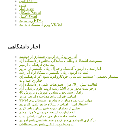
دلفي Delphi
کتاب
تحقيق آمار
پاسکال Pascal
اکسل Excel
وب سايت HTML
ويژوال بيسيک دات نت VB.Net
اخبار دانشگاهی
آغاز توزيع کارت آزمون دستياري از دوشنبه
ممنوعيت اشتغال داوطلبان نمايندگي مجلس در دانشگاه آزاد
رتبه بندي فرهنگيان از مهر
آغاز ثبت نام آزمون آکادميک و جنرال زبان انگليسي از امروز
ثبت نام آزمون زبان انگليسي دانشگاه آزاد آغاز شد
سمينار تخصصي " سيستم شناسايي خودکارو اتوماسيون"در فرهنگسراي
فناوري اطلاعات
فعاليت بيش از 70 هزار عضو هيات علمي در دانشگاه آزاد
درخواست مجوز براي 150 رشته ارشد علوم پزشکي آزاد
40 راهکار سند تحول بنيادين آموزش و پرورش
اسامي قبولي براي مصاحبه دکتري، امروز
مهلت ثبت نمره میان ترم پیام نور نیمسال دوم 94-93
اشتغالزايي از اهداف دانشگاه جامع علمي کاربردي
تجليل از معلمان نمونه شهرستان رباط کريم
اعلام اولويت استخدام پيماني 5 هزار معلم
حافظ حافظه تاريخي و ملي ايرانيان است
برگزاري المپيادهاي فيزيک و زيست‌شناسي دانش‌آموزي
سهم وانت در انتقال دانش به روستائيان