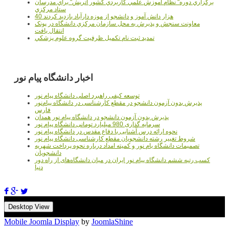
برگزاري دوره" نظام آموزش علمي كاربردي كشور اتريش" براي مدرسان
ستاد مرکزي
40 هزار دانش آموز و دانشجو از موزه دارآباد بازديد کردند
معاونت سنجش و پذيرش به محل سازمان مرکزي دانشگاه در پونک
انتقال يافت
تمديد ثبت نام تکميل ظرفيت گروه علوم پزشکي
اخبار دانشگاه پیام نور
توسعه کیفی راهبرد اصلی دانشگاه پیام نور
پذیرش بدون آزمون دانشجو در مقطع کارشناسی در دانشگاه پیام‌نور
فارس
پذیرش بدون آزمون دانشجو در دانشگاه پیام نور همدان
سرمایه گذاری 980 میلیارد تومانی دانشگاه پیام نور
نحوه ارائه درس آشنایی با دفاع مقدس در دانشگاه پیام نور
شروط تغییر رشته دانشجویان مقطع کارشناسی دانشگاه پیام نور
تصمیمات دانشگاه یام نور و کمیته امداد درباره نحوه پرداخت شهریه
دانشجویان
کسب رتبه ششم دانشگاه پیام نور ایران در میان دانشگاه‌های از راه دور
دنیا
Desktop View
Mobile Joomla Display
by
JoomlaShine