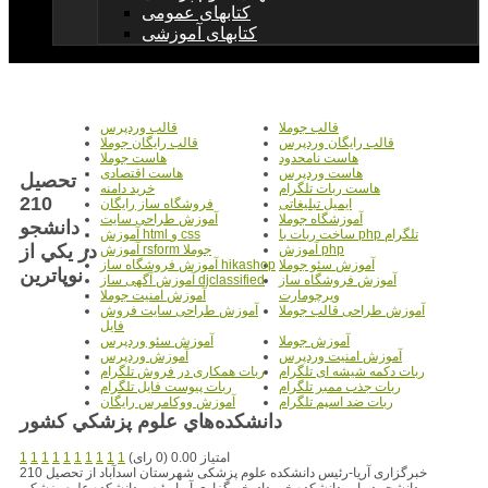
کتابهای عمومی
کتابهای آموزشی
قالب جوملا
قالب وردپرس
قالب رایگان وردپرس
قالب رایگان جوملا
هاست نامحدود
هاست جوملا
هاست وردپرس
هاست اقتصادی
تحصيل
هاست ربات تلگرام
خرید دامنه
210
ایمیل تبلیغاتی
فروشگاه ساز رایگان
آموزشگاه جوملا
آموزش طراحی سایت
دانشجو
ساخت ربات با php تلگرام
آموزش html و css
در يکي از
آموزش php
آموزش rsform جوملا
آموزش سئو جوملا
آموزش فروشگاه ساز hikashop
نوپاترين
آموزش فروشگاه ساز
آموزش آگهی ساز djclassified
ویرچومارت
آموزش امنیت جوملا
آموزش طراحی قالب جوملا
آموزش طراحی سایت فروش
فایل
آموزش جوملا
آموزش سئو وردپرس
آموزش امنیت وردپرس
آموزش وردپرس
ربات دکمه شیشه ای تلگرام
ربات همکاری در فروش تلگرام
ربات جذب ممبر تلگرام
ربات پیوست فایل تلگرام
ربات ضد اسپم تلگرام
آموزش ووکامرس رایگان
دانشکده‌هاي علوم پزشکي کشور
امتیاز 0.00 (0 رای)
1
1
1
1
1
1
1
1
1
1
خبرگزاری آریا-رئیس دانشکده علوم پزشکی شهرستان اسدآباد از تحصیل 210
دانشجو در این دانشکده خبر داد. خبرگزاری آریا-رئیس دانشکده علوم پزشکی