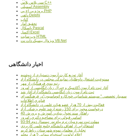
سي پلاس پلاس C++
اسمبلي Assembly
پروژه پي اچ پي PHP
دلفي Delphi
کتاب
تحقيق آمار
پاسکال Pascal
اکسل Excel
وب سايت HTML
ويژوال بيسيک دات نت VB.Net
اخبار دانشگاهی
آغاز توزيع کارت آزمون دستياري از دوشنبه
ممنوعيت اشتغال داوطلبان نمايندگي مجلس در دانشگاه آزاد
رتبه بندي فرهنگيان از مهر
آغاز ثبت نام آزمون آکادميک و جنرال زبان انگليسي از امروز
ثبت نام آزمون زبان انگليسي دانشگاه آزاد آغاز شد
سمينار تخصصي " سيستم شناسايي خودکارو اتوماسيون"در فرهنگسراي
فناوري اطلاعات
فعاليت بيش از 70 هزار عضو هيات علمي در دانشگاه آزاد
درخواست مجوز براي 150 رشته ارشد علوم پزشکي آزاد
40 راهکار سند تحول بنيادين آموزش و پرورش
اسامي قبولي براي مصاحبه دکتري، امروز
مهلت ثبت نمره میان ترم پیام نور نیمسال دوم 94-93
اشتغالزايي از اهداف دانشگاه جامع علمي کاربردي
تجليل از معلمان نمونه شهرستان رباط کريم
اعلام اولويت استخدام پيماني 5 هزار معلم