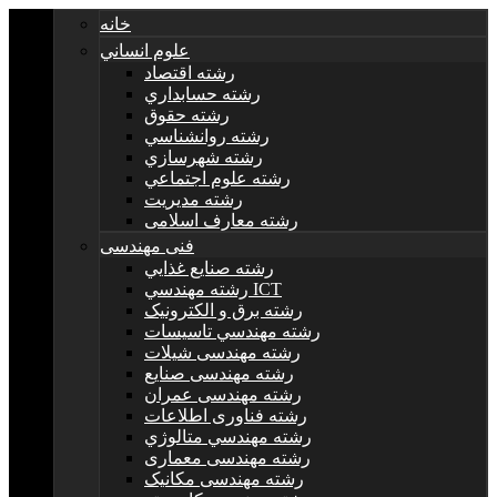
خانه
علوم انساني
رشته اقتصاد
رشته حسابداري
رشته حقوق
رشته روانشناسي
رشته شهرسازي
رشته علوم اجتماعي
رشته مديريت
رشته معارف اسلامی
فنی مهندسی
رشته صنايع غذايي
رشته مهندسي ICT
رشته برق و الکترونيک
رشته مهندسي تاسيسات
رشته مهندسی شیلات
رشته مهندسی صنایع
رشته مهندسی عمران
رشته فناوری اطلاعات
رشته مهندسي متالوژي
رشته مهندسی معماری
رشته مهندسی مکانیک