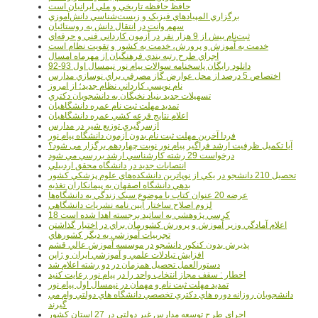
حافظ حافظه تاريخي و ملي ايرانيان است
برگزاري المپيادهاي فيزيک و زيست‌شناسي دانش‌آموزي
سهم وانت در انتقال دانش به روستائيان
ثبت‌نام بيش از 9 هزار نفر در آزمون کارداني فني و حرفه‌اي
خدمت به آموزش و پرورش، خدمت به کشور و تقويت نظام است
اجراي طرح رتبه بندي فرهنگيان از مهرماه امسال
دانلود رایگان پاسخنامه سوالات پیام نور نیمسال اول 93-92
اختصاص 5 درصد از محل عوارض گاز مصرفي براي نوسازي مدارس
نام نويسي کارداني نظام جديد؛ از امروز
تسهيلات جديد بنياد نخبگان به دانشجويان دکتري
تمديد مهلت ثبت نام عمره دانشگاهيان
اعلام نتايج قرعه کشي عمره دانشگاهيان
ازسرگيري توزيع شير در مدارس
فردا آخرین مهلت ثبت نام بدون آزمون دانشگاه پیام نور
آیا تکمیل ظرفیت ارشد فراگیر پیام نور نوبت چهاردهم برگزار می شود؟
درخواست 29 رشته کارشناسي ارشد بررسي مي شود
انتصابات جديد در دانشگاه محقق اردبيلي
تحصيل 210 دانشجو در يکي از نوپاترين دانشکده‌هاي علوم پزشکي کشور
بدهي دانشگاه اصفهان به پيمانکاران تغذيه
عرضه 20 عنوان کتاب با موضوع سبک زندگي به دانشگاه‌ها
لزوم اصلاح ساختار آيين نامه نشريات دانشگاهي
18 کرسي پژوهشي به اساتيد برجسته اهدا شده است
اعلام آمادگي وزير آموزش و پرورش کشورمان براي در اختيار گذاشتن
تجربيات آموزشي به ديگر کشورهاي
پذيرش بدون کنکور دانشجو در موسسه آموزش عالي قشم
افزايش تبادلات علمي و آموزشي ايران و ژاپن
دستورالعمل تحصیل همزمان در دو رشته اعلام شد
اخطار : سقف مجاز انتخاب واحد را در پیام نور رعایت کنید
تمدید مهلت ثبت نام و مهمان در نیمسال اول پیام نور
دانشجويان روزانه دوره هاي دكتري تخصصي دانشگاه هاي دولتي وام مي
گيرند
اجراي طرح توسعه مدارس غير دولتي در 27 استان کشور