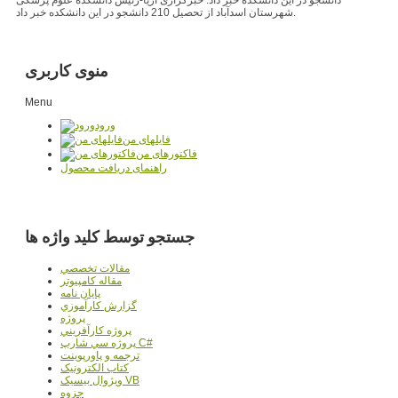
شهرستان اسدآباد از تحصیل 210 دانشجو در این دانشکده خبر داد.
منوی کاربری
Menu
ورود
فایلهای من
فاکتورهای من
راهنمای دریافت محصول
جستجو توسط کلید واژه ها
مقالات تخصصي
مقاله کامپیوتر
پایان نامه
گزارش کارآموزي
پروژه
پروژه کارآفريني
پروژه سي شارپ C#
ترجمه و پاورپوينت
کتاب الکترونيک
ويژوال بيسيک VB
جزوه