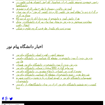
رئيس جمعيت توسعه علمي ايران خواستار افزايش اعضاي هيات علمي در
دانشگاهها
آموزش والدين بيسواد با طرح ملي الزام و تشويق
برگزاري دوره" نظام آموزش علمي كاربردي كشور اتريش" براي مدرسان
ستاد مرکزي
40 هزار دانش آموز و دانشجو از موزه دارآباد بازديد کردند
معاونت سنجش و پذيرش به محل سازمان مرکزي دانشگاه در پونک
انتقال يافت
تمديد ثبت نام تکميل ظرفيت گروه علوم پزشکي
اخبار دانشگاه پیام نور
توسعه کیفی راهبرد اصلی دانشگاه پیام نور
پذیرش بدون آزمون دانشجو در مقطع کارشناسی در دانشگاه پیام‌نور
فارس
پذیرش بدون آزمون دانشجو در دانشگاه پیام نور همدان
سرمایه گذاری 980 میلیارد تومانی دانشگاه پیام نور
نحوه ارائه درس آشنایی با دفاع مقدس در دانشگاه پیام نور
شروط تغییر رشته دانشجویان مقطع کارشناسی دانشگاه پیام نور
تصمیمات دانشگاه یام نور و کمیته امداد درباره نحوه پرداخت شهریه
دانشجویان
کسب رتبه ششم دانشگاه پیام نور ایران در میان دانشگاه‌های از راه دور
دنیا