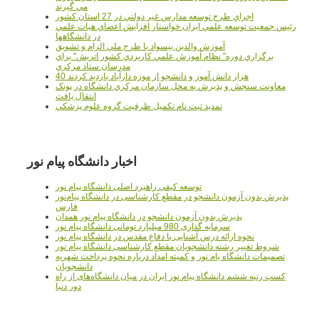
مي گيرند
اجراي طرح توسعه مدارس غير دولتي در 27 استان کشور
رئيس جمعيت توسعه علمي ايران خواستار افزايش اعضاي هيات علمي
در دانشگاهها
آموزش والدين بيسواد با طرح ملي الزام و تشويق
برگزاري دوره" نظام آموزش علمي كاربردي كشور اتريش" براي
مدرسان ستاد مرکزي
40 هزار دانش آموز و دانشجو از موزه دارآباد بازديد کردند
معاونت سنجش و پذيرش به محل سازمان مرکزي دانشگاه در پونک
انتقال يافت
تمديد ثبت نام تکميل ظرفيت گروه علوم پزشکي
اخبار دانشگاه پیام نور
توسعه کیفی راهبرد اصلی دانشگاه پیام نور
پذیرش بدون آزمون دانشجو در مقطع کارشناسی در دانشگاه پیام‌نور
فارس
پذیرش بدون آزمون دانشجو در دانشگاه پیام نور همدان
سرمایه گذاری 980 میلیارد تومانی دانشگاه پیام نور
نحوه ارائه درس آشنایی با دفاع مقدس در دانشگاه پیام نور
شروط تغییر رشته دانشجویان مقطع کارشناسی دانشگاه پیام نور
تصمیمات دانشگاه یام نور و کمیته امداد درباره نحوه پرداخت شهریه
دانشجویان
کسب رتبه ششم دانشگاه پیام نور ایران در میان دانشگاه‌های از راه
دور دنیا