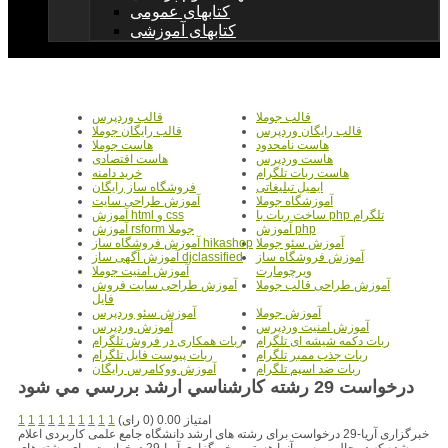
کتابهای عمومی
کتابهای آموزشی
قالب جوملا
قالب وردپرس
قالب رایگان وردپرس
قالب رایگان جوملا
هاست نامحدود
هاست جوملا
هاست وردپرس
هاست اقتصادی
هاست ربات تلگرام
خرید دامنه
ایمیل تبلیغاتی
فروشگاه ساز رایگان
آموزشگاه جوملا
آموزش طراحی سایت
ساخت ربات با php تلگرام
آموزش html و css
آموزش php
آموزش rsform جوملا
آموزش سئو جوملا
آموزش فروشگاه ساز hikashop
آموزش فروشگاه ساز
آموزش آگهی ساز djclassified
ویرچومارت
آموزش امنیت جوملا
آموزش طراحی قالب جوملا
آموزش طراحی سایت فروش
فایل
آموزش جوملا
آموزش سئو وردپرس
آموزش امنیت وردپرس
آموزش وردپرس
ربات دکمه شیشه ای تلگرام
ربات همکاری در فروش تلگرام
ربات جذب ممبر تلگرام
ربات پیوست فایل تلگرام
ربات ضد اسپم تلگرام
آموزش ووکامرس رایگان
درخواست 29 رشته کارشناسي ارشد بررسي مي شود
امتیاز 0.00 (0 رای)
1
1
1
1
1
1
1
1
1
1
خبرگزاری آریا-29 درخواست برای رشته های ارشد دانشگاه جامع علمی کاربردی اعلام
شده که در حال بررسی آنها هستیم . خبرگزاری آریا-29 درخواست برای رشته های