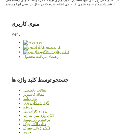
ارشد دانشگاه جامع علمی کاربردی اعلام شده که در حال بررسی آنها هستیم .
منوی کاربری
Menu
ورود
فایلهای من
فاکتورهای من
راهنمای دریافت محصول
جستجو توسط کلید واژه ها
مقالات تخصصي
مقاله کامپیوتر
پایان نامه
گزارش کارآموزي
پروژه
پروژه کارآفريني
پروژه سي شارپ C#
ترجمه و پاورپوينت
کتاب الکترونيک
ويژوال بيسيک VB
جزوه