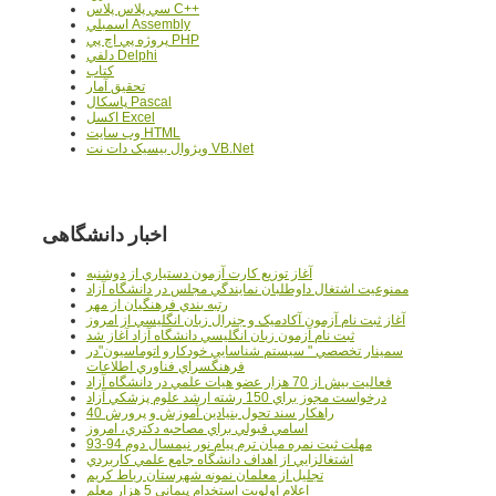
سي پلاس پلاس C++
اسمبلي Assembly
پروژه پي اچ پي PHP
دلفي Delphi
کتاب
تحقيق آمار
پاسکال Pascal
اکسل Excel
وب سايت HTML
ويژوال بيسيک دات نت VB.Net
اخبار دانشگاهی
آغاز توزيع کارت آزمون دستياري از دوشنبه
ممنوعيت اشتغال داوطلبان نمايندگي مجلس در دانشگاه آزاد
رتبه بندي فرهنگيان از مهر
آغاز ثبت نام آزمون آکادميک و جنرال زبان انگليسي از امروز
ثبت نام آزمون زبان انگليسي دانشگاه آزاد آغاز شد
سمينار تخصصي " سيستم شناسايي خودکارو اتوماسيون"در
فرهنگسراي فناوري اطلاعات
فعاليت بيش از 70 هزار عضو هيات علمي در دانشگاه آزاد
درخواست مجوز براي 150 رشته ارشد علوم پزشکي آزاد
40 راهکار سند تحول بنيادين آموزش و پرورش
اسامي قبولي براي مصاحبه دکتري، امروز
مهلت ثبت نمره میان ترم پیام نور نیمسال دوم 94-93
اشتغالزايي از اهداف دانشگاه جامع علمي کاربردي
تجليل از معلمان نمونه شهرستان رباط کريم
اعلام اولويت استخدام پيماني 5 هزار معلم