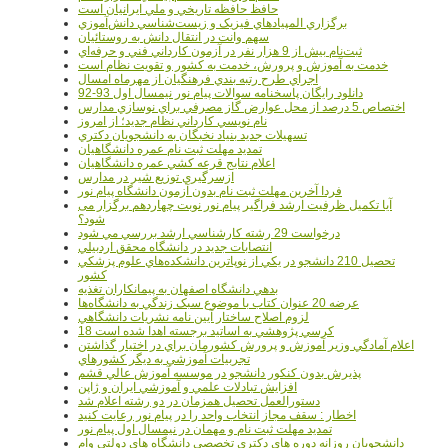
حافظ حافظه تاريخي و ملي ايرانيان است
برگزاري المپيادهاي فيزيک و زيست‌شناسي دانش‌آموزي
سهم وانت در انتقال دانش به روستائيان
ثبت‌نام بيش از 9 هزار نفر در آزمون کارداني فني و حرفه‌اي
خدمت به آموزش و پرورش، خدمت به کشور و تقويت نظام است
اجراي طرح رتبه بندي فرهنگيان از مهرماه امسال
دانلود رایگان پاسخنامه سوالات پیام نور نیمسال اول 93-92
اختصاص 5 درصد از محل عوارض گاز مصرفي براي نوسازي مدارس
نام نويسي کارداني نظام جديد؛ از امروز
تسهيلات جديد بنياد نخبگان به دانشجويان دکتري
تمديد مهلت ثبت نام عمره دانشگاهيان
اعلام نتايج قرعه کشي عمره دانشگاهيان
ازسرگيري توزيع شير در مدارس
فردا آخرین مهلت ثبت نام بدون آزمون دانشگاه پیام نور
آیا تکمیل ظرفیت ارشد فراگیر پیام نور نوبت چهاردهم برگزار می
شود؟
درخواست 29 رشته کارشناسي ارشد بررسي مي شود
انتصابات جديد در دانشگاه محقق اردبيلي
تحصيل 210 دانشجو در يکي از نوپاترين دانشکده‌هاي علوم پزشکي
کشور
بدهي دانشگاه اصفهان به پيمانکاران تغذيه
عرضه 20 عنوان کتاب با موضوع سبک زندگي به دانشگاه‌ها
لزوم اصلاح ساختار آيين نامه نشريات دانشگاهي
18 کرسي پژوهشي به اساتيد برجسته اهدا شده است
اعلام آمادگي وزير آموزش و پرورش کشورمان براي در اختيار گذاشتن
تجربيات آموزشي به ديگر کشورهاي
پذيرش بدون کنکور دانشجو در موسسه آموزش عالي قشم
افزايش تبادلات علمي و آموزشي ايران و ژاپن
دستورالعمل تحصیل همزمان در دو رشته اعلام شد
اخطار : سقف مجاز انتخاب واحد را در پیام نور رعایت کنید
تمدید مهلت ثبت نام و مهمان در نیمسال اول پیام نور
دانشجويان روزانه دوره هاي دكتري تخصصي دانشگاه هاي دولتي وام