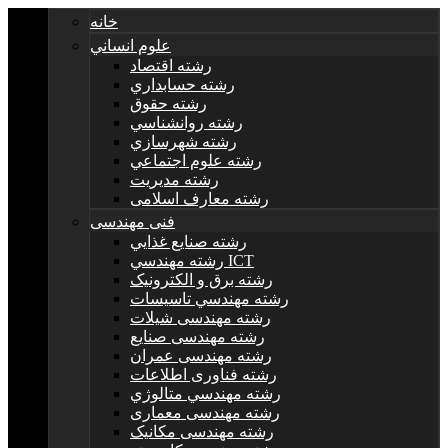
خانه
علوم انساني
رشته اقتصاد
رشته حسابداري
رشته حقوق
رشته روانشناسي
رشته شهرسازي
رشته علوم اجتماعي
رشته مديريت
رشته معارف اسلامی
فنی مهندسی
رشته صنايع غذايي
رشته مهندسي ICT
رشته برق و الکترونيک
رشته مهندسي تاسيسات
رشته مهندسی شیلات
رشته مهندسی صنایع
رشته مهندسی عمران
رشته فناوری اطلاعات
رشته مهندسي متالوژي
رشته مهندسی معماری
رشته مهندسی مکانیک