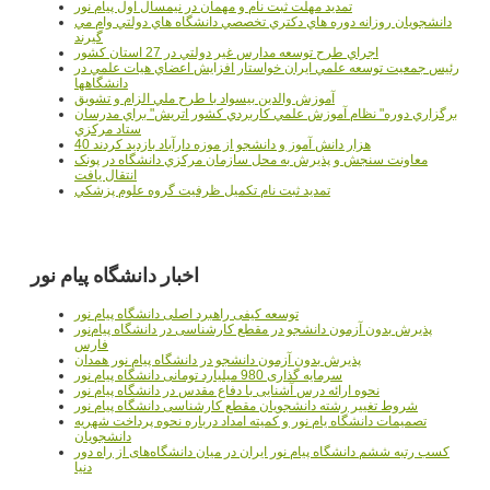
تمدید مهلت ثبت نام و مهمان در نیمسال اول پیام نور
دانشجويان روزانه دوره هاي دكتري تخصصي دانشگاه هاي دولتي وام مي
گيرند
اجراي طرح توسعه مدارس غير دولتي در 27 استان کشور
رئيس جمعيت توسعه علمي ايران خواستار افزايش اعضاي هيات علمي در
دانشگاهها
آموزش والدين بيسواد با طرح ملي الزام و تشويق
برگزاري دوره" نظام آموزش علمي كاربردي كشور اتريش" براي مدرسان
ستاد مرکزي
40 هزار دانش آموز و دانشجو از موزه دارآباد بازديد کردند
معاونت سنجش و پذيرش به محل سازمان مرکزي دانشگاه در پونک
انتقال يافت
تمديد ثبت نام تکميل ظرفيت گروه علوم پزشکي
اخبار دانشگاه پیام نور
توسعه کیفی راهبرد اصلی دانشگاه پیام نور
پذیرش بدون آزمون دانشجو در مقطع کارشناسی در دانشگاه پیام‌نور
فارس
پذیرش بدون آزمون دانشجو در دانشگاه پیام نور همدان
سرمایه گذاری 980 میلیارد تومانی دانشگاه پیام نور
نحوه ارائه درس آشنایی با دفاع مقدس در دانشگاه پیام نور
شروط تغییر رشته دانشجویان مقطع کارشناسی دانشگاه پیام نور
تصمیمات دانشگاه یام نور و کمیته امداد درباره نحوه پرداخت شهریه
دانشجویان
کسب رتبه ششم دانشگاه پیام نور ایران در میان دانشگاه‌های از راه دور
دنیا