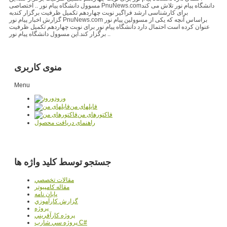
مسوول دانشگاه پیام نور .. اختصاصی PnuNews.comدانشگاه پیام نور تلاش می کند
برای کارشناسی ارشد فراگیر نوبت چهاردهم تکمیل ظرفیت برگزار کندبه
گزارش اخبار پیام نور PnuNews.com براساس آنچه که یکی از مسوولین پیام نور
عنوان کرده است احتمال دارد دانشگاه پیام نور برای نوبت چهاردهم تکمیل ظرفیت
برگزار کند.این مسوول دانشگاه پیام نور ..
منوی کاربری
Menu
ورود
فایلهای من
فاکتورهای من
راهنمای دریافت محصول
جستجو توسط کلید واژه ها
مقالات تخصصي
مقاله کامپیوتر
پایان نامه
گزارش کارآموزي
پروژه
پروژه کارآفريني
پروژه سي شارپ C#