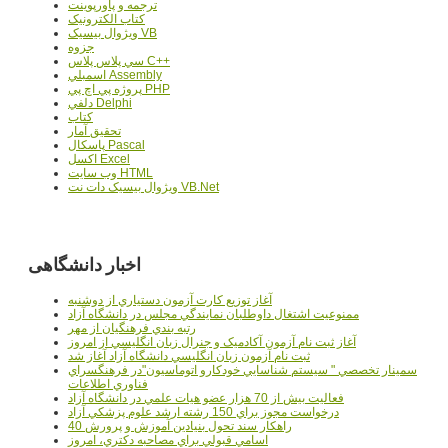
ترجمه و پاورپوينت
کتاب الکترونيک
ويژوال بيسيک VB
جزوه
سي پلاس پلاس C++
اسمبلي Assembly
پروژه پي اچ پي PHP
دلفي Delphi
کتاب
تحقيق آمار
پاسکال Pascal
اکسل Excel
وب سايت HTML
ويژوال بيسيک دات نت VB.Net
اخبار دانشگاهی
آغاز توزيع کارت آزمون دستياري از دوشنبه
ممنوعيت اشتغال داوطلبان نمايندگي مجلس در دانشگاه آزاد
رتبه بندي فرهنگيان از مهر
آغاز ثبت نام آزمون آکادميک و جنرال زبان انگليسي از امروز
ثبت نام آزمون زبان انگليسي دانشگاه آزاد آغاز شد
سمينار تخصصي " سيستم شناسايي خودکارو اتوماسيون"در فرهنگسراي
فناوري اطلاعات
فعاليت بيش از 70 هزار عضو هيات علمي در دانشگاه آزاد
درخواست مجوز براي 150 رشته ارشد علوم پزشکي آزاد
40 راهکار سند تحول بنيادين آموزش و پرورش
اسامي قبولي براي مصاحبه دکتري، امروز