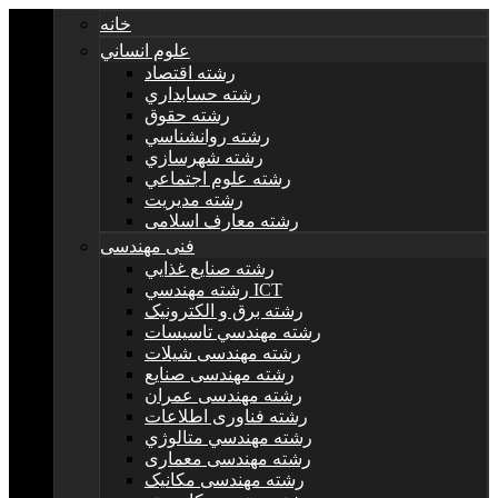
خانه
علوم انساني
رشته اقتصاد
رشته حسابداري
رشته حقوق
رشته روانشناسي
رشته شهرسازي
رشته علوم اجتماعي
رشته مديريت
رشته معارف اسلامی
فنی مهندسی
رشته صنايع غذايي
رشته مهندسي ICT
رشته برق و الکترونيک
رشته مهندسي تاسيسات
رشته مهندسی شیلات
رشته مهندسی صنایع
رشته مهندسی عمران
رشته فناوری اطلاعات
رشته مهندسي متالوژي
رشته مهندسی معماری
رشته مهندسی مکانیک