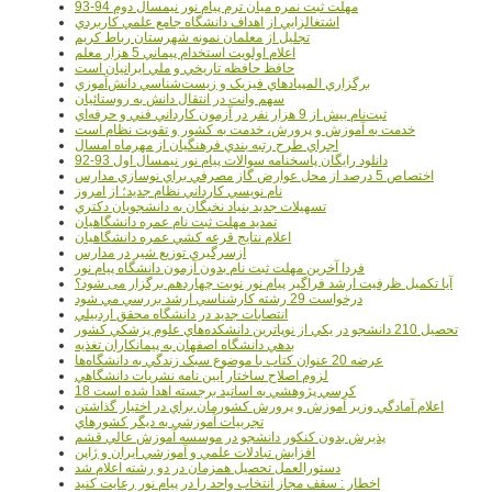
مهلت ثبت نمره میان ترم پیام نور نیمسال دوم 94-93
اشتغالزايي از اهداف دانشگاه جامع علمي کاربردي
تجليل از معلمان نمونه شهرستان رباط کريم
اعلام اولويت استخدام پيماني 5 هزار معلم
حافظ حافظه تاريخي و ملي ايرانيان است
برگزاري المپيادهاي فيزيک و زيست‌شناسي دانش‌آموزي
سهم وانت در انتقال دانش به روستائيان
ثبت‌نام بيش از 9 هزار نفر در آزمون کارداني فني و حرفه‌اي
خدمت به آموزش و پرورش، خدمت به کشور و تقويت نظام است
اجراي طرح رتبه بندي فرهنگيان از مهرماه امسال
دانلود رایگان پاسخنامه سوالات پیام نور نیمسال اول 93-92
اختصاص 5 درصد از محل عوارض گاز مصرفي براي نوسازي مدارس
نام نويسي کارداني نظام جديد؛ از امروز
تسهيلات جديد بنياد نخبگان به دانشجويان دکتري
تمديد مهلت ثبت نام عمره دانشگاهيان
اعلام نتايج قرعه کشي عمره دانشگاهيان
ازسرگيري توزيع شير در مدارس
فردا آخرین مهلت ثبت نام بدون آزمون دانشگاه پیام نور
آیا تکمیل ظرفیت ارشد فراگیر پیام نور نوبت چهاردهم برگزار می شود؟
درخواست 29 رشته کارشناسي ارشد بررسي مي شود
انتصابات جديد در دانشگاه محقق اردبيلي
تحصيل 210 دانشجو در يکي از نوپاترين دانشکده‌هاي علوم پزشکي کشور
بدهي دانشگاه اصفهان به پيمانکاران تغذيه
عرضه 20 عنوان کتاب با موضوع سبک زندگي به دانشگاه‌ها
لزوم اصلاح ساختار آيين نامه نشريات دانشگاهي
18 کرسي پژوهشي به اساتيد برجسته اهدا شده است
اعلام آمادگي وزير آموزش و پرورش کشورمان براي در اختيار گذاشتن
تجربيات آموزشي به ديگر کشورهاي
پذيرش بدون کنکور دانشجو در موسسه آموزش عالي قشم
افزايش تبادلات علمي و آموزشي ايران و ژاپن
دستورالعمل تحصیل همزمان در دو رشته اعلام شد
اخطار : سقف مجاز انتخاب واحد را در پیام نور رعایت کنید