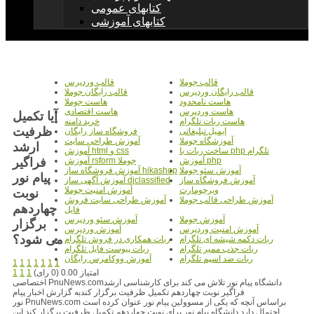
کتابهای عمومی
کتابهای آموزشی
قالب جوملا
قالب وردپرس
قالب رایگان وردپرس
قالب رایگان جوملا
هاست نامحدود
هاست جوملا
هاست وردپرس
هاست اقتصادی
آیا تکمیل
هاست ربات تلگرام
خرید دامنه
ظرفیت
ایمیل تبلیغاتی
فروشگاه ساز رایگان
آموزشگاه جوملا
آموزش طراحی سایت
ارشد
ساخت ربات با php تلگرام
آموزش html و css
فراگیر
آموزش php
آموزش rsform جوملا
آموزش سئو جوملا
آموزش فروشگاه ساز hikashop
پیام نور
آموزش فروشگاه ساز
آموزش آگهی ساز djclassified
ویرچومارت
آموزش امنیت جوملا
نوبت
آموزش طراحی قالب جوملا
آموزش طراحی سایت فروش
چهاردهم
فایل
آموزش جوملا
آموزش سئو وردپرس
برگزار
آموزش امنیت وردپرس
آموزش وردپرس
می شود؟
ربات دکمه شیشه ای تلگرام
ربات همکاری در فروش تلگرام
ربات جذب ممبر تلگرام
ربات پیوست فایل تلگرام
ربات ضد اسپم تلگرام
آموزش ووکامرس رایگان
1
1
1
1
1
1
1
امتیاز 0.00 (0 رای)
1
1
1
اختصاصی PnuNews.comدانشگاه پیام نور تلاش می کند برای کارشناسی ارشد
فراگیر نوبت چهاردهم تکمیل ظرفیت برگزار کندبه گزارش اخبار پیام
نور PnuNews.com براساس آنچه که یکی از مسوولین پیام نور عنوان کرده است
احتمال دارد دانشگاه پیام نور برای نوبت چهاردهم تکمیل ظرفیت برگزار کند.این