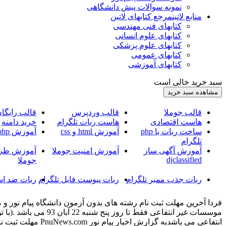
نمونه سوالات پیش دانشگاهی
منابع لاتین
مرجع کتابهای لاتین
کتابهای فنی مهندسی
کتابهای علوم انسانی
کتابهای علوم پزشکی
کتابهای عمومی
کتابهای آموزشی
سبد خرید خالی است
قالب جوملا
قالب وردپرس
قالب رایگا
هاست اقتصادی
هاست ربات تلگرام
خرید دامنه
ساخت ربات با php
آموزش html و css
آموزش php
تلگرام
آموزش آگهی ساز
آموزش امنیت جوملا
آموزش طرا
djclassified
جوملا
ربات جذب ممبر تلگرام
ربات پیوست فایل تلگرام
ربات ضد اس
موسسات غیر انتفاعی 