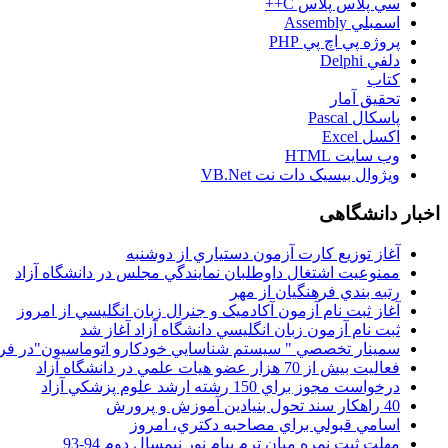
سي پلاس پلاس C++
اسمبلي Assembly
پروژه پي اچ پي PHP
دلفي Delphi
کتاب
تحقيق آمار
پاسکال Pascal
اکسل Excel
وب سايت HTML
ويژوال بيسيک دات نت VB.Net
اخبار دانشگاهی
آغاز توزيع کارت آزمون دستياري از دوشنبه
ممنوعيت اشتغال داوطلبان نمايندگي مجلس در دانشگاه آزاد
رتبه بندي فرهنگيان از مهر
آغاز ثبت نام آزمون آکادميک و جنرال زبان انگليسي از امروز
ثبت نام آزمون زبان انگليسي دانشگاه آزاد آغاز شد
سمينار تخصصي " سيستم شناسايي خودکارو اتوماسيون"در فر
فعاليت بيش از 70 هزار عضو هيات علمي در دانشگاه آزاد
درخواست مجوز براي 150 رشته ارشد علوم پزشکي آزاد
40 راهکار سند تحول بنيادين آموزش و پرورش
اسامي قبولي براي مصاحبه دکتري، امروز
مهلت ثبت نمره میان ترم پیام نور نیمسال دوم 94-93