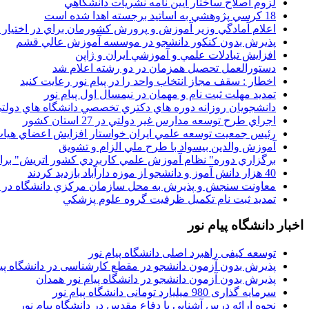
لزوم اصلاح ساختار آيين نامه نشريات دانشگاهي
18 کرسي پژوهشي به اساتيد برجسته اهدا شده است
اعلام آمادگي وزير آموزش و پرورش کشورمان براي در اختيار
پذيرش بدون کنکور دانشجو در موسسه آموزش عالي قشم
افزايش تبادلات علمي و آموزشي ايران و ژاپن
دستورالعمل تحصیل همزمان در دو رشته اعلام شد
اخطار : سقف مجاز انتخاب واحد را در پیام نور رعایت کنید
تمدید مهلت ثبت نام و مهمان در نیمسال اول پیام نور
دانشجويان روزانه دوره هاي دكتري تخصصي دانشگاه هاي دولتي
اجراي طرح توسعه مدارس غير دولتي در 27 استان کشور
رئيس جمعيت توسعه علمي ايران خواستار افزايش اعضاي هيات
آموزش والدين بيسواد با طرح ملي الزام و تشويق
برگزاري دوره" نظام آموزش علمي كاربردي كشور اتريش" بر
40 هزار دانش آموز و دانشجو از موزه دارآباد بازديد کردند
معاونت سنجش و پذيرش به محل سازمان مرکزي دانشگاه در پو
تمديد ثبت نام تکميل ظرفيت گروه علوم پزشکي
اخبار دانشگاه پیام نور
توسعه کیفی راهبرد اصلی دانشگاه پیام نور
پذیرش بدون آزمون دانشجو در مقطع کارشناسی در دانشگاه پیا
پذیرش بدون آزمون دانشجو در دانشگاه پیام نور همدان
سرمایه گذاری 980 میلیارد تومانی دانشگاه پیام نور
نحوه ارائه درس آشنایی با دفاع مقدس در دانشگاه پیام نور