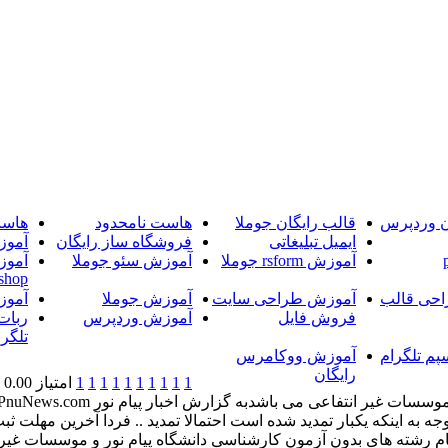
ن وردپرس
قالب رایگان جوملا
هاست نامحدود
هاست
ایمیل تبلیغاتی
فروشگاه ساز رایگان
آموز
آموزش rsform جوملا
آموزش سئو جوملا
آموز
shop
حی قالب
آموزش طراحی سایت
آموزش جوملا
آموز
فروش فایل
آموزش وردپرس
ربات
تلگرا
پم تلگرام
آموزش ووکامرس
رایگان
1
1
1
1
1
1
1
1
1
1
امتیاز 0.00 (0 رای)
فقط تا روز پنج شنبه 22 آبان 93 می باشد .(با توجه به اینکه یکبار تمدید شده است احتمالا تمد