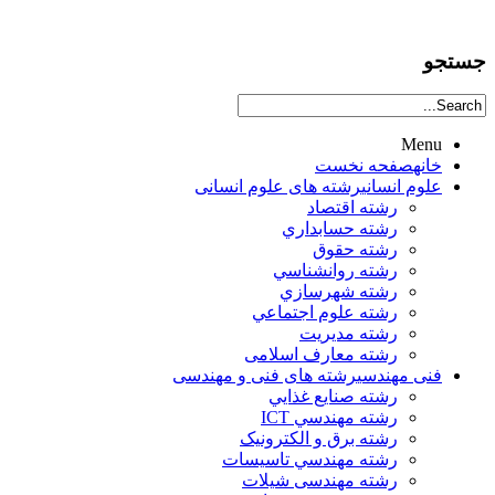
جستجو
Menu
خانه
صفحه نخست
علوم انساني
رشته های علوم انسانی
رشته اقتصاد
رشته حسابداري
رشته حقوق
رشته روانشناسي
رشته شهرسازي
رشته علوم اجتماعي
رشته مديريت
رشته معارف اسلامی
فنی مهندسی
رشته های فنی و مهندسی
رشته صنايع غذايي
رشته مهندسي ICT
رشته برق و الکترونيک
رشته مهندسي تاسيسات
رشته مهندسی شیلات