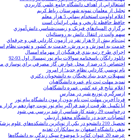
اشتغالزايي از اهداف دانشگاه جامع علمي کاربردي
تجليل از معلمان نمونه شهرستان رباط کريم
اعلام اولويت استخدام پيماني 5 هزار معلم
حافظ حافظه تاريخي و ملي ايرانيان است
برگزاري المپيادهاي فيزيک و زيست‌شناسي دانش‌آموزي
سهم وانت در انتقال دانش به روستائيان
ثبت‌نام بيش از 9 هزار نفر در آزمون کارداني فني و حرفه‌اي
خدمت به آموزش و پرورش، خدمت به کشور و تقويت نظام ا
اجراي طرح رتبه بندي فرهنگيان از مهرماه امسال
دانلود رایگان پاسخنامه سوالات پیام نور نیمسال اول 93-92
اختصاص 5 درصد از محل عوارض گاز مصرفي براي نوسازي مدارس
نام نويسي کارداني نظام جديد؛ از امروز
تسهيلات جديد بنياد نخبگان به دانشجويان دکتري
تمديد مهلت ثبت نام عمره دانشگاهيان
اعلام نتايج قرعه کشي عمره دانشگاهيان
ازسرگيري توزيع شير در مدارس
فردا آخرین مهلت ثبت نام بدون آزمون دانشگاه پیام نور
آیا تکمیل ظرفیت ارشد فراگیر پیام نور نوبت چهاردهم برگزار 
درخواست 29 رشته کارشناسي ارشد بررسي مي شود
انتصابات جديد در دانشگاه محقق اردبيلي
تحصيل 210 دانشجو در يکي از نوپاترين دانشکده‌هاي علوم پزشکي کشور
بدهي دانشگاه اصفهان به پيمانکاران تغذيه
عرضه 20 عنوان کتاب با موضوع سبک زندگي به دانشگاه‌ها