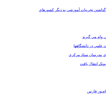
 گذاشتن تجربيات آموزشي به ديگر کشورهاي
 وام مي گيرند
 علمي در دانشگاهها
اي مدرسان ستاد مرکزي
نک انتقال يافت
م‌نور فارس