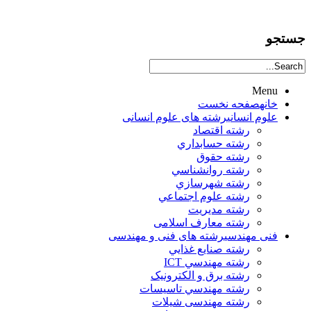
جستجو
Menu
خانه
صفحه نخست
علوم انساني
رشته های علوم انسانی
رشته اقتصاد
رشته حسابداري
رشته حقوق
رشته روانشناسي
رشته شهرسازي
رشته علوم اجتماعي
رشته مديريت
رشته معارف اسلامی
فنی مهندسی
رشته های فنی و مهندسی
رشته صنايع غذايي
رشته مهندسي ICT
رشته برق و الکترونيک
رشته مهندسي تاسيسات
رشته مهندسی شیلات