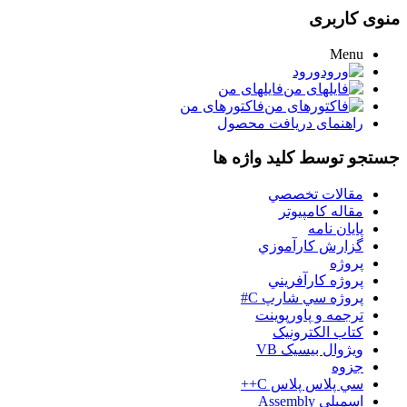
منوی کاربری
Menu
ورود
فایلهای من
فاکتورهای من
راهنمای دریافت محصول
جستجو توسط کلید واژه ها
مقالات تخصصي
مقاله کامپیوتر
پایان نامه
گزارش کارآموزي
پروژه
پروژه کارآفريني
پروژه سي شارپ C#
ترجمه و پاورپوينت
کتاب الکترونيک
ويژوال بيسيک VB
جزوه
سي پلاس پلاس C++
اسمبلي Assembly