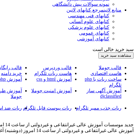
نمونه سوالات پیش دانشگاهی
منابع لاتین
مرجع کتابهای لاتین
کتابهای فنی مهندسی
کتابهای علوم انسانی
کتابهای علوم پزشکی
کتابهای عمومی
کتابهای آموزشی
سبد خرید خالی است
قالب جوملا
قالب وردپرس
قالب رایگا
هاست اقتصادی
هاست ربات تلگرام
خرید دامنه
ساخت ربات با php
آموزش html و css
آموزش php
تلگرام
آموزش آگهی ساز
آموزش امنیت جوملا
آموزش طرا
djclassified
جوملا
ربات جذب ممبر تلگرام
ربات پیوست فایل تلگرام
ربات ضد اس
جدید
آموزش عالی غیرانتفاعی و غیردولتی از ساعت 14 امروز (دوشنبه) آغاز می شود.