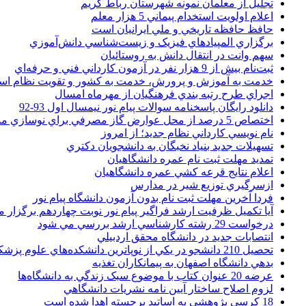
تجليل از معلمان نمونه شهرستان رباط کريم
اعلام اولويت استخدام پيماني 5 هزار معلم
حافظ حافظه تاريخي و ملي ايرانيان است
برگزاري المپيادهاي فيزيک و زيست‌شناسي دانش‌آموزي
سهم وانت در انتقال دانش به روستائيان
ثبت‌نام بيش از 9 هزار نفر در آزمون کارداني فني و حرفه‌اي
خدمت به آموزش و پرورش، خدمت به کشور و تقويت نظام ا
اجراي طرح رتبه بندي فرهنگيان از مهرماه امسال
دانلود رایگان پاسخنامه سوالات پیام نور نیمسال اول 93-92
اختصاص 5 درصد از محل عوارض گاز مصرفي براي نوسازي مدارس
نام نويسي کارداني نظام جديد؛ از امروز
تسهيلات جديد بنياد نخبگان به دانشجويان دکتري
تمديد مهلت ثبت نام عمره دانشگاهيان
اعلام نتايج قرعه کشي عمره دانشگاهيان
ازسرگيري توزيع شير در مدارس
فردا آخرین مهلت ثبت نام بدون آزمون دانشگاه پیام نور
آیا تکمیل ظرفیت ارشد فراگیر پیام نور نوبت چهاردهم برگزار 
درخواست 29 رشته کارشناسي ارشد بررسي مي شود
انتصابات جديد در دانشگاه محقق اردبيلي
تحصيل 210 دانشجو در يکي از نوپاترين دانشکده‌هاي علوم پزشکي کشور
بدهي دانشگاه اصفهان به پيمانکاران تغذيه
عرضه 20 عنوان کتاب با موضوع سبک زندگي به دانشگاه‌ها
لزوم اصلاح ساختار آيين نامه نشريات دانشگاهي
18 کرسي پژوهشي به اساتيد برجسته اهدا شده است