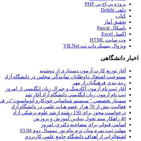
پروژه پي اچ پي PHP
دلفي Delphi
کتاب
تحقيق آمار
پاسکال Pascal
اکسل Excel
وب سايت HTML
ويژوال بيسيک دات نت VB.Net
اخبار دانشگاهی
آغاز توزيع کارت آزمون دستياري از دوشنبه
ممنوعيت اشتغال داوطلبان نمايندگي مجلس در دانشگاه آزاد
رتبه بندي فرهنگيان از مهر
آغاز ثبت نام آزمون آکادميک و جنرال زبان انگليسي از امروز
ثبت نام آزمون زبان انگليسي دانشگاه آزاد آغاز شد
سمينار تخصصي " سيستم شناسايي خودکارو اتوماسيون"در فر
فعاليت بيش از 70 هزار عضو هيات علمي در دانشگاه آزاد
درخواست مجوز براي 150 رشته ارشد علوم پزشکي آزاد
40 راهکار سند تحول بنيادين آموزش و پرورش
اسامي قبولي براي مصاحبه دکتري، امروز
مهلت ثبت نمره میان ترم پیام نور نیمسال دوم 94-93
اشتغالزايي از اهداف دانشگاه جامع علمي کاربردي