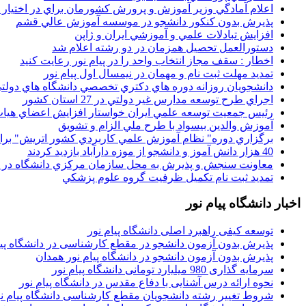
اعلام آمادگي وزير آموزش و پرورش کشورمان براي در اختيار
پذيرش بدون کنکور دانشجو در موسسه آموزش عالي قشم
افزايش تبادلات علمي و آموزشي ايران و ژاپن
دستورالعمل تحصیل همزمان در دو رشته اعلام شد
اخطار : سقف مجاز انتخاب واحد را در پیام نور رعایت کنید
تمدید مهلت ثبت نام و مهمان در نیمسال اول پیام نور
دانشجويان روزانه دوره هاي دكتري تخصصي دانشگاه هاي دولتي
اجراي طرح توسعه مدارس غير دولتي در 27 استان کشور
رئيس جمعيت توسعه علمي ايران خواستار افزايش اعضاي هيات
آموزش والدين بيسواد با طرح ملي الزام و تشويق
برگزاري دوره" نظام آموزش علمي كاربردي كشور اتريش" بر
40 هزار دانش آموز و دانشجو از موزه دارآباد بازديد کردند
معاونت سنجش و پذيرش به محل سازمان مرکزي دانشگاه در پو
تمديد ثبت نام تکميل ظرفيت گروه علوم پزشکي
اخبار دانشگاه پیام نور
توسعه کیفی راهبرد اصلی دانشگاه پیام نور
پذیرش بدون آزمون دانشجو در مقطع کارشناسی در دانشگاه پیا
پذیرش بدون آزمون دانشجو در دانشگاه پیام نور همدان
سرمایه گذاری 980 میلیارد تومانی دانشگاه پیام نور
نحوه ارائه درس آشنایی با دفاع مقدس در دانشگاه پیام نور
شروط تغییر رشته دانشجویان مقطع کارشناسی دانشگاه پیام ن