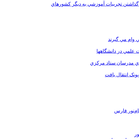
 گذاشتن تجربيات آموزشي به ديگر کشورهاي
 وام مي گيرند
 علمي در دانشگاهها
اي مدرسان ستاد مرکزي
نک انتقال يافت
م‌نور فارس
ور