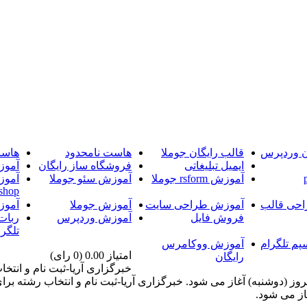
ن وردپرس
قالب رایگان جوملا
هاست نامحدود
هاست
ایمیل تبلیغاتی
فروشگاه ساز رایگان
آموز
آموزش rsform جوملا
آموزش سئو جوملا
آموز
shop
حی قالب
آموزش طراحی سایت
آموزش جوملا
آموز
فروش فایل
آموزش وردپرس
ربات
تلگرا
پم تلگرام
آموزش ووکامرس
امتیاز 0.00 (0 رای)
رایگان
خبرگزاری آریا-ثبت نام و انت
 موسسات آموزش عالی غیرانتفاعی و غیردولتی از ساعت 14 امروز (دوشنبه) آغاز می شود. خبرگزاری 