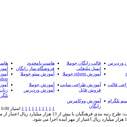
ن وردپرس
قالب رایگان جوملا
هاست نامحدود
هاست
ایمیل تبلیغاتی
فروشگاه ساز رایگان
آموز
آموزش rsform جوملا
آموزش سئو جوملا
آموز
shop
حی قالب
آموزش طراحی سایت
آموزش جوملا
آموز
فروش فایل
آموزش وردپرس
ربات
تلگرا
پم تلگرام
آموزش ووکامرس
رایگان
1
1
1
1
1
1
1
1
1
1
امتیاز 0.00 (0 رای)
خبرگزاری آریا-معاون آموزش متوسطه وزارت آموزش و پرورش گفت