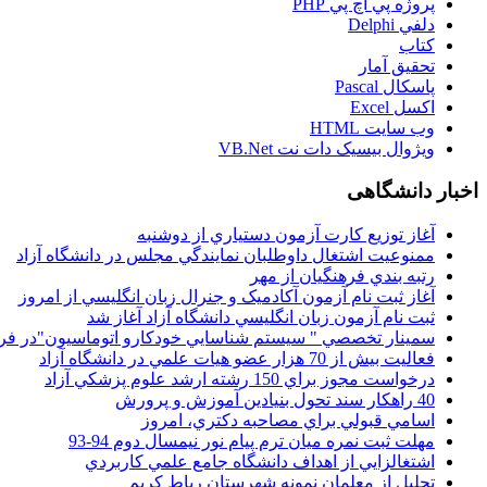
پروژه پي اچ پي PHP
دلفي Delphi
کتاب
تحقيق آمار
پاسکال Pascal
اکسل Excel
وب سايت HTML
ويژوال بيسيک دات نت VB.Net
اخبار دانشگاهی
آغاز توزيع کارت آزمون دستياري از دوشنبه
ممنوعيت اشتغال داوطلبان نمايندگي مجلس در دانشگاه آزاد
رتبه بندي فرهنگيان از مهر
آغاز ثبت نام آزمون آکادميک و جنرال زبان انگليسي از امروز
ثبت نام آزمون زبان انگليسي دانشگاه آزاد آغاز شد
سمينار تخصصي " سيستم شناسايي خودکارو اتوماسيون"در فر
فعاليت بيش از 70 هزار عضو هيات علمي در دانشگاه آزاد
درخواست مجوز براي 150 رشته ارشد علوم پزشکي آزاد
40 راهکار سند تحول بنيادين آموزش و پرورش
اسامي قبولي براي مصاحبه دکتري، امروز
مهلت ثبت نمره میان ترم پیام نور نیمسال دوم 94-93
اشتغالزايي از اهداف دانشگاه جامع علمي کاربردي
تجليل از معلمان نمونه شهرستان رباط کريم