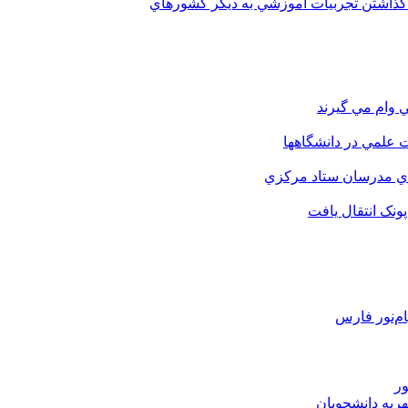
 گذاشتن تجربيات آموزشي به ديگر کشورهاي
 وام مي گيرند
 علمي در دانشگاهها
اي مدرسان ستاد مرکزي
نک انتقال يافت
م‌نور فارس
ور
هریه دانشجویان