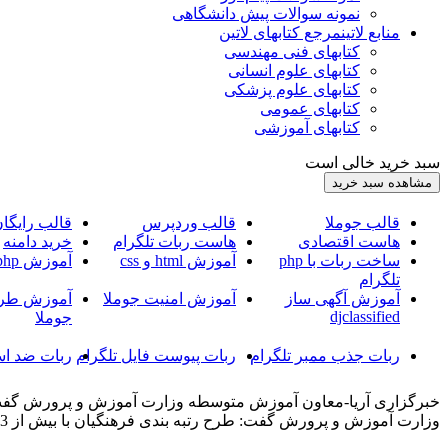
نمونه سوالات پیش دانشگاهی
منابع لاتین
مرجع کتابهای لاتین
کتابهای فنی مهندسی
کتابهای علوم انسانی
کتابهای علوم پزشکی
کتابهای عمومی
کتابهای آموزشی
سبد خرید خالی است
قالب جوملا
قالب وردپرس
قالب رایگا
هاست اقتصادی
هاست ربات تلگرام
خرید دامنه
ساخت ربات با php
آموزش html و css
آموزش php
تلگرام
آموزش آگهی ساز
آموزش امنیت جوملا
آموزش طرا
djclassified
جوملا
ربات جذب ممبر تلگرام
ربات پیوست فایل تلگرام
ربات ضد اس
وزارت آموزش و پرورش گفت: طرح رتبه بندی فرهنگیان با بیش از 13 هزار میلیارد ریال اعتبار از مهر آینده اجرا می شود.