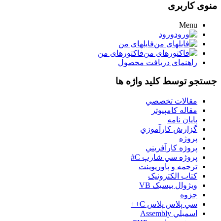
منوی کاربری
Menu
ورود
فایلهای من
فاکتورهای من
راهنمای دریافت محصول
جستجو توسط کلید واژه ها
مقالات تخصصي
مقاله کامپیوتر
پایان نامه
گزارش کارآموزي
پروژه
پروژه کارآفريني
پروژه سي شارپ C#
ترجمه و پاورپوينت
کتاب الکترونيک
ويژوال بيسيک VB
جزوه
سي پلاس پلاس C++
اسمبلي Assembly