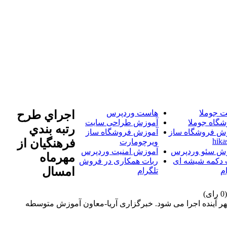
 جوملا
هاست وردپرس
اجراي طرح
شگاه جوملا
آموزش طراحی سایت
رتبه بندي
ش فروشگاه ساز
آموزش فروشگاه ساز
hika
فرهنگيان از
ویرچومارت
ش سئو وردپرس
آموزش امنیت وردپرس
مهرماه
 دکمه شیشه ای
ربات همکاری در فروش
امسال
م
تلگرام
: طرح رتبه بندی فرهنگیان با بیش از 13 هزار میلیارد ریال اعتبار از مهر آینده اجرا می شود. خبرگزاری آریا-معاون آموزش متوسطه