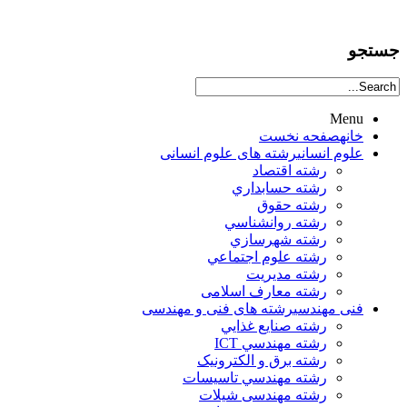
جستجو
Menu
خانه
صفحه نخست
علوم انساني
رشته های علوم انسانی
رشته اقتصاد
رشته حسابداري
رشته حقوق
رشته روانشناسي
رشته شهرسازي
رشته علوم اجتماعي
رشته مديريت
رشته معارف اسلامی
فنی مهندسی
رشته های فنی و مهندسی
رشته صنايع غذايي
رشته مهندسي ICT
رشته برق و الکترونيک
رشته مهندسي تاسيسات
رشته مهندسی شیلات