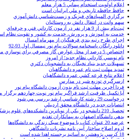
اعلام اولويت استخدام پيماني 5 هزار معلم
حافظ حافظه تاريخي و ملي ايرانيان است
برگزاري المپيادهاي فيزيک و زيست‌شناسي دانش‌آموزي
سهم وانت در انتقال دانش به روستائيان
ثبت‌نام بيش از 9 هزار نفر در آزمون کارداني فني و حرفه‌اي
خدمت به آموزش و پرورش، خدمت به کشور و تقويت نظام ا
اجراي طرح رتبه بندي فرهنگيان از مهرماه امسال
دانلود رایگان پاسخنامه سوالات پیام نور نیمسال اول 93-92
اختصاص 5 درصد از محل عوارض گاز مصرفي براي نوسازي مدارس
نام نويسي کارداني نظام جديد؛ از امروز
تسهيلات جديد بنياد نخبگان به دانشجويان دکتري
تمديد مهلت ثبت نام عمره دانشگاهيان
اعلام نتايج قرعه کشي عمره دانشگاهيان
ازسرگيري توزيع شير در مدارس
فردا آخرین مهلت ثبت نام بدون آزمون دانشگاه پیام نور
آیا تکمیل ظرفیت ارشد فراگیر پیام نور نوبت چهاردهم برگزار 
درخواست 29 رشته کارشناسي ارشد بررسي مي شود
انتصابات جديد در دانشگاه محقق اردبيلي
تحصيل 210 دانشجو در يکي از نوپاترين دانشکده‌هاي علوم پزشکي کشور
بدهي دانشگاه اصفهان به پيمانکاران تغذيه
عرضه 20 عنوان کتاب با موضوع سبک زندگي به دانشگاه‌ها
لزوم اصلاح ساختار آيين نامه نشريات دانشگاهي
18 کرسي پژوهشي به اساتيد برجسته اهدا شده است