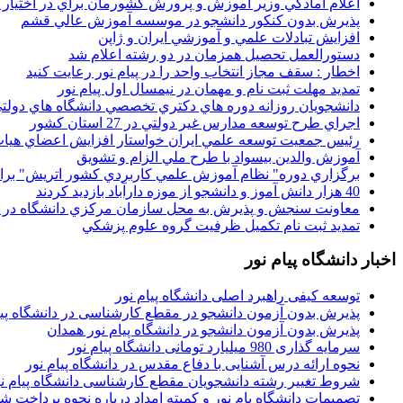
اعلام آمادگي وزير آموزش و پرورش کشورمان براي در اختيار
پذيرش بدون کنکور دانشجو در موسسه آموزش عالي قشم
افزايش تبادلات علمي و آموزشي ايران و ژاپن
دستورالعمل تحصیل همزمان در دو رشته اعلام شد
اخطار : سقف مجاز انتخاب واحد را در پیام نور رعایت کنید
تمدید مهلت ثبت نام و مهمان در نیمسال اول پیام نور
دانشجويان روزانه دوره هاي دكتري تخصصي دانشگاه هاي دولتي
اجراي طرح توسعه مدارس غير دولتي در 27 استان کشور
رئيس جمعيت توسعه علمي ايران خواستار افزايش اعضاي هيات
آموزش والدين بيسواد با طرح ملي الزام و تشويق
برگزاري دوره" نظام آموزش علمي كاربردي كشور اتريش" بر
40 هزار دانش آموز و دانشجو از موزه دارآباد بازديد کردند
معاونت سنجش و پذيرش به محل سازمان مرکزي دانشگاه در پو
تمديد ثبت نام تکميل ظرفيت گروه علوم پزشکي
اخبار دانشگاه پیام نور
توسعه کیفی راهبرد اصلی دانشگاه پیام نور
پذیرش بدون آزمون دانشجو در مقطع کارشناسی در دانشگاه پیا
پذیرش بدون آزمون دانشجو در دانشگاه پیام نور همدان
سرمایه گذاری 980 میلیارد تومانی دانشگاه پیام نور
نحوه ارائه درس آشنایی با دفاع مقدس در دانشگاه پیام نور
شروط تغییر رشته دانشجویان مقطع کارشناسی دانشگاه پیام ن
تصمیمات دانشگاه یام نور و کمیته امداد درباره نحوه پرداخت ش