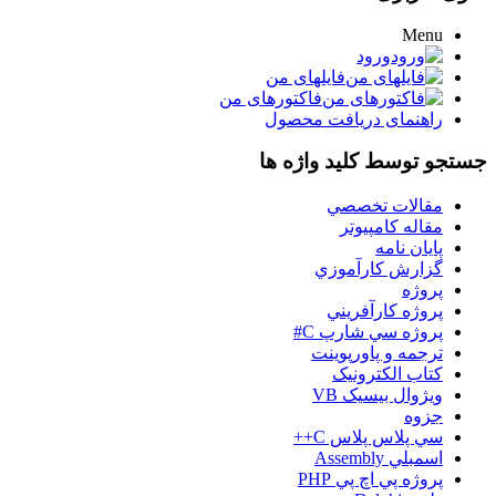
Menu
ورود
فایلهای من
فاکتورهای من
راهنمای دریافت محصول
جستجو توسط کلید واژه ها
مقالات تخصصي
مقاله کامپیوتر
پایان نامه
گزارش کارآموزي
پروژه
پروژه کارآفريني
پروژه سي شارپ C#
ترجمه و پاورپوينت
کتاب الکترونيک
ويژوال بيسيک VB
جزوه
سي پلاس پلاس C++
اسمبلي Assembly
پروژه پي اچ پي PHP