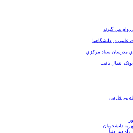
 وام مي گيرند
 علمي در دانشگاهها
اي مدرسان ستاد مرکزي
نک انتقال يافت
م‌نور فارس
ور
هریه دانشجویان
اه دور دنیا