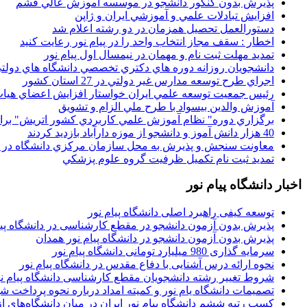
پذيرش بدون کنکور دانشجو در موسسه آموزش عالي قشم
افزايش تبادلات علمي و آموزشي ايران و ژاپن
دستورالعمل تحصیل همزمان در دو رشته اعلام شد
اخطار : سقف مجاز انتخاب واحد را در پیام نور رعایت کنید
تمدید مهلت ثبت نام و مهمان در نیمسال اول پیام نور
دانشجويان روزانه دوره هاي دكتري تخصصي دانشگاه هاي دولتي
اجراي طرح توسعه مدارس غير دولتي در 27 استان کشور
رئيس جمعيت توسعه علمي ايران خواستار افزايش اعضاي هيات
آموزش والدين بيسواد با طرح ملي الزام و تشويق
برگزاري دوره" نظام آموزش علمي كاربردي كشور اتريش" بر
40 هزار دانش آموز و دانشجو از موزه دارآباد بازديد کردند
معاونت سنجش و پذيرش به محل سازمان مرکزي دانشگاه در پو
تمديد ثبت نام تکميل ظرفيت گروه علوم پزشکي
اخبار دانشگاه پیام نور
توسعه کیفی راهبرد اصلی دانشگاه پیام نور
پذیرش بدون آزمون دانشجو در مقطع کارشناسی در دانشگاه پیا
پذیرش بدون آزمون دانشجو در دانشگاه پیام نور همدان
سرمایه گذاری 980 میلیارد تومانی دانشگاه پیام نور
نحوه ارائه درس آشنایی با دفاع مقدس در دانشگاه پیام نور
شروط تغییر رشته دانشجویان مقطع کارشناسی دانشگاه پیام ن
تصمیمات دانشگاه یام نور و کمیته امداد درباره نحوه پرداخت ش
کسب رتبه ششم دانشگاه پیام نور ایران در میان دانشگاه‌های از ر