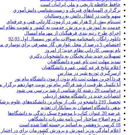
حافظ حافظه تاريخي و ملي ايرانيان است
برگزاري المپيادهاي فيزيک و زيست‌شناسي دانش‌آموزي
سهم وانت در انتقال دانش به روستائيان
ثبت‌نام بيش از 9 هزار نفر در آزمون کارداني فني و حرفه‌اي
خدمت به آموزش و پرورش، خدمت به کشور و تقويت نظام ا
اجراي طرح رتبه بندي فرهنگيان از مهرماه امسال
دانلود رایگان پاسخنامه سوالات پیام نور نیمسال اول 93-92
اختصاص 5 درصد از محل عوارض گاز مصرفي براي نوسازي مدارس
نام نويسي کارداني نظام جديد؛ از امروز
تسهيلات جديد بنياد نخبگان به دانشجويان دکتري
تمديد مهلت ثبت نام عمره دانشگاهيان
اعلام نتايج قرعه کشي عمره دانشگاهيان
ازسرگيري توزيع شير در مدارس
فردا آخرین مهلت ثبت نام بدون آزمون دانشگاه پیام نور
آیا تکمیل ظرفیت ارشد فراگیر پیام نور نوبت چهاردهم برگزار 
درخواست 29 رشته کارشناسي ارشد بررسي مي شود
انتصابات جديد در دانشگاه محقق اردبيلي
تحصيل 210 دانشجو در يکي از نوپاترين دانشکده‌هاي علوم پزشکي کشور
بدهي دانشگاه اصفهان به پيمانکاران تغذيه
عرضه 20 عنوان کتاب با موضوع سبک زندگي به دانشگاه‌ها
لزوم اصلاح ساختار آيين نامه نشريات دانشگاهي
18 کرسي پژوهشي به اساتيد برجسته اهدا شده است
اعلام آمادگي وزير آموزش و پرورش کشورمان براي در اختيار