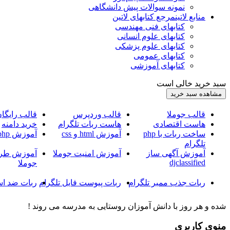
نمونه سوالات پیش دانشگاهی
منابع لاتین
مرجع کتابهای لاتین
کتابهای فنی مهندسی
کتابهای علوم انسانی
کتابهای علوم پزشکی
کتابهای عمومی
کتابهای آموزشی
سبد خرید خالی است
قالب جوملا
قالب وردپرس
قالب رایگا
هاست اقتصادی
هاست ربات تلگرام
خرید دامنه
ساخت ربات با php
آموزش html و css
آموزش php
تلگرام
آموزش آگهی ساز
آموزش امنیت جوملا
آموزش طرا
djclassified
جوملا
ربات جذب ممبر تلگرام
ربات پیوست فایل تلگرام
ربات ضد اس
شده و هر روز با دانش آموزان روستایی به مدرسه می روند !
منوی کاربری