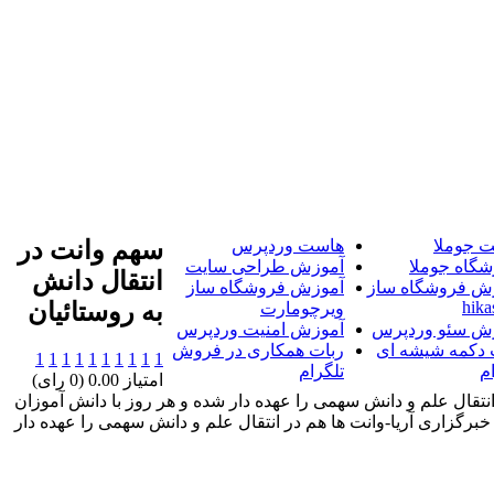
 جوملا
هاست وردپرس
سهم وانت در
شگاه جوملا
آموزش طراحی سایت
انتقال دانش
ش فروشگاه ساز
آموزش فروشگاه ساز
hika
به روستائيان
ویرچومارت
ش سئو وردپرس
آموزش امنیت وردپرس
 دکمه شیشه ای
ربات همکاری در فروش
1
1
1
1
1
1
1
1
1
1
م
تلگرام
امتیاز 0.00 (0 رای)
انتقال علم و دانش سهمی را عهده دار شده و هر روز با دانش آموزان
برگزاری آریا-وانت ها هم در انتقال علم و دانش سهمی را عهده دار