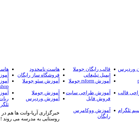
ن وردپرس
قالب رایگان جوملا
هاست نامحدود
هاست
ایمیل تبلیغاتی
فروشگاه ساز رایگان
آموز
آموزش rsform جوملا
آموزش سئو جوملا
آموز
shop
حی قالب
آموزش طراحی سایت
آموزش جوملا
آموز
فروش فایل
آموزش وردپرس
ربات
تلگرا
پم تلگرام
آموزش ووکامرس
خبرگزاری آریا-وانت ها هم در 
رایگان
روستایی به مدرسه می روند ! خ