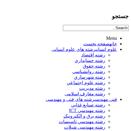
جستجو
Menu
خانه
صفحه نخست
علوم انساني
رشته های علوم انسانی
رشته اقتصاد
رشته حسابداري
رشته حقوق
رشته روانشناسي
رشته شهرسازي
رشته علوم اجتماعي
رشته مديريت
رشته معارف اسلامی
فنی مهندسی
رشته های فنی و مهندسی
رشته صنايع غذايي
رشته مهندسي ICT
رشته برق و الکترونيک
رشته مهندسي تاسيسات
رشته مهندسی شیلات