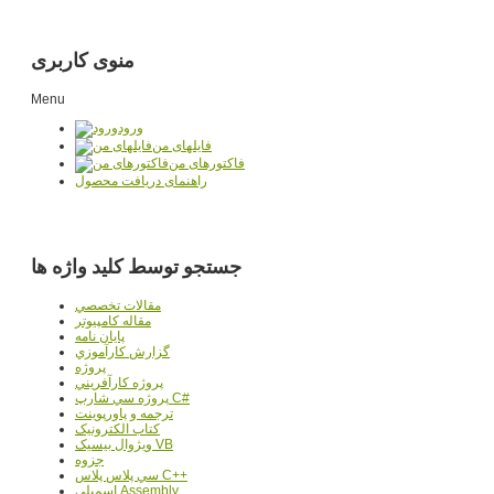
منوی کاربری
Menu
ورود
فایلهای من
فاکتورهای من
راهنمای دریافت محصول
جستجو توسط کلید واژه ها
مقالات تخصصي
مقاله کامپیوتر
پایان نامه
گزارش کارآموزي
پروژه
پروژه کارآفريني
پروژه سي شارپ C#
ترجمه و پاورپوينت
کتاب الکترونيک
ويژوال بيسيک VB
جزوه
سي پلاس پلاس C++
اسمبلي Assembly