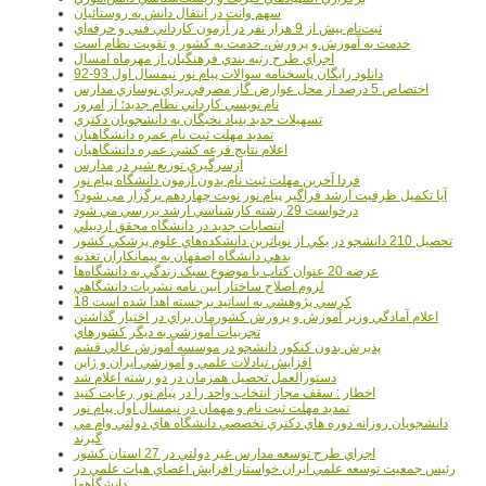
سهم وانت در انتقال دانش به روستائيان
ثبت‌نام بيش از 9 هزار نفر در آزمون کارداني فني و حرفه‌اي
خدمت به آموزش و پرورش، خدمت به کشور و تقويت نظام است
اجراي طرح رتبه بندي فرهنگيان از مهرماه امسال
دانلود رایگان پاسخنامه سوالات پیام نور نیمسال اول 93-92
اختصاص 5 درصد از محل عوارض گاز مصرفي براي نوسازي مدارس
نام نويسي کارداني نظام جديد؛ از امروز
تسهيلات جديد بنياد نخبگان به دانشجويان دکتري
تمديد مهلت ثبت نام عمره دانشگاهيان
اعلام نتايج قرعه کشي عمره دانشگاهيان
ازسرگيري توزيع شير در مدارس
فردا آخرین مهلت ثبت نام بدون آزمون دانشگاه پیام نور
آیا تکمیل ظرفیت ارشد فراگیر پیام نور نوبت چهاردهم برگزار می شود؟
درخواست 29 رشته کارشناسي ارشد بررسي مي شود
انتصابات جديد در دانشگاه محقق اردبيلي
تحصيل 210 دانشجو در يکي از نوپاترين دانشکده‌هاي علوم پزشکي کشور
بدهي دانشگاه اصفهان به پيمانکاران تغذيه
عرضه 20 عنوان کتاب با موضوع سبک زندگي به دانشگاه‌ها
لزوم اصلاح ساختار آيين نامه نشريات دانشگاهي
18 کرسي پژوهشي به اساتيد برجسته اهدا شده است
اعلام آمادگي وزير آموزش و پرورش کشورمان براي در اختيار گذاشتن
تجربيات آموزشي به ديگر کشورهاي
پذيرش بدون کنکور دانشجو در موسسه آموزش عالي قشم
افزايش تبادلات علمي و آموزشي ايران و ژاپن
دستورالعمل تحصیل همزمان در دو رشته اعلام شد
اخطار : سقف مجاز انتخاب واحد را در پیام نور رعایت کنید
تمدید مهلت ثبت نام و مهمان در نیمسال اول پیام نور
دانشجويان روزانه دوره هاي دكتري تخصصي دانشگاه هاي دولتي وام مي
گيرند
اجراي طرح توسعه مدارس غير دولتي در 27 استان کشور
رئيس جمعيت توسعه علمي ايران خواستار افزايش اعضاي هيات علمي در
دانشگاهها