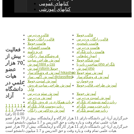
کتابهای عمومی
کتابهای آموزشی
قالب جوملا
قالب وردپرس
قالب رایگان وردپرس
قالب رایگان جوملا
هاست نامحدود
هاست جوملا
هاست وردپرس
هاست اقتصادی
فعاليت
هاست ربات تلگرام
خرید دامنه
بيش از
ایمیل تبلیغاتی
فروشگاه ساز رایگان
آموزشگاه جوملا
آموزش طراحی سایت
70 هزار
ساخت ربات با php تلگرام
آموزش html و css
عضو
آموزش php
آموزش rsform جوملا
آموزش سئو جوملا
آموزش فروشگاه ساز hikashop
هيات
آموزش فروشگاه ساز
آموزش آگهی ساز djclassified
ویرچومارت
آموزش امنیت جوملا
علمي در
آموزش طراحی قالب جوملا
آموزش طراحی سایت فروش
دانشگاه
فایل
آموزش جوملا
آموزش سئو وردپرس
آزاد
آموزش امنیت وردپرس
آموزش وردپرس
ربات دکمه شیشه ای تلگرام
ربات همکاری در فروش تلگرام
1
1
1
1
1
1
1
ربات جذب ممبر تلگرام
ربات پیوست فایل تلگرام
امتیاز
1
1
1
ربات ضد اسپم تلگرام
آموزش ووکامرس رایگان
0.00 (0 رای)
خبرگزاری آریا- این دانشگاه دارای 11 هزار کارگاه و آزمایشگاه، بیش از 70 هزار عضو
هیات علمی تمام وقت و پاره وقت و حق التدریس و 1.7 میلیون دانشجو است.
خبرگزاری آریا- این دانشگاه دارای 11 هزار کارگاه و آزمایشگاه، بیش از 70 هزار عضو
هیات علمی تمام وقت و پاره وقت و حق التدریس و 1.7 میلیون دانشجو است.