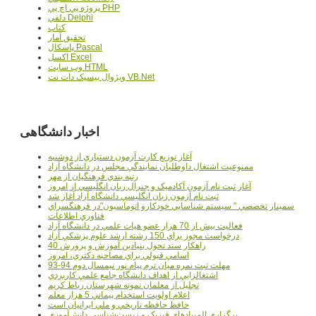
پروژه پي اچ پي PHP
دلفي Delphi
کتاب
تحقيق آمار
پاسکال Pascal
اکسل Excel
وب سايت HTML
ويژوال بيسيک دات نت VB.Net
اخبار دانشگاهی
آغاز توزيع کارت آزمون دستياري از دوشنبه
ممنوعيت اشتغال داوطلبان نمايندگي مجلس در دانشگاه آزاد
رتبه بندي فرهنگيان از مهر
آغاز ثبت نام آزمون آکادميک و جنرال زبان انگليسي از امروز
ثبت نام آزمون زبان انگليسي دانشگاه آزاد آغاز شد
سمينار تخصصي " سيستم شناسايي خودکارو اتوماسيون"در فرهنگسراي
فناوري اطلاعات
فعاليت بيش از 70 هزار عضو هيات علمي در دانشگاه آزاد
درخواست مجوز براي 150 رشته ارشد علوم پزشکي آزاد
40 راهکار سند تحول بنيادين آموزش و پرورش
اسامي قبولي براي مصاحبه دکتري، امروز
مهلت ثبت نمره میان ترم پیام نور نیمسال دوم 94-93
اشتغالزايي از اهداف دانشگاه جامع علمي کاربردي
تجليل از معلمان نمونه شهرستان رباط کريم
اعلام اولويت استخدام پيماني 5 هزار معلم
حافظ حافظه تاريخي و ملي ايرانيان است
برگزاري المپيادهاي فيزيک و زيست‌شناسي دانش‌آموزي