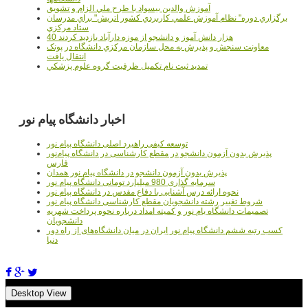
آموزش والدين بيسواد با طرح ملي الزام و تشويق
برگزاري دوره" نظام آموزش علمي كاربردي كشور اتريش" براي مدرسان
ستاد مرکزي
40 هزار دانش آموز و دانشجو از موزه دارآباد بازديد کردند
معاونت سنجش و پذيرش به محل سازمان مرکزي دانشگاه در پونک
انتقال يافت
تمديد ثبت نام تکميل ظرفيت گروه علوم پزشکي
اخبار دانشگاه پیام نور
توسعه کیفی راهبرد اصلی دانشگاه پیام نور
پذیرش بدون آزمون دانشجو در مقطع کارشناسی در دانشگاه پیام‌نور
فارس
پذیرش بدون آزمون دانشجو در دانشگاه پیام نور همدان
سرمایه گذاری 980 میلیارد تومانی دانشگاه پیام نور
نحوه ارائه درس آشنایی با دفاع مقدس در دانشگاه پیام نور
شروط تغییر رشته دانشجویان مقطع کارشناسی دانشگاه پیام نور
تصمیمات دانشگاه یام نور و کمیته امداد درباره نحوه پرداخت شهریه
دانشجویان
کسب رتبه ششم دانشگاه پیام نور ایران در میان دانشگاه‌های از راه دور
دنیا
Desktop View