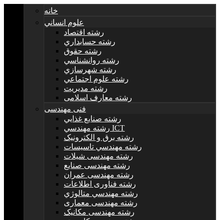
خانه
علوم انساني
رشته اقتصاد
رشته حسابداري
رشته حقوق
رشته روانشناسي
رشته شهرسازي
رشته علوم اجتماعي
رشته مديريت
رشته معارف اسلامی
فنی مهندسی
رشته صنايع غذايي
رشته مهندسي ICT
رشته برق و الکترونيک
رشته مهندسي تاسيسات
رشته مهندسی شیلات
رشته مهندسی صنایع
رشته مهندسی عمران
رشته فناوری اطلاعات
رشته مهندسي متالوژي
رشته مهندسی معماری
رشته مهندسی مکانیک